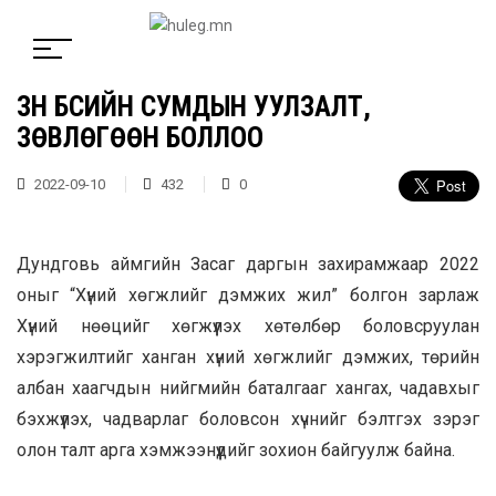
ЗҮҮН БҮСИЙН СУМДЫН УУЛЗАЛТ,
ЗӨВЛӨГӨӨН БОЛЛОО
2022-09-10
432
0
Дундговь аймгийн Засаг даргын захирамжаар 2022
оныг “Хүний хөгжлийг дэмжих жил” болгон зарлаж
Хүний нөөцийг хөгжүүлэх хөтөлбөр боловсруулан
хэрэгжилтийг ханган хүний хөгжлийг дэмжих, төрийн
албан хаагчдын нийгмийн баталгааг хангах, чадавхыг
бэхжүүлэх, чадварлаг боловсон хүчнийг бэлтгэх зэрэг
олон талт арга хэмжээнүүдийг зохион байгуулж байна.