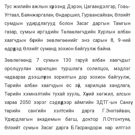
Тус жилийн ажлын хүрээнд Дэрэн, Цагаандэлгэр, Говь-
Угтаал, Баянжаргалан, Өндөршил, Гурвансайхан,
Өлзийт
сумдын удирдлагууд болон Засаг даргын Тамгын
газар, сумын иргэдийн Төлөөлөгчдийн Хурлын албан
хаагчдын бүсийн зөвлөгөөнийг энэ сарын 8, 9-ний
өдрүүдэд Өлзийт суманд зохион байгуулж байна.
Зөвлөгөөнд 7 сумын 130 гаруй албан хаагчдыг
оролцуулан харилцан туршлага солилцох, мэдлэг
чадвараа дээшлүүлэх зорилгын дор зохион байгуулж,
Төрийн албан хаагчдын ёс зүй, харилцаа хандлага,
Төрийн хэмнэлтийн тухай хууль, Хүний хөгжил, алсын
хараа 2050 зэрэг сэдвүүдээр аймгийн ЗДТГ-ын Санхүү
төрийн сангийн хэлтсийн дарга Г.Энхтайван,
Удирдлагын академын багш, доктор Л.Отгонтуяа,
Өлзийт сумын Засаг дарга Б.Гасрандорж нар илтгэл