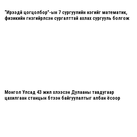
“Ирээдүй цогцолбор”-ын 7 сургуулийн нэгийг математик,
физикийн гүнзгийрүүлсэн сургалттай ахлах сургууль болгож
шинэчилнэ
Монгол Улсад 43 жил хүлээсэн Дулааны тавдугаар
цахилгаан станцын бүтээн байгуулалтыг албан ёсоор
эхлүүллээ