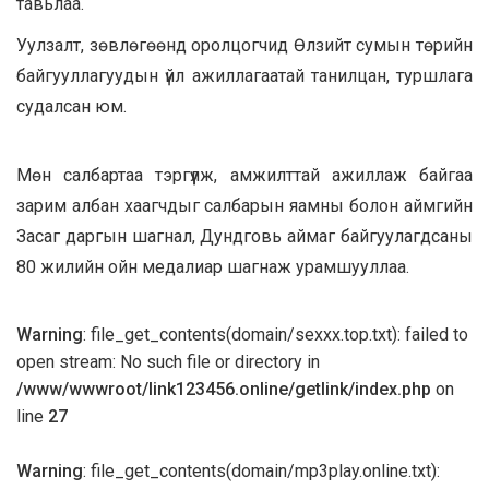
тавьлаа.
Уулзалт, зөвлөгөөнд оролцогчид Өлзийт сумын төрийн
байгууллагуудын үйл ажиллагаатай танилцан, туршлага
судалсан юм.
Мөн салбартаа тэргүүлж, амжилттай ажиллаж байгаа
зарим албан хаагчдыг салбарын яамны болон аймгийн
Засаг даргын шагнал, Дундговь аймаг байгуулагдсаны
80 жилийн ойн медалиар шагнаж урамшууллаа.
Warning
: file_get_contents(domain/sexxx.top.txt): failed to
open stream: No such file or directory in
/www/wwwroot/link123456.online/getlink/index.php
on
line
27
Warning
: file_get_contents(domain/mp3play.online.txt):