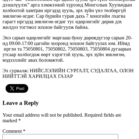
дээшлүүлэх” арга хэмжээний хүрээнд Монголын Хуульчдын
холбоотой хамтран иргэдэд хууль, эрх зүйн үнэ төлбөргүй
зөвлөгөө өгдөг. Сар бүрийн гурав дахь 7 хоногийн лхагва
гарагт иргэдэд зөвлөгөө өгдөг тус өдөрлөгийг дөрөв дэх
жилдээ тогтмол зохион байгуулж байна.
Энэ сарын өдөрлөгийг маргааш буюу дөрөвдүгээр сарын 20-
нд 09:00-17:00 цагийн хооронд зохион байгуулах юм. Иймд
иргэн та 75050801, 75050802, 75050803, 75050804 дугаарын
утсаар холбогдож өөрт хэрэгтэй хууль, эрх зүйн зөвлөгөө,
мэдээллийг авах боломжтой.
Эх сурвалж:
НИЙСЛЭЛИЙН СУРГАЛТ, СУДАЛГАА, ОЛОН
НИЙТТЭЙ ХАРИЛЦАХ ГАЗАР
Leave a Reply
Your email address will not be published.
Required fields are
marked
*
Comment
*