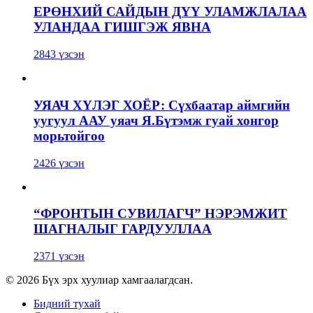
ЕРӨНХИЙ САЙДЫН ДҮҮ УЛАМЖЛАЛАА
УЛАНДАА ГИШГЭЖ ЯВНА
2843 үзсэн
УЯАЧ ХҮЛЭГ ХОЁР: Сүхбаатар аймгийн
уугуул ААУ уяач Я.Бүтэмж гуай хонгор
морьтойгоо
2426 үзсэн
“ФРОНТЫН СУВИЛАГЧ” НЭРЭМЖИТ
ШАГНАЛЫГ ГАРДУУЛЛАА
2371 үзсэн
© 2026 Бүх эрх хуулиар хамгаалагдсан.
Бидний тухай