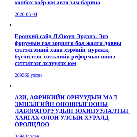
холбох хоёр км авто зам барина
2026-05-04
Ерөнхий сайд Л.Оюун-Эрдэнэ: Энэ
форумын гол зорилго бол жалга довны
сэтгэлгээний хана хэрмийг нурааж,
бүсчилсэн хөгжлийн реформын шинэ
сэтгэлгээг эхлүүлэх юм
289369 үзсэн
АЗИ, АФРИКИЙН ОРНУУДЫН МАЛ
ЭМНЭЛГИЙН ОНОШИЛГООНЫ
ЛАБОРАТОРУУДЫН ЗОХИЦУУЛАЛТЫГ
ХАНГАХ ОЛОН УЛСЫН ХУРАЛД
ОРОЛЦЛОО
34948 үзсэн