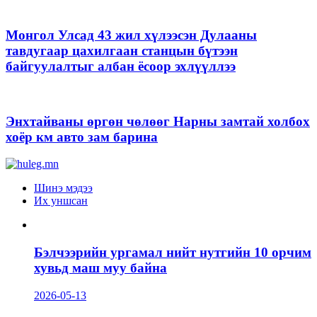
Монгол Улсад 43 жил хүлээсэн Дулааны
тавдугаар цахилгаан станцын бүтээн
байгуулалтыг албан ёсоор эхлүүллээ
Энхтайваны өргөн чөлөөг Нарны замтай холбох
хоёр км авто зам барина
Шинэ мэдээ
Их уншсан
Бэлчээрийн ургамал нийт нутгийн 10 орчим
хувьд маш муу байна
2026-05-13