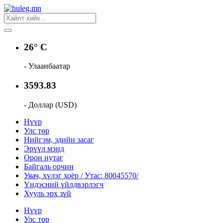
26° C
- Улаанбаатар
3593.83
- Доллар (USD)
Нүүр
Улс төр
Нийгэм, эдийн засаг
Эрүүл мэнд
Орон нутаг
Байгаль орчин
Уяач, хүлэг хоёр / Утас: 80045570/
Үндэсний үйлдвэрлэгч
Хууль эрх зүй
Нүүр
Улс төр