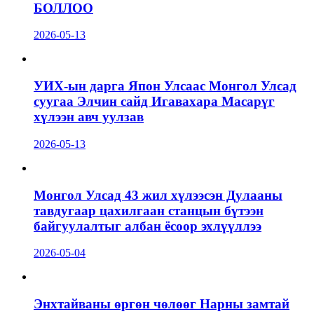
БОЛЛОО
2026-05-13
УИХ-ын дарга Япон Улсаас Монгол Улсад
суугаа Элчин сайд Игавахара Масарүг
хүлээн авч уулзав
2026-05-13
Монгол Улсад 43 жил хүлээсэн Дулааны
тавдугаар цахилгаан станцын бүтээн
байгуулалтыг албан ёсоор эхлүүллээ
2026-05-04
Энхтайваны өргөн чөлөөг Нарны замтай