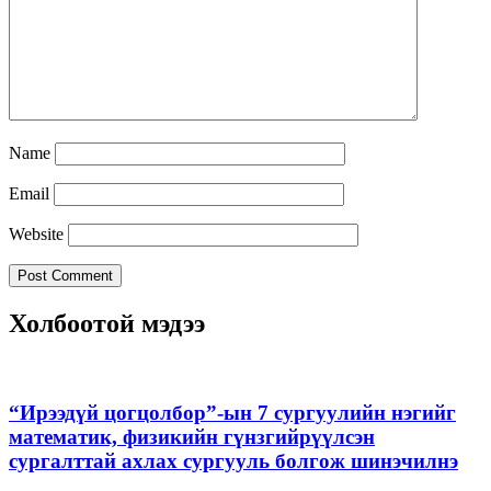
Name
Email
Website
Холбоотой мэдээ
“Ирээдүй цогцолбор”-ын 7 сургуулийн нэгийг
математик, физикийн гүнзгийрүүлсэн
сургалттай ахлах сургууль болгож шинэчилнэ