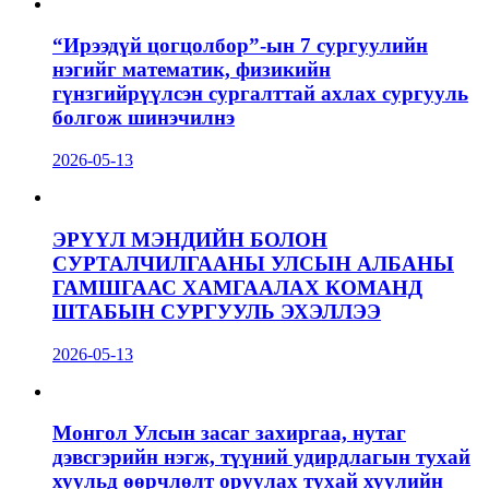
“Ирээдүй цогцолбор”-ын 7 сургуулийн
нэгийг математик, физикийн
гүнзгийрүүлсэн сургалттай ахлах сургууль
болгож шинэчилнэ
2026-05-13
ЭРҮҮЛ МЭНДИЙН БОЛОН
СУРТАЛЧИЛГААНЫ УЛСЫН АЛБАНЫ
ГАМШГААС ХАМГААЛАХ КОМАНД
ШТАБЫН СУРГУУЛЬ ЭХЭЛЛЭЭ
2026-05-13
Монгол Улсын засаг захиргаа, нутаг
дэвсгэрийн нэгж, түүний удирдлагын тухай
хуульд өөрчлөлт оруулах тухай хуулийн