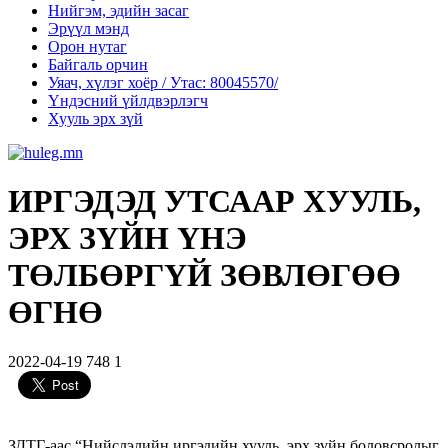
Нийгэм, эдийн засаг
Эрүүл мэнд
Орон нутаг
Байгаль орчин
Уяач, хүлэг хоёр / Утас: 80045570/
Үндэсний үйлдвэрлэгч
Хууль эрх зүй
ИРГЭДЭД УТСААР ХУУЛЬ,
ЭРХ ЗҮЙН ҮНЭ
ТӨЛБӨРГҮЙ ЗӨВЛӨГӨӨ
ӨГНӨ
2022-04-19
748
1
ЗДТГ-аас “Нийслэлийн иргэдийн хууль, эрх зүйн боловсролыг