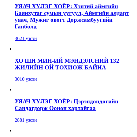
УЯАЧ ХҮЛЭГ ХОЁР: Хэнтий аймгийн
Баянхутаг сумын уугуул, Аймгийн алдарт
уяач, Мужиг овогт Доржсамбуугийн
Ганболд
3621 үзсэн
ХО ШИ МИН-ИЙ МЭНДЭЛСНИЙ 132
ЖИЛИЙН ОЙ ТОХИОЖ БАЙНА
3010 үзсэн
УЯАЧ ХҮЛЭГ ХОЁР: Цэрэндондогийн
Сандагдорж Оонон хартайгаа
2881 үзсэн