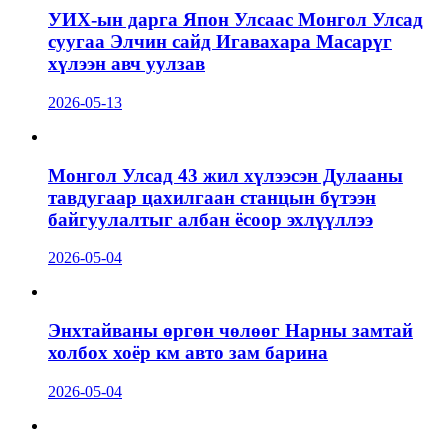
УИХ-ын дарга Япон Улсаас Монгол Улсад
суугаа Элчин сайд Игавахара Масарүг
хүлээн авч уулзав
2026-05-13
Монгол Улсад 43 жил хүлээсэн Дулааны
тавдугаар цахилгаан станцын бүтээн
байгуулалтыг албан ёсоор эхлүүллээ
2026-05-04
Энхтайваны өргөн чөлөөг Нарны замтай
холбох хоёр км авто зам барина
2026-05-04