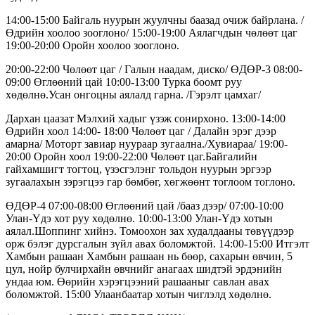
14:00-15:00 Байгаль нуурын жуулчны баазад очиж байрлана. /
Өдрийн хоолоо зооглоно/ 15:00-19:00 Аялагчдын чөлөөт цаг
19:00-20:00 Оройн хоолоо зооглоно.
20:00-22:00 Чөлөөт цаг / Галын наадам, диско/ ӨДӨР-3 08:00-
09:00 Өглөөний цай 10:00-13:00 Турка боомт руу
хөдөлнө.Усан онгоцны аялалд гарна. /Гэрэлт цамхаг/
Дархан цаазат Мэлхий хадыг үзэж сонирхоно. 13:00-14:00
Өдрийн хоол 14:00- 18:00 Чөлөөт цаг / Далайн эрэг дээр
амарна/ Моторт завиар нуураар зугаална./Хувиараа/ 19:00-
20:00 Оройн хоол 19:00-22:00 Чөлөөт цаг.Байгалийн
гайхамшигт тогтоц, үзэсгэлэнг тольдон нуурын эргээр
зугаалахын зэрэгцээ гар бөмбөг, хөгжөөнт тоглоом тоглоно.
ӨДӨР-4 07:00-08:00 Өглөөний цай /бааз дээр/ 07:00-10:00
Улан-Үдэ хот руу хөдөлнө. 10:00-13:00 Улан-Үдэ хотын
аялал.Шоппинг хийнэ. Томоохон зах худалдааны төвүүдээр
орж бэлэг дурсгалын зүйл авах боломжтой. 14:00-15:00 Итгэлт
Хамбын рашаан Хамбын рашаан нь бөөр, сахарын өвчин, 5
цул, нойр булчирхайн өвчнийг анагаах шидтэй эрдэнийн
ундаа юм. Өөрийн хэрэгцээний рашааныг савлан авах
боломжтой. 15:00 Улаанбаатар хотын чиглэлд хөдөлнө.