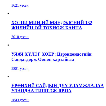
3621 үзсэн
ХО ШИ МИН-ИЙ МЭНДЭЛСНИЙ 132
ЖИЛИЙН ОЙ ТОХИОЖ БАЙНА
3010 үзсэн
УЯАЧ ХҮЛЭГ ХОЁР: Цэрэндондогийн
Сандагдорж Оонон хартайгаа
2881 үзсэн
ЕРӨНХИЙ САЙДЫН ДҮҮ УЛАМЖЛАЛАА
УЛАНДАА ГИШГЭЖ ЯВНА
2843 үзсэн