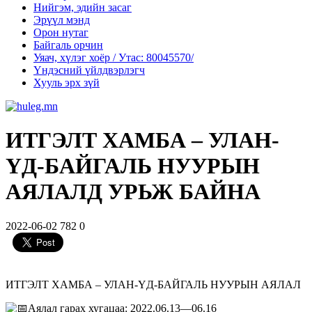
Нийгэм, эдийн засаг
Эрүүл мэнд
Орон нутаг
Байгаль орчин
Уяач, хүлэг хоёр / Утас: 80045570/
Үндэсний үйлдвэрлэгч
Хууль эрх зүй
ИТГЭЛТ ХАМБА – УЛАН-
ҮД-БАЙГАЛЬ НУУРЫН
АЯЛАЛД УРЬЖ БАЙНА
2022-06-02
782
0
ИТГЭЛТ ХАМБА – УЛАН-ҮД-БАЙГАЛЬ НУУРЫН АЯЛАЛ
Аялал гарах хугацаа: 2022.06.13—06.16