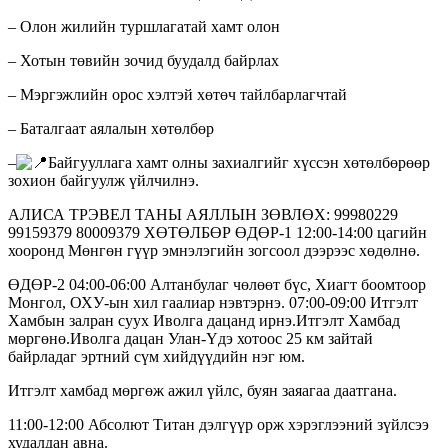
– Олон жилийн туршлагатай хамт олон
– Хотын төвийн зочид буудалд байрлах
– Мэргэжлийн орос хэлтэй хөтөч тайлбарлагчтай
– Баталгаат аялалын хөтөлбөр
–
Байгууллага хамт олны захиалгийг хүссэн хөтөлбөрөөр
зохион байгуулж үйлчилнэ.
АЛИСА ТРЭВЕЛ ТАНЫ АЯЛЛЫН ЗӨВЛӨХ: 99980229
99159379 80009379 ХӨТӨЛБӨР ӨДӨР-1 12:00-14:00 цагийн
хооронд Мөнгөн гүүр эмнэлэгийн зогсоол дээрээс хөдөлнө.
ӨДӨР-2 04:00-06:00 Алтанбулаг чөлөөт бүс, Хиагт боомтоор
Монгол, ОХУ-ын хил гаалиар нэвтэрнэ. 07:00-09:00 Итгэлт
Хамбын залран суух Иволга дацанд ирнэ.Итгэлт Хамбад
мөргөнө.Иволга дацан Улан-Үдэ хотоос 25 км зайтай
байрладаг эртний сүм хийдүүдийн нэг юм.
Итгэлт хамбад мөргөж ажил үйлс, буян заяагаа даатгана.
11:00-12:00 Абсолют Титан дэлгүүр орж хэрэглээний зүйлсээ
худалдан авна.