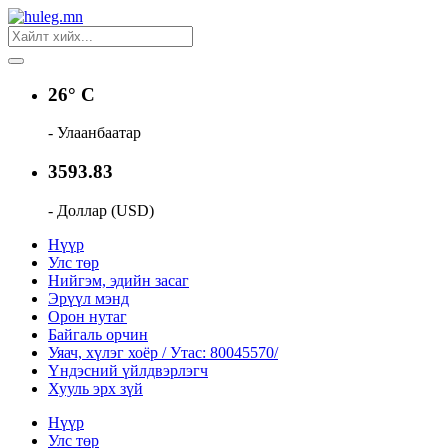
26° C
- Улаанбаатар
3593.83
- Доллар (USD)
Нүүр
Улс төр
Нийгэм, эдийн засаг
Эрүүл мэнд
Орон нутаг
Байгаль орчин
Уяач, хүлэг хоёр / Утас: 80045570/
Үндэсний үйлдвэрлэгч
Хууль эрх зүй
Нүүр
Улс төр