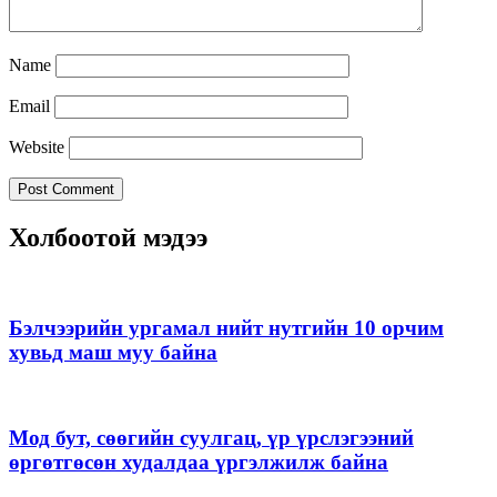
Name
Email
Website
Холбоотой мэдээ
Бэлчээрийн ургамал нийт нутгийн 10 орчим
хувьд маш муу байна
Мод бут, сөөгийн суулгац, үр үрслэгээний
өргөтгөсөн худалдаа үргэлжилж байна