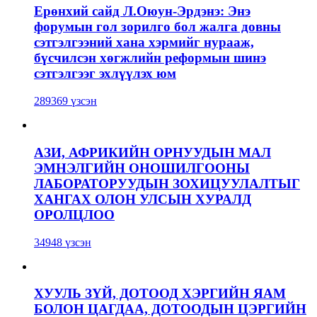
Ерөнхий сайд Л.Оюун-Эрдэнэ: Энэ
форумын гол зорилго бол жалга довны
сэтгэлгээний хана хэрмийг нурааж,
бүсчилсэн хөгжлийн реформын шинэ
сэтгэлгээг эхлүүлэх юм
289369 үзсэн
АЗИ, АФРИКИЙН ОРНУУДЫН МАЛ
ЭМНЭЛГИЙН ОНОШИЛГООНЫ
ЛАБОРАТОРУУДЫН ЗОХИЦУУЛАЛТЫГ
ХАНГАХ ОЛОН УЛСЫН ХУРАЛД
ОРОЛЦЛОО
34948 үзсэн
ХУУЛЬ ЗҮЙ, ДОТООД ХЭРГИЙН ЯАМ
БОЛОН ЦАГДАА, ДОТООДЫН ЦЭРГИЙН