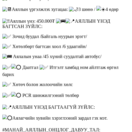
Аяллын үргэлжлэх хугацаа:
3 шөнө /
4 өдөр
Аяллын үнэ: 450.000₮
АЯЛЛЫН ҮНЭД
БАГТСАН ЗҮЙЛС:
Зочид буудал /Байгаль нуурын эрэгт/
Хөтөлбөрт багтсан хоол /6 удаагийн/
Аялалын унаа /45 хүний суудалтай автобус/
Даатгал
Итгэлт хамбад ном айлтгаж өргөл
барих
Хөтөч болон жолоочийн хөлс
PCR шинжилгээний төлбөр
АЯЛЛЫН ҮНЭД БАГТААГҮЙ ЗҮЙЛС:
Аялагчийн хувийн хэрэглээний зардал гэх мэт.
#МАНАЙ_АЯЛЛЫН_ОНЦЛОГ_ДАВУУ_ТАЛ: