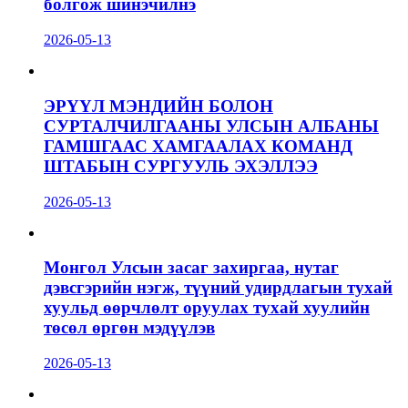
болгож шинэчилнэ
2026-05-13
ЭРҮҮЛ МЭНДИЙН БОЛОН
СУРТАЛЧИЛГААНЫ УЛСЫН АЛБАНЫ
ГАМШГААС ХАМГААЛАХ КОМАНД
ШТАБЫН СУРГУУЛЬ ЭХЭЛЛЭЭ
2026-05-13
Монгол Улсын засаг захиргаа, нутаг
дэвсгэрийн нэгж, түүний удирдлагын тухай
хуульд өөрчлөлт оруулах тухай хуулийн
төсөл өргөн мэдүүлэв
2026-05-13