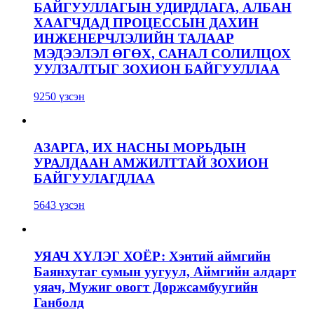
БАЙГУУЛЛАГЫН УДИРДЛАГА, АЛБАН
ХААГЧДАД ПРОЦЕССЫН ДАХИН
ИНЖЕНЕРЧЛЭЛИЙН ТАЛААР
МЭДЭЭЛЭЛ ӨГӨХ, САНАЛ СОЛИЛЦОХ
УУЛЗАЛТЫГ ЗОХИОН БАЙГУУЛЛАА
9250 үзсэн
АЗАРГА, ИХ НАСНЫ МОРЬДЫН
УРАЛДААН АМЖИЛТТАЙ ЗОХИОН
БАЙГУУЛАГДЛАА
5643 үзсэн
УЯАЧ ХҮЛЭГ ХОЁР: Хэнтий аймгийн
Баянхутаг сумын уугуул, Аймгийн алдарт
уяач, Мужиг овогт Доржсамбуугийн
Ганболд