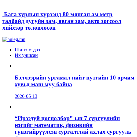
Бага хурлын хүрээнд 80 мянган ам метр
талбайд дугуйн зам, явган зам, авто зогсоол
хийхээр төлөвлөсөн
Шинэ мэдээ
Их уншсан
Бэлчээрийн ургамал нийт нутгийн 10 орчим
хувьд маш муу байна
2026-05-13
“Ирээдүй цогцолбор”-ын 7 сургуулийн
нэгийг математик, физикийн
гүнзгийрүүлсэн сургалттай ахлах сургууль