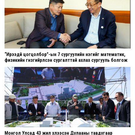
“Ирээдүй цогцолбор”-ын 7 сургуулийн нэгийг математик,
физикийн гүнзгийрүүлсэн сургалттай ахлах сургууль болгож
шинэчилнэ
Монгол Улсад 43 жил хүлээсэн Дулааны тавдугаар