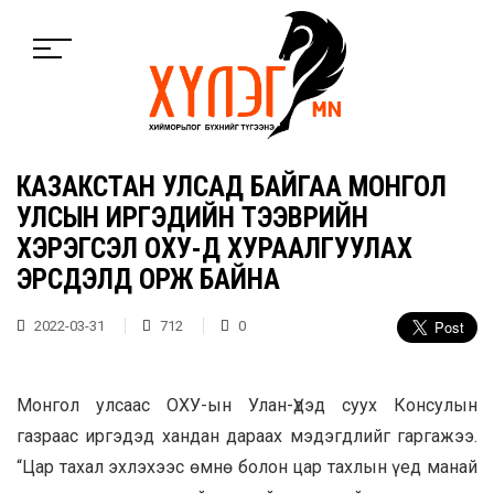
КАЗАКСТАН УЛСАД БАЙГАА МОНГОЛ
УЛСЫН ИРГЭДИЙН ТЭЭВРИЙН
ХЭРЭГСЭЛ ОХУ-Д ХУРААЛГУУЛАХ
ЭРСДЭЛД ОРЖ БАЙНА
2022-03-31
712
0
Монгол улсаас ОХУ-ын Улан-Үдэд суух Консулын
газраас иргэдэд хандан дараах мэдэгдлийг гаргажээ.
“Цар тахал эхлэхээс өмнө болон цар тахлын үед манай