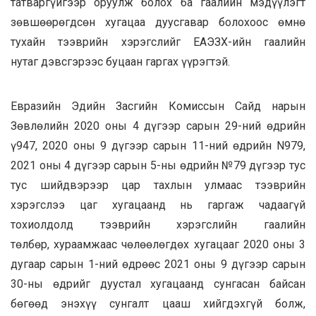
татваргүйгээр оруулж болох ба гаалийн мэдүүлэгт
зөвшөөрөгдсөн хугацаа дуусгавар болохоос өмнө
тухайн тээврийн хэрэгслийг ЕАЭЗХ-ийн гаалийн
нутаг дэвсгэрээс буцаан гаргах үүрэгтэй.
Евразийн Эдийн Засгийн Комиссын Сайд нарын
Зөвлөлийн 2020 оны 4 дүгээр сарын 29-ний өдрийн
ү947, 2020 оны 9 дүгээр сарын 11-ний өдрийн N979,
2021 оны 4 дүгээр сарын 5-ны өдрийн №79 дүгээр тус
тус шийдвэрээр цар тахлын улмаас тээврийн
хэрэгслээ цаг хугацаанд нь гаргаж чадаагүй
тохиолдолд тээврийн хэрэгслийн гаалийн
төлбөр, хураамжаас чөлөөлөгдөх хугацааг 2020 оны 3
дугаар сарын 1-ний өдрөөс 2021 оны 9 дүгээр сарын
30-ны өдрийг дуустал хугацаанд сунгасан байсан
бөгөөд энэхүү сунгалт цааш хийгдэхгүй болж,