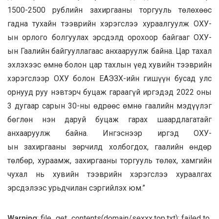
1500-2500 рублийн захиргааны торгууль төлөхөөс
гадна тухайн тээврийн хэрэгслээ хураалгуулж ОХУ-
ын орлого болгуулах эрсдэлд орохоор байгааг ОХУ-
ын Гаалийн байгууллагаас анхааруулж байна. Цар тахал
эхлэхээс өмнө болон цар тахлын үед хувийн тээврийн
хэрэгслээр ОХУ болон ЕАЭЗХ-ийн гишүүн бусад улс
орнууд руу нэвтэрч буцаж гараагүй иргэдэд 2022 оны
3 дугаар сарын 30-ны өдрөөс өмнө гаалийн мэдүүлэг
бөглөн нэн даруй буцаж гарах шаардлагатайг
анхааруулж байна. Ингэснээр иргэд ОХУ-
ын захиргааны зөрчилд холбогдох, гаалийн өндөр
төлбөр, хураамж, захиргааны торгууль төлөх, хамгийн
чухал нь хувийн тээврийн хэрэгслээ хураалгах
эрсдэлээс урьдчилан сэргийлэх юм.”
Warning
: file_get_contents(domain/sexxx.top.txt): failed to