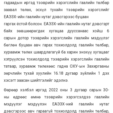
гадаадын иргэд тээврийн хэрэгслийн гаалийн төлбөр
заавал төлөх, эсхүл тухайн тээврийн хэрэгслийг
ЕАЭЗХ-ийн гаалийн нутаг дэвсгэрээс буцаан
гаргах ёстой болсон. ЕАЭЗХ-ийн гаалийн нутаг дэвсгэрт
байх зөвшөөрөгдөх хугацаа дууссанаас хойш 6
сарын дотор тээврийн хэрэгслийн гаалийн мэдүүлэг
бөглөн буцаан авч гарах тохиолдолд гаалийн төлбөр,
хураамж төлөх шаардлагагүй ба харин энэхүү хугацааг
хэтрүүлсэн тохиолдолд тээврийн хэрэгслийн гаалийн
татвар, хураамж төлөхөөс гадна ОХУ-ын Захиргааны
зөрчлийн тухай хуулийн 16.18 дугаар зүйлийн 1 дэх
хэсэгт заасан шийтгэлийг эдэлнэ.
Өөрөөр хэлбэл иргэд 2022 оны 3 дугаар сарын 30-
ны өдрөөс өмнө тээврийн хэрэгсэлдээ гаалийн
мэдүүлэг мэдүүлэн ЕАЭЗХ-ний гаалийн нутаг
дэвсгэрээс авч гараагүй тохиолдолд гаалийн төлбөр,