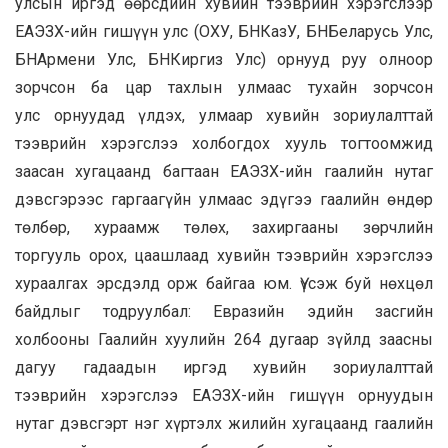
улсын иргэд өөрсдийн хувийн тээврийн хэрэгслээр
ЕАЭЗХ-ийн гишүүн улс (ОХУ, БНКазУ, БНБеларусь Улс,
БНАрмени Улс, БНКиргиз Улс) орнууд руу олноор
зорчсон ба цар тахлын улмаас тухайн зорчсон
улс орнуудад үлдэх, улмаар хувийн зориулалттай
тээврийн хэрэгслээ холбогдох хууль тогтоомжид
заасан хугацаанд багтаан ЕАЭЗХ-ийн гаалийн нутаг
дэвсгэрээс гаргаагүйн улмаас эдүгээ гаалийн өндөр
төлбөр, хураамж төлөх, захиргааны зөрчлийн
торгууль орох, цаашлаад хувийн тээврийн хэрэгслээ
хураалгах эрсдэлд орж байгаа юм. Үүсэж буй нөхцөл
байдлыг тодруулбал: Евразийн эдийн засгийн
холбооны Гаалийн хуулийн 264 дугаар зүйлд заасны
дагуу гадаадын иргэд хувийн зориулалттай
тээврийн хэрэгслээ ЕАЭЗХ-ийн гишүүн орнуудын
нутаг дэвсгэрт нэг хүртэлх жилийн хугацаанд гаалийн