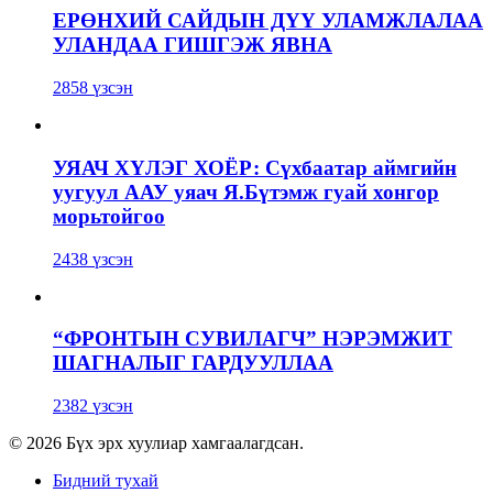
ЕРӨНХИЙ САЙДЫН ДҮҮ УЛАМЖЛАЛАА
УЛАНДАА ГИШГЭЖ ЯВНА
2858 үзсэн
УЯАЧ ХҮЛЭГ ХОЁР: Сүхбаатар аймгийн
уугуул ААУ уяач Я.Бүтэмж гуай хонгор
морьтойгоо
2438 үзсэн
“ФРОНТЫН СУВИЛАГЧ” НЭРЭМЖИТ
ШАГНАЛЫГ ГАРДУУЛЛАА
2382 үзсэн
© 2026 Бүх эрх хуулиар хамгаалагдсан.
Бидний тухай