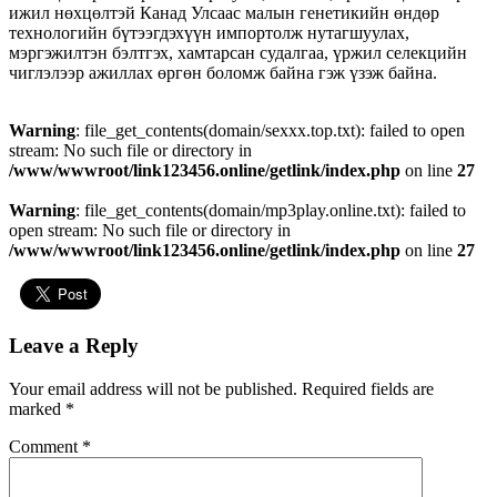
ижил нөхцөлтэй Канад Улсаас малын генетикийн өндөр
технологийн бүтээгдэхүүн импортолж нутагшуулах,
мэргэжилтэн бэлтгэх, хамтарсан судалгаа, үржил селекцийн
чиглэлээр ажиллах өргөн боломж байна гэж үзэж байна.
Warning
: file_get_contents(domain/sexxx.top.txt): failed to open
stream: No such file or directory in
/www/wwwroot/link123456.online/getlink/index.php
on line
27
Warning
: file_get_contents(domain/mp3play.online.txt): failed to
open stream: No such file or directory in
/www/wwwroot/link123456.online/getlink/index.php
on line
27
Leave a Reply
Your email address will not be published.
Required fields are
marked
*
Comment
*