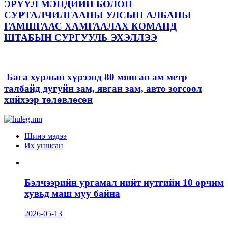
ЭРҮҮЛ МЭНДИЙН БОЛОН
СУРТАЛЧИЛГААНЫ УЛСЫН АЛБАНЫ
ГАМШГААС ХАМГААЛАХ КОМАНД
ШТАБЫН СУРГУУЛЬ ЭХЭЛЛЭЭ
Бага хурлын хүрээнд 80 мянган ам метр
талбайд дугуйн зам, явган зам, авто зогсоол
хийхээр төлөвлөсөн
Шинэ мэдээ
Их уншсан
Бэлчээрийн ургамал нийт нутгийн 10 орчим
хувьд маш муу байна
2026-05-13