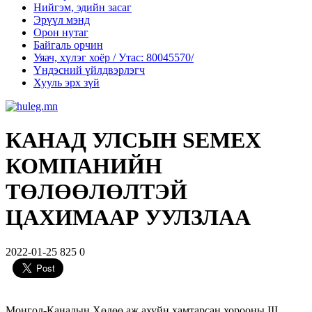
Нийгэм, эдийн засаг
Эрүүл мэнд
Орон нутаг
Байгаль орчин
Уяач, хүлэг хоёр / Утас: 80045570/
Үндэсний үйлдвэрлэгч
Хууль эрх зүй
КАНАД УЛСЫН SEMEX
КОМПАНИЙН
ТӨЛӨӨЛӨЛТЭЙ
ЦАХИМААР УУЛЗЛАА
2022-01-25
825
0
Монгол-Канадын Хөдөө аж ахуйн хамтарсан хорооны III