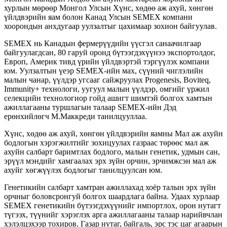
хурлын мөрөөр Монгол Улсын Хүнс, хөдөө аж ахуй, хөнгөн
үйлдвэрийн яам болон Канад Улсын SEMEX компани
хоорондын анхдугаар уулзалтыг цахимаар зохион байгуулав.
SEMEX нь Канадын фермерүүдийн үүсгэл санаачилгаар
байгуулагдсан, 80 гаруй оронд бүтээгдэхүүнээ экспортолдог,
Европ, Америк тивд үрийн үйлдвэртэй тэргүүлэх компани
юм. Уулзалтын үеэр SEMEX-ийн мах, сүүний чиглэлийн
малын чанар, үүлдэр угсааг сайжруулах Progenesis, Boviteq,
Immunity+ технологи, уугуул малын үүлдэр, омгийг үржил
селекцийн технологиор гойд ашигт шимтэй болгох хамтын
ажиллагааны туршлагын талаар SEMEX-ийн Дэд
ерөнхийлөгч М.Маккреди танилцууллаа.
Хүнс, хөдөө аж ахуй, хөнгөн үйлдвэрийн яамны Мал аж ахуйн
бодлогын хэрэгжилтийг зохицуулах газраас төрөөс мал аж
ахуйн салбарт баримтлах бодлого, малын генетик, удмын сан,
эрүүл мэндийг хамгаалах эрх зүйн орчин, эрчимжсэн мал аж
ахуйг хөгжүүлэх бодлогыг танилцуулсан юм.
Генетикийн салбарт хамтран ажиллахад хоёр талын эрх зүйн
орчныг боловсронгуй болгох шаардлага байна. Удаах хурлаар
SEMEX генетикийн бүтээгдэхүүнийг импортлох, орон нутагт
түгээх, түүнийг хэрэглэх арга ажиллагааны талаар нарийвчлан
хэлэлцэхээр тохиров. Газар нутаг, байгаль, эрс тэс цаг агаарын