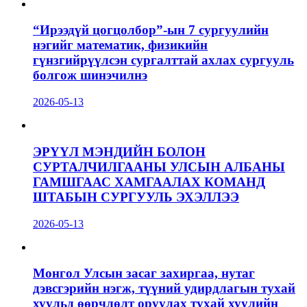
“Ирээдүй цогцолбор”-ын 7 сургуулийн
нэгийг математик, физикийн
гүнзгийрүүлсэн сургалттай ахлах сургууль
болгож шинэчилнэ
2026-05-13
ЭРҮҮЛ МЭНДИЙН БОЛОН
СУРТАЛЧИЛГААНЫ УЛСЫН АЛБАНЫ
ГАМШГААС ХАМГААЛАХ КОМАНД
ШТАБЫН СУРГУУЛЬ ЭХЭЛЛЭЭ
2026-05-13
Монгол Улсын засаг захиргаа, нутаг
дэвсгэрийн нэгж, түүний удирдлагын тухай
хуульд өөрчлөлт оруулах тухай хуулийн