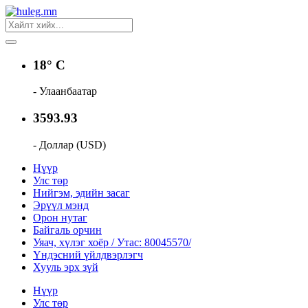
18° C
- Улаанбаатар
3593.93
- Доллар (USD)
Нүүр
Улс төр
Нийгэм, эдийн засаг
Эрүүл мэнд
Орон нутаг
Байгаль орчин
Уяач, хүлэг хоёр / Утас: 80045570/
Үндэсний үйлдвэрлэгч
Хууль эрх зүй
Нүүр
Улс төр