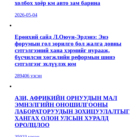
холбох хоёр км авто зам барина
2026-05-04
Ерөнхий сайд Л.Оюун-Эрдэнэ: Энэ
форумын гол зорилго бол жалга довны
сэтгэлгээний хана хэрмийг нурааж,
бүсчилсэн хөгжлийн реформын шинэ
сэтгэлгээг эхлүүлэх юм
289406 үзсэн
АЗИ, АФРИКИЙН ОРНУУДЫН МАЛ
ЭМНЭЛГИЙН ОНОШИЛГООНЫ
ЛАБОРАТОРУУДЫН ЗОХИЦУУЛАЛТЫГ
ХАНГАХ ОЛОН УЛСЫН ХУРАЛД
ОРОЛЦЛОО
35023 үзсэн