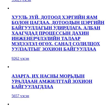
ХУУЛЬ ЗҮЙ, ДОТООД ХЭРГИЙН ЯАМ
БОЛОН ЦАГДАА, ДОТООДЫН ЦЭРГИЙН
БАЙГУУЛЛАГЫН УДИРДЛАГА, АЛБАН
ХААГЧДАД ПРОЦЕССЫН ДАХИН
ИНЖЕНЕРЧЛЭЛИЙН ТАЛААР
МЭДЭЭЛЭЛ ӨГӨХ, САНАЛ СОЛИЛЦОХ
УУЛЗАЛТЫГ ЗОХИОН БАЙГУУЛЛАА
9262 үзсэн
АЗАРГА, ИХ НАСНЫ МОРЬДЫН
УРАЛДААН АМЖИЛТТАЙ ЗОХИОН
БАЙГУУЛАГДЛАА
5657 үзсэн