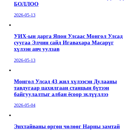
БОЛЛОО
2026-05-13
УИХ-ын дарга Япон Улсаас Монгол Улсад
суугаа Элчин сайд Игавахара Масарүг
хүлээн авч уулзав
2026-05-13
Монгол Улсад 43 жил хүлээсэн Дулааны
тавдугаар цахилгаан станцын бүтээн
байгуулалтыг албан ёсоор эхлүүллээ
2026-05-04
Энхтайваны өргөн чөлөөг Нарны замтай