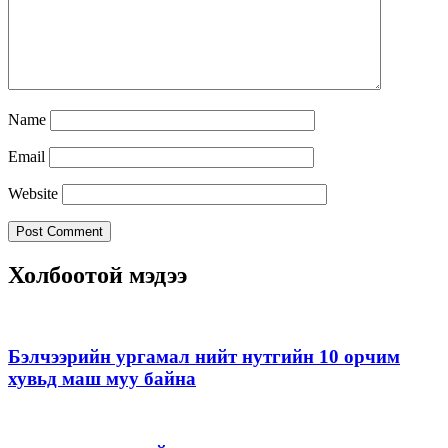
Name
Email
Website
Холбоотой мэдээ
Бэлчээрийн ургамал нийт нутгийн 10 орчим
хувьд маш муу байна