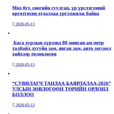
Мод бут, сөөгийн суулгац, үр үрслэгээний
өргөтгөсөн худалдаа үргэлжилж байна
2026-05-13
Бага хурлын хүрээнд 80 мянган ам метр
талбайд дугуйн зам, явган зам, авто зогсоол
хийхээр төлөвлөсөн
2026-05-13
“СУВИЛАГЧ ТАНДАА БАЯРЛАЛАА-2026”
УЛСЫН ЗӨВЛӨГӨӨН ТӨРИЙН ОРДОНД
БОЛЛОО
2026-05-13