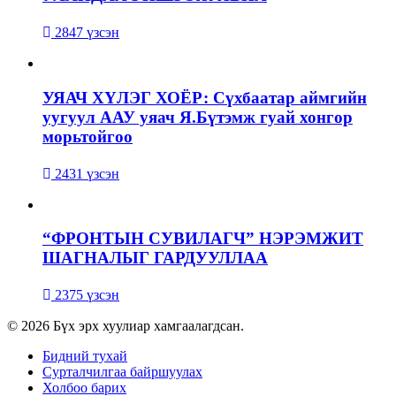
2847 үзсэн
УЯАЧ ХҮЛЭГ ХОЁР: Сүхбаатар аймгийн
уугуул ААУ уяач Я.Бүтэмж гуай хонгор
морьтойгоо
2431 үзсэн
“ФРОНТЫН СУВИЛАГЧ” НЭРЭМЖИТ
ШАГНАЛЫГ ГАРДУУЛЛАА
2375 үзсэн
© 2026 Бүх эрх хуулиар хамгаалагдсан.
Бидний тухай
Сурталчилгаа байршуулах
Холбоо барих