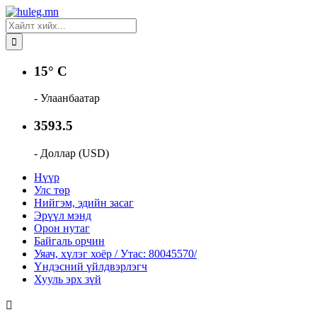
15° C
- Улаанбаатар
3593.5
- Доллар (USD)
Нүүр
Улс төр
Нийгэм, эдийн засаг
Эрүүл мэнд
Орон нутаг
Байгаль орчин
Уяач, хүлэг хоёр / Утас: 80045570/
Үндэсний үйлдвэрлэгч
Хууль эрх зүй