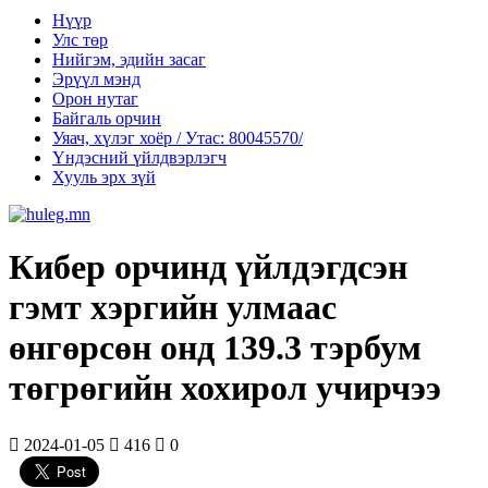
Нүүр
Улс төр
Нийгэм, эдийн засаг
Эрүүл мэнд
Орон нутаг
Байгаль орчин
Уяач, хүлэг хоёр / Утас: 80045570/
Үндэсний үйлдвэрлэгч
Хууль эрх зүй
Кибер орчинд үйлдэгдсэн
гэмт хэргийн улмаас
өнгөрсөн онд 139.3 тэрбум
төгрөгийн хохирол учирчээ
2024-01-05
416
0