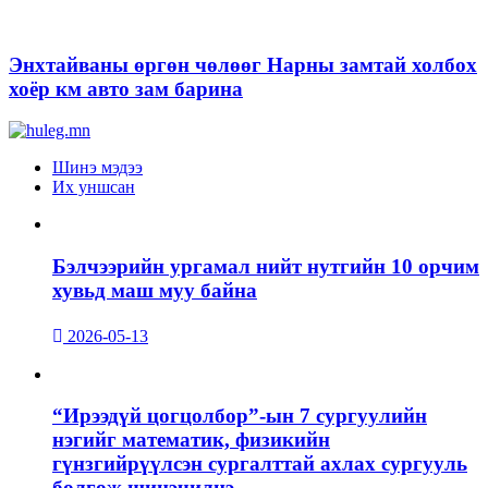
Энхтайваны өргөн чөлөөг Нарны замтай холбох
хоёр км авто зам барина
Шинэ мэдээ
Их уншсан
Бэлчээрийн ургамал нийт нутгийн 10 орчим
хувьд маш муу байна
2026-05-13
“Ирээдүй цогцолбор”-ын 7 сургуулийн
нэгийг математик, физикийн
гүнзгийрүүлсэн сургалттай ахлах сургууль
болгож шинэчилнэ