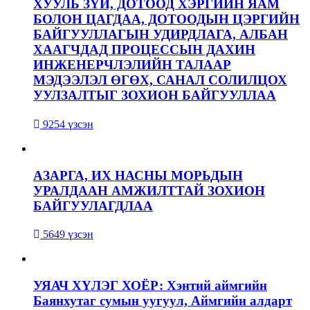
ХУУЛЬ ЗҮЙ, ДОТООД ХЭРГИЙН ЯАМ
БОЛОН ЦАГДАА, ДОТООДЫН ЦЭРГИЙН
БАЙГУУЛЛАГЫН УДИРДЛАГА, АЛБАН
ХААГЧДАД ПРОЦЕССЫН ДАХИН
ИНЖЕНЕРЧЛЭЛИЙН ТАЛААР
МЭДЭЭЛЭЛ ӨГӨХ, САНАЛ СОЛИЛЦОХ
УУЛЗАЛТЫГ ЗОХИОН БАЙГУУЛЛАА
9254 үзсэн
АЗАРГА, ИХ НАСНЫ МОРЬДЫН
УРАЛДААН АМЖИЛТТАЙ ЗОХИОН
БАЙГУУЛАГДЛАА
5649 үзсэн
УЯАЧ ХҮЛЭГ ХОЁР: Хэнтий аймгийн
Баянхутаг сумын уугуул, Аймгийн алдарт