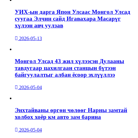
УИХ-ын дарга Япон Улсаас Монгол Улсад
суугаа Элчин сайд Игавахара Масарүг
хүлээн авч уулзав
2026-05-13
Монгол Улсад 43 жил хүлээсэн Дулааны
тавдугаар цахилгаан станцын бүтээн
байгуулалтыг албан ёсоор эхлүүллээ
2026-05-04
Энхтайваны өргөн чөлөөг Нарны замтай
холбох хоёр км авто зам барина
2026-05-04