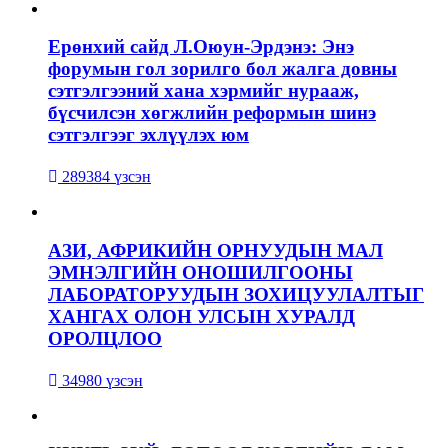
Ерөнхий сайд Л.Оюун-Эрдэнэ: Энэ
форумын гол зорилго бол жалга довны
сэтгэлгээний хана хэрмийг нурааж,
бүсчилсэн хөгжлийн реформын шинэ
сэтгэлгээг эхлүүлэх юм
289384 үзсэн
АЗИ, АФРИКИЙН ОРНУУДЫН МАЛ
ЭМНЭЛГИЙН ОНОШИЛГООНЫ
ЛАБОРАТОРУУДЫН ЗОХИЦУУЛАЛТЫГ
ХАНГАХ ОЛОН УЛСЫН ХУРАЛД
ОРОЛЦЛОО
34980 үзсэн