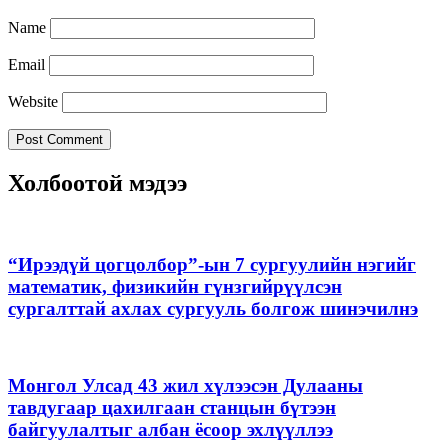
Name
Email
Website
Холбоотой мэдээ
“Ирээдүй цогцолбор”-ын 7 сургуулийн нэгийг
математик, физикийн гүнзгийрүүлсэн
сургалттай ахлах сургууль болгож шинэчилнэ
Монгол Улсад 43 жил хүлээсэн Дулааны
тавдугаар цахилгаан станцын бүтээн
байгуулалтыг албан ёсоор эхлүүллээ