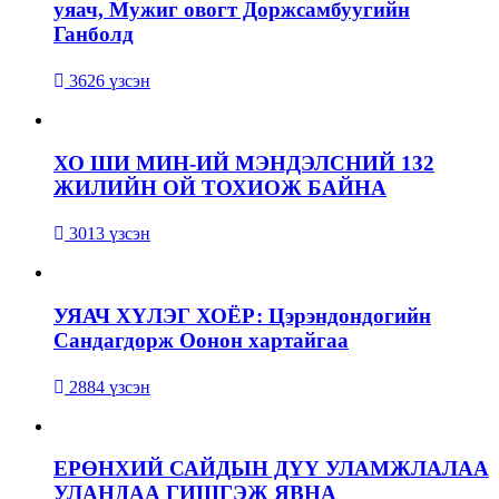
уяач, Мужиг овогт Доржсамбуугийн
Ганболд
3626 үзсэн
ХО ШИ МИН-ИЙ МЭНДЭЛСНИЙ 132
ЖИЛИЙН ОЙ ТОХИОЖ БАЙНА
3013 үзсэн
УЯАЧ ХҮЛЭГ ХОЁР: Цэрэндондогийн
Сандагдорж Оонон хартайгаа
2884 үзсэн
ЕРӨНХИЙ САЙДЫН ДҮҮ УЛАМЖЛАЛАА
УЛАНДАА ГИШГЭЖ ЯВНА