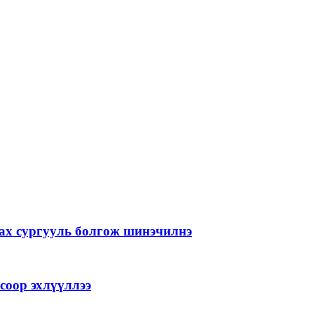
лах сургууль болгож шинэчилнэ
соор эхлүүллээ