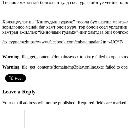
Төслөө амжилттай болгохын тулд соёл урлагийн үе үеийн төлө
Хэлэлцүүлэг нь “Киночдын гудамж” төсөлд бүх шатны мэргэжли
зорилгодоо манай баг хамт олон хүрч, төр болон соёл урлагий
хамтран ажиллаж “Киночдын гудамж”-ийг хамтдаа бий болгохо
/эх сурвалж:https://www.facebook.com/enbatamgalan?
tn
=-UC*F/
Warning
: file_get_contents(domain/sexxx.top.txt): failed to open str
Warning
: file_get_contents(domain/mp3play.online.txt): failed to ope
Leave a Reply
Your email address will not be published.
Required fields are marked