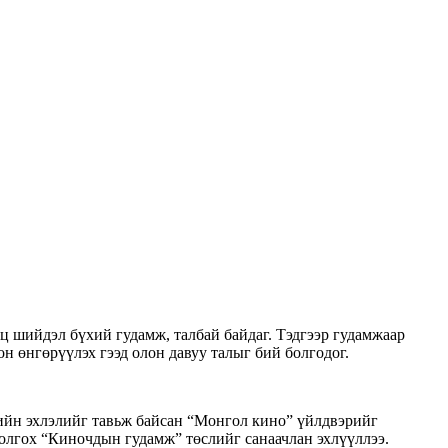
өц шийдэл бүхий гудамж, талбай байдаг. Тэдгээр гудамжаар
он өнгөрүүлэх гээд олон давуу талыг бий болгодог.
ийн эхлэлийг тавьж байсан “Монгол кино” үйлдвэрийг
олгох “Киночдын гудамж” төслийг санаачлан эхлүүллээ.