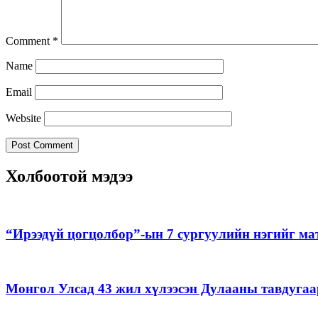
Comment
*
Name
Email
Website
Холбоотой мэдээ
“Ирээдүй цогцолбор”-ын 7 сургуулийн нэгийг ма
Монгол Улсад 43 жил хүлээсэн Дулааны тавдугаа