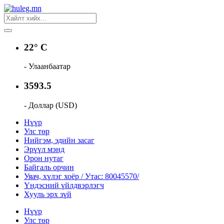
22° C
- Улаанбаатар
3593.5
- Доллар (USD)
Нүүр
Улс төр
Нийгэм, эдийн засаг
Эрүүл мэнд
Орон нутаг
Байгаль орчин
Уяач, хүлэг хоёр / Утас: 80045570/
Үндэсний үйлдвэрлэгч
Хууль эрх зүй
Нүүр
Улс төр