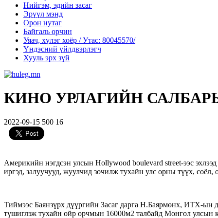
Нийгэм, эдийн засаг
Эрүүл мэнд
Орон нутаг
Байгаль орчин
Уяач, хүлэг хоёр / Утас: 80045570/
Үндэсний үйлдвэрлэгч
Хууль эрх зүй
КИНО УРЛАГИЙН САЛБА
2022-09-15
500
16
Америкийн нэгдсэн улсын Hollywood boulevard street-ээс эхлээ
иргэд, залуучууд, жуулчид зочилж тухайн улс орны түүх, соёл, 
Тиймээс Баянзүрх дүүргийн Засаг дарга Н.Баярмөнх, ИТХ-ын 
түшиглэж тухайн ойр орчмын 16000м2 талбайд Монгол улсын ки