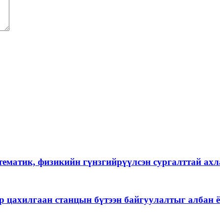
тематик, физикийн гүнзгийрүүлсэн сургалттай ах
р цахилгаан станцын бүтээн байгуулалтыг албан ё