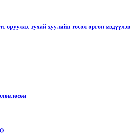
лт оруулах тухай хуулийн төсөл өргөн мэдүүлэв
төлөвлөсөн
ОО