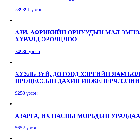
289391 үзсэн
АЗИ, АФРИКИЙН ОРНУУДЫН МАЛ ЭМН
ХУРАЛД ОРОЛЦЛОО
34986 үзсэн
ХУУЛЬ ЗҮЙ, ДОТООД ХЭРГИЙН ЯАМ БО
ПРОЦЕССЫН ДАХИН ИНЖЕНЕРЧЛЭЛИЙН
9258 үзсэн
АЗАРГА, ИХ НАСНЫ МОРЬДЫН УРАЛДА
5652 үзсэн