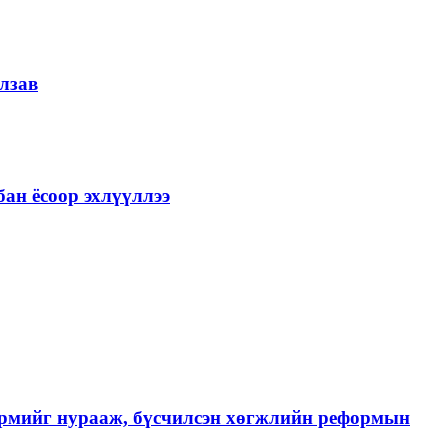
лзав
ан ёсоор эхлүүллээ
хэрмийг нурааж, бүсчилсэн хөгжлийн реформын