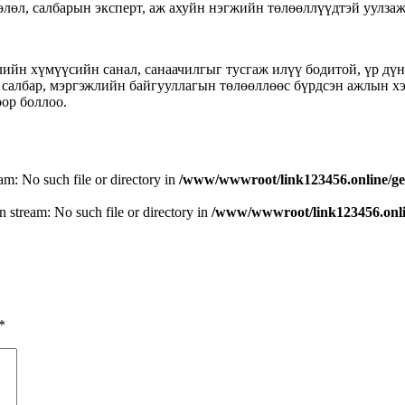
өлөл, салбарын эксперт, аж ахуйн нэгжийн төлөөллүүдтэй уулза
йн хүмүүсийн санал, санаачилгыг тусгаж илүү бодитой, үр дүнт
н салбар, мэргэжлийн байгууллагын төлөөллөөс бүрдсэн ажлын хэ
ор боллоо.
eam: No such file or directory in
/www/wwwroot/link123456.online/ge
n stream: No such file or directory in
/www/wwwroot/link123456.onlin
*