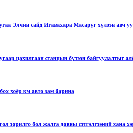
гаа Элчин сайд Игавахара Масарүг хүлээн авч уу
угаар цахилгаан станцын бүтээн байгуулалтыг алб
ох хоёр км авто зам барина
ол зорилго бол жалга довны сэтгэлгээний хана 