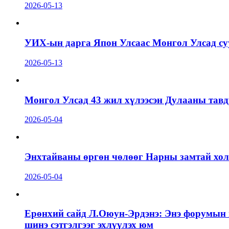
2026-05-13
УИХ-ын дарга Япон Улсаас Монгол Улсад суу
2026-05-13
Монгол Улсад 43 жил хүлээсэн Дулааны тавд
2026-05-04
Энхтайваны өргөн чөлөөг Нарны замтай холб
2026-05-04
Ерөнхий сайд Л.Оюун-Эрдэнэ: Энэ форумын г
шинэ сэтгэлгээг эхлүүлэх юм