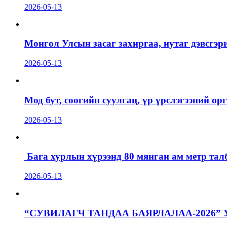
2026-05-13
Монгол Улсын засаг захиргаа, нутаг дэвсгэр
2026-05-13
Мод бут, сөөгийн суулгац, үр үрслэгээний ө
2026-05-13
Бага хурлын хүрээнд 80 мянган ам метр талб
2026-05-13
“СУВИЛАГЧ ТАНДАА БАЯРЛАЛАА-2026”