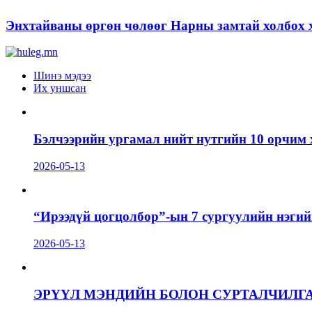
Энхтайваны өргөн чөлөөг Нарны замтай холбох х
Шинэ мэдээ
Их уншсан
Бэлчээрийн ургамал нийт нутгийн 10 орчим 
2026-05-13
“Ирээдүй цогцолбор”-ын 7 сургуулийн нэгий
2026-05-13
ЭРҮҮЛ МЭНДИЙН БОЛОН СУРТАЛЧИЛГ