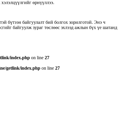
ж хэлэлцүүлгийг өрнүүллээ.
эй бүтээн байгуулалт бий болгох зорилготой. Энэ ч
сгийг байгуулж зураг төслөөс эхлээд ажлын бүх үе шатанд
tlink/index.php
on line
27
e/getlink/index.php
on line
27