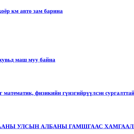
оёр км авто зам барина
хувьд маш муу байна
г математик, физикийн гүнзгийрүүлсэн сургалтта
ААНЫ УЛСЫН АЛБАНЫ ГАМШГААС ХАМГААЛ