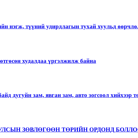
ийн нэгж, түүний удирдлагын тухай хуульд өөрчлө
ргөтгөсөн худалдаа үргэлжилж байна
айд дугуйн зам, явган зам, авто зогсоол хийхээр 
 УЛСЫН ЗӨВЛӨГӨӨН ТӨРИЙН ОРДОНД БОЛЛ