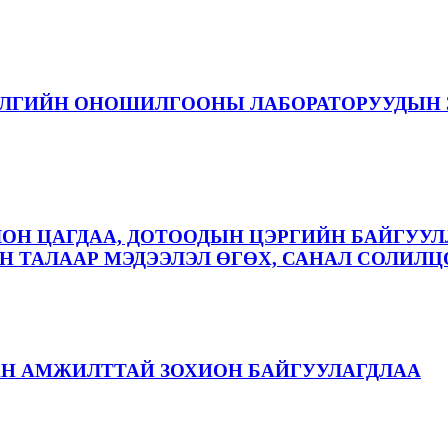
ЭЛГИЙН ОНОШИЛГООНЫ ЛАБОРАТОРУУДЫН 
ЛОН ЦАГДАА, ДОТООДЫН ЦЭРГИЙН БАЙГУУЛ
 ТАЛААР МЭДЭЭЛЭЛ ӨГӨХ, САНАЛ СОЛИЛЦ
АН АМЖИЛТТАЙ ЗОХИОН БАЙГУУЛАГДЛАА