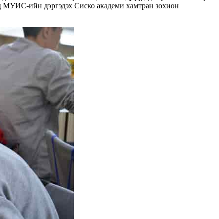
 МУИС-ийн дэргэдэх Сиско академи хамтран зохион