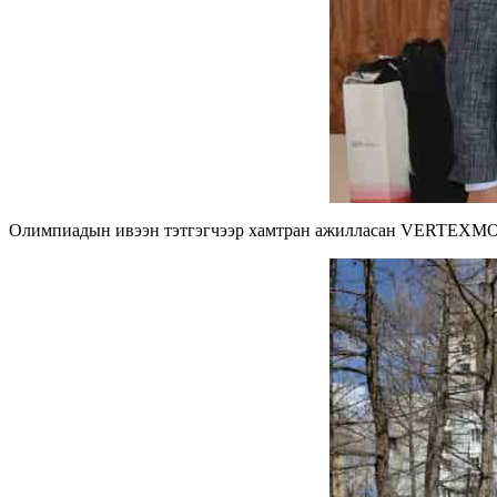
Олимпиадын ивээн тэтгэгчээр хамтран ажилласан VERTEXMON