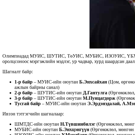
Олимпиадад МУИС, ШУТИС, ТөУИС, МУБИС, ИЗОУИС, ҮБХИС, Г
оролцсоноос мэргэжлийн мэдлэг, ур чадвар, хурд шаардсан даа
Шагналт байр:
1-р байр
– МУИС-ийн оюутан
Б.Энхсайхан
(Цом, өргөм
ажлын байрны санал)
2-р байр
– ШУТИС-ийн оюутан
Д.Гантулга
(Өргөмжлөл, 
3-р байр
– ШУТИС-ийн оюутан
М.Пунцагдорж
(Өргөмжл
Тусгай байр
– МУИС-ийн оюутан
Э.Эрдэнэдалай, А.Мэ
Ивээн тэтгэгчийн шагналаар:
ШМТДС-ийн оюутан
Н.Түвшинбилэг
(Өргөмжлөл, мөнгө
МУБИС-ийн оюутан
Б.Энхцэнгүүн
(Өргөмжлөл, мөнгөн 
ИЗОУИС-ийн оюутан
У.Мэндбаяр
(Өргөмжлөл, мөнгөн ша