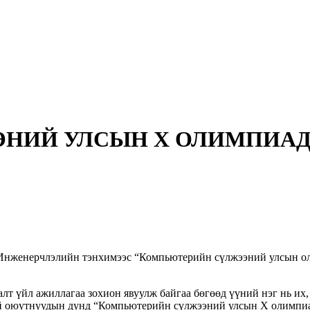
НИЙ УЛСЫН Х ОЛИМПИАД
женерчлэлийн тэнхимээс “Компьютерийн сүлжээний улсын оли
т үйл ажиллагаа зохион явуулж байгаа бөгөөд үүний нэг нь их,
й оюутнуудын дунд “Компьютерийн сүлжээний улсын X олимпиад”