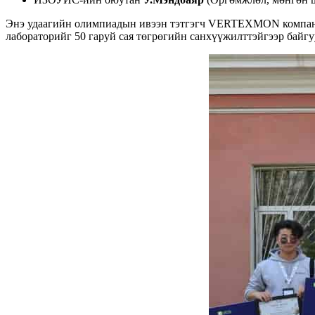
Энэ удаагийн олимпиадын ивээн тэтгэгч VERTEXMON компан
лабораторийг 50 гаруй сая төгрөгийн санхүүжилттэйгээр байг