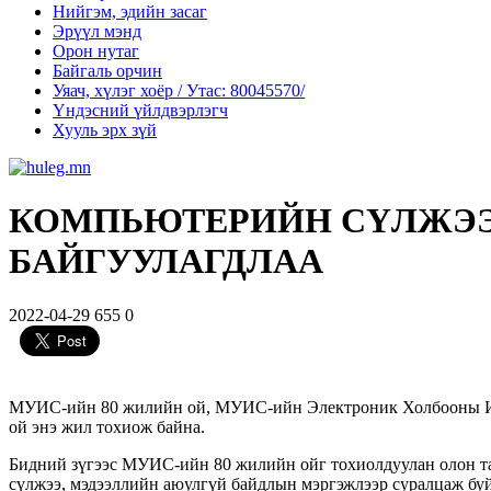
Нийгэм, эдийн засаг
Эрүүл мэнд
Орон нутаг
Байгаль орчин
Уяач, хүлэг хоёр / Утас: 80045570/
Үндэсний үйлдвэрлэгч
Хууль эрх зүй
КОМПЬЮТЕРИЙН СҮЛЖЭЭ
БАЙГУУЛАГДЛАА
2022-04-29
655
0
МУИС-ийн 80 жилийн ой, МУИС-ийн Электроник Холбооны Ин
ой энэ жил тохиож байна.
Бидний зүгээс МУИС-ийн 80 жилийн ойг тохиолдуулан олон тал
сүлжээ, мэдээллийн аюулгүй байдлын мэргэжлээр суралцаж бу