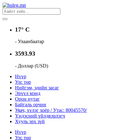
17° C
- Улаанбаатар
3593.93
- Доллар (USD)
Нүүр
Улс төр
Нийгэм, эдийн засаг
Эрүүл мэнд
Орон нутаг
Байгаль орчин
Уяач, хүлэг хоёр / Утас: 80045570/
Үндэсний үйлдвэрлэгч
Хууль эрх зүй
Нүүр
Улс төр