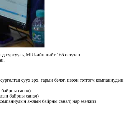
 сургууль, MIU-ийн нийт 165 оюутан
сан.
алтад суух эрх, гарын бэлэг, ивээн тэтгэгч компаниудын
н байрны санал)
жлын байрны санал)
 компаниудын ажлын байрны санал) нар эзэлжээ.