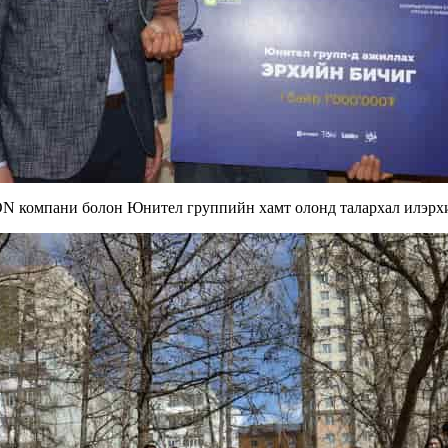
 компани болон Юнител группийн хамт олонд талархал илэрх