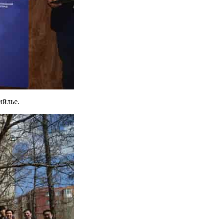
ийлье.