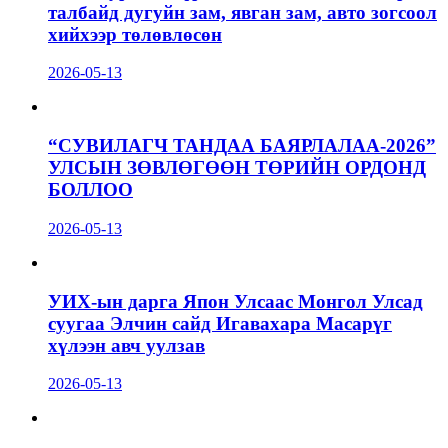
талбайд дугуйн зам, явган зам, авто зогсоол
хийхээр төлөвлөсөн
2026-05-13
“СУВИЛАГЧ ТАНДАА БАЯРЛАЛАА-2026”
УЛСЫН ЗӨВЛӨГӨӨН ТӨРИЙН ОРДОНД
БОЛЛОО
2026-05-13
УИХ-ын дарга Япон Улсаас Монгол Улсад
суугаа Элчин сайд Игавахара Масарүг
хүлээн авч уулзав
2026-05-13