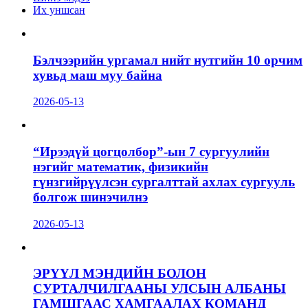
Их уншсан
Бэлчээрийн ургамал нийт нутгийн 10 орчим
хувьд маш муу байна
2026-05-13
“Ирээдүй цогцолбор”-ын 7 сургуулийн
нэгийг математик, физикийн
гүнзгийрүүлсэн сургалттай ахлах сургууль
болгож шинэчилнэ
2026-05-13
ЭРҮҮЛ МЭНДИЙН БОЛОН
СУРТАЛЧИЛГААНЫ УЛСЫН АЛБАНЫ
ГАМШГААС ХАМГААЛАХ КОМАНД