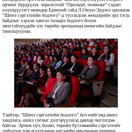
орчинг бүрдүүлэх зорилготой “Оролцъё, төлөөлье” сэдэвт
хэлэлцүүлэгт өнөөдөр Ерөнхий сайд Л.Оюун-Эрдэнэ оролцож
“Шинэ сэргэлтийн бодлого”-д тусгагдсан жендэрийн эрх тэгш
байдлыг хэрхэн хангах талаарх бодлого болон
эмэгтэйчүүдийн улс төрийн оролцооны өнөөгийн байдлыг
танилцууллаа.
Тэрбээр, “Шинэ сэргэлтийн бодлого” бол нийгэмд шинэ
хандлага, шинэ соёлыг дэлгэрүүлэхэд давхар чиглэгдэж
байгаа. Эрчим хүч, боомт, төрийн бүтээмжийн сэргэлтийг
хийснээр том агуулгаараа иргэдийн амьдралын чанарыг