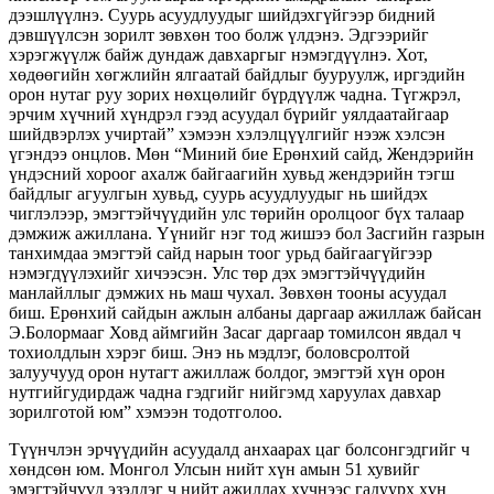
дээшлүүлнэ. Суурь асуудлуудыг шийдэхгүйгээр бидний
дэвшүүлсэн зорилт зөвхөн тоо болж үлдэнэ. Эдгээрийг
хэрэгжүүлж байж дундаж давхаргыг нэмэгдүүлнэ. Хот,
хөдөөгийн хөгжлийн ялгаатай байдлыг бууруулж, иргэдийн
орон нутаг руу зорих нөхцөлийг бүрдүүлж чадна. Түгжрэл,
эрчим хүчний хүндрэл гээд асуудал бүрийг уялдаатайгаар
шийдвэрлэх учиртай” хэмээн хэлэлцүүлгийг нээж хэлсэн
үгэндээ онцлов. Мөн “Миний бие Ерөнхий сайд, Жендэрийн
үндэсний хороог ахалж байгаагийн хувьд жендэрийн тэгш
байдлыг агуулгын хувьд, суурь асуудлуудыг нь шийдэх
чиглэлээр, эмэгтэйчүүдийн улс төрийн оролцоог бүх талаар
дэмжиж ажиллана. Үүнийг нэг тод жишээ бол Засгийн газрын
танхимдаа эмэгтэй сайд нарын тоог урьд байгаагүйгээр
нэмэгдүүлэхийг хичээсэн. Улс төр дэх эмэгтэйчүүдийн
манлайллыг дэмжих нь маш чухал. Зөвхөн тооны асуудал
биш. Ерөнхий сайдын ажлын албаны даргаар ажиллаж байсан
Э.Болормааг Ховд аймгийн Засаг даргаар томилсон явдал ч
тохиолдлын хэрэг биш. Энэ нь мэдлэг, боловсролтой
залуучууд орон нутагт ажиллаж болдог, эмэгтэй хүн орон
нутгийгудирдаж чадна гэдгийг нийгэмд харуулах давхар
зорилготой юм” хэмээн тодотголоо.
Түүнчлэн эрчүүдийн асуудалд анхаарах цаг болсонгэдгийг ч
хөндсөн юм. Монгол Улсын нийт хүн амын 51 хувийг
эмэгтэйчүүд эзэлдэг ч нийт ажиллах хүчнээс гадуурх хүн