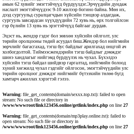
амын 62 хувийг эмэгтэйчүүд бүрдүүлдэг.Эрчүүдийн дундаж
наслалт эмэгтэйчүүдээс 9-10 жилээр богино байна. Мөн их,
дээд сургуульд суралцагчдын хүйсийн тэнцвэр алдагдаж,
сургууль завсардсан хүүхдүүдийн 72 хувь нь, өрх толгойлсон
гэр бүлийн 13 хувь нь эрэгтэйчүүд байгааг дурдав.
Эцэст нь, жендэр гэдэг бол зөвхөн хүйсийн ойлголт, улс
төрийн оролцооны төдий асуудал биш.Жендэр бол нийгмийн
зөрчлийг багасгахад, тэгш бус байдлыг арилгахад онцгой ач
холбогдолтой. Тиймээсжендэрийн тэгш байдлыг дэмждэг
шинэ хандлагыг нийгэмд бүрдүүлэх нь чухал. Бүхэлдээ
хүйсийн тэгш байдал шийдвэр гаргалтад, нийгмийн болоод
хүний хөгжилд чухал гэдгийг ойлгосон, эмэгтэйчүүдийн улс
төрийн оролцоог дэмждэг нийгмийг бүтээхийн төлөө бүгд
хамтарч ажиллах хэрэгтэй гэлээ.
Warning
: file_get_contents(domain/sexxx.top.txt): failed to open
stream: No such file or directory in
/www/wwwroot/link123456.online/getlink/index.php
on line
27
Warning
: file_get_contents(domain/mp3play.online.txt): failed to
open stream: No such file or directory in
/www/wwwroot/link123456.online/getlink/index.php
on line
27