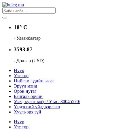
18° C
- Улаанбаатар
3593.87
- Доллар (USD)
Нүүр
Улс төр
Нийгэм, эдийн засаг
Эрүүл мэнд
Орон нутаг
Байгаль орчин
Уяач, хүлэг хоёр / Утас: 80045570/
Үндэсний үйлдвэрлэгч
Хууль эрх зүй
Нүүр
Улс төр