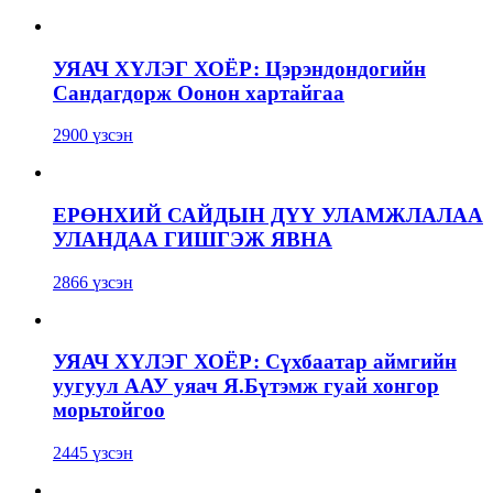
УЯАЧ ХҮЛЭГ ХОЁР: Цэрэндондогийн
Сандагдорж Оонон хартайгаа
2900 үзсэн
ЕРӨНХИЙ САЙДЫН ДҮҮ УЛАМЖЛАЛАА
УЛАНДАА ГИШГЭЖ ЯВНА
2866 үзсэн
УЯАЧ ХҮЛЭГ ХОЁР: Сүхбаатар аймгийн
уугуул ААУ уяач Я.Бүтэмж гуай хонгор
морьтойгоо
2445 үзсэн