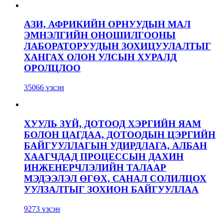
АЗИ, АФРИКИЙН ОРНУУДЫН МАЛ
ЭМНЭЛГИЙН ОНОШИЛГООНЫ
ЛАБОРАТОРУУДЫН ЗОХИЦУУЛАЛТЫГ
ХАНГАХ ОЛОН УЛСЫН ХУРАЛД
ОРОЛЦЛОО
35066 үзсэн
ХУУЛЬ ЗҮЙ, ДОТООД ХЭРГИЙН ЯАМ
БОЛОН ЦАГДАА, ДОТООДЫН ЦЭРГИЙН
БАЙГУУЛЛАГЫН УДИРДЛАГА, АЛБАН
ХААГЧДАД ПРОЦЕССЫН ДАХИН
ИНЖЕНЕРЧЛЭЛИЙН ТАЛААР
МЭДЭЭЛЭЛ ӨГӨХ, САНАЛ СОЛИЛЦОХ
УУЛЗАЛТЫГ ЗОХИОН БАЙГУУЛЛАА
9273 үзсэн