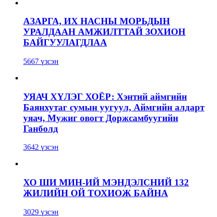
АЗАРГА, ИХ НАСНЫ МОРЬДЫН
УРАЛДААН АМЖИЛТТАЙ ЗОХИОН
БАЙГУУЛАГДЛАА
5667 үзсэн
УЯАЧ ХҮЛЭГ ХОЁР: Хэнтий аймгийн
Баянхутаг сумын уугуул, Аймгийн алдарт
уяач, Мужиг овогт Доржсамбуугийн
Ганболд
3642 үзсэн
ХО ШИ МИН-ИЙ МЭНДЭЛСНИЙ 132
ЖИЛИЙН ОЙ ТОХИОЖ БАЙНА
3029 үзсэн