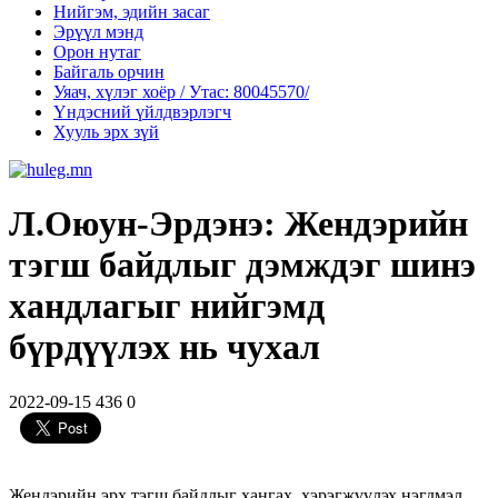
Нийгэм, эдийн засаг
Эрүүл мэнд
Орон нутаг
Байгаль орчин
Уяач, хүлэг хоёр / Утас: 80045570/
Үндэсний үйлдвэрлэгч
Хууль эрх зүй
Л.Оюун-Эрдэнэ: Жендэрийн
тэгш байдлыг дэмждэг шинэ
хандлагыг нийгэмд
бүрдүүлэх нь чухал
2022-09-15
436
0
Жендэрийн эрх тэгш байдлыг хангах, хэрэгжүүлэх нэгдмэл