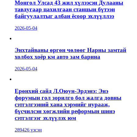
Монгол Улсад 43 жил хүлээсэн Дулааны
тавдугаар цахилгаан станцын бүтээн
байгуулалтыг албан ёсоор эхлүүллээ
2026-05-04
Энхтайваны өргөн чөлөөг Нарны замтай
холбох хоёр км авто зам барина
2026-05-04
Ерөнхий сайд Л.Оюун-Эрдэнэ: Энэ
форумын гол зорилго бол жалга довны
сэтгэлгээний хана хэрмийг нурааж,
бүсчилсэн хөгжлийн реформын шинэ
сэтгэлгээг эхлүүлэх юм
289426 үзсэн