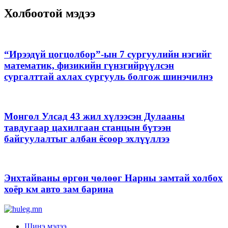
Холбоотой мэдээ
“Ирээдүй цогцолбор”-ын 7 сургуулийн нэгийг
математик, физикийн гүнзгийрүүлсэн
сургалттай ахлах сургууль болгож шинэчилнэ
Монгол Улсад 43 жил хүлээсэн Дулааны
тавдугаар цахилгаан станцын бүтээн
байгуулалтыг албан ёсоор эхлүүллээ
Энхтайваны өргөн чөлөөг Нарны замтай холбох
хоёр км авто зам барина
Шинэ мэдээ