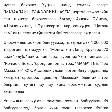
нутагт байрлах Хуцын шанд хэмээх газарт
“МАЗААЛАЙН ТЭЖЭЭЛИЙН АЯГА” нэртэй тэжээлийн
сав шинээр байрлуулсан бөгөөд Аялагч Б.Энхлүүн,
А.Номинхишиг, Н.Түмэнжаргал нар санхүүжүүлэн “Цагаан
зам” авто сервис гүйцэтгэгч байгууллагаар ажиллав.
Энэхүү ажлыг зохион байгуулахад шаардагдах 1.000.000
төгрөгийн шатахууныг “Монголын Ланд Круйзер 70
серь” клуб, “Байгалийн гэрэл зурагчид”-ын нийгэмлэг,
“Nomadic Beauty”брэнд ивээн тэтгэж, “MAMA” ТББ, “Гоо
Мазаалай” ХХК, Австрали улсын иргэн Barry Jiggins нар
хамтран оролцож цаашид Мазаалай баавгайн гол
байршил нутагт юу юу хийх боломжтойг судлан
ажиллалаа.
Уг ажлыг санхүүжүүлэн, хамтран зохион байгуулсан бүх
байгууллагууд болон хувь хүмүүст талархаж буйгаа