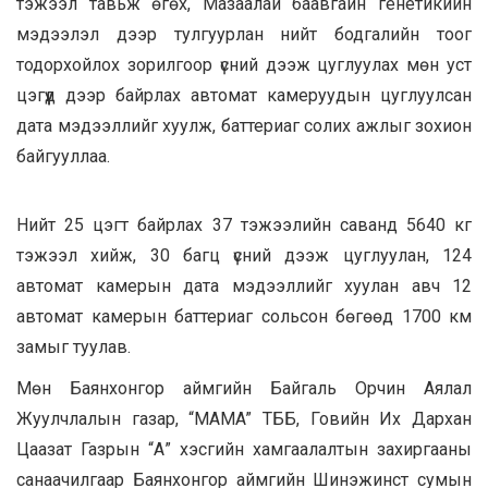
тэжээл тавьж өгөх, Мазаалай баавгайн генетикийн
мэдээлэл дээр тулгуурлан нийт бодгалийн тоог
тодорхойлох зорилгоор үсний дээж цуглуулах мөн уст
цэгүүд дээр байрлах автомат камеруудын цуглуулсан
дата мэдээллийг хуулж, баттериаг солих ажлыг зохион
байгууллаа.
Нийт 25 цэгт байрлах 37 тэжээлийн саванд 5640 кг
тэжээл хийж, 30 багц үсний дээж цуглуулан, 124
автомат камерын дата мэдээллийг хуулан авч 12
автомат камерын баттериаг сольсон бөгөөд 1700 км
замыг туулав.
Мөн Баянхонгор аймгийн Байгаль Орчин Аялал
Жуулчлалын газар, “MAMA” ТББ, Говийн Их Дархан
Цаазат Газрын “А” хэсгийн хамгаалалтын захиргааны
санаачилгаар Баянхонгор аймгийн Шинэжинст сумын