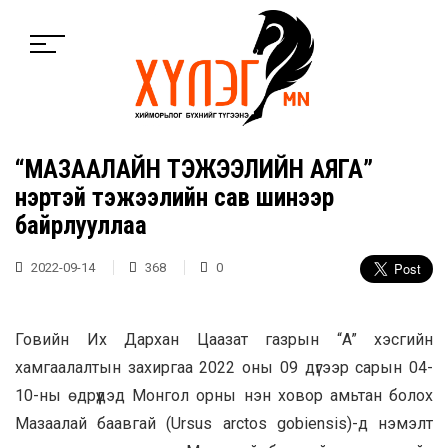
“МАЗААЛАЙН ТЭЖЭЭЛИЙН АЯГА”
нэртэй тэжээлийн сав шинээр
байрлууллаа
2022-09-14
368
0
Говийн Их Дархан Цаазат газрын “A” хэсгийн
хамгаалалтын захиргаа 2022 оны 09 дүгээр сарын 04-
10-ны өдрүүдэд Монгол орны нэн ховор амьтан болох
Мазаалай баавгай (Ursus arctos gobiensis)-д нэмэлт