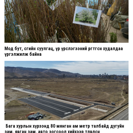
Мод бут, сөөгийн суулгац, үр үрслэгээний өргөтгөсөн худалдаа
үргэлжилж байна
Бага хурлын хүрээнд 80 мянган ам метр талбайд дугуйн
зам, явган зам, авто зогсоол хийхээр төлөвлөсөн