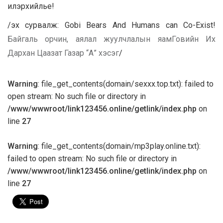
илэрхийлье!
/эх сурвалж: Gobi Bears And Humans can Co-Exist!
Байгаль орчин, аялал жуулчлалын яам
Говийн Их
Дархан Цаазат Газар “А” хэсэг
/
Warning
: file_get_contents(domain/sexxx.top.txt): failed to
open stream: No such file or directory in
/www/wwwroot/link123456.online/getlink/index.php
on
line
27
Warning
: file_get_contents(domain/mp3play.online.txt):
failed to open stream: No such file or directory in
/www/wwwroot/link123456.online/getlink/index.php
on
line
27