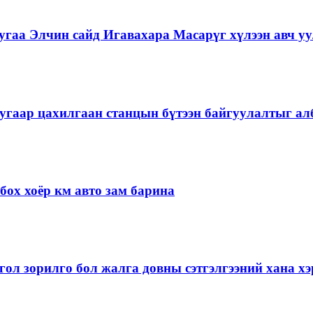
гаа Элчин сайд Игавахара Масарүг хүлээн авч уу
угаар цахилгаан станцын бүтээн байгуулалтыг алб
ох хоёр км авто зам барина
ол зорилго бол жалга довны сэтгэлгээний хана 