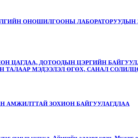
ЭЛГИЙН ОНОШИЛГООНЫ ЛАБОРАТОРУУДЫН 
ЛОН ЦАГДАА, ДОТООДЫН ЦЭРГИЙН БАЙГУУЛ
 ТАЛААР МЭДЭЭЛЭЛ ӨГӨХ, САНАЛ СОЛИЛЦ
АН АМЖИЛТТАЙ ЗОХИОН БАЙГУУЛАГДЛАА
аг сумын уугуул, Аймгийн алдарт уяач, Мужиг о