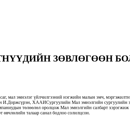
ТНҮҮДИЙН ЗӨВЛӨГӨӨН Б
аг, мал эмнэлэг үйлчилгээний нэгжийн малын эмч, мэргэжилтнү
огч И.Доржсүрэн, ХААИСургуулийн Мал эмнэлгийн сургуулийн зө
мпаниудын төлөөлөл оролцож Мал эмнэлгийн салбарт хэрэгжиж б
т өвчлөлийн талаар санал бодлоо солилцсон.