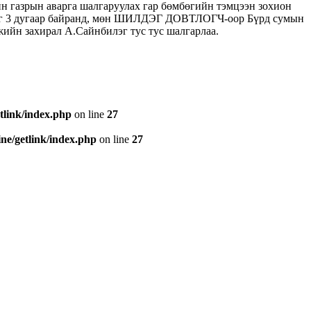
 газрын аварга шалгаруулах гар бөмбөгийн тэмцээн зохион
ай баг 3 дугаар байранд, мөн ШИЛДЭГ ДОВТЛОГЧ-оор Бүрд сумын
н захирал А.Сайнбилэг тус тус шалгарлаа.
tlink/index.php
on line
27
e/getlink/index.php
on line
27