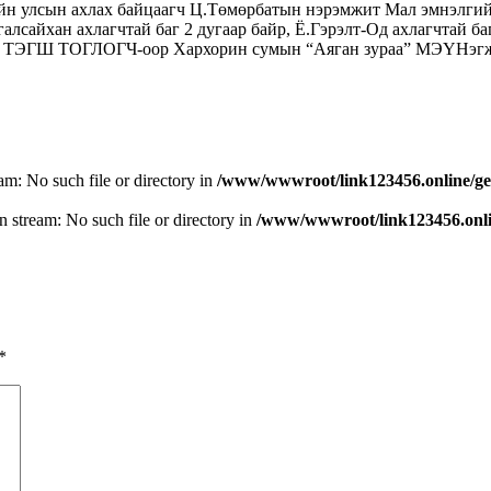
йн улсын ахлах байцаагч Ц.Төмөрбатын нэрэмжит Мал эмнэлгийн
аргалсайхан ахлагчтай баг 2 дугаар байр, Ё.Гэрэлт-Од ахлагчт
 ТЭГШ ТОГЛОГЧ-оор Хархорин сумын “Аяган зураа” МЭҮНэгжий
eam: No such file or directory in
/www/wwwroot/link123456.online/ge
n stream: No such file or directory in
/www/wwwroot/link123456.onlin
*