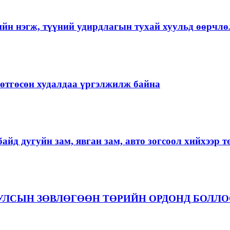
ийн нэгж, түүний удирдлагын тухай хуульд өөрчлө
ргөтгөсөн худалдаа үргэлжилж байна
айд дугуйн зам, явган зам, авто зогсоол хийхээр 
 УЛСЫН ЗӨВЛӨГӨӨН ТӨРИЙН ОРДОНД БОЛЛ