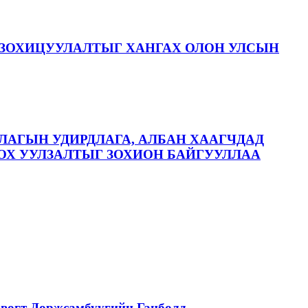
ЗОХИЦУУЛАЛТЫГ ХАНГАХ ОЛОН УЛСЫН
ЛАГЫН УДИРДЛАГА, АЛБАН ХААГЧДАД
ОХ УУЛЗАЛТЫГ ЗОХИОН БАЙГУУЛЛАА
вогт Доржсамбуугийн Ганболд