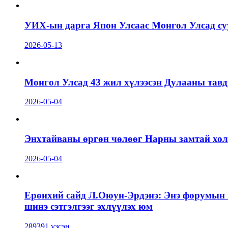
УИХ-ын дарга Япон Улсаас Монгол Улсад суу
2026-05-13
Монгол Улсад 43 жил хүлээсэн Дулааны тавд
2026-05-04
Энхтайваны өргөн чөлөөг Нарны замтай холб
2026-05-04
Ерөнхий сайд Л.Оюун-Эрдэнэ: Энэ форумын г
шинэ сэтгэлгээг эхлүүлэх юм
289391 үзсэн