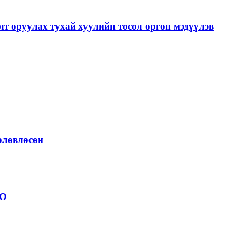
лт оруулах тухай хуулийн төсөл өргөн мэдүүлэв
төлөвлөсөн
ОО