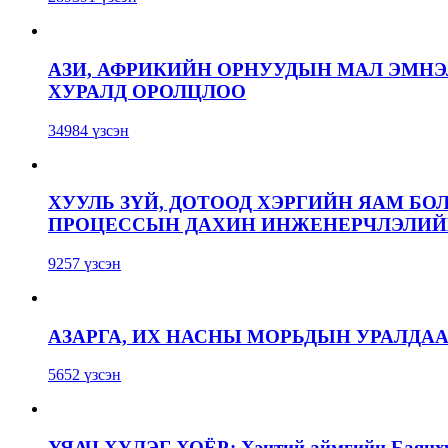
АЗИ, АФРИКИЙН ОРНУУДЫН МАЛ ЭМН
ХУРАЛД ОРОЛЦЛОО
34984 үзсэн
ХУУЛЬ ЗҮЙ, ДОТООД ХЭРГИЙН ЯАМ БО
ПРОЦЕССЫН ДАХИН ИНЖЕНЕРЧЛЭЛИЙН
9257 үзсэн
АЗАРГА, ИХ НАСНЫ МОРЬДЫН УРАЛДА
5652 үзсэн
УЯАЧ ХҮЛЭГ ХОЁР: Хэнтий аймгийн Баянхут