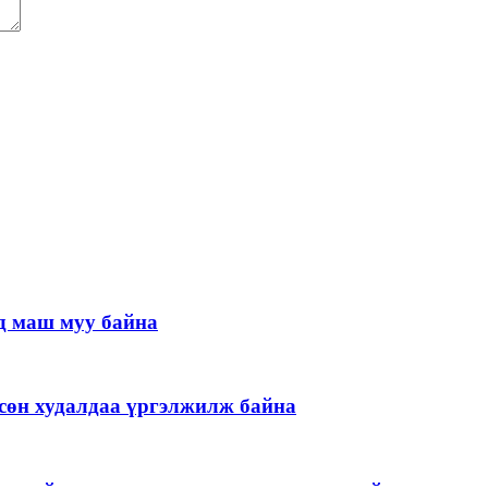
д маш муу байна
гөсөн худалдаа үргэлжилж байна