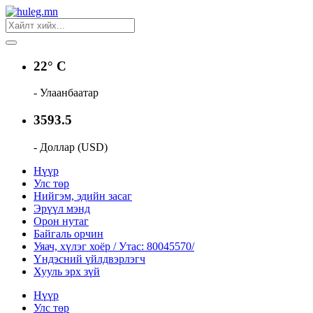
22° C
- Улаанбаатар
3593.5
- Доллар (USD)
Нүүр
Улс төр
Нийгэм, эдийн засаг
Эрүүл мэнд
Орон нутаг
Байгаль орчин
Уяач, хүлэг хоёр / Утас: 80045570/
Үндэсний үйлдвэрлэгч
Хууль эрх зүй
Нүүр
Улс төр