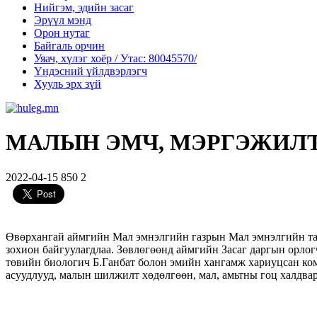
Нийгэм, эдийн засаг
Эрүүл мэнд
Орон нутаг
Байгаль орчин
Уяач, хүлэг хоёр / Утас: 80045570/
Үндэсний үйлдвэрлэгч
Хууль эрх зүй
МАЛЫН ЭМЧ, МЭРГЭЖИЛ
2022-04-15
850
2
Өвөрхангай аймгийн Мал эмнэлгийн газрын Мал эмнэлгийн тас
зохион байгуулагдлаа. Зөвлөгөөнд аймгийн Засаг даргын орл
төвийн биологич Б.Ганбат болон эмийн хангамж хариуцсан ко
асуудлууд, малын шилжилт хөдөлгөөн, мал, амьтны гоц халдвар