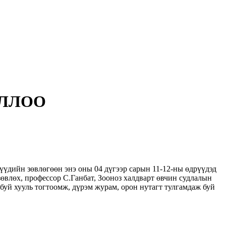
ОЛЛОО
үдийн зөвлөгөөн энэ оны 04 дүгээр сарын 11-12-ны өдрүүдэд
влөх, профессор С.Ганбат, Зооноз халдварт өвчин судлалын
уй хууль тогтоомж, дүрэм журам, орон нутагт тулгамдаж буй