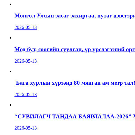
Монгол Улсын засаг захиргаа, нутаг дэвсгэр
2026-05-13
Мод бут, сөөгийн суулгац, үр үрслэгээний ө
2026-05-13
Бага хурлын хүрээнд 80 мянган ам метр талб
2026-05-13
“СУВИЛАГЧ ТАНДАА БАЯРЛАЛАА-2026”
2026-05-13