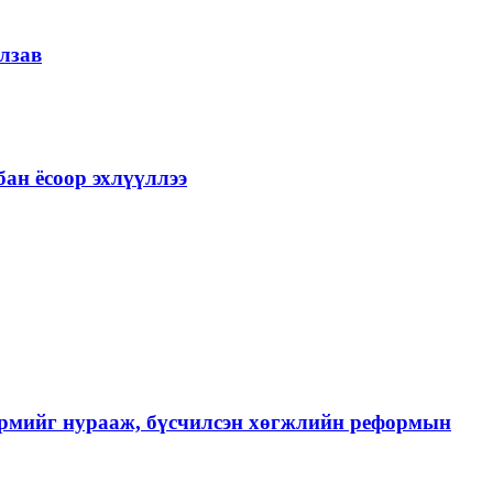
лзав
ан ёсоор эхлүүллээ
хэрмийг нурааж, бүсчилсэн хөгжлийн реформын