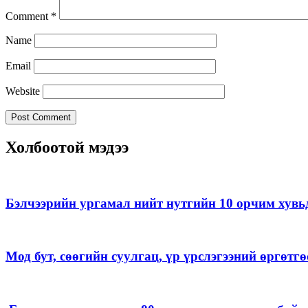
Comment
*
Name
Email
Website
Холбоотой мэдээ
Бэлчээрийн ургамал нийт нутгийн 10 орчим хувь
Мод бут, сөөгийн суулгац, үр үрслэгээний өргөт