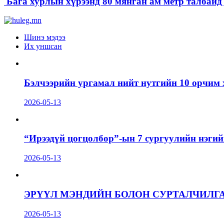
Бага хурлын хүрээнд 80 мянган ам метр талбайд д
Шинэ мэдээ
Их уншсан
Бэлчээрийн ургамал нийт нутгийн 10 орчим 
2026-05-13
“Ирээдүй цогцолбор”-ын 7 сургуулийн нэгий
2026-05-13
ЭРҮҮЛ МЭНДИЙН БОЛОН СУРТАЛЧИЛГ
2026-05-13