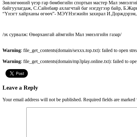
Зөвлөгөөний үеэр гар бөмбөгийн спортын мастер Мал эмнэлги
байгуулагдаж, С.Сайнбаяр ахлагчтай баг нэгдүгээр байр, Б.Ж
“Үнэгт хайрханы өгөөч”- МЭҮНэгжийн захирал И.Дорждэрэм,
/эх сурвалж: Өвөрхангай аймгийн Мал эмнэлгийн газар/
Warning
: file_get_contents(domain/sexxx.top.txt): failed to open str
Warning
: file_get_contents(domain/mp3play.online.txt): failed to ope
Leave a Reply
Your email address will not be published.
Required fields are marked