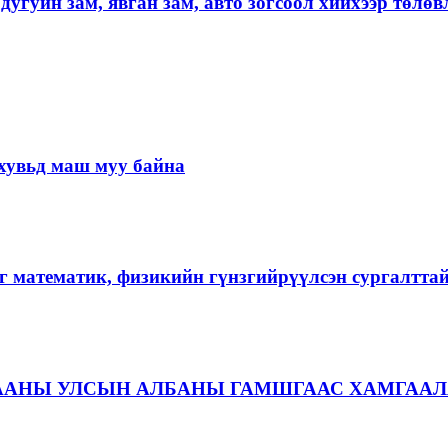
угуйн зам, явган зам, авто зогсоол хийхээр төлөв
хувьд маш муу байна
г математик, физикийн гүнзгийрүүлсэн сургалтта
ААНЫ УЛСЫН АЛБАНЫ ГАМШГААС ХАМГААЛ