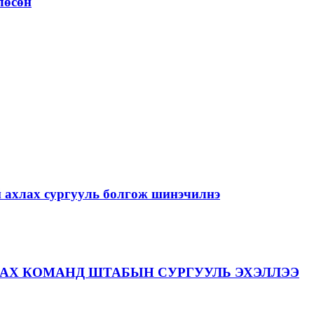
лөсөн
й ахлах сургууль болгож шинэчилнэ
АХ КОМАНД ШТАБЫН СУРГУУЛЬ ЭХЭЛЛЭЭ