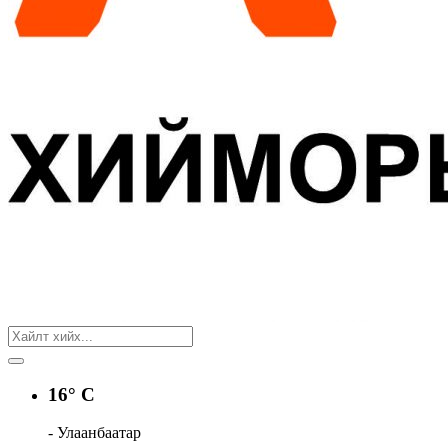
16° C
- Улаанбаатар