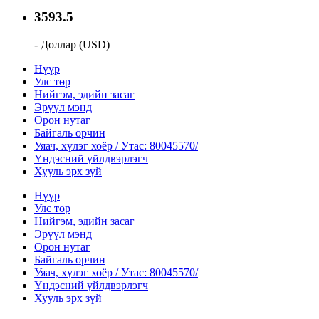
3593.5
- Доллар (USD)
Нүүр
Улс төр
Нийгэм, эдийн засаг
Эрүүл мэнд
Орон нутаг
Байгаль орчин
Уяач, хүлэг хоёр / Утас: 80045570/
Үндэсний үйлдвэрлэгч
Хууль эрх зүй
Нүүр
Улс төр
Нийгэм, эдийн засаг
Эрүүл мэнд
Орон нутаг
Байгаль орчин
Уяач, хүлэг хоёр / Утас: 80045570/
Үндэсний үйлдвэрлэгч
Хууль эрх зүй