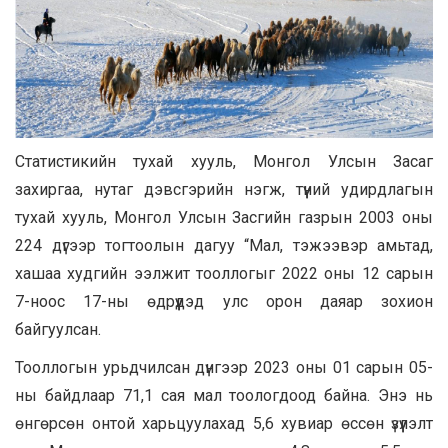
Статистикийн тухай хууль, Монгол Улсын Засаг
захиргаа, нутаг дэвсгэрийн нэгж, түүний удирдлагын
тухай хууль, Монгол Улсын Засгийн газрын 2003 оны
224 дүгээр тогтоолын дагуу “Мал, тэжээвэр амьтад,
хашаа худгийн ээлжит тооллогыг 2022 оны 12 сарын
7-ноос 17-ны өдрүүдэд улс орон даяар зохион
байгуулсан.
Тооллогын урьдчилсан дүнгээр 2023 оны 01 сарын 05-
ны байдлаар 71,1 сая мал тоологдоод байна. Энэ нь
өнгөрсөн онтой харьцуулахад 5,6 хувиар өссөн үзүүлэлт