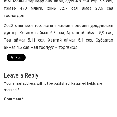
юм. Малын төрлөөр авч үзвэл, адуу 4.8 сая, үхэр 5,5 сая,
тэмээ 470 мянга, хонь 32,7 сая, ямаа 27.6 сая
тоологдов.
2022 оны мал тооллогын жилийн эцсийн урьдчилсан
дүнгээр Хөвсгөл аймаг 6,3 сая, Архангай аймаг 5,9 сая,
Төв аймаг 5,11 сая, Хэнтий аймаг 5,1 сая, Сүхбаатар
аймаг 4,6 сая мал тоолуулж тэргүүлжээ.
Leave a Reply
Your email address will not be published.
Required fields are
marked
*
Comment
*