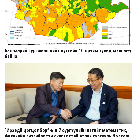
Бэлчээрийн ургамал нийт нутгийн 10 орчим хувьд маш муу
байна
“Ирээдүй цогцолбор”-ын 7 сургуулийн нэгийг математик,
физикийн гүнзгийрүүлсэн сургалттай ахлах сургууль болгож