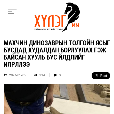
МАХЧИН ДИНОЗАВРЫН ТОЛГОЙН ЯСЫГ
БУСДАД ХУДАЛДАН БОРЛУУЛАХ ГЭЖ
БАЙСАН ХУУЛЬ БУС ҮЙЛДЛИЙГ
ИЛРҮҮЛЛЭЭ
2024-01-25
314
0