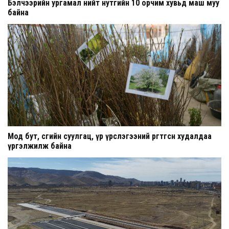
Бэлчээрийн ургамал нийт нутгийн 10 орчим хувьд маш муу
байна
Мод бут, сөөгийн суулгац, үр үрслэгээний өргөтгөсөн худалдаа
үргэлжилж байна