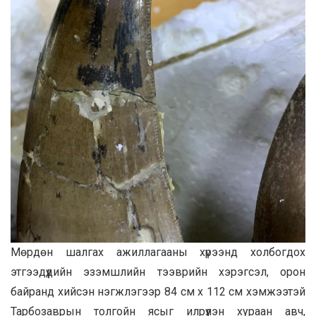
Мөрдөн шалгах
ажиллагааны хүрээнд холбогдох
этгээдүүдийн эзэмшлийн тээврийн хэрэгсэл, орон
байранд хийсэн нэгжлэгээр 84 см х 112 см хэмжээтэй
Тарбозаврын толгойн ясыг илрүүлэн хураан авч,