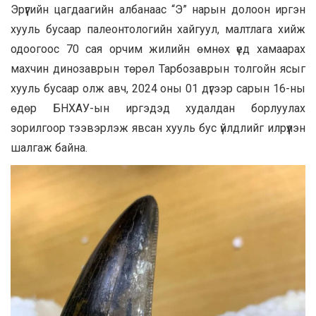
Эрүүгийн цагдаагийн албанаас “Э” нарын долоон иргэн
хууль бусаар палеонтологийн хайгуул, малтлага хийж
одоогоос 70 сая орчим жилийн өмнөх үед хамаарах
махчин динозаврын төрөл Тарбозаврын толгойн ясыг
хууль бусаар олж авч, 2024 оны 01 дүгээр сарын 16-ны
өдөр БНХАУ-ын иргэдэд худалдан борлуулах
зорилгоор тээвэрлэж явсан хууль бус үйлдлийг илрүүлэн
шалгаж байна.