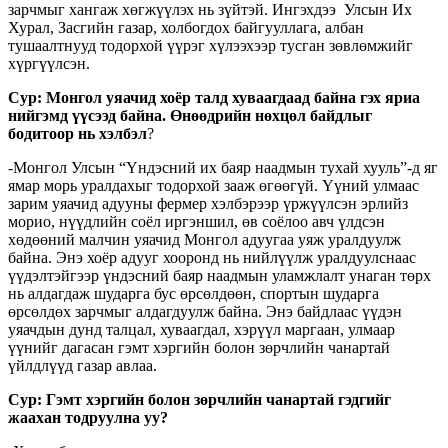
зарчмыг хангаж хөгжүүлэх нь зүйтэй. Ингэхдээ Улсын Их
Хурал, Засгийн газар, холбогдох байгууллага, албан
тушаалтнууд тодорхой үүрэг хүлээхээр тусган зөвлөмжийг
хүргүүлсэн.
Сур: Монгол уяачид хоёр талд хуваагдаад байна гэх яриа
нийгэмд үүсээд байна. Өнөөдрийн нөхцөл байдлыг
бодитоор нь хэлбэл
?
-Монгол Улсын “Үндэсний их баяр наадмын тухай хууль”-д яг
ямар морь уралдахыг тодорхой зааж өгөөгүй. Үүний улмаас
зарим уяачид адууны фермер хэлбэрээр үржүүлсэн эрлийз
морио, нүүдлийн соёл иргэншил, өв соёлоо авч үлдсэн
хөдөөний малчин уяачид Монгол адуугаа уяж уралдуулж
байна. Энэ хоёр адууг хооронд нь нийлүүлж уралдуулснаас
үүдэлтэйгээр үндэсний баяр наадмын уламжлалт унаган төрх
нь алдагдаж шударга бус өрсөлдөөн, спортын шударга
өрсөлдөх зарчмыг алдагдуулж байна. Энэ байдлаас үүдэн
уяачдын дунд талцал, хуваагдал, хэрүүл маргаан, улмаар
үүнийг дагасан гэмт хэргийн болон зөрчлийн чанартай
үйлдлүүд газар авлаа.
Сур: Гэмт хэргийн болон зөрчлийн чанартай гэдгийг
жаахан тодруулна уу?