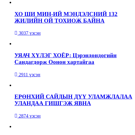
ХО ШИ МИН-ИЙ МЭНДЭЛСНИЙ 132
ЖИЛИЙН ОЙ ТОХИОЖ БАЙНА
3037 үзсэн
УЯАЧ ХҮЛЭГ ХОЁР: Цэрэндондогийн
Сандагдорж Оонон хартайгаа
2911 үзсэн
ЕРӨНХИЙ САЙДЫН ДҮҮ УЛАМЖЛАЛАА
УЛАНДАА ГИШГЭЖ ЯВНА
2874 үзсэн