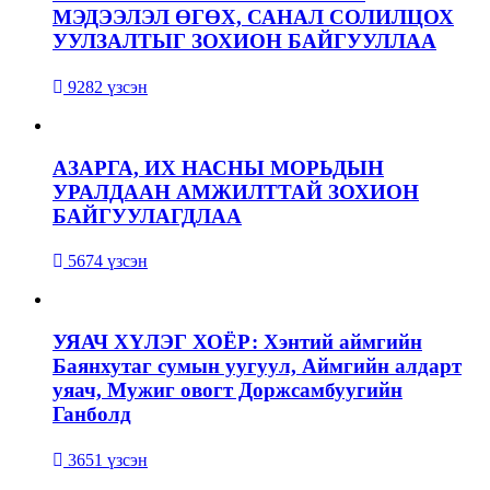
МЭДЭЭЛЭЛ ӨГӨХ, САНАЛ СОЛИЛЦОХ
УУЛЗАЛТЫГ ЗОХИОН БАЙГУУЛЛАА
9282 үзсэн
АЗАРГА, ИХ НАСНЫ МОРЬДЫН
УРАЛДААН АМЖИЛТТАЙ ЗОХИОН
БАЙГУУЛАГДЛАА
5674 үзсэн
УЯАЧ ХҮЛЭГ ХОЁР: Хэнтий аймгийн
Баянхутаг сумын уугуул, Аймгийн алдарт
уяач, Мужиг овогт Доржсамбуугийн
Ганболд
3651 үзсэн