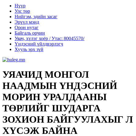
Нүүр
Улс төр
Нийгэм, эдийн засаг
Эрүүл мэнд
Орон нутаг
Байгаль орчин
Уяач, хүлэг хоёр / Утас: 80045570/
Үндэсний үйлдвэрлэгч
Хууль эрх зүй
УЯАЧИД МОНГОЛ
НААДМЫН ҮНДЭСНИЙ
МОРИН УРАЛДААНЫ
ТӨРЛИЙГ ШУДАРГА
ЗОХИОН БАЙГУУЛАХЫГ Л
ХҮСЭЖ БАЙНА