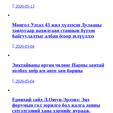
2026-05-13
Монгол Улсад 43 жил хүлээсэн Дулааны
тавдугаар цахилгаан станцын бүтээн
байгуулалтыг албан ёсоор эхлүүллээ
2026-05-04
Энхтайваны өргөн чөлөөг Нарны замтай
холбох хоёр км авто зам барина
2026-05-04
Ерөнхий сайд Л.Оюун-Эрдэнэ: Энэ
форумын гол зорилго бол жалга довны
сэтгэлгээний хана хэрмийг нурааж,