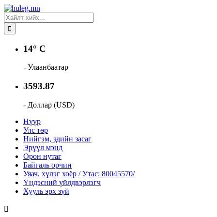
14° C
- Улаанбаатар
3593.87
- Доллар (USD)
Нүүр
Улс төр
Нийгэм, эдийн засаг
Эрүүл мэнд
Орон нутаг
Байгаль орчин
Уяач, хүлэг хоёр / Утас: 80045570/
Үндэсний үйлдвэрлэгч
Хууль эрх зүй