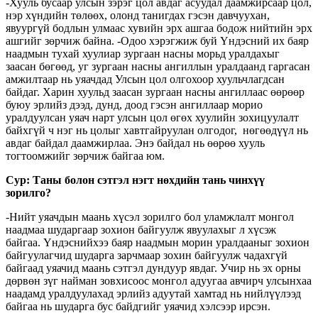
-Хууль бусаар улсын зэрэг цол авдаг асуудал даамжирсаар цол,
нэр хүндийн төлөөх, олонд танигдах гэсэн давчуухан,
явуургүй бодлын улмаас хувийн эрх ашгаа бодож нийтийн эрх
ашгийг зөрчиж байна. -Одоо хэрэгжиж буй Үндэсний их баяр
наадмын тухай хуулиар зургаан насны морьд уралдахыг
заасан бөгөөд, уг зургаан насны ангиллын уралдаанд гаргасан
амжилтаар нь уяачдад Улсын цол олгохоор хуульчлагдсан
байдаг. Харин хуульд заасан зургаан насны ангиллаас өөрөөр
буюу эрлийз дээд, дунд, доод гэсэн ангиллаар морио
уралдуулсан уяач нарт улсын цол өгөх хуулийн зохицуулалт
байхгүй ч нэг нь цолыг хавтгайруулан олгодог, нөгөөдүүл нь
авдаг байдал даамжирлаа. Энэ байдал нь өөрөө хууль
тогтоомжийг зөрчиж байгаа юм.
Сур: Таны болон сэтгэл нэгт нөхдийн тань чинхүү
зорилго?
-Нийт уяачдын маань хүсэл зорилго бол уламжлалт монгол
наадмаа шударгаар зохион байгуулж явуулахыг л хүсэж
байгаа. Үндэснийхээ баяр наадмын морин уралдааныг зохион
байгуулагчид шударга зарчмаар зохин байгуулж чадахгүй
байгаад уяачид маань сэтгэл дундуур явдаг. Учир нь эх орны
дөрвөн зүг найман зовхисоос монгол адуугаа авчирч улсынхаа
наадамд уралдуулахад эрлийз адуутай хамтад нь нийлүүлээд
байгаа нь шударга бус байдгийг уяачид хэлсээр ирсэн.