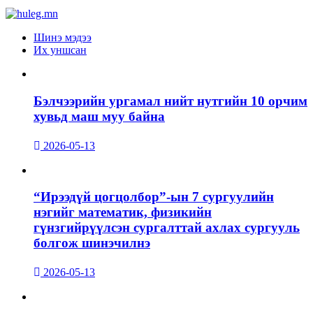
Шинэ мэдээ
Их уншсан
Бэлчээрийн ургамал нийт нутгийн 10 орчим
хувьд маш муу байна
2026-05-13
“Ирээдүй цогцолбор”-ын 7 сургуулийн
нэгийг математик, физикийн
гүнзгийрүүлсэн сургалттай ахлах сургууль
болгож шинэчилнэ
2026-05-13