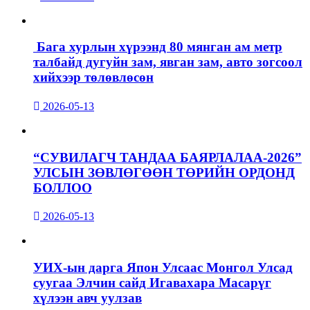
Бага хурлын хүрээнд 80 мянган ам метр
талбайд дугуйн зам, явган зам, авто зогсоол
хийхээр төлөвлөсөн
2026-05-13
“СУВИЛАГЧ ТАНДАА БАЯРЛАЛАА-2026”
УЛСЫН ЗӨВЛӨГӨӨН ТӨРИЙН ОРДОНД
БОЛЛОО
2026-05-13
УИХ-ын дарга Япон Улсаас Монгол Улсад
суугаа Элчин сайд Игавахара Масарүг
хүлээн авч уулзав