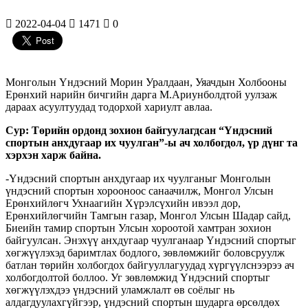
2022-04-04
1471
0
Монголын Үндэсний Морин Уралдаан, Уяачдын Холбооны
Ерөнхий нарийн бичгийн дарга М.Ариунболдтой уулзаж
дараах асуултуудад тодорхой хариулт авлаа.
Сур: Төрийн ордонд зохион байгуулагдсан “Үндэсний
спортын анхдугаар их чуулган”-ы ач холбогдол, үр дүнг та
хэрхэн харж байна.
-Үндэсний спортын анхдугаар их чуулганыг Монголын
үндэсний спортын хорооноос санаачилж, Монгол Улсын
Ерөнхийлөгч Ухнаагийн Хүрэлсүхийн ивээл дор,
Ерөнхийлөгчийн Тамгын газар, Монгол Улсын Шадар сайд,
Биеийн тамир спортын Улсын хороотой хамтран зохион
байгуулсан. Энэхүү анхдугаар чуулганаар Үндэсний спортыг
хөгжүүлэхэд баримтлах бодлого, зөвлөмжийг боловсруулж
батлан төрийн холбогдох байгууллагуудад хүргүүлснээрээ ач
холбогдолтой боллоо. Уг зөвлөмжид Үндэсний спортыг
хөгжүүлэхдээ үндэсний уламжлалт өв соёлыг нь
алдагдуулахгүйгээр, үндэсний спортын шударга өрсөлдөх