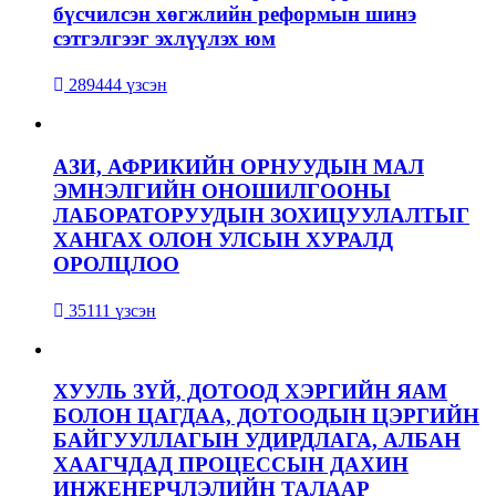
бүсчилсэн хөгжлийн реформын шинэ
сэтгэлгээг эхлүүлэх юм
289444 үзсэн
АЗИ, АФРИКИЙН ОРНУУДЫН МАЛ
ЭМНЭЛГИЙН ОНОШИЛГООНЫ
ЛАБОРАТОРУУДЫН ЗОХИЦУУЛАЛТЫГ
ХАНГАХ ОЛОН УЛСЫН ХУРАЛД
ОРОЛЦЛОО
35111 үзсэн
ХУУЛЬ ЗҮЙ, ДОТООД ХЭРГИЙН ЯАМ
БОЛОН ЦАГДАА, ДОТООДЫН ЦЭРГИЙН
БАЙГУУЛЛАГЫН УДИРДЛАГА, АЛБАН
ХААГЧДАД ПРОЦЕССЫН ДАХИН
ИНЖЕНЕРЧЛЭЛИЙН ТАЛААР