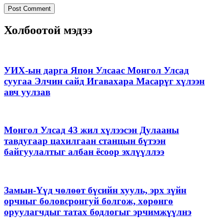
Холбоотой мэдээ
УИХ-ын дарга Япон Улсаас Монгол Улсад
суугаа Элчин сайд Игавахара Масарүг хүлээн
авч уулзав
Монгол Улсад 43 жил хүлээсэн Дулааны
тавдугаар цахилгаан станцын бүтээн
байгуулалтыг албан ёсоор эхлүүллээ
Замын-Үүд чөлөөт бүсийн хууль, эрх зүйн
орчныг боловсронгуй болгож, хөрөнгө
оруулагчдыг татах бодлогыг эрчимжүүлнэ