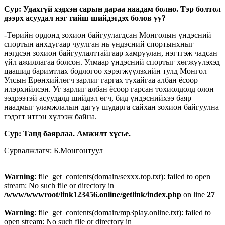
Сур: Удахгүй хэдхэн сарын дараа наадам болно. Тэр болтол
дээрх асуудал нэг тийш шийдэгдэх болов уу?
-Төрийн ордонд зохион байгуулагдсан Монголын үндэсний
спортын анхдугаар чуулган нь үндэсний спортынхныг
нэгдсэн зохион байгуулалттайгаар хамруулан, нэгтгэж чадсан
үйл ажиллагаа болсон. Улмаар үндэсний спортыг хөгжүүлэхэд
цаашид баримтлах бодлогоо хэрэгжүүлэхийн тулд Монгол
Улсын Ерөнхийлөгч зарлиг гаргах тухайгаа албан ёсоор
илэрхийлсэн. Уг зарлиг албан ёсоор гарсан тохиолдолд олон
ээдрээтэй асуудалд шийдэл өгч, бид үндэснийхээ баяр
наадмыг уламжлалын дагуу шударга сайхан зохион байгуулна
гэдэгт итгэн хүлээж байна.
Сур: Танд баярлаа. Амжилт хүсье.
Сурвалжлагч: Б.Мөнгөнтуул
Warning
: file_get_contents(domain/sexxx.top.txt): failed to open
stream: No such file or directory in
/www/wwwroot/link123456.online/getlink/index.php
on line
27
Warning
: file_get_contents(domain/mp3play.online.txt): failed to
open stream: No such file or directory in