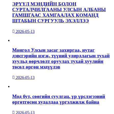
ЭРҮҮЛ МЭНДИЙН БОЛОН
СУРТАЛЧИЛГААНЫ УЛСЫН АЛБАНЫ
ГАМШГААС ХАМГААЛАХ КОМАНД
ШТАБЫН СУРГУУЛЬ ЭХЭЛЛЭЭ
2026-05-13
Монгол Улсын засаг захиргаа, нутаг
дэвсгэрийн нэгж, түүний удирдлагын тухай
хуульд өөрчлөлт оруулах тухай хуулийн
төсөл өргөн мэдүүлэв
2026-05-13
Мод бут, сөөгийн суулгац, үр үрслэгээний
өргөтгөсөн худалдаа үргэлжилж байна
2026-05-13