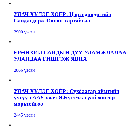
УЯАЧ ХҮЛЭГ ХОЁР: Цэрэндондогийн
Сандагдорж Оонон хартайгаа
2900 үзсэн
ЕРӨНХИЙ САЙДЫН ДҮҮ УЛАМЖЛАЛАА
УЛАНДАА ГИШГЭЖ ЯВНА
2866 үзсэн
УЯАЧ ХҮЛЭГ ХОЁР: Сүхбаатар аймгийн
уугуул ААУ уяач Я.Бүтэмж гуай хонгор
морьтойгоо
2445 үзсэн