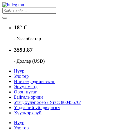
18° C
- Улаанбаатар
3593.87
- Доллар (USD)
Нүүр
Улс төр
Нийгэм, эдийн засаг
Эрүүл мэнд
Орон нутаг
Байгаль орчин
Уяач, хүлэг хоёр / Утас: 80045570/
Үндэсний үйлдвэрлэгч
Хууль эрх зүй
Нүүр
Улс төр