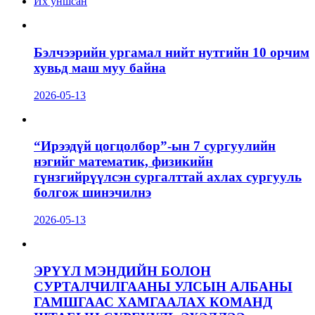
Их уншсан
Бэлчээрийн ургамал нийт нутгийн 10 орчим
хувьд маш муу байна
2026-05-13
“Ирээдүй цогцолбор”-ын 7 сургуулийн
нэгийг математик, физикийн
гүнзгийрүүлсэн сургалттай ахлах сургууль
болгож шинэчилнэ
2026-05-13
ЭРҮҮЛ МЭНДИЙН БОЛОН
СУРТАЛЧИЛГААНЫ УЛСЫН АЛБАНЫ
ГАМШГААС ХАМГААЛАХ КОМАНД