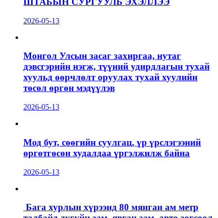
ШТАБЫН СУРГУУЛЬ ЭХЭЛЛЭЭ
2026-05-13
Монгол Улсын засаг захиргаа, нутаг
дэвсгэрийн нэгж, түүний удирдлагын тухай
хуульд өөрчлөлт оруулах тухай хуулийн
төсөл өргөн мэдүүлэв
2026-05-13
Мод бут, сөөгийн суулгац, үр үрслэгээний
өргөтгөсөн худалдаа үргэлжилж байна
2026-05-13
Бага хурлын хүрээнд 80 мянган ам метр
талбайд дугуйн зам, явган зам, авто зогсоол