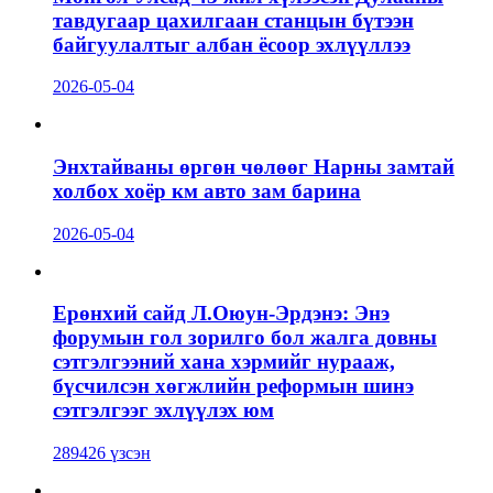
тавдугаар цахилгаан станцын бүтээн
байгуулалтыг албан ёсоор эхлүүллээ
2026-05-04
Энхтайваны өргөн чөлөөг Нарны замтай
холбох хоёр км авто зам барина
2026-05-04
Ерөнхий сайд Л.Оюун-Эрдэнэ: Энэ
форумын гол зорилго бол жалга довны
сэтгэлгээний хана хэрмийг нурааж,
бүсчилсэн хөгжлийн реформын шинэ
сэтгэлгээг эхлүүлэх юм
289426 үзсэн