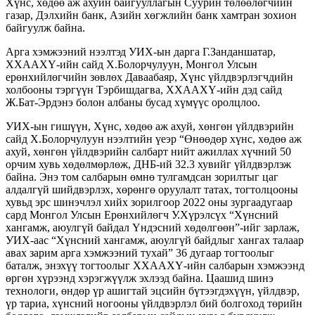
Хүнс, хөдөө аж ахуйн байгууллагын Суурин төлөөлөгчийн
газар, Дэлхийн банк, Азийн хөгжлийн банк хамтран зохион
байгуулж байна.
Арга хэмжээний нээлтэд УИХ-ын дарга Г.Занданшатар,
ХХААХҮ-ийн сайд Х.Болорчулуун, Монгол Улсын
ерөнхийлөгчийн зөвлөх Даваабаяр, Хүнс үйлдвэрлэгчдийн
холбооны тэргүүн Тэрбишдагва, ХХААХҮ-ийн дэд сайд
Ж.Бат-Эрдэнэ болон албаны бусад хүмүүс оролцлоо.
УИХ-ын гишүүн, Хүнс, хөдөө аж ахуй, хөнгөн үйлдвэрийн
сайд Х.Болорчулуун нээлтийн үеэр “Өнөөдөр хүнс, хөдөө аж
ахуй, хөнгөн үйлдвэрийн салбарт нийт ажиллах хүчний 50
орчим хувь хөдөлмөрлөж, ДНБ-ий 32.3 хувийг үйлдвэрлэж
байна. Энэ том салбарын өмнө тулгамдсан зорилтыг цаг
алдалгүй шийдвэрлэх, хөрөнгө оруулалт татах, тогтолцооны
хувьд эрс шинэчлэл хийх зорилгоор 2022 оны зургаадугаар
сард Монгол Улсын Ерөнхийлөгч У.Хүрэлсүх “Хүнсний
хангамж, аюулгүй байдал Үндэсний хөдөлгөөн”-ийг зарлаж,
УИХ-аас “Хүнсний хангамж, аюулгүй байдлыг хангах талаар
авах зарим арга хэмжээний тухай” 36 дугаар тогтоолыг
баталж, энэхүү тогтоолыг ХХААХҮ-ийн салбарын хэмжээнд
өргөн хүрээнд хэрэгжүүлж эхлээд байна. Цаашид шинэ
технологи, өндөр үр ашигтай эцсийн бүтээгдэхүүн, үйлдвэр,
үр тариа, хүнсний ногооны үйлдвэрлэл бий болгоход төрийн