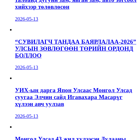
хийхээр төлөвлөсөн
2026-05-13
“СУВИЛАГЧ ТАНДАА БАЯРЛАЛАА-2026”
УЛСЫН ЗӨВЛӨГӨӨН ТӨРИЙН ОРДОНД
БОЛЛОО
2026-05-13
УИХ-ын дарга Япон Улсаас Монгол Улсад
суугаа Элчин сайд Игавахара Масарүг
хүлээн авч уулзав
2026-05-13
Монгол Улсад 43 жил хүлээсэн Дулааны