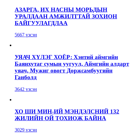
АЗАРГА, ИХ НАСНЫ МОРЬДЫН
УРАЛДААН АМЖИЛТТАЙ ЗОХИОН
БАЙГУУЛАГДЛАА
5667 үзсэн
УЯАЧ ХҮЛЭГ ХОЁР: Хэнтий аймгийн
Баянхутаг сумын уугуул, Аймгийн алдарт
уяач, Мужиг овогт Доржсамбуугийн
Ганболд
3642 үзсэн
ХО ШИ МИН-ИЙ МЭНДЭЛСНИЙ 132
ЖИЛИЙН ОЙ ТОХИОЖ БАЙНА
3029 үзсэн