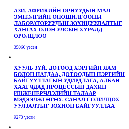
АЗИ, АФРИКИЙН ОРНУУДЫН МАЛ
ЭМНЭЛГИЙН ОНОШИЛГООНЫ
ЛАБОРАТОРУУДЫН ЗОХИЦУУЛАЛТЫГ
ХАНГАХ ОЛОН УЛСЫН ХУРАЛД
ОРОЛЦЛОО
35066 үзсэн
ХУУЛЬ ЗҮЙ, ДОТООД ХЭРГИЙН ЯАМ
БОЛОН ЦАГДАА, ДОТООДЫН ЦЭРГИЙН
БАЙГУУЛЛАГЫН УДИРДЛАГА, АЛБАН
ХААГЧДАД ПРОЦЕССЫН ДАХИН
ИНЖЕНЕРЧЛЭЛИЙН ТАЛААР
МЭДЭЭЛЭЛ ӨГӨХ, САНАЛ СОЛИЛЦОХ
УУЛЗАЛТЫГ ЗОХИОН БАЙГУУЛЛАА
9273 үзсэн