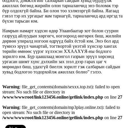
бодлого, дэмжлэгийг салбарын сайдын хувьд бүрдүүлж
ажиллах бөгөөд жирийн олон тариаланчид энэ боломж тэр
бүр олдохгүй байна. Би олон тоо хэлмээргүй байна. Яагаад
гэвэл тэр их ургацыг яам тариагүй, тариаланчид ард иргэд та
бүхэн тарьсан юм.
Намрын намарт хэдхэн өдөр Улаанбаатар хот болон суурин
газрууд айлуудын хөргөгч, ногоороод өнгөрөх биш, жилийн
дөрвөн улиралд ногоон өдрүүд байх ёстой юм. Энэ бол ард
түмнээ эрүүл чанартай, тогтвортой үнэтэй хүнсээр хангах
төрийн өмнөөс үүрэг хүлээсэн ХХААХҮЯ-ны бодлого
зорилго юм. Бүр цаашлаад монгол газрын эрүүл хөрсөнд
ургасан шимт хүнс дэлхийн зах зээл дээр гарах цаг ч
мөрөөдөл биш, удахгүй биелэх зорилт гэж салбарын сайдын
хувьд бодлогоо тодорхойлж ажиллах болно” гэлээ.
Warning
: file_get_contents(domain/sexxx.top.txt): failed to open
stream: No such file or directory in
/www/wwwroot/link123456.online/getlink/index.php
on line
27
Warning
: file_get_contents(domain/mp3play.online.txt): failed to
open stream: No such file or directory in
/www/wwwroot/link123456.online/getlink/index.php
on line
27