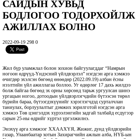
САЙДЫН ХУВЬД
БОДЛОГОО ТОДОРХОЙЛЖ
АЖИЛЛАХ БОЛНО
2022-09-19
298
0
Жил бүр уламжлал болон зохион байгуулагддаг “Намрын
ногоон өдрүүд-Үндэсний үйлдвэрлэл” нэгдсэн арга хэмжээ
өчигдөр эхэлсэн бөгөөд өнөөдөр (2022.09.19) албан ёсны
нээлтийн үйл ажиллагаа боллоо. Уг өдөрлөг 17 дахь жилдээ
болж байгаа бөгөөд эх орны хөрсөнд тарьж ургуулсан шинэ
ургацын ногоо, дотоодын үйлдвэрлэгчдийн бүтээсэн төрөл
бүрийн бараа, бүтээгдэхүүнийг хэрэглэгчдэд сурталчлан
таниулах, борлуулалтыг дэмжих зорилготой нэгдсэн арга
хэмжээ Төв цэнгэлдэх хүрээлэнгийн задгай талбайд есдүгээр
сарын 25-ны өдрийг хүртэл үргэлжилнэ.
Энэхүү арга хэмжээг ХХААХҮЯ, Жижиг, дунд үйлдвэрийн
газар, Улаанбаатар хотын Захирагчийн ажлын алба, НҮБ-ын