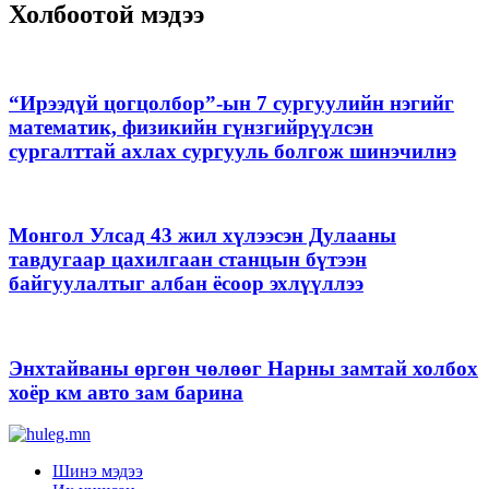
Холбоотой мэдээ
“Ирээдүй цогцолбор”-ын 7 сургуулийн нэгийг
математик, физикийн гүнзгийрүүлсэн
сургалттай ахлах сургууль болгож шинэчилнэ
Монгол Улсад 43 жил хүлээсэн Дулааны
тавдугаар цахилгаан станцын бүтээн
байгуулалтыг албан ёсоор эхлүүллээ
Энхтайваны өргөн чөлөөг Нарны замтай холбох
хоёр км авто зам барина
Шинэ мэдээ