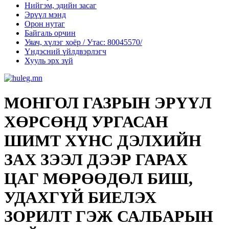
Нийгэм, эдийн засаг
Эрүүл мэнд
Орон нутаг
Байгаль орчин
Уяач, хүлэг хоёр / Утас: 80045570/
Үндэсний үйлдвэрлэгч
Хууль эрх зүй
МОНГОЛ ГАЗРЫН ЭРҮҮЛ
ХӨРСӨНД УРГАСАН
ШИМТ ХҮНС ДЭЛХИЙН
ЗАХ ЗЭЭЛ ДЭЭР ГАРАХ
ЦАГ МӨРӨӨДӨЛ БИШ,
УДАХГҮЙ БИЕЛЭХ
ЗОРИЛТ ГЭЖ САЛБАРЫН