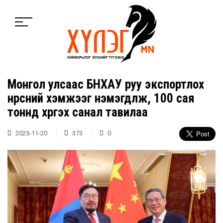
Монгол улсаас БНХАУ руу экспортлох
нүүрсний хэмжээг нэмэгдүүлж, 100 сая
тоннд хүргэх санал тавилаа
2025-11-20
373
0