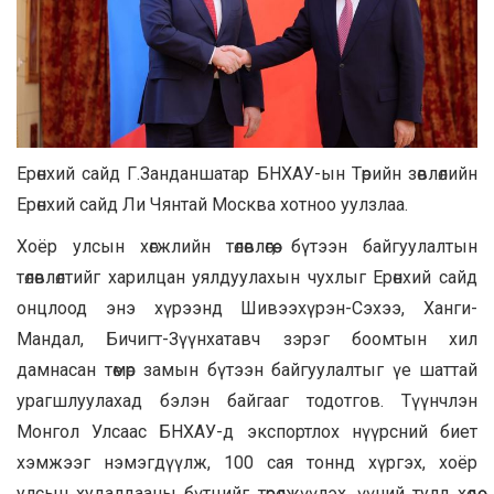
Ерөнхий сайд Г.Занданшатар БНХАУ-ын Төрийн зөвлөлийн
Ерөнхий сайд Ли Чянтай Москва хотноо уулзлаа.
Хоёр улсын хөгжлийн төлөвлөгөө, бүтээн байгуулалтын
төлөвлөлтийг харилцан уялдуулахын чухлыг Ерөнхий сайд
онцлоод энэ хүрээнд Шивээхүрэн-Сэхээ, Ханги-
Мандал, Бичигт-Зүүнхатавч зэрэг боомтын хил
дамнасан төмөр замын бүтээн байгуулалтыг үе шаттай
урагшлуулахад бэлэн байгааг тодотгов. Түүнчлэн
Монгол Улсаас БНХАУ-д экспортлох нүүрсний биет
хэмжээг нэмэгдүүлж, 100 сая тоннд хүргэх, хоёр
улсын худалдааны бүтцийг төрөлжүүлэх, үүний тулд хөдөө