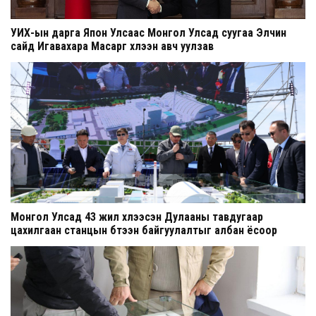
УИХ-ын дарга Япон Улсаас Монгол Улсад суугаа Элчин
сайд Игавахара Масарүг хүлээн авч уулзав
Монгол Улсад 43 жил хүлээсэн Дулааны тавдугаар
цахилгаан станцын бүтээн байгуулалтыг албан ёсоор
эхлүүллээ