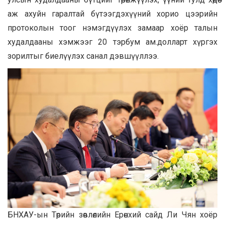
аж ахуйн гаралтай бүтээгдэхүүний хорио цээрийн
протоколын тоог нэмэгдүүлэх замаар хоёр талын
худалдааны хэмжээг 20 тэрбум ам.долларт хүргэх
зорилтыг биелүүлэх санал дэвшүүллээ.
​БНХАУ-ын Төрийн зөвлөлийн Ерөнхий сайд Ли Чян хоёр