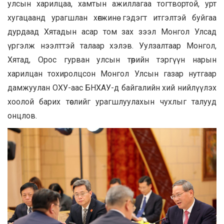
улсын харилцаа, хамтын ажиллагаа тогтвортой, урт
хугацаанд урагшлан хөгжинө гэдэгт итгэлтэй буйгаа
дурдаад Хятадын асар том зах зээл Монгол Улсад
үргэлж нээлттэй талаар хэлэв. Уулзалтаар Монгол,
Хятад, Орос гурван улсын төрийн тэргүүн нарын
харилцан тохиролцсон Монгол Улсын газар нутгаар
дамжуулан ОХУ-аас БНХАУ-д байгалийн хий нийлүүлэх
хоолой барих төслийг урагшлуулахын чухлыг талууд
онцлов.