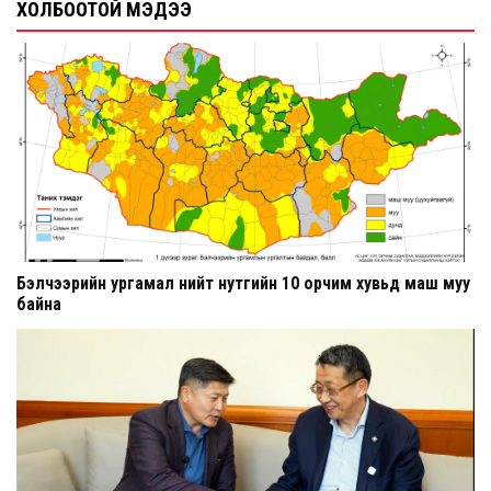
ХОЛБООТОЙ МЭДЭЭ
Бэлчээрийн ургамал нийт нутгийн 10 орчим хувьд маш муу
байна