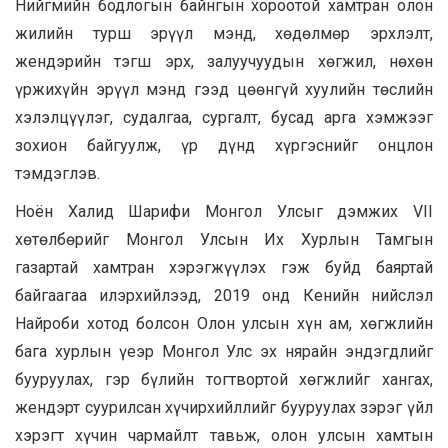
Нийгмийн бодлогын байнгын хороотой хамтран олон
жилийн турш эрүүл мэнд, хөдөлмөр эрхлэлт,
жендэрийн тэгш эрх, залуучуудын хөгжил, нөхөн
үржихүйн эрүүл мэнд гээд цөөнгүй хуулийн төслийн
хэлэлцүүлэг, судалгаа, сургалт, бусад арга хэмжээг
зохион байгуулж, үр дүнд хүргэснийг онцлон
тэмдэглэв.
Ноён Халид Шарифи Монгол Улсыг дэмжих VII
хөтөлбөрийг Монгол Улсын Их Хурлын Тамгын
газартай хамтран хэрэгжүүлэх гэж буйд баяртай
байгаагаа илэрхийлээд, 2019 онд Кенийн нийслэл
Найроби хотод болсон Олон улсын хүн ам, хөгжлийн
бага хурлын үеэр Монгол Улс эх нярайн эндэгдлийг
бууруулах, гэр бүлийн тогтвортой хөгжлийг хангах,
жендэрт суурилсан хүчирхийллийг бууруулах зэрэг үйл
хэрэгт хүчин чармайлт тавьж, олон улсын хамтын