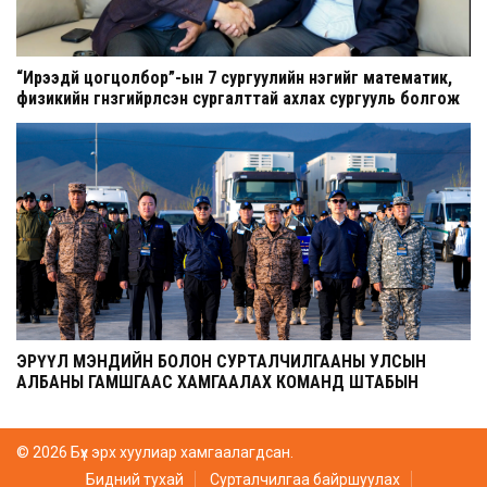
“Ирээдүй цогцолбор”-ын 7 сургуулийн нэгийг математик,
физикийн гүнзгийрүүлсэн сургалттай ахлах сургууль болгож
шинэчилнэ
ЭРҮҮЛ МЭНДИЙН БОЛОН СУРТАЛЧИЛГААНЫ УЛСЫН
АЛБАНЫ ГАМШГААС ХАМГААЛАХ КОМАНД ШТАБЫН
СУРГУУЛЬ ЭХЭЛЛЭЭ
© 2026 Бүх эрх хуулиар хамгаалагдсан.
Бидний тухай
Сурталчилгаа байршуулах