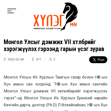
Монгол Улсыг дэмжих VII хөтөлбөрийг
хэрэгжүүлэх гэрээнд гарын үсэг зурав
2023-02-08
471
2
Монгол Улсын Их Хурлын Тамгын газар болон НҮБ-ын
Хүн амын сан хооронд “НҮБ-ын Хүн амын сангийн
Монгол Улсыг дэмжих VII хөтөлбөрийг хэрэгжүүлэх
гэрээ”-нд Монгол Улсын Их Хурлын Ерөнхий нарийн
бичгийн дарга, доктор (Ph.D) Л.Өлзийсайхан, НҮБ-ын Хүн