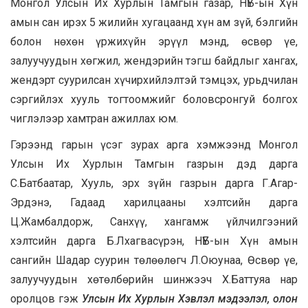
Монгол Улсын Их Хурлын Тамгын газар, НҮБ-ын Хүн
амын сан ирэх 5 жилийн хугацаанд хүн ам зүй, бэлгийн
болон нөхөн үржихүйн эрүүл мэнд, өсвөр үе,
залуучуудын хөгжил, жендэрийн тэгш байдлыг хангах,
жендэрт суурилсан хүчирхийлэлтэй тэмцэх, урьдчилан
сэргийлэх хууль тогтоомжийг боловсронгуй болгох
чиглэлээр хамтран ажиллах юм.
Гэрээнд гарын үсэг зурах арга хэмжээнд Монгол
Улсын Их Хурлын Тамгын газрын дэд дарга
С.Батбаатар, Хууль, эрх зүйн газрын дарга Г.Агар-
Эрдэнэ, Гадаад харилцааны хэлтсийн дарга
Ц.Жамбалдорж, Санхүү, хангамж үйлчилгээний
хэлтсийн дарга Б.Лхагвасүрэн, НҮБ-ын Хүн амын
сангийн Шадар суурин төлөөлөгч Л.Оюунаа, Өсвөр үе,
залуучуудын хөтөлбөрийн шинжээч Х.Баттуяа нар
оролцов гэж
Улсын Их Хурлын Хэвлэл мэдээлэл, олон