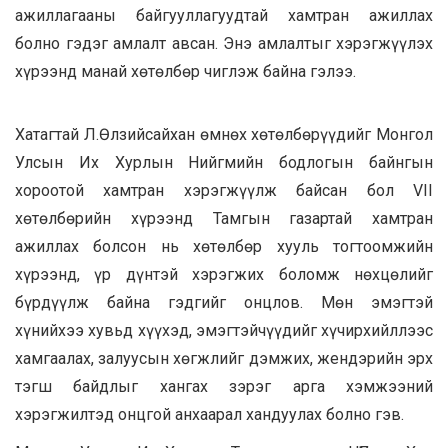
ажиллагааны байгууллагуудтай хамтран ажиллах
болно гэдэг амлалт авсан. Энэ амлалтыг хэрэгжүүлэх
хүрээнд манай хөтөлбөр чиглэж байна гэлээ.
Хатагтай Л.Өлзийсайхан өмнөх хөтөлбөрүүдийг Монгол
Улсын Их Хурлын Нийгмийн бодлогын байнгын
хороотой хамтран хэрэгжүүлж байсан бол VII
хөтөлбөрийн хүрээнд Тамгын газартай хамтран
ажиллах болсон нь хөтөлбөр хууль тогтоомжийн
хүрээнд, үр дүнтэй хэрэгжих боломж нөхцөлийг
бүрдүүлж байна гэдгийг онцлов. Мөн эмэгтэй
хүнийхээ хувьд хүүхэд, эмэгтэйчүүдийг хүчирхийллээс
хамгаалах, залуусын хөгжлийг дэмжих, жендэрийн эрх
тэгш байдлыг хангах зэрэг арга хэмжээний
хэрэгжилтэд онцгой анхаарал хандуулах болно гэв.