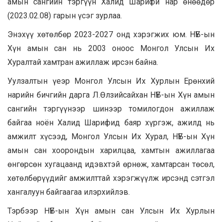
амын сангийн тэргүүн Халид Шарифи нар өнөөдөр
(2023.02.08) гарын үсэг зурлаа.
Энэхүү хөтөлбөр 2023-2027 онд хэрэгжих юм. НҮБ-ын
Хүн амын сан нь 2003 оноос Монгол Улсын Их
Хуралтай хамтран ажиллаж ирсэн байна.
Уулзалтын үеэр Монгол Улсын Их Хурлын Ерөнхий
нарийн бичгийн дарга Л.Өлзийсайхан НҮБ-ын Хүн амын
сангийн тэргүүнээр шинээр томилогдон ажиллаж
байгаа ноён Халид Шарифид баяр хүргэж, ажилд нь
амжилт хүсээд, Монгол Улсын Их Хурал, НҮБ-ын Хүн
амын сан хоорондын харилцаа, хамтын ажиллагаа
өнгөрсөн хугацаанд идэвхтэй өрнөж, хамтарсан төсөл,
хөтөлбөрүүдийг амжилттай хэрэгжүүлж ирсэнд сэтгэл
хангалуун байгаагаа илэрхийлэв.
Тэрбээр НҮБ-ын Хүн амын сан Улсын Их Хурлын