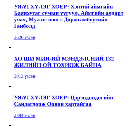
УЯАЧ ХҮЛЭГ ХОЁР: Хэнтий аймгийн
Баянхутаг сумын уугуул, Аймгийн алдарт
уяач, Мужиг овогт Доржсамбуугийн
Ганболд
3626 үзсэн
ХО ШИ МИН-ИЙ МЭНДЭЛСНИЙ 132
ЖИЛИЙН ОЙ ТОХИОЖ БАЙНА
3013 үзсэн
УЯАЧ ХҮЛЭГ ХОЁР: Цэрэндондогийн
Сандагдорж Оонон хартайгаа
2884 үзсэн