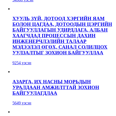
ХУУЛЬ ЗҮЙ, ДОТООД ХЭРГИЙН ЯАМ
БОЛОН ЦАГДАА, ДОТООДЫН ЦЭРГИЙН
БАЙГУУЛЛАГЫН УДИРДЛАГА, АЛБАН
ХААГЧДАД ПРОЦЕССЫН ДАХИН
ИНЖЕНЕРЧЛЭЛИЙН ТАЛААР
МЭДЭЭЛЭЛ ӨГӨХ, САНАЛ СОЛИЛЦОХ
УУЛЗАЛТЫГ ЗОХИОН БАЙГУУЛЛАА
9254 үзсэн
АЗАРГА, ИХ НАСНЫ МОРЬДЫН
УРАЛДААН АМЖИЛТТАЙ ЗОХИОН
БАЙГУУЛАГДЛАА
5649 үзсэн