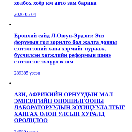
холбох хоёр км авто зам барина
2026-05-04
Ерөнхий сайд Л.Оюун-Эрдэнэ: Энэ
форумын гол зорилго бол жалга довны
сэтгэлгээний хана хэрмийг нурааж,
бүсчилсэн хөгжлийн реформын шинэ
сэтгэлгээг эхлүүлэх юм
289385 үзсэн
АЗИ, АФРИКИЙН ОРНУУДЫН МАЛ
ЭМНЭЛГИЙН ОНОШИЛГООНЫ
ЛАБОРАТОРУУДЫН ЗОХИЦУУЛАЛТЫГ
ХАНГАХ ОЛОН УЛСЫН ХУРАЛД
ОРОЛЦЛОО
34980 үзсэн