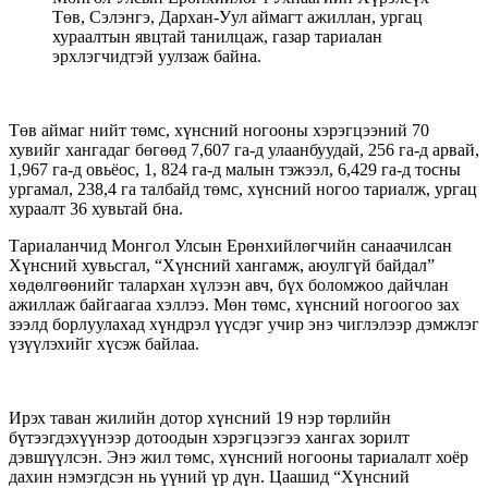
Төв, Сэлэнгэ, Дархан-Уул аймагт ажиллан, ургац
хураалтын явцтай танилцаж, газар тариалан
эрхлэгчидтэй уулзаж байна.
Төв аймаг нийт төмс, хүнсний ногооны хэрэгцээний 70
хувийг хангадаг бөгөөд 7,607 га-д улаанбуудай, 256 га-д арвай,
1,967 га-д овьёос, 1, 824 га-д малын тэжээл, 6,429 га-д тосны
ургамал, 238,4 га талбайд төмс, хүнсний ногоо тариалж, ургац
хураалт 36 хувьтай бна.
Тариаланчид Монгол Улсын Ерөнхийлөгчийн санаачилсан
Хүнсний хувьсгал, “Хүнсний хангамж, аюулгүй байдал”
хөдөлгөөнийг талархан хүлээн авч, бүх боломжоо дайчлан
ажиллаж байгаагаа хэллээ. Мөн төмс, хүнсний ногоогоо зах
зээлд борлуулахад хүндрэл үүсдэг учир энэ чиглэлээр дэмжлэг
үзүүлэхийг хүсэж байлаа.
Ирэх таван жилийн дотор хүнсний 19 нэр төрлийн
бүтээгдэхүүнээр дотоодын хэрэгцээгээ хангах зорилт
дэвшүүлсэн. Энэ жил төмс, хүнсний ногооны тариалалт хоёр
дахин нэмэгдсэн нь үүний үр дүн. Цаашид “Хүнсний