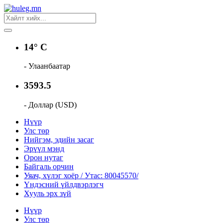
14° C
- Улаанбаатар
3593.5
- Доллар (USD)
Нүүр
Улс төр
Нийгэм, эдийн засаг
Эрүүл мэнд
Орон нутаг
Байгаль орчин
Уяач, хүлэг хоёр / Утас: 80045570/
Үндэсний үйлдвэрлэгч
Хууль эрх зүй
Нүүр
Улс төр