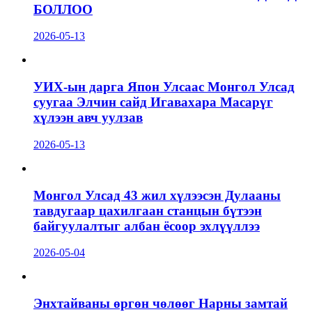
БОЛЛОО
2026-05-13
УИХ-ын дарга Япон Улсаас Монгол Улсад
суугаа Элчин сайд Игавахара Масарүг
хүлээн авч уулзав
2026-05-13
Монгол Улсад 43 жил хүлээсэн Дулааны
тавдугаар цахилгаан станцын бүтээн
байгуулалтыг албан ёсоор эхлүүллээ
2026-05-04
Энхтайваны өргөн чөлөөг Нарны замтай