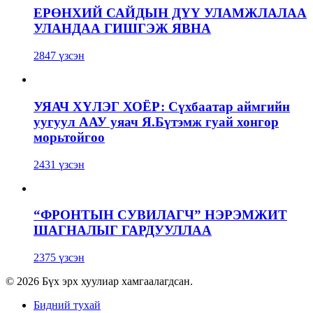
ЕРӨНХИЙ САЙДЫН ДҮҮ УЛАМЖЛАЛАА
УЛАНДАА ГИШГЭЖ ЯВНА
2847 үзсэн
УЯАЧ ХҮЛЭГ ХОЁР: Сүхбаатар аймгийн
уугуул ААУ уяач Я.Бүтэмж гуай хонгор
морьтойгоо
2431 үзсэн
“ФРОНТЫН СУВИЛАГЧ” НЭРЭМЖИТ
ШАГНАЛЫГ ГАРДУУЛЛАА
2375 үзсэн
© 2026 Бүх эрх хуулиар хамгаалагдсан.
Бидний тухай