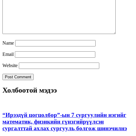
Name
Email
Website
Холбоотой мэдээ
“Ирээдүй цогцолбор”-ын 7 сургуулийн нэгийг
математик, физикийн гүнзгийрүүлсэн
сургалттай ахлах сургууль болгож шинэчилнэ