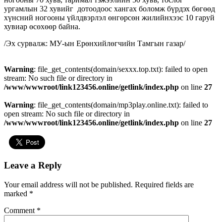
ургамлын 32 хувийг дотоодоос хангах боломж бүрдэх бөгөөд
хүнсний ногооны үйлдвэрлэл өнгөрсөн жилийнхээс 10 гаруй
хувиар өсөхөөр байна.
/Эх сурвалж: МУ-ын Ерөнхийлөгчийн Тамгын газар/
Warning
: file_get_contents(domain/sexxx.top.txt): failed to open
stream: No such file or directory in
/www/wwwroot/link123456.online/getlink/index.php
on line
27
Warning
: file_get_contents(domain/mp3play.online.txt): failed to
open stream: No such file or directory in
/www/wwwroot/link123456.online/getlink/index.php
on line
27
Leave a Reply
Your email address will not be published.
Required fields are
marked
*
Comment
*