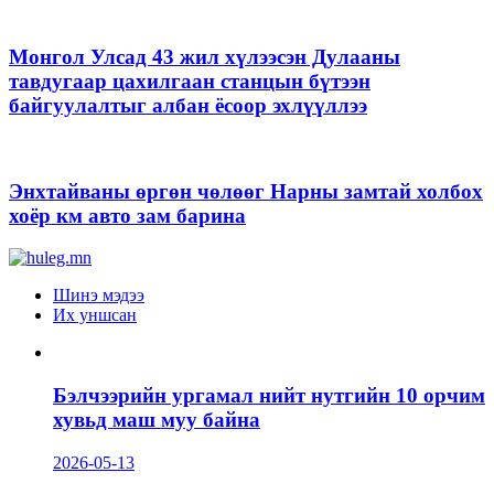
Монгол Улсад 43 жил хүлээсэн Дулааны
тавдугаар цахилгаан станцын бүтээн
байгуулалтыг албан ёсоор эхлүүллээ
Энхтайваны өргөн чөлөөг Нарны замтай холбох
хоёр км авто зам барина
Шинэ мэдээ
Их уншсан
Бэлчээрийн ургамал нийт нутгийн 10 орчим
хувьд маш муу байна
2026-05-13