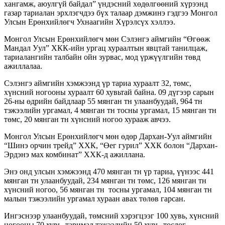
хангамж, аюулгүй байдал” үндэсний хөдөлгөөний хүрээнд
газар тариалан эрхлэгчдээ бүх талаар дэмжинэ гэдгээ Монгол
Улсын Ерөнхийлөгч Ухнаагийн Хүрэлсүх хэллээ.
Монгол Улсын Ерөнхийлөгч мөн Сэлэнгэ аймгийн “Өгөөж
Мандал Уул” ХКК-ийн ургац хураалтын явцтай танилцаж,
тариалангийн талбайн ойн зурвас, мод үржүүлгийн төвд
ажиллалаа.
Сэлэнгэ аймгийн хэмжээнд үр тариа хураалт 32, төмс,
хүнсний ногооны хураалт 60 хувьтай байна. 09 дүгээр сарын
26-ны өдрийн байдлаар 55 мянган тн улаанбуудай, 964 тн
тэжээлийн ургамал, 4 мянган тн тосны ургамал, 15 мянган тн
төмс, 20 мянган тн хүнсний ногоо хурааж авчээ.
Монгол Улсын Ерөнхийлөгч мөн өдөр Дархан-Уул аймгийн
“Шинэ орчин трейд” ХХК, “Өег гурил” ХХК болон “Дархан-
Эрдэнэ мах комбинат” ХХК-д ажиллана.
Энэ онд улсын хэмжээнд 470 мянган тн үр тариа, үүнээс 441
мянган тн улаанбуудай, 234 мянган тн төмс, 126 мянган тн
хүнсний ногоо, 56 мянган тн тосны ургамал, 104 мянган тн
малын тэжээлийн ургамал хураан авах төлөв гарсан.
Ингэснээр улаанбуудай, төмсний хэрэгцээг 100 хувь, хүнсний
ногооны 70 хувь, таримал тэжээлийн 50 хувь, тослог