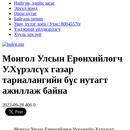
Нийгэм, эдийн засаг
Эрүүл мэнд
Орон нутаг
Байгаль орчин
Уяач, хүлэг хоёр / Утас: 80045570/
Үндэсний үйлдвэрлэгч
Хууль эрх зүй
Монгол Улсын Ерөнхийлөгч
У.Хүрэлсүх газар
тариалангийн бүс нутагт
ажиллаж байна
2022-09-28
406
0
Монгол Улсын Ерөнхийлөгч Ухнаагийн Хүрэлсүх