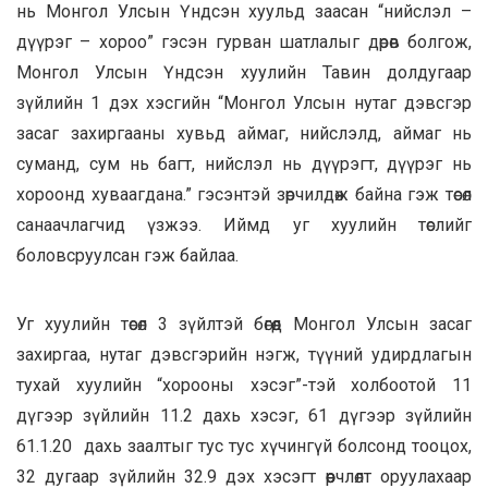
нь Монгол Улсын Үндсэн хуульд заасан “нийслэл –
дүүрэг – хороо” гэсэн гурван шатлалыг дөрөв болгож,
Монгол Улсын Үндсэн хуулийн Тавин долдугаар
зүйлийн 1 дэх хэсгийн “Монгол Улсын нутаг дэвсгэр
засаг захиргааны хувьд аймаг, нийслэлд, аймаг нь
суманд, сум нь багт, нийслэл нь дүүрэгт, дүүрэг нь
хороонд хуваагдана.” гэсэнтэй зөрчилдөж байна гэж төсөл
санаачлагчид үзжээ. Иймд уг хуулийн төслийг
боловсруулсан гэж байлаа.
Уг хуулийн төсөл 3 зүйлтэй бөгөөд Монгол Улсын засаг
захиргаа, нутаг дэвсгэрийн нэгж, түүний удирдлагын
тухай хуулийн “хорооны хэсэг”-тэй холбоотой 11
дүгээр зүйлийн 11.2 дахь хэсэг, 61 дүгээр зүйлийн
61.1.20 дахь заалтыг тус тус хүчингүй болсонд тооцох,
32 дугаар зүйлийн 32.9 дэх хэсэгт өөрчлөлт оруулахаар