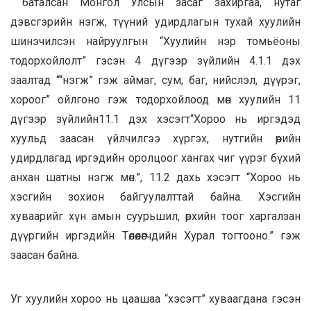
баталсан Монгол Улсын засаг захиргаа, нутаг
дэвсгэрийн нэгж, түүний удирдлагын тухай хуулийн
шинэчилсэн найруулгын “Хуулийн нэр томьёоны
тодорхойлолт” гэсэн 4 дүгээр зүйлийн 4.1.1 дэх
заалтад ““нэгж” гэж аймаг, сум, баг, нийслэл, дүүрэг,
хороог” ойлгоно гэж тодорхойлоод мөн хуулийн 11
дүгээр зүйлийн11.1 дэх хэсэгт“Хороо нь иргэдэд
хуульд заасан үйлчилгээ хүргэх, нутгийн өөрийн
удирдлагад иргэдийн оролцоог хангах чиг үүрэг бүхий
анхан шатны нэгж мөн.”, 11.2 дахь хэсэгт “Хороо нь
хэсгийн зохион байгуулалттай байна. Хэсгийн
хуваарийг хүн амын суурьшил, өрхийн тоог харгалзан
дүүргийн иргэдийн Төлөөлөгчдийн Хурал тогтооно.” гэж
заасан байна.
Уг хуулийн хороо нь цаашаа “хэсэгт” хуваагдана гэсэн