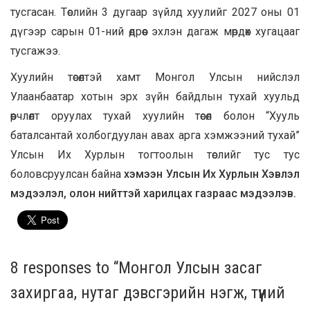
тусгасан. Төслийн 3 дугаар зүйлд хуулийг 2027 оны 01
дүгээр сарын 01-ний өдрөөс эхлэн дагаж мөрдөх хугацааг
тусгажээ.
Хуулийн төсөлтэй хамт Монгол Улсын нийслэл
Улаанбаатар хотын эрх зүйн байдлын тухай хуульд
өөрчлөлт оруулах тухай хуулийн төсөл болон “Хууль
баталсантай холбогдуулан авах арга хэмжээний тухай”
Улсын Их Хурлын тогтоолын төслийг тус тус
боловсруулсан байна
хэмээн Улсын Их Хурлын Хэвлэл
мэдээлэл, олон нийттэй харилцах газраас мэдээлэв.
8 responses to “Монгол Улсын засаг
захиргаа, нутаг дэвсгэрийн нэгж, түүний