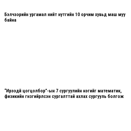
Бэлчээрийн ургамал нийт нутгийн 10 орчим хувьд маш муу
байна
“Ирээдүй цогцолбор”-ын 7 сургуулийн нэгийг математик,
физикийн гүнзгийрүүлсэн сургалттай ахлах сургууль болгож
шинэчилнэ