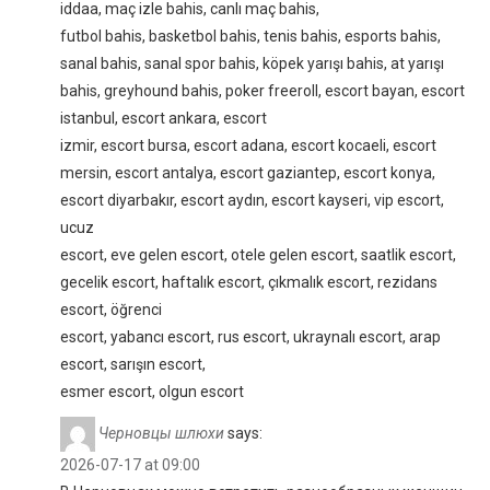
iddaa, maç izle bahis, canlı maç bahis,
futbol bahis, basketbol bahis, tenis bahis, esports bahis,
sanal bahis, sanal spor bahis, köpek yarışı bahis, at yarışı
bahis, greyhound bahis, poker freeroll, escort bayan, escort
istanbul, escort ankara, escort
izmir, escort bursa, escort adana, escort kocaeli, escort
mersin, escort antalya, escort gaziantep, escort konya,
escort diyarbakır, escort aydın, escort kayseri, vip escort,
ucuz
escort, eve gelen escort, otele gelen escort, saatlik escort,
gecelik escort, haftalık escort, çıkmalık escort, rezidans
escort, öğrenci
escort, yabancı escort, rus escort, ukraynalı escort, arap
escort, sarışın escort,
esmer escort, olgun escort
Черновцы шлюхи
says:
2026-07-17 at 09:00