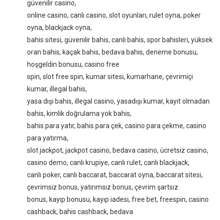
güvenilir casino,
online casino, canlı casino, slot oyunları, rulet oyna, poker
oyna, blackjack oyna,
bahis sitesi, güvenilir bahis, canlı bahis, spor bahisleri, yüksek
oran bahis, kaçak bahis, bedava bahis, deneme bonusu,
hoşgeldin bonusu, casino free
spin, slot free spin, kumar sitesi, kumarhane, çevrimiçi
kumar, illegal bahis,
yasa dışı bahis, illegal casino, yasadışı kumar, kayıt olmadan
bahis, kimlik doğrulama yok bahis,
bahis para yatır, bahis para çek, casino para çekme, casino
para yatırma,
slot jackpot, jackpot casino, bedava casino, ücretsiz casino,
casino demo, canlı krupiye, canlı rulet, canlı blackjack,
canlı poker, canlı baccarat, baccarat oyna, baccarat sitesi,
çevrimsiz bonus, yatırımsız bonus, çevrim şartsız
bonus, kayıp bonusu, kayıp iadesi, free bet, freespin, casino
cashback, bahis cashback, bedava