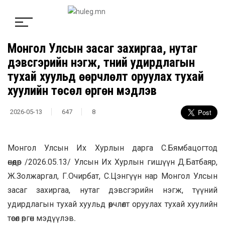
Монгол Улсын засаг захиргаа, нутаг
дэвсгэрийн нэгж, түүний удирдлагын
тухай хуульд өөрчлөлт оруулах тухай
хуулийн төсөл өргөн мэдүүлэв
2026-05-13
647
8
Монгол Улсын Их Хурлын дарга С.Бямбацогтод
өнөөдөр /2026.05.13/ Улсын Их Хурлын гишүүн Д.Батбаяр,
Ж.Золжаргал, Г.Очирбат, С.Цэнгүүн нар Монгол Улсын
засаг захиргаа, нутаг дэвсгэрийн нэгж, түүний
удирдлагын тухай хуульд өөрчлөлт оруулах тухай хуулийн
төсөл өргөн мэдүүлэв
.