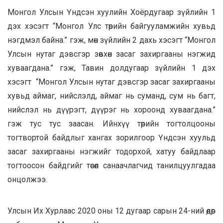
Монгол Улсын Үндсэн хуулийн Хоёрдугаар зүйлийн 1
дэх хэсэгт “Монгол Улс төрийн байгууламжийн хувьд
нэгдмэл байна.” гэж, мөн зүйлийн 2 дахь хэсэгт “Монгол
Улсын нутаг дэвсгэр зөвхөн засаг захиргааны нэгжид
хуваагдана.” гэж, Тавин долдугаар зүйлийн 1 дэх
хэсэгт “Монгол Улсын нутаг дэвсгэр засаг захиргааны
хувьд аймаг, нийслэлд, аймаг нь суманд, сум нь багт,
нийслэл нь дүүрэгт, дүүрэг нь хороонд хуваагдана.”
гэж тус тус заасан. Ийнхүү төрийн тогтолцооны
тогтвортой байдлыг хангах зорилгоор Үндсэн хуульд
засаг захиргааны нэгжийг тодорхой, хатуу байдлаар
тогтоосон байдгийг төсөл санаачлагчид танилцуулгадаа
онцолжээ.
Улсын Их Хурлаас 2020 оны 12 дугаар сарын 24-ний өдөр