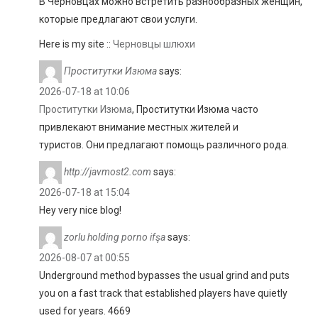
В Черновцах можно встретить разнообразных женщин,
которые предлагают свои услуги.
Here is my site ::
Черновцы шлюхи
Проститутки Изюма
says:
2026-07-18 at 10:06
Проститутки Изюма
, Проститутки Изюма часто
привлекают внимание местных жителей и
туристов. Они предлагают помощь различного рода.
http://javmost2.com
says:
2026-07-18 at 15:04
Hey very nice blog!
zorlu holding porno ifşa
says:
2026-08-07 at 00:55
Underground method bypasses the usual grind and puts
you on a fast track that established players have quietly
used for years. 4669