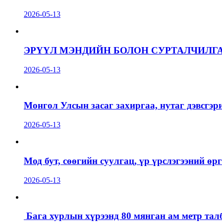
2026-05-13
ЭРҮҮЛ МЭНДИЙН БОЛОН СУРТАЛЧИЛГ
2026-05-13
Монгол Улсын засаг захиргаа, нутаг дэвсгэр
2026-05-13
Мод бут, сөөгийн суулгац, үр үрслэгээний ө
2026-05-13
Бага хурлын хүрээнд 80 мянган ам метр талб