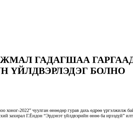
ЖМАЛ ГАДАГШАА ГАРГААД
Н ҮЙЛДВЭРЛЭДЭГ БОЛНО
лоо хоног-2022” чуулган өнөөдөр гурав дахь өдрөө үргэлжилж б
ий захирал Г.Ёндон “Эрдэнэт үйлдвэрийн өнөө ба ирээдүй” илт