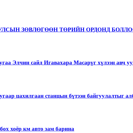
 УЛСЫН ЗӨВЛӨГӨӨН ТӨРИЙН ОРДОНД БОЛЛ
гаа Элчин сайд Игавахара Масарүг хүлээн авч уу
угаар цахилгаан станцын бүтээн байгуулалтыг алб
ох хоёр км авто зам барина