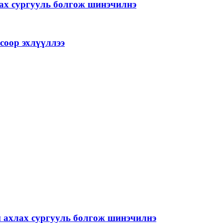
лах сургууль болгож шинэчилнэ
соор эхлүүллээ
й ахлах сургууль болгож шинэчилнэ