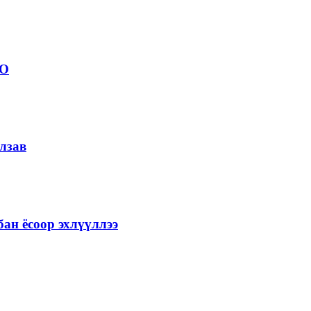
ОО
лзав
ан ёсоор эхлүүллээ