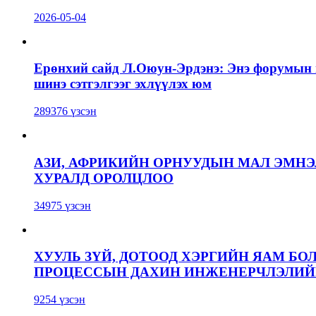
2026-05-04
Ерөнхий сайд Л.Оюун-Эрдэнэ: Энэ форумын г
шинэ сэтгэлгээг эхлүүлэх юм
289376 үзсэн
АЗИ, АФРИКИЙН ОРНУУДЫН МАЛ ЭМН
ХУРАЛД ОРОЛЦЛОО
34975 үзсэн
ХУУЛЬ ЗҮЙ, ДОТООД ХЭРГИЙН ЯАМ БО
ПРОЦЕССЫН ДАХИН ИНЖЕНЕРЧЛЭЛИЙН
9254 үзсэн