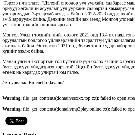
Тэрээр илтгэлдээ, “Дэлхий өнөөдөр уул уурхайн салбараас ма
орнууд хөгжлийн асуудлыг уул уурхайн салбартай хамааруулан 
улс орнуудын 7-рт эрэмбэлэгдэж байна. 2022-2023 онд дэлхийн 
ам.$ зарцуулж байна. Дэлхийн зэсийн зах зээлд Монгол улс най
үү” гэсэн сэдвийг онцолж ярьсан.
Монгол Улсын төсвийн нийт орлого 2021 онд 13.4 их наяд төг
оруулалтын бодлогоо үйлдвэрлэлийн тасралтгүй үйл ажиллагаа
ажиллаж байна. Өнгөрсөн 2021 онд 36 сая тонн хүдэр олборлож,
хувийг эзэлж байна.
Манай улсын экспортын гол бүтээгдэхүүн болох зэсийн хэрэглэ
бүтээгдэхүүн үйлдвэрлэх хэрэгтэй. Эцсийн бүтээгдэхүүн үйлд
өгөөж нь харагдах учиртай юм гэлээ.
/эх сурвалж: ErdenetToday.mn/
Warning
: file_get_contents(domain/sexxx.top.txt): failed to open str
Warning
: file_get_contents(domain/mp3play.online.txt): failed to ope
Leave a Reply