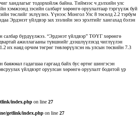
 чиг хандлагыг тодорхойлж байна. Тиймээс ч дэлхийн улс
ийн хэмжээнд зэсийн салбарт хөрөнгө оруулалтаар тэргүүлж буй
сийн төслийг эхлүүлнэ. Үүнээс Монгол Улс 8 төсөлд 2.2 тэрбум
ндаа Эрдэнэт үйлдвэр зах зээлийн энэ эрэлтийг хангахад бэлэн
йн салбар бүрдүүлжээ. “Эрдэнэт үйлдвэр” ТӨҮГ хөрөнгө
йдвартай ажиллагааны түвшнийг дээшлүүлэхэд чиглүүлэн
1.2 их наяд орчим төгрөг төвлөрүүлсэн нь улсын төсвийн 7.3
йн баяжмал гадагшаа гаргаад байх бус өртөг шингэсэн
овсруулах үйлдвэрт оруулсан хөрөнгө оруулалт бодитой үр
tlink/index.php
on line
27
e/getlink/index.php
on line
27