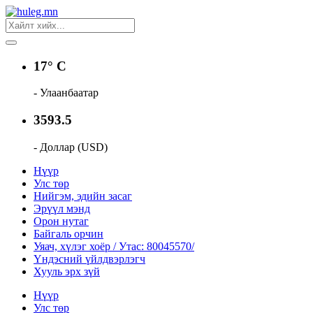
17° C
- Улаанбаатар
3593.5
- Доллар (USD)
Нүүр
Улс төр
Нийгэм, эдийн засаг
Эрүүл мэнд
Орон нутаг
Байгаль орчин
Уяач, хүлэг хоёр / Утас: 80045570/
Үндэсний үйлдвэрлэгч
Хууль эрх зүй
Нүүр
Улс төр