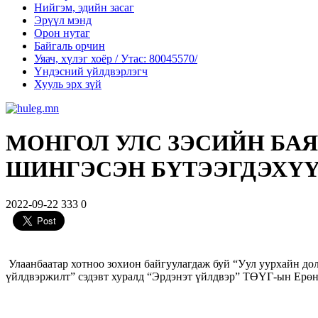
Нийгэм, эдийн засаг
Эрүүл мэнд
Орон нутаг
Байгаль орчин
Уяач, хүлэг хоёр / Утас: 80045570/
Үндэсний үйлдвэрлэгч
Хууль эрх зүй
МОНГОЛ УЛС ЗЭСИЙН БАЯ
ШИНГЭСЭН БҮТЭЭГДЭХҮҮ
2022-09-22
333
0
Улаанбаатар хотноо зохион байгуулагдаж буй “Уул уурхайн до
үйлдвэржилт” сэдэвт хуралд “Эрдэнэт үйлдвэр” ТӨҮГ-ын Ерөнх