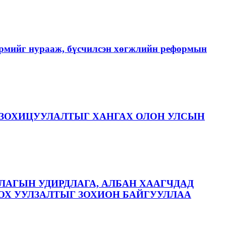
хэрмийг нурааж, бүсчилсэн хөгжлийн реформын
ЗОХИЦУУЛАЛТЫГ ХАНГАХ ОЛОН УЛСЫН
ЛАГЫН УДИРДЛАГА, АЛБАН ХААГЧДАД
ОХ УУЛЗАЛТЫГ ЗОХИОН БАЙГУУЛЛАА