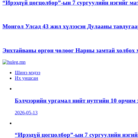
“Ирээдүй цогцолбор”-ын 7 сургуулийн нэгийг ма
Монгол Улсад 43 жил хүлээсэн Дулааны тавдугаа
Энхтайваны өргөн чөлөөг Нарны замтай холбох х
Шинэ мэдээ
Их уншсан
Бэлчээрийн ургамал нийт нутгийн 10 орчим 
2026-05-13
“Ирээдүй цогцолбор”-ын 7 сургуулийн нэгий