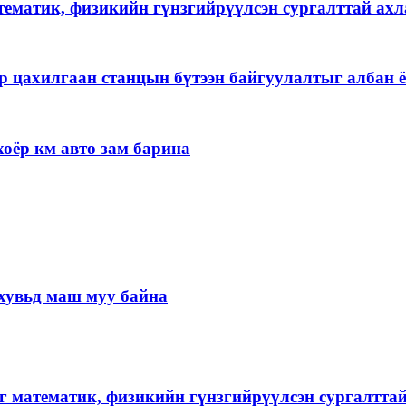
тематик, физикийн гүнзгийрүүлсэн сургалттай ах
р цахилгаан станцын бүтээн байгуулалтыг албан ё
оёр км авто зам барина
хувьд маш муу байна
г математик, физикийн гүнзгийрүүлсэн сургалтта