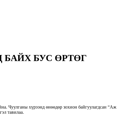
 БАЙХ БУС ӨРТӨГ
айна. Чуулганы хүрээнд өнөөдөр зохион байгуулагдсан “Аж
гэл тавилаа.