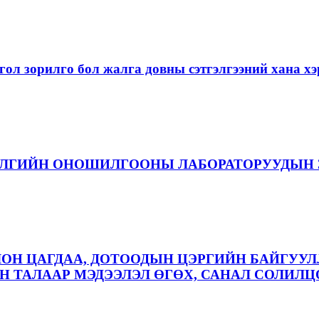
ол зорилго бол жалга довны сэтгэлгээний хана 
ЭЛГИЙН ОНОШИЛГООНЫ ЛАБОРАТОРУУДЫН 
ЛОН ЦАГДАА, ДОТООДЫН ЦЭРГИЙН БАЙГУУЛ
 ТАЛААР МЭДЭЭЛЭЛ ӨГӨХ, САНАЛ СОЛИЛЦ