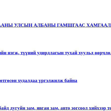
ААНЫ УЛСЫН АЛБАНЫ ГАМШГААС ХАМГААЛ
ийн нэгж, түүний удирдлагын тухай хуульд өөрчлө
ргөтгөсөн худалдаа үргэлжилж байна
айд дугуйн зам, явган зам, авто зогсоол хийхээр 