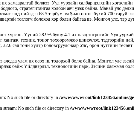
ш их хамааралтай болжээ. Уул уурхайн салбар дэлхийн хөгжлийн
бодлого, стратегитайгаа холбон авч үзэж байна. Манай улс дэлх
хэмжээнд нийтдээ 68.5 тэрбум ам.$-ын өртөг бүхий 700 гаруй зэ
двартай тоглогч болоход хэр бэлэн байгаа вэ. Монгол улс, тэр ду
рөгт хүрсэн. Үүний 28.9% буюу 4.1 их наяд төгрөгийг Уул уурха
г хангаж, техник, тоног төхөөрөмжөө шинэчлэх, тэдгээрийн на
 32.6 сая тонн хүдэр боловсруулснаар Улс, орон нутгийн төсөвт 
э алсдаа улам их өсөх нь тодорхой болж байна. Монгол улс зэси
вэрлэж байж Үйлдвэрлэл, технологийн парк, Зэсийн баяжмал бол
eam: No such file or directory in
/www/wwwroot/link123456.online/ge
n stream: No such file or directory in
/www/wwwroot/link123456.onlin