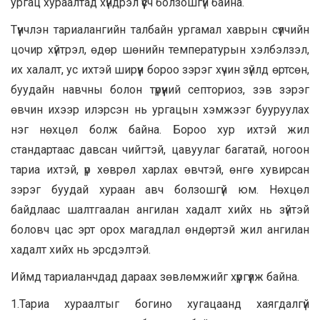
ургац хураалтад хүндрэл үүсч болзошгүй байна.
Түүнчлэн тариалангийн талбайн ургамал хаврын сүүлчийн
цочир хүйтрэл, өдөр шөнийн температурын хэлбэлзэл,
их халалт, ус ихтэй ширүүн бороо зэрэг хүчин зүйлд өртсөн,
буудайн навчны болон түрүүний септориоз, зэв зэрэг
өвчин ихээр илэрсэн нь ургацын хэмжээг бууруулах
нэг нөхцөл болж байна. Бороо хур ихтэй жил
стандартаас давсан чийгтэй, цавуулаг багатай, ногоон
тариа ихтэй, үр хөврөл харлах өвчтэй, өнгө хувирсан
зэрэг буудай хураан авч болзошгүй юм. Нөхцөл
байдлаас шалтгаалан ангилан хадалт хийх нь зүйтэй
боловч цас эрт орох магадлал өндөртэй жил ангилан
хадалт хийх нь эрсдэлтэй.
Иймд тариаланчдад дараах зөвлөмжийг хүргүүлж байна.
1.Тариа хураалтыг богино хугацаанд хаягдалгүй