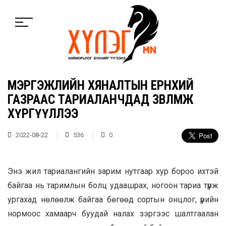
МЭРГЭЖЛИЙН ХЯНАЛТЫН ЕРӨНХИЙ
ГАЗРААС ТАРИАЛАНЧДАД ЗӨВЛӨМЖ
ХҮРГҮҮЛЛЭЭ
2022-08-22
536
0
Энэ жил тариалангийн зарим нутгаар хур бороо ихтэй
байгаа нь таримлын болц удаашрах, ногоон тариа түрж
ургахад нөлөөлж байгаа бөгөөд сортын онцлог, үрийн
нормоос хамаарч буудай налах зэргээс шалтгаалан