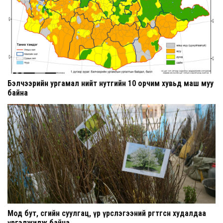
Бэлчээрийн ургамал нийт нутгийн 10 орчим хувьд маш муу
байна
Мод бут, сөөгийн суулгац, үр үрслэгээний өргөтгөсөн худалдаа
үргэлжилж байна