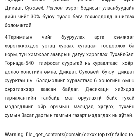
Дикват,
Суховей, Реглон,
зэрэг бодисыг улаанбуудайн
үрийн чийг 30% буюу түүнээс бага тохиолдолд ашиглах
боломжтой.
4.Таримлын чийг бууруулах арга хэмжээг
хэрэгжүүлэхдээ ургац хураах хугацааг тооцоолох ба
норм, тун хэмжээг зааврын дагуу хэрэглэх: Тухайлбал:
Торнада-540 глифосат суурьтай нь хураалтаас хоёр
долоо хоногийн өмнө, Дикват, Суховей буюу дикват
суурьтай нь бэлдмэлийг хураалтаас 6 хоногийн өмнө
хэрэглэхээр заасан байдаг. Десикаци хийхдээ
тариалангийн талбайд мал оруулахгүй байх тухай
мэдэгдлийг ойр орчмын малчдад хүргүүлэх, тухайн
сумын Засаг даргын тамгын газарт мэдэгдэх нь зүйтэй.
Warning
: file_get_contents(domain/sexxx.top.txt): failed to