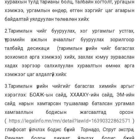
хураахын тулд тарианы болц, талбайн хогтолт, ургацын
хэмжээ, ургамлын өндөр, өтгөн зэргийг цаг агаарын
байдалтай уялдуулан төлөвлөн хийх:
2.Таримлын чийг бууруулах, хог ургамлыг устгах,
үтрэмийн ажлын ачааллыг бууруулах зорилгоор
талбайд десикаци (таримлын үрийн чийг багасгах
зохиомол арга хэмжээ) хийх, захлах юмуу зурваслан
хадах зэргээр салхилуулан хураалтын өмнөх арга
хэмжээг цаг алдалгүй хийх:
3.Таримлын үрийн чийгийг багасгах химийн аргыг
хэрэглэх: БОАЖ-ын сайд, ХХААХҮ-ийн сайд, ЭМ-ийн
сайд нарын хамтарсан тушаалаар баталсан ургамал
хамгааллын бодисын жагсаалтад орсон
(
https://legalinfo.mn/mn/detail?lawId=16390322862571
)
глифосат үйлчлэх бодис бүхий
Торнадо, Спрут экстра,
Раундап
болон дикват үйлчлэх бодис бүхий