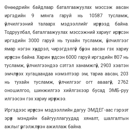
Өнөөдрийн байдлаар баталгаажуулах мэссэж авсан
иргэдийн 9 мянга гаруй нь 10587 тусламж,
үйлчилгээний талаарх мэдээллийг ирүүлээд байна.
Тодруулбал, баталгаажуулах мэссэжний хариуг ирүүлсэн
иргэдийн 3000 гаруй нь тухайн тусламж, үйлчилгээг
ямар нэгэн хүндрэл, чирэгдэлгүй бүрэн авсан гэх хариу
ирүүлсэн байна. Харин үлдсэн 6000 гаруй иргэдийн 807 нь
тусламж, үйлчилгээндээ сэтгэл ханамжгүй, 2903 хэвтэн
эмчлүүлэх хугацаандаа нэмэлтээр эм, тариа авсан, 203
нь тухайн тусламж, үйлчилгээг огт аваагүй, 2762
оношилгоо, шинжилгээ хийлгэхээр бусад ЭМБ-руу
илгээсэн гэх хариу ирүүлжээ.
Иргэдээс ирүүлсэн мэдээллийн дагуу ЭМДЕГ-аас гэрээт
эрүүл мэндийн байгууллагуудад хяналт, шалгалтын
ажлыг үргэлжлүүлэн ажиллаж байна.