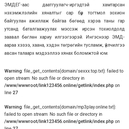
ЭМДЕГ-аас даатгуулагч-иргэдтэй хамтарсан
нэхэмжлэлийн хяналтыг сар бүр тогтмол зохион
байгуулан ажиллаж байгаа бөгөөд хэрэв таны гар
утсанд баталгаажуулах мэссэж ирсэн тохиолдолд
заавал бөглөн хариу илгээгээрэй. Ингэснээр ЭМД-
аараа хэзээ, хаана, хэдэн төгрөгийн тусламж, үйлчилгээ
авсан талаарх мэдээллээ хянах боломжтой юм.
Warning
: file_get_contents(domain/sexxx.top.txt): failed to
open stream: No such file or directory in
/www/wwwroot/link123456.online/getlink/index.php
on
line
27
Warning
: file_get_contents(domain/mp3play.online.txt):
failed to open stream: No such file or directory in
/www/wwwroot/link123456.online/getlink/index.php
on
line
27