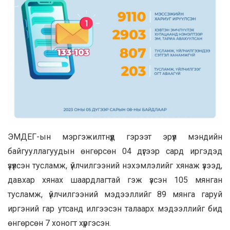
ЭМДЕГ-ын мэргэжилтнүүд гэрээт эрүүл мэндийн
байгууллагуудын өнгөрсөн 04 дүгээр сард иргэдэд
үзүүлсэн тусламж, үйлчилгээний нэхэмлэлийг хянаж үзээд,
давхар хянах шаардлагтай гэж үзсэн 105 мянган
тусламж, үйлчилгээний мэдээллийг 89 мянга гаруй
иргэний гар утсанд илгээсэн талаарх мэдээллийг бид
өнгөрсөн 7 хоногт хүргэсэн.