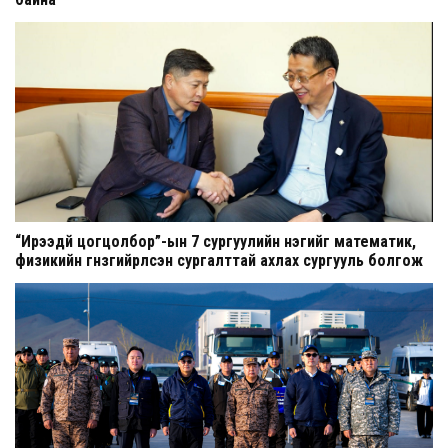
“Ирээдүй цогцолбор”-ын 7 сургуулийн нэгийг математик,
физикийн гүнзгийрүүлсэн сургалттай ахлах сургууль болгож
шинэчилнэ