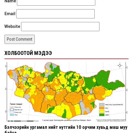
Name
Email
Website
ХОЛБООТОЙ МЭДЭЭ
Бэлчээрийн ургамал нийт нутгийн 10 орчим хувьд маш муу
байна