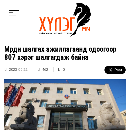
Мөрдөн шалгах ажиллагаанд одоогоор
807 хэрэг шалгагдаж байна
2023-05-22
462
0