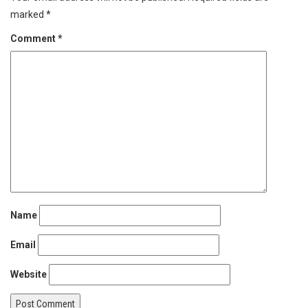
marked
*
Comment
*
Name
Email
Website