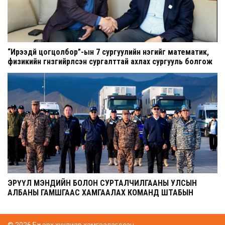
“Ирээдүй цогцолбор”-ын 7 сургуулийн нэгийг математик,
физикийн гүнзгийрүүлсэн сургалттай ахлах сургууль болгож
шинэчилнэ
ЭРҮҮЛ МЭНДИЙН БОЛОН СУРТАЛЧИЛГААНЫ УЛСЫН
АЛБАНЫ ГАМШГААС ХАМГААЛАХ КОМАНД ШТАБЫН
СУРГУУЛЬ ЭХЭЛЛЭЭ
© 2026 Бүх эрх хуулиар хамгаалагдсан.