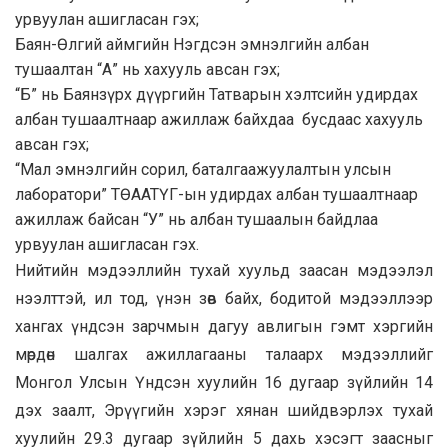
урвуулан ашигласан гэх;
Баян-Өлгий аймгийн Нэгдсэн эмнэлгийн албан
тушаалтан “А” нь хахууль авсан гэх;
“Б” нь Баянзүрх дүүргийн Татварын хэлтсийн удирдах
албан тушаалтнаар ажиллаж байхдаа бусдаас хахууль
авсан гэх;
“Мал эмнэлгийн сорил, баталгаажуулалтын улсын
лаборатори” ТӨААТҮГ-ын удирдах албан тушаалтнаар
ажиллаж байсан “У” нь албан тушаалын байдлаа
урвуулан ашигласан гэх.
Нийтийн мэдээллийн тухай хуульд заасан мэдээлэл
нээлттэй, ил тод, үнэн зөв байх, бодитой мэдээллээр
хангах үндсэн зарчмын дагуу авлигын гэмт хэргийн
мөрдөн шалгах ажиллагааны талаарх мэдээллийг
Монгол Улсын Үндсэн хуулийн 16 дугаар зүйлийн 14
дэх заалт, Эрүүгийн хэрэг хянан шийдвэрлэх тухай
хуулийн 29.3 дугаар зүйлийн 5 дахь хэсэгт заасныг