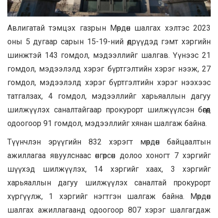
Авлигатай тэмцэх газрын Мөрдөн шалгах хэлтэс 2023
оны 5 дугаар сарын 15-19-ний өдрүүдэд гэмт хэргийн
шинжтэй 143 гомдол, мэдээллийг шалгав. Үүнээс 21
гомдол, мэдээлэлд хэрэг бүртгэлтийн хэрэг нээж, 27
гомдол, мэдээлэлд хэрэг бүртгэлтийн хэрэг нээхээс
татгалзах, 4 гомдол, мэдээллийг харьяаллын дагуу
шилжүүлэх саналтайгаар прокурорт шилжүүлсэн бөгөөд
одоогоор 91 гомдол, мэдээллийг хянан шалгаж байна.
Түүнчлэн эрүүгийн 832 хэрэгт мөрдөн байцаалтын
ажиллагаа явуулснаас өнгөрсөн долоо хоногт 7 хэргийг
шүүхэд шилжүүлэх, 14 хэргийг хаах, 3 хэргийг
харьяаллын дагуу шилжүүлэх саналтай прокурорт
хүргүүлж, 1 хэргийг нэгтгэн шалгаж байна. Мөрдөн
шалгах ажиллагаанд одоогоор 807 хэрэг шалгагдаж