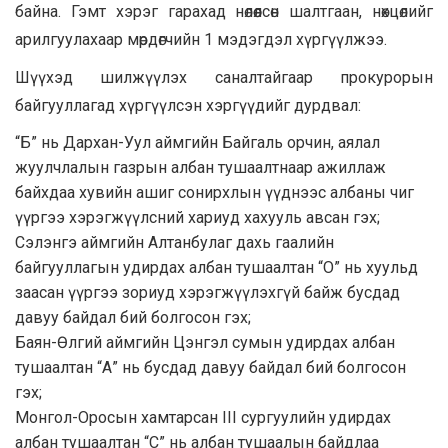
байна. Гэмт хэрэг гарахад нөлөөлсөн шалтгаан, нөхцөлийг
арилгуулахаар мөрдөгчийн 1 мэдэгдэл хүргүүлжээ.
Шүүхэд шилжүүлэх саналтайгаар прокурорын
байгууллагад хүргүүлсэн хэргүүдийг дурдвал:
“Б” нь Дархан-Уул аймгийн Байгаль орчин, аялал
жуулчлалын газрын албан тушаалтнаар ажиллаж
байхдаа хувийн ашиг сонирхлын үүднээс албаны чиг
үүргээ хэрэгжүүлсний хариуд хахууль авсан гэх;
Сэлэнгэ аймгийн Алтанбулаг дахь гаалийн
байгууллагын удирдах албан тушаалтан “О” нь хуульд
заасан үүргээ зориуд хэрэгжүүлэхгүй байж бусдад
давуу байдал бий болгосон гэх;
Баян-Өлгий аймгийн Цэнгэл сумын удирдах албан
тушаалтан “А” нь бусдад давуу байдал бий болгосон
гэх;
Монгол-Оросын хамтарсан III сургуулийн удирдах
албан тушаалтан “С” нь албан тушаалын байдлаа