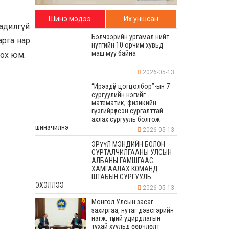
Шинэ мэдээ
Их уншсан
адилгүй
Бэлчээрийн ургамал нийт
арга нар
нутгийн 10 орчим хувьд
маш муу байна
гох юм.
2026-05-13
“Ирээдүй цогцолбор”-ын 7
сургуулийн нэгийг
математик, физикийн
гүнзгийрүүлсэн сургалттай
ахлах сургууль болгож
шинэчилнэ
2026-05-13
ЭРҮҮЛ МЭНДИЙН БОЛОН
СУРТАЛЧИЛГААНЫ УЛСЫН
АЛБАНЫ ГАМШГААС
ХАМГААЛАХ КОМАНД
ШТАБЫН СУРГУУЛЬ
ЭХЭЛЛЭЭ
2026-05-13
Монгол Улсын засаг
захиргаа, нутаг дэвсгэрийн
нэгж, түүний удирдлагын
тухай хуульд өөрчлөлт