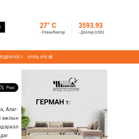
27° C
3593.93
- Улаанбаатар
- Доллар (USD)
ҮЙЛДВЭРЛЭГЧ
ХУУЛЬ ЭРХ ЗҮЙ
х, Алаг-
ан ажлын
үндэрвэл
даг.