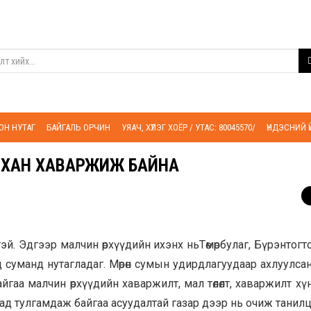
ОН НУТАГ
БАЙГАЛЬ ОРЧИН
УЯАЧ, ХҮЛЭГ ХОЁР / УТАС: 80045570/
ҮНДЭСНИЙ 
АЙХАН ХАВАРЖИЖ БАЙНА
хтэй. Эдгээр малчин өрхүүдийн ихэнх ньТөмөрбулаг, Бүрэнтогто
д суманд нутагладаг. Мөрөн сумын удирдлагуудаар ахлуулс
йгаа малчин өрхүүдийн хаваржилт, мал төлөлт, хаваржилт х
дад тулгамдаж байгаа асуудалтай газар дээр нь очиж танилц