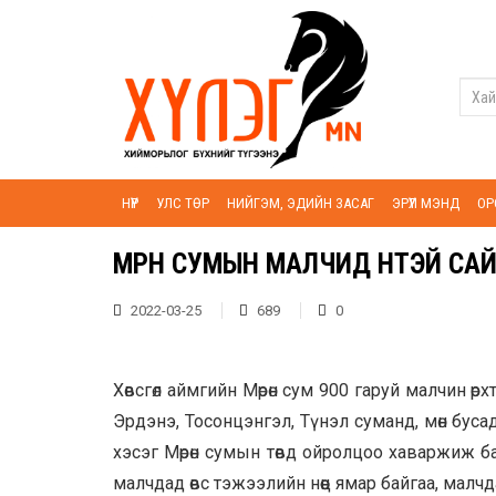
НҮҮР
УЛС ТӨР
НИЙГЭМ, ЭДИЙН ЗАСАГ
ЭРҮҮЛ МЭНД
ОР
МӨРӨН СУМЫН МАЛЧИД ӨНТЭЙ С
2022-03-25
689
0
Хөвсгөл аймгийн Мөрөн сум 900 гаруй малчин өр
Эрдэнэ, Тосонцэнгэл, Түнэл суманд, мөн буса
хэсэг Мөрөн сумын төвд ойролцоо хаваржиж ба
малчдад өвс тэжээлийн нөөц ямар байгаа, малч