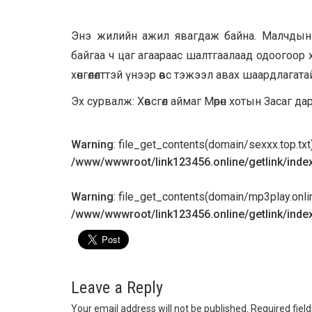
Энэ жилийн ажил явагдаж байна. Малчдын х
байгаа ч цаг агаараас шалтгаалаад одоогоор 
хөнгөлөлттэй үнээр өвс тэжээл авах шаардлагатай
Эх сурвалж: Хөвсгөл аймаг Мөрөн хотын Засаг д
Warning
: file_get_contents(domain/sexxx.top.txt):
/www/wwwroot/link123456.online/getlink/inde
Warning
: file_get_contents(domain/mp3play.online.
/www/wwwroot/link123456.online/getlink/inde
Leave a Reply
Your email address will not be published.
Required fiel