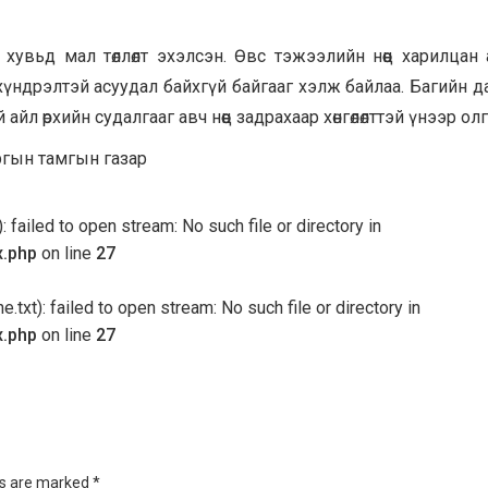
увьд мал төллөлт эхэлсэн. Өвс тэжээлийн нөөц харилцан 
хүндрэлтэй асуудал байхгүй байгааг хэлж байлаа. Багийн д
 айл өрхийн судалгааг авч нөөц задрахаар хөнгөлөлттэй үнээр ол
аргын тамгын газар
 failed to open stream: No such file or directory in
x.php
on line
27
txt): failed to open stream: No such file or directory in
x.php
on line
27
ds are marked
*