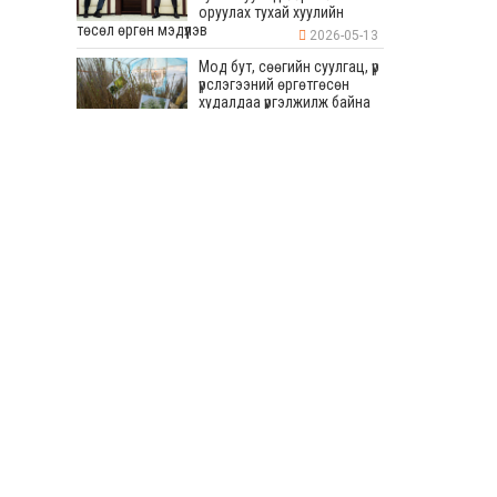
оруулах тухай хуулийн
төсөл өргөн мэдүүлэв
2026-05-13
Мод бут, сөөгийн суулгац, үр
үрслэгээний өргөтгөсөн
худалдаа үргэлжилж байна
2026-05-13
Бага хурлын хүрээнд 80
мянган ам метр талбайд
дугуйн зам, явган зам, авто
зогсоол хийхээр
төлөвлөсөн
2026-05-13
“СУВИЛАГЧ ТАНДАА
БАЯРЛАЛАА-2026” УЛСЫН
ЗӨВЛӨГӨӨН ТӨРИЙН
ОРДОНД БОЛЛОО
2026-05-13
УИХ-ын дарга Япон Улсаас
Монгол Улсад суугаа Элчин
сайд Игавахара Масарүг
хүлээн авч уулзав
2026-05-13
Монгол Улсад 43 жил