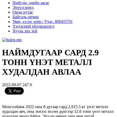
Нийгэм, эдийн засаг
Эрүүл мэнд
Орон нутаг
Байгаль орчин
Уяач, хүлэг хоёр / Утас: 80045570/
Үндэсний үйлдвэрлэгч
Хууль эрх зүй
НАЙМДУГААР САРД 2.9
ТОНН ҮНЭТ МЕТАЛЛ
ХУДАЛДАН АВЛАА
2022-09-07
247
0
Монголбанк 2022 оны 8 дугаар сард 2,915.5 кг үнэт металл
худалдан авч, оны эхнээс өссөн дүнгээр 12.6 тонн үнэт металл
худалдан аваад байна. Энэ нь өмнөх оны мөн үетэй