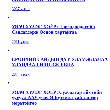
3037 үзсэн
УЯАЧ ХҮЛЭГ ХОЁР: Цэрэндондогийн
Сандагдорж Оонон хартайгаа
2911 үзсэн
ЕРӨНХИЙ САЙДЫН ДҮҮ УЛАМЖЛАЛАА
УЛАНДАА ГИШГЭЖ ЯВНА
2874 үзсэн
УЯАЧ ХҮЛЭГ ХОЁР: Сүхбаатар аймгийн
уугуул ААУ уяач Я.Бүтэмж гуай хонгор
морьтойгоо