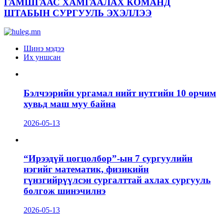
ГАМШГААС ХАМГААЛАХ КОМАНД
ШТАБЫН СУРГУУЛЬ ЭХЭЛЛЭЭ
Шинэ мэдээ
Их уншсан
Бэлчээрийн ургамал нийт нутгийн 10 орчим
хувьд маш муу байна
2026-05-13
“Ирээдүй цогцолбор”-ын 7 сургуулийн
нэгийг математик, физикийн
гүнзгийрүүлсэн сургалттай ахлах сургууль
болгож шинэчилнэ
2026-05-13