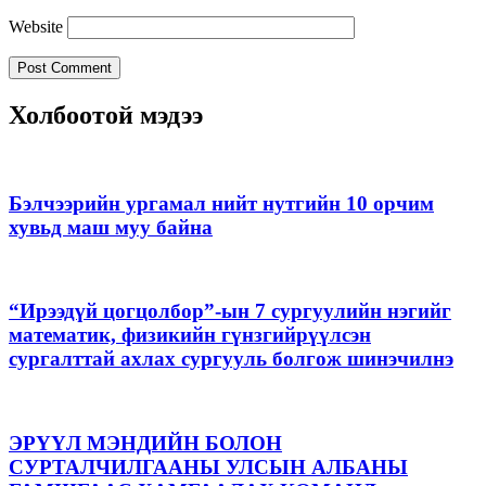
Website
Холбоотой мэдээ
Бэлчээрийн ургамал нийт нутгийн 10 орчим
хувьд маш муу байна
“Ирээдүй цогцолбор”-ын 7 сургуулийн нэгийг
математик, физикийн гүнзгийрүүлсэн
сургалттай ахлах сургууль болгож шинэчилнэ
ЭРҮҮЛ МЭНДИЙН БОЛОН
СУРТАЛЧИЛГААНЫ УЛСЫН АЛБАНЫ