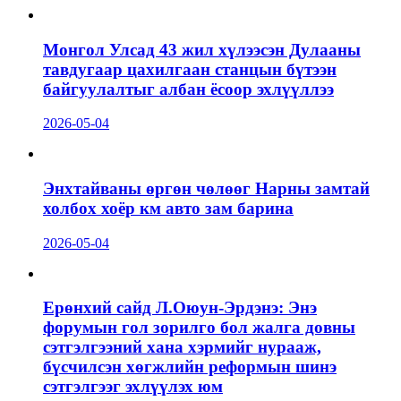
Монгол Улсад 43 жил хүлээсэн Дулааны
тавдугаар цахилгаан станцын бүтээн
байгуулалтыг албан ёсоор эхлүүллээ
2026-05-04
Энхтайваны өргөн чөлөөг Нарны замтай
холбох хоёр км авто зам барина
2026-05-04
Ерөнхий сайд Л.Оюун-Эрдэнэ: Энэ
форумын гол зорилго бол жалга довны
сэтгэлгээний хана хэрмийг нурааж,
бүсчилсэн хөгжлийн реформын шинэ
сэтгэлгээг эхлүүлэх юм