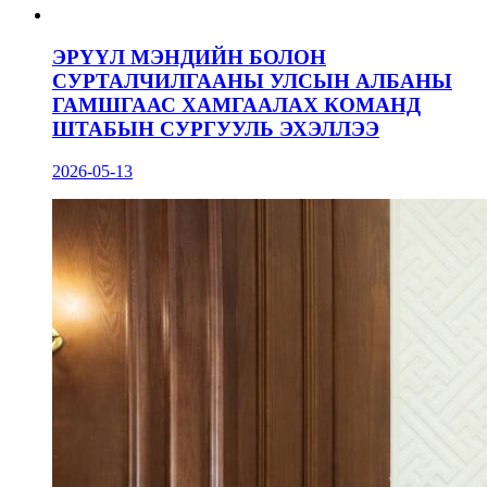
ЭРҮҮЛ МЭНДИЙН БОЛОН
СУРТАЛЧИЛГААНЫ УЛСЫН АЛБАНЫ
ГАМШГААС ХАМГААЛАХ КОМАНД
ШТАБЫН СУРГУУЛЬ ЭХЭЛЛЭЭ
2026-05-13