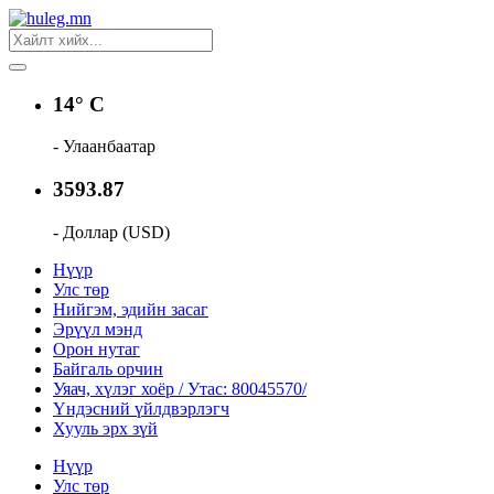
14° C
- Улаанбаатар
3593.87
- Доллар (USD)
Нүүр
Улс төр
Нийгэм, эдийн засаг
Эрүүл мэнд
Орон нутаг
Байгаль орчин
Уяач, хүлэг хоёр / Утас: 80045570/
Үндэсний үйлдвэрлэгч
Хууль эрх зүй
Нүүр
Улс төр