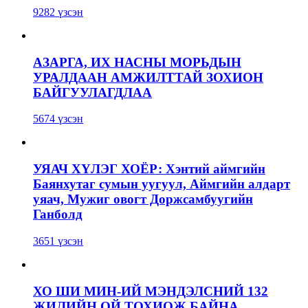
9282 үзсэн
АЗАРГА, ИХ НАСНЫ МОРЬДЫН
УРАЛДААН АМЖИЛТТАЙ ЗОХИОН
БАЙГУУЛАГДЛАА
5674 үзсэн
УЯАЧ ХҮЛЭГ ХОЁР: Хэнтий аймгийн
Баянхутаг сумын уугуул, Аймгийн алдарт
уяач, Мужиг овогт Доржсамбуугийн
Ганболд
3651 үзсэн
ХО ШИ МИН-ИЙ МЭНДЭЛСНИЙ 132
ЖИЛИЙН ОЙ ТОХИОЖ БАЙНА