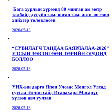
Бага хурлын хүрээнд 80 мянган ам метр
талбайд дугуйн зам, явган зам, авто зогсоол
хийхээр төлөвлөсөн
2026-05-13
“СУВИЛАГЧ ТАНДАА БАЯРЛАЛАА-2026”
УЛСЫН ЗӨВЛӨГӨӨН ТӨРИЙН ОРДОНД
БОЛЛОО
2026-05-13
УИХ-ын дарга Япон Улсаас Монгол Улсад
суугаа Элчин сайд Игавахара Масарүг
хүлээн авч уулзав
2026-05-13