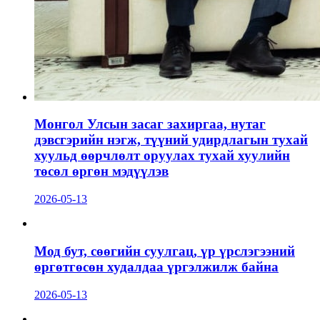
Монгол Улсын засаг захиргаа, нутаг
дэвсгэрийн нэгж, түүний удирдлагын тухай
хуульд өөрчлөлт оруулах тухай хуулийн
төсөл өргөн мэдүүлэв
2026-05-13
Мод бут, сөөгийн суулгац, үр үрслэгээний
өргөтгөсөн худалдаа үргэлжилж байна
2026-05-13