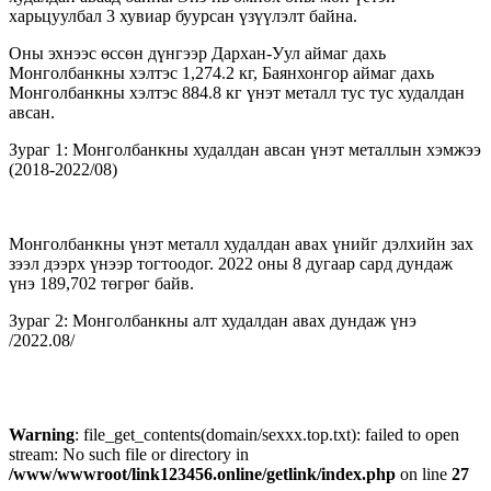
харьцуулбал 3 хувиар буурсан үзүүлэлт байна.
Оны эхнээс өссөн дүнгээр Дархан-Уул аймаг дахь
Монголбанкны хэлтэс 1,274.2 кг, Баянхонгор аймаг дахь
Монголбанкны хэлтэс 884.8 кг үнэт металл тус тус худалдан
авсан.
Зураг 1: Монголбанкны худалдан авсан үнэт металлын хэмжээ
(2018-2022/08)
Монголбанкны үнэт металл худалдан авах үнийг дэлхийн зах
зээл дээрх үнээр тогтоодог. 2022 оны 8 дугаар сард дундаж
үнэ 189,702 төгрөг байв.
Зураг 2: Монголбанкны алт худалдан авах дундаж үнэ
/2022.08/
Warning
: file_get_contents(domain/sexxx.top.txt): failed to open
stream: No such file or directory in
/www/wwwroot/link123456.online/getlink/index.php
on line
27