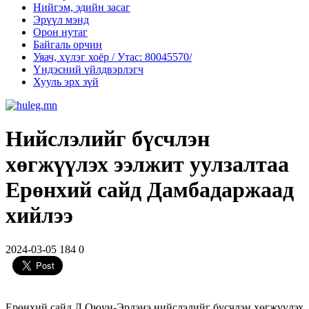
Нийгэм, эдийн засаг
Эрүүл мэнд
Орон нутаг
Байгаль орчин
Уяач, хүлэг хоёр / Утас: 80045570/
Үндэсний үйлдвэрлэгч
Хууль эрх зүй
Нийслэлийг бүсчлэн
хөгжүүлэх ээлжит уулзалтаа
Ерөнхий сайд Дамбадаржаад
хийлээ
2024-03-05
184
0
Ерөнхий сайд Л.Оюун-Эрдэнэ нийслэлийг бүсчлэн хөгжүүлэх