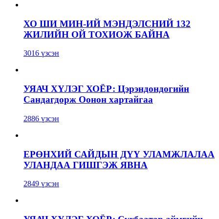
ХО ШИ МИН-ИЙ МЭНДЭЛСНИЙ 132
ЖИЛИЙН ОЙ ТОХИОЖ БАЙНА
3016 үзсэн
УЯАЧ ХҮЛЭГ ХОЁР: Цэрэндондогийн
Сандагдорж Оонон хартайгаа
2886 үзсэн
ЕРӨНХИЙ САЙДЫН ДҮҮ УЛАМЖЛАЛАА
УЛАНДАА ГИШГЭЖ ЯВНА
2849 үзсэн