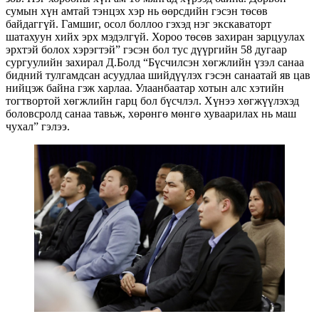
сумын хүн амтай тэнцэх хэр нь өөрсдийн гэсэн төсөв
байдаггүй. Гамшиг, осол боллоо гэхэд нэг экскаваторт
шатахуун хийх эрх мэдэлгүй. Хороо төсөв захиран зарцуулах
эрхтэй болох хэрэгтэй” гэсэн бол тус дүүргийн 58 дугаар
сургуулийн захирал Д.Болд “Бүсчилсэн хөгжлийн үзэл санаа
бидний тулгамдсан асуудлаа шийдүүлэх гэсэн санаатай яв цав
нийцэж байна гэж харлаа. Улаанбаатар хотын алс хэтийн
тогтвортой хөгжлийн гарц бол бүсчлэл. Хүнээ хөгжүүлэхэд
боловсролд санаа тавьж, хөрөнгө мөнгө хуваарилах нь маш
чухал” гэлээ.