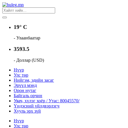
19° C
- Улаанбаатар
3593.5
- Доллар (USD)
Нүүр
Улс төр
Нийгэм, эдийн засаг
Эрүүл мэнд
Орон нутаг
Байгаль орчин
Уяач, хүлэг хоёр / Утас: 80045570/
Үндэсний үйлдвэрлэгч
Хууль эрх зүй
Нүүр
Улс төр