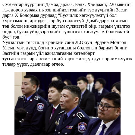
Сүхбаатар дүүргийг Дамбадаржаа, Бэлх, Хайлааст, 220 мянгат
гэж дөрөв хуваах нь зөв шийдэл гэдгийг тус дүүргийн Засаг
дарга Х.Болормаа дурдаад “Бүсчилж хөгжүүлэхгүй бол
хүртээмж нь иргэддээ тэр бүр очдоггүй. Дамбадаржаа хотын
төв болон инженерийн шугам сүлжээтэй ойр, газрын үнэлгээ
өндөр, бусад үйлдвэрлэлийг түшиглэн хөгжүүлэх боломжтой
бүс” гэв.
Уулзалтын төгсгөлд Ерөнхий сайд Л.Оюун-Эрдэнэ Монгол
Улсын урт, дунд, богино хугацааны бодлогын баримт бичиг,
Засгийн газрын үйл ажиллагааны хөтөлбөрт
туссан төсөл арга хэмжээний хэрэгжилт, үр дүнг эрчимжүүлэх
талаар үүрэг, даалгавар өглөө.