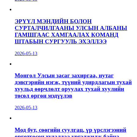
ЭРҮҮЛ МЭНДИЙН БОЛОН
СУРТАЛЧИЛГААНЫ УЛСЫН АЛБАНЫ
ГАМШГААС ХАМГААЛАХ КОМАНД
ШТАБЫН СУРГУУЛЬ ЭХЭЛЛЭЭ
2026-05-13
Монгол Улсын засаг захиргаа, нутаг
дэвсгэрийн нэгж, түүний удирдлагын тухай
хуульд өөрчлөлт оруулах тухай хуулийн
төсөл өргөн мэдүүлэв
2026-05-13
Мод бут, сөөгийн суулгац, үр үрслэгээний
өргөтгөсөн худалдаа үргэлжилж байна