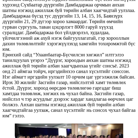
хүрээнд Сүхбаатар дүүргийн Дамбадаржаа орчмын анхан
шатны нэгжид ажиллаж буй төрийн албан хаагчидтай уулзлаа.
Дамбадаржаа бүсэд тус дүүргийн 13, 14, 15, 16, Баянзүрх
дүүргийн 21, 29 дүгээр хороо хамаардаг. Төрийн өмчийн
гурван сургууль, таван цэцэрлэгт 8000 гаруй хүүхэд
суралцдаг. Дамбадаржаа бол үйлдвэрлэл, худалдаа,
үйлчилгээний аж ахуй нэгж байгууллагатай, гэр хорооллын
дахин төлөвлөлтийг хэрэгжүүлэхэд хамгийн тохиромжтой бүс
юм.
Ерөнхий сайд “Улаанбаатар-Бүсчилсэн хөгжил” илтгэлээ
танилцуулах үеэрээ “Дүүрэг, хороодын анхан шатны нэгжид
ажиллаж буй төрийн албан хаагчдынхаа үгийг сонсъё. 2023
онд 21 аймгаа тойрч, иргэдийнхээ санал хүсэлтийг сонссон.
Нэг аймагт иргэдийн уулзалт 10 орчим цаг үргэлжилж байсан.
Ирэх 30 жилийг Засгийн газар, нийслэлтэй хамт төлөвлөх
ёстой. Дүүрэг, хороод өөрсдөө төлөвлөгөө гаргадаг биш
хамтдаа төлөвлөж, хөгжих нь чухал байна. Засгийн газар,
нийслэл ч тэр асуудлыг дээрээс хардаг хандлагаа өөрчлөх цаг
болжээ. Анхан шатны нэгжид ажиллаж буй төрийн албан
хаагчидтайгаа уулзаж, санал хүсэлтийг нь сонсох чухал байгаа
юм” гэлээ.