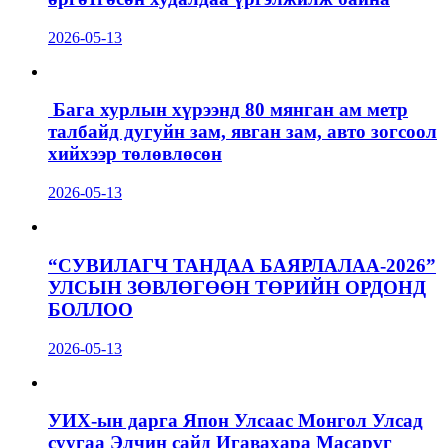
2026-05-13
Бага хурлын хүрээнд 80 мянган ам метр
талбайд дугуйн зам, явган зам, авто зогсоол
хийхээр төлөвлөсөн
2026-05-13
“СУВИЛАГЧ ТАНДАА БАЯРЛАЛАА-2026”
УЛСЫН ЗӨВЛӨГӨӨН ТӨРИЙН ОРДОНД
БОЛЛОО
2026-05-13
УИХ-ын дарга Япон Улсаас Монгол Улсад
суугаа Элчин сайд Игавахара Масарүг