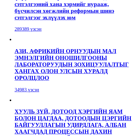
сэтгэлгээний хана хэрмийг нурааж,
бүсчилсэн хөгжлийн реформын шинэ
сэтгэлгээг эхлүүлэх юм
289389 үзсэн
АЗИ, АФРИКИЙН ОРНУУДЫН МАЛ
ЭМНЭЛГИЙН ОНОШИЛГООНЫ
ЛАБОРАТОРУУДЫН ЗОХИЦУУЛАЛТЫГ
ХАНГАХ ОЛОН УЛСЫН ХУРАЛД
ОРОЛЦЛОО
34983 үзсэн
ХУУЛЬ ЗҮЙ, ДОТООД ХЭРГИЙН ЯАМ
БОЛОН ЦАГДАА, ДОТООДЫН ЦЭРГИЙН
БАЙГУУЛЛАГЫН УДИРДЛАГА, АЛБАН
ХААГЧДАД ПРОЦЕССЫН ДАХИН