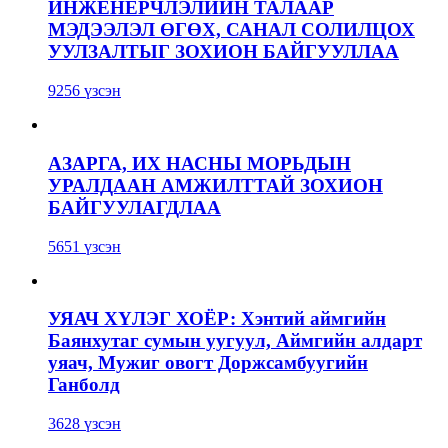
ИНЖЕНЕРЧЛЭЛИЙН ТАЛААР
МЭДЭЭЛЭЛ ӨГӨХ, САНАЛ СОЛИЛЦОХ
УУЛЗАЛТЫГ ЗОХИОН БАЙГУУЛЛАА
9256 үзсэн
АЗАРГА, ИХ НАСНЫ МОРЬДЫН
УРАЛДААН АМЖИЛТТАЙ ЗОХИОН
БАЙГУУЛАГДЛАА
5651 үзсэн
УЯАЧ ХҮЛЭГ ХОЁР: Хэнтий аймгийн
Баянхутаг сумын уугуул, Аймгийн алдарт
уяач, Мужиг овогт Доржсамбуугийн
Ганболд
3628 үзсэн