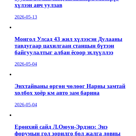
хүлээн авч уулзав
2026-05-13
Монгол Улсад 43 жил хүлээсэн Дулааны
тавдугаар цахилгаан станцын бүтээн
байгуулалтыг албан ёсоор эхлүүллээ
2026-05-04
Энхтайваны өргөн чөлөөг Нарны замтай
холбох хоёр км авто зам барина
2026-05-04
Ерөнхий сайд Л.Оюун-Эрдэнэ: Энэ
форумын гол зорилго бол жалга довны