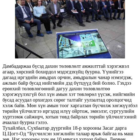
Дамбадаржаа бүсэд дахин төлөвлөлт амжилттай хэрэгжвэл
агаар, хөрсний бохирдол мэдэгдэхүйц буурна. Үүнийгээ
дагаад иргэдийн амьдрах орчин, амьдралын чанар нэмэгдэж,
ажлын байр бусад нийгмийн дэд бүтцүүд бий болно. Гэхдээ
ерөнхий төлөвлөгөөний дагуу дахин төлөвлөлтөө
хэрэгжүүлэхгүй бол хүн амын хэт төвлөрөл үүсэж, нийгмийн
бусад асуудал орхигдох сөрөг талтайг уулзалтад оролцогчид
хэлж байв. Мөн хүн амын тоог харгалзан бүсчилж хөгжүүлбэл
төрийн үйлчилгээ иргэдэд илүү ойртож, эмнэлэг, сургуулийн
хүртээмж сайжирч, хотын төвд байрлах төрийн үйлчилгээний
ачаалал буурна гэлээ.
Тухайлбал, Сүхбаатар дүүргийн 18-р хорооны Засаг дарга
Ц.Цогт-Од “Бүсчилсэн хөгжлийн талаар ярьж байгаа нь маш
зөв. Нэг хорооны хүн ам 10 мянгад хүрээд байна. Дөрвөн