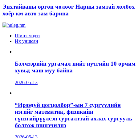
Энхтайваны өргөн чөлөөг Нарны замтай холбох
хоёр км авто зам барина
Шинэ мэдээ
Их уншсан
Бэлчээрийн ургамал нийт нутгийн 10 орчим
хувьд маш муу байна
2026-05-13
“Ирээдүй цогцолбор”-ын 7 сургуулийн
нэгийг математик, физикийн
гүнзгийрүүлсэн сургалттай ахлах сургууль
болгож шинэчилнэ
2026-05-13