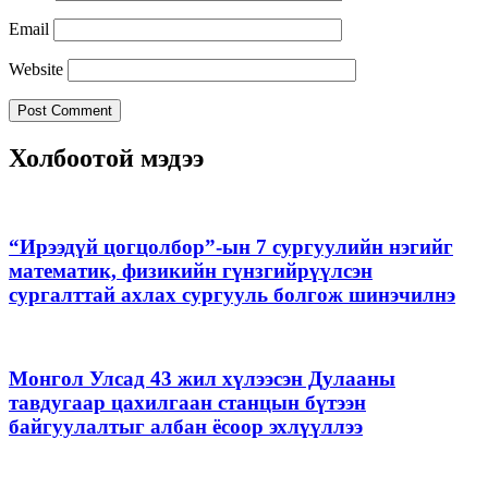
Email
Website
Холбоотой мэдээ
“Ирээдүй цогцолбор”-ын 7 сургуулийн нэгийг
математик, физикийн гүнзгийрүүлсэн
сургалттай ахлах сургууль болгож шинэчилнэ
Монгол Улсад 43 жил хүлээсэн Дулааны
тавдугаар цахилгаан станцын бүтээн
байгуулалтыг албан ёсоор эхлүүллээ