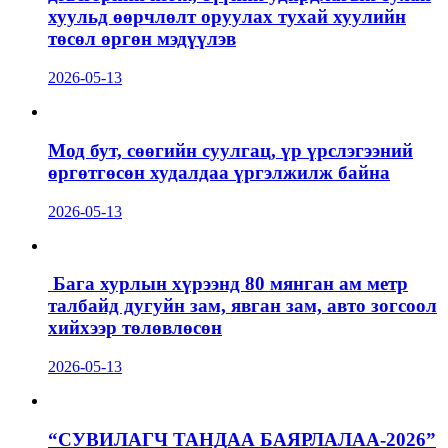
хуульд өөрчлөлт оруулах тухай хуулийн
төсөл өргөн мэдүүлэв
2026-05-13
Мод бут, сөөгийн суулгац, үр үрслэгээний
өргөтгөсөн худалдаа үргэлжилж байна
2026-05-13
Бага хурлын хүрээнд 80 мянган ам метр
талбайд дугуйн зам, явган зам, авто зогсоол
хийхээр төлөвлөсөн
2026-05-13
“СУВИЛАГЧ ТАНДАА БАЯРЛАЛАА-2026”