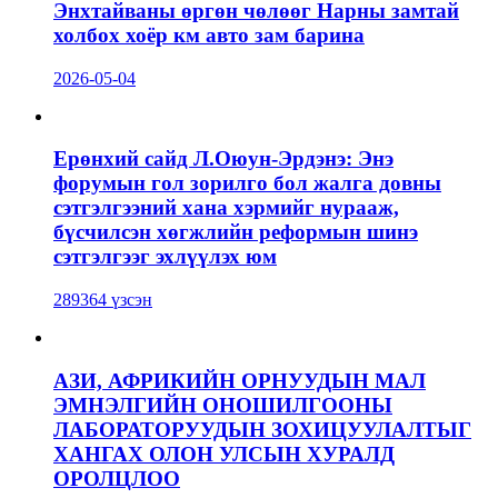
Энхтайваны өргөн чөлөөг Нарны замтай
холбох хоёр км авто зам барина
2026-05-04
Ерөнхий сайд Л.Оюун-Эрдэнэ: Энэ
форумын гол зорилго бол жалга довны
сэтгэлгээний хана хэрмийг нурааж,
бүсчилсэн хөгжлийн реформын шинэ
сэтгэлгээг эхлүүлэх юм
289364 үзсэн
АЗИ, АФРИКИЙН ОРНУУДЫН МАЛ
ЭМНЭЛГИЙН ОНОШИЛГООНЫ
ЛАБОРАТОРУУДЫН ЗОХИЦУУЛАЛТЫГ
ХАНГАХ ОЛОН УЛСЫН ХУРАЛД
ОРОЛЦЛОО