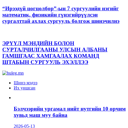
“Ирээдүй цогцолбор”-ын 7 сургуулийн нэгийг
математик, физикийн гүнзгийрүүлсэн
сургалттай ахлах сургууль болгож шинэчилнэ
ЭРҮҮЛ МЭНДИЙН БОЛОН
СУРТАЛЧИЛГААНЫ УЛСЫН АЛБАНЫ
ГАМШГААС ХАМГААЛАХ КОМАНД
ШТАБЫН СУРГУУЛЬ ЭХЭЛЛЭЭ
Шинэ мэдээ
Их уншсан
Бэлчээрийн ургамал нийт нутгийн 10 орчим
хувьд маш муу байна
2026-05-13