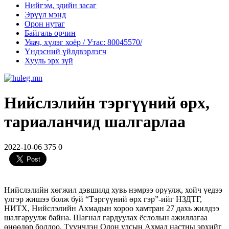
Нийгэм, эдийн засаг
Эрүүл мэнд
Орон нутаг
Байгаль орчин
Уяач, хүлэг хоёр / Утас: 80045570/
Үндэсний үйлдвэрлэгч
Хууль эрх зүй
Нийслэлийн тэргүүний өрх,
тариаланчид шалгарлаа
2022-10-06
375
0
Нийслэлийн хөгжил дэвшилд хувь нэмрээ оруулж, хойч үедээ
үлгэр жишээ болж буй “Тэргүүний өрх гэр”-ийг НЗДТГ,
НИТХ, Нийслэлийн Ахмадын хороо хамтран 27 дахь жилдээ
шалгаруулж байна. Шагнал гардуулах ёслолын ажиллагаа
өнөөдөр боллоо. Түүнчлэн Олон улсын Ахмад настны эрхийг