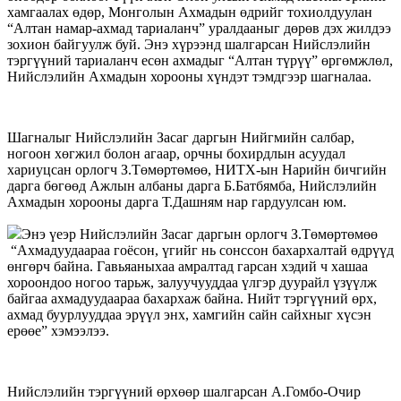
хамгаалах өдөр, Монголын Ахмадын өдрийг тохиолдуулан
“Алтан намар-ахмад тариаланч” уралдааныг дөрөв дэх жилдээ
зохион байгуулж буй. Энэ хүрээнд шалгарсан Нийслэлийн
тэргүүний тариаланч есөн ахмадыг “Алтан түрүү” өргөмжлөл,
Нийслэлийн Ахмадын хорооны хүндэт тэмдгээр шагналаа.
Шагналыг Нийслэлийн Засаг даргын Нийгмийн салбар,
ногоон хөгжил болон агаар, орчны бохирдлын асуудал
хариуцсан орлогч З.Төмөртөмөө, НИТХ-ын Нарийн бичгийн
дарга бөгөөд Ажлын албаны дарга Б.Батбямба, Нийслэлийн
Ахмадын хорооны дарга Т.Дашням нар гардуулсан юм.
Энэ үеэр Нийслэлийн Засаг даргын орлогч З.Төмөртөмөө
“Ахмадуудаараа гоёсон, үгийг нь сонссон бахархалтай өдрүүд
өнгөрч байна. Гавьяаныхаа амралтад гарсан хэдий ч хашаа
хороондоо ногоо тарьж, залуучууддаа үлгэр дуурайл үзүүлж
байгаа ахмадуудаараа бахархаж байна. Нийт тэргүүний өрх,
ахмад буурлууддаа эрүүл энх, хамгийн сайн сайхныг хүсэн
ерөөе” хэмээлээ.
Нийслэлийн тэргүүний өрхөөр шалгарсан А.Гомбо-Очир