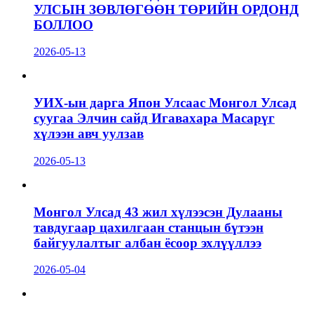
УЛСЫН ЗӨВЛӨГӨӨН ТӨРИЙН ОРДОНД
БОЛЛОО
2026-05-13
УИХ-ын дарга Япон Улсаас Монгол Улсад
суугаа Элчин сайд Игавахара Масарүг
хүлээн авч уулзав
2026-05-13
Монгол Улсад 43 жил хүлээсэн Дулааны
тавдугаар цахилгаан станцын бүтээн
байгуулалтыг албан ёсоор эхлүүллээ
2026-05-04