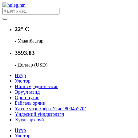
22° C
- Улаанбаатар
3593.83
- Доллар (USD)
Нүүр
Улс төр
Нийгэм, эдийн засаг
Эрүүл мэнд
Орон нутаг
Байгаль орчин
Уяач, хүлэг хоёр / Утас: 80045570/
Үндэсний үйлдвэрлэгч
Хууль эрх зүй
Нүүр
Улс төр