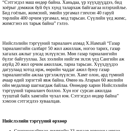
“Сэтгэгдэл маш өндөр байна. Ханьдаа, үр хүүхдүүддээ, бид
хоёрыг дэмжиж буй бүх хүнд талархаж байгаагаа илэрхийлье.
Бид гоёлын, жимсний, эмийн ургамал гэхчлэн 40 гаруй
төрлийн 400 орчим ургамал, мод тарьсан. Сүүлийн үед жимс,
жимсгэнэ их тарьж байна” гэлээ.
Нийслэлийн тэргүүний тариаланч ахмад Х.Намхай “Газар
тариалангийн салбарт 50 жил ажиллаж, ногоо тарих, газар
хагалах ажлыг улсад эхлүүлсэн. Мөн газар тариалангийн
бүлэг байгууллаа. Зах зээлийн нийгэм эхлэх үед Сангийн аж
ахуйд 20 жил орчим ажиллаж, тариа тарьсан. Хүүхдүүдээ
дагуулаад хотод ирж, өөрийн чаддаг ажил буюу газар
тариалангийн ажлаа үргэлжлүүлсэн. Хамт олон, ард түмний
ачаар өдий зэрэгтэй явж байна. Өмнө нь Атарын 60 жилийн
ойн медалиар шагнагдаж байлаа. Өнөөдөр харин Нийслэлийн
тэргүүний тариаланч боллоо. Хүн нэг сурсан ажилдаа
тууштай байх хамгийн чухал юм. Сэтгэгдэл өндөр байна”
хэмээн сэтгэгдлээ хуваалцав.
Нийслэлийн тэргүүний өрхөөр
Сонгинохайрхан дүүргийн 33 дугаар хорооны иргэн