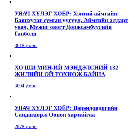
УЯАЧ ХҮЛЭГ ХОЁР: Хэнтий аймгийн
Баянхутаг сумын уугуул, Аймгийн алдарт
уяач, Мужиг овогт Доржсамбуугийн
Ганболд
3618 үзсэн
ХО ШИ МИН-ИЙ МЭНДЭЛСНИЙ 132
ЖИЛИЙН ОЙ ТОХИОЖ БАЙНА
3004 үзсэн
УЯАЧ ХҮЛЭГ ХОЁР: Цэрэндондогийн
Сандагдорж Оонон хартайгаа
2878 үзсэн