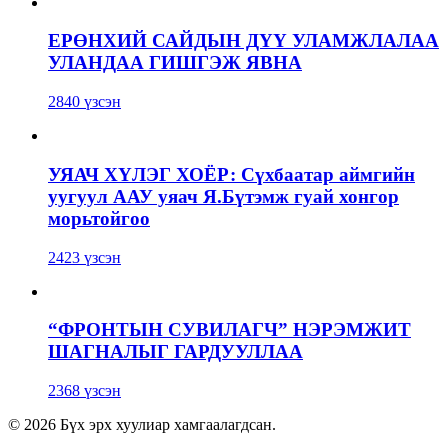
ЕРӨНХИЙ САЙДЫН ДҮҮ УЛАМЖЛАЛАА
УЛАНДАА ГИШГЭЖ ЯВНА
2840 үзсэн
УЯАЧ ХҮЛЭГ ХОЁР: Сүхбаатар аймгийн
уугуул ААУ уяач Я.Бүтэмж гуай хонгор
морьтойгоо
2423 үзсэн
“ФРОНТЫН СУВИЛАГЧ” НЭРЭМЖИТ
ШАГНАЛЫГ ГАРДУУЛЛАА
2368 үзсэн
© 2026 Бүх эрх хуулиар хамгаалагдсан.