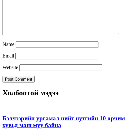
Name
Email
Website
Холбоотой мэдээ
Бэлчээрийн ургамал нийт нутгийн 10 орчим
хувьд маш муу байна