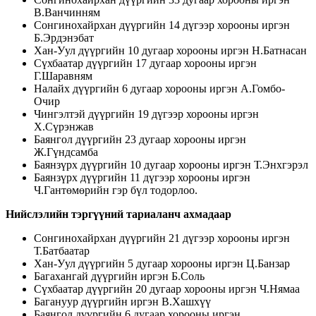
В.Ванчинням
Сонгинохайрхан дүүргийн 14 дүгээр хорооны иргэн
Б.Эрдэнэбат
Хан-Уул дүүргийн 10 дугаар хорооны иргэн Н.Батнасан
Сүхбаатар дүүргийн 17 дугаар хорооны иргэн
Г.Шаравням
Налайх дүүргийн 6 дугаар хорооны иргэн А.Гомбо-
Очир
Чингэлтэй дүүргийн 19 дүгээр хорооны иргэн
Х.Сүрэнжав
Баянгол дүүргийн 23 дугаар хорооны иргэн
Ж.Гүндсамба
Баянзүрх дүүргийн 10 дугаар хорооны иргэн Т.Энхгэрэл
Баянзүрх дүүргийн 11 дүгээр хорооны иргэн
Ч.Гантөмөрийн гэр бүл тодорлоо.
Нийслэлийн тэргүүний тариаланч ахмадаар
Сонгинохайрхан дүүргийн 21 дүгээр хорооны иргэн
Т.Батбаатар
Хан-Уул дүүргийн 5 дугаар хорооны иргэн Ц.Банзар
Багахангай дүүргийн иргэн Б.Соль
Сүхбаатар дүүргийн 20 дугаар хорооны иргэн Ч.Нямаа
Багануур дүүргийн иргэн В.Хашхүү
Баянгол дүүргийн 6 дугаар хорооны иргэн