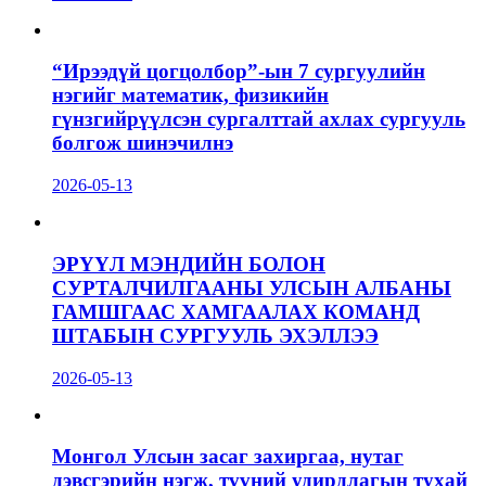
“Ирээдүй цогцолбор”-ын 7 сургуулийн
нэгийг математик, физикийн
гүнзгийрүүлсэн сургалттай ахлах сургууль
болгож шинэчилнэ
2026-05-13
ЭРҮҮЛ МЭНДИЙН БОЛОН
СУРТАЛЧИЛГААНЫ УЛСЫН АЛБАНЫ
ГАМШГААС ХАМГААЛАХ КОМАНД
ШТАБЫН СУРГУУЛЬ ЭХЭЛЛЭЭ
2026-05-13
Монгол Улсын засаг захиргаа, нутаг
дэвсгэрийн нэгж, түүний удирдлагын тухай