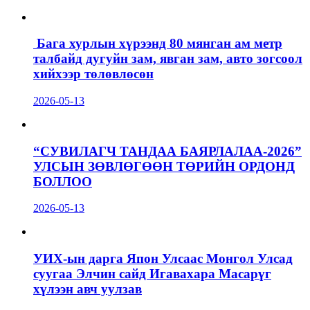
Бага хурлын хүрээнд 80 мянган ам метр
талбайд дугуйн зам, явган зам, авто зогсоол
хийхээр төлөвлөсөн
2026-05-13
“СУВИЛАГЧ ТАНДАА БАЯРЛАЛАА-2026”
УЛСЫН ЗӨВЛӨГӨӨН ТӨРИЙН ОРДОНД
БОЛЛОО
2026-05-13
УИХ-ын дарга Япон Улсаас Монгол Улсад
суугаа Элчин сайд Игавахара Масарүг
хүлээн авч уулзав