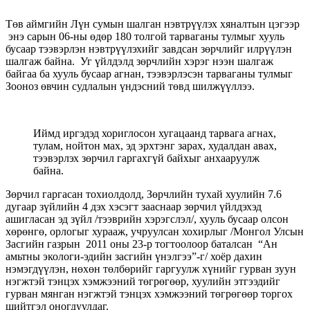
Төв аймгийн Лүн сумын шалган нэвтрүүлэх хяналтын цэгээр
энэ сарын 06-ны өдөр 180 толгой тарваганы тулмыг хууль
бусаар тээвэрлэн нэвтрүүлэхийг завдсан зөрчлийг илрүүлэн
шалгаж байна. Уг үйлдэлд зөрчлийн хэрэг нээн шалгаж
байгаа ба хууль бусаар агнан, тээвэрлэсэн тарваганы тулмыг
Зооноз өвчин судлалын үндэсний төвд шилжүүллээ.
Иймд иргэдэд хориглосон хугацаанд тарвага агнах,
тулам, нойтон мах, эд эрхтэнг зарах, худалдан авах,
тээвэрлэх зөрчил гаргахгүй байхыг анхааруулж
байна.
Зөрчил гаргасан тохиолдолд, Зөрчлийн тухай хуулийн 7.6
дугаар зүйлийн 4 дэх хэсэгт зааснаар зөрчил үйлдэхэд
ашигласан эд зүйл /тээврийн хэрэгслэл/, хууль бусаар олсон
хөрөнгө, орлогыг хурааж, учруулсан хохирлыг /Монгол Улсын
Засгийн газрын 2011 оны 23-р тогтоолоор баталсан “Ан
амьтны экологи-эдийн засгийн үнэлгээ”-г/ хоёр дахин
нэмэгдүүлэн, нөхөн төлбөрийг гаргуулж хүнийг гурван зуун
нэгжтэй тэнцэх хэмжээний төгрөгөөр, хуулийн этгээдийг
гурван мянган нэгжтэй тэнцэх хэмжээний төгрөгөөр торгох
шийтгэл оногдуулдаг.