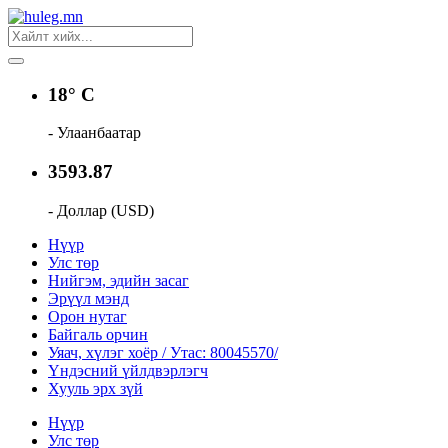
18° C
- Улаанбаатар
3593.87
- Доллар (USD)
Нүүр
Улс төр
Нийгэм, эдийн засаг
Эрүүл мэнд
Орон нутаг
Байгаль орчин
Уяач, хүлэг хоёр / Утас: 80045570/
Үндэсний үйлдвэрлэгч
Хууль эрх зүй
Нүүр
Улс төр