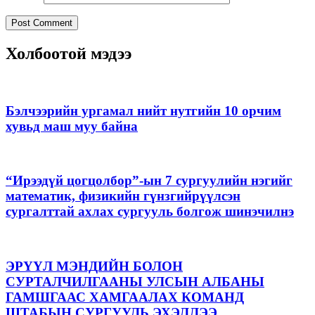
Холбоотой мэдээ
Бэлчээрийн ургамал нийт нутгийн 10 орчим
хувьд маш муу байна
“Ирээдүй цогцолбор”-ын 7 сургуулийн нэгийг
математик, физикийн гүнзгийрүүлсэн
сургалттай ахлах сургууль болгож шинэчилнэ
ЭРҮҮЛ МЭНДИЙН БОЛОН
СУРТАЛЧИЛГААНЫ УЛСЫН АЛБАНЫ
ГАМШГААС ХАМГААЛАХ КОМАНД
ШТАБЫН СУРГУУЛЬ ЭХЭЛЛЭЭ