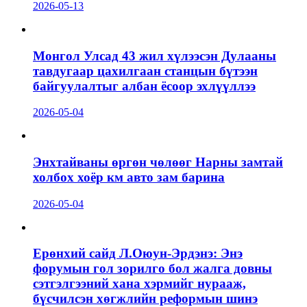
2026-05-13
Монгол Улсад 43 жил хүлээсэн Дулааны
тавдугаар цахилгаан станцын бүтээн
байгуулалтыг албан ёсоор эхлүүллээ
2026-05-04
Энхтайваны өргөн чөлөөг Нарны замтай
холбох хоёр км авто зам барина
2026-05-04
Ерөнхий сайд Л.Оюун-Эрдэнэ: Энэ
форумын гол зорилго бол жалга довны
сэтгэлгээний хана хэрмийг нурааж,
бүсчилсэн хөгжлийн реформын шинэ