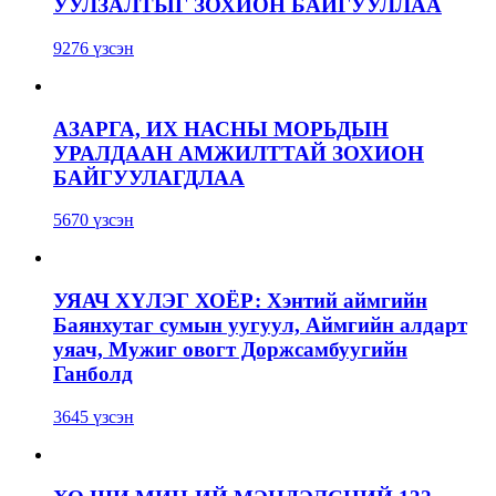
УУЛЗАЛТЫГ ЗОХИОН БАЙГУУЛЛАА
9276 үзсэн
АЗАРГА, ИХ НАСНЫ МОРЬДЫН
УРАЛДААН АМЖИЛТТАЙ ЗОХИОН
БАЙГУУЛАГДЛАА
5670 үзсэн
УЯАЧ ХҮЛЭГ ХОЁР: Хэнтий аймгийн
Баянхутаг сумын уугуул, Аймгийн алдарт
уяач, Мужиг овогт Доржсамбуугийн
Ганболд
3645 үзсэн