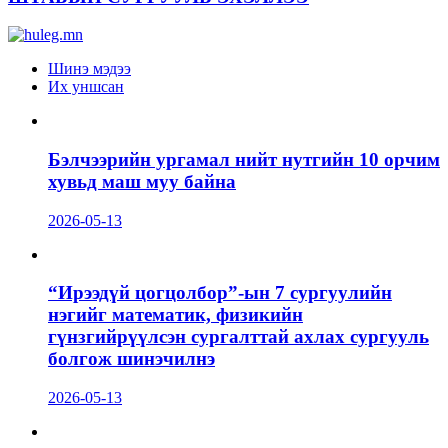
Шинэ мэдээ
Их уншсан
Бэлчээрийн ургамал нийт нутгийн 10 орчим
хувьд маш муу байна
2026-05-13
“Ирээдүй цогцолбор”-ын 7 сургуулийн
нэгийг математик, физикийн
гүнзгийрүүлсэн сургалттай ахлах сургууль
болгож шинэчилнэ
2026-05-13