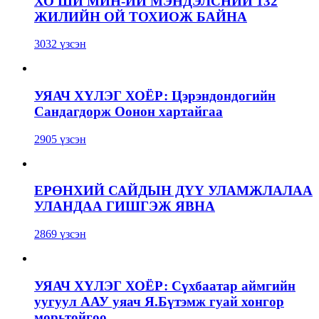
ХО ШИ МИН-ИЙ МЭНДЭЛСНИЙ 132
ЖИЛИЙН ОЙ ТОХИОЖ БАЙНА
3032 үзсэн
УЯАЧ ХҮЛЭГ ХОЁР: Цэрэндондогийн
Сандагдорж Оонон хартайгаа
2905 үзсэн
ЕРӨНХИЙ САЙДЫН ДҮҮ УЛАМЖЛАЛАА
УЛАНДАА ГИШГЭЖ ЯВНА
2869 үзсэн
УЯАЧ ХҮЛЭГ ХОЁР: Сүхбаатар аймгийн
уугуул ААУ уяач Я.Бүтэмж гуай хонгор
морьтойгоо