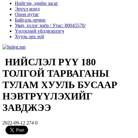
Нийгэм, эдийн засаг
Эрүүл мэнд
Орон нутаг
Байгаль орчин
Уяач, хүлэг хоёр / Утас: 80045570/
Үндэсний үйлдвэрлэгч
Хууль эрх зүй
НИЙСЛЭЛ РҮҮ 180
ТОЛГОЙ ТАРВАГАНЫ
ТУЛАМ ХУУЛЬ БУСААР
НЭВТРҮҮЛЭХИЙГ
ЗАВДЖЭЭ
2022-09-12
274
0