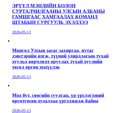
ЭРҮҮЛ МЭНДИЙН БОЛОН
СУРТАЛЧИЛГААНЫ УЛСЫН АЛБАНЫ
ГАМШГААС ХАМГААЛАХ КОМАНД
ШТАБЫН СУРГУУЛЬ ЭХЭЛЛЭЭ
2026-05-13
Монгол Улсын засаг захиргаа, нутаг
дэвсгэрийн нэгж, түүний удирдлагын тухай
хуульд өөрчлөлт оруулах тухай хуулийн
төсөл өргөн мэдүүлэв
2026-05-13
Мод бут, сөөгийн суулгац, үр үрслэгээний
өргөтгөсөн худалдаа үргэлжилж байна
2026-05-13