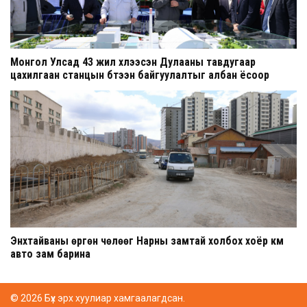
Монгол Улсад 43 жил хүлээсэн Дулааны тавдугаар
цахилгаан станцын бүтээн байгуулалтыг албан ёсоор
эхлүүллээ
Энхтайваны өргөн чөлөөг Нарны замтай холбох хоёр км
авто зам барина
© 2026 Бүх эрх хуулиар хамгаалагдсан.