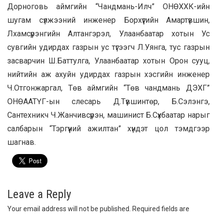
Дорноговь аймгийн “Чандмань-Илч” ОНӨХХК-ийн
шугам сүлжээний инженер Борхүүгийн Амартүвшин,
Лхамсүрэнгийн Алтангэрэл, Улаанбаатар хотын Ус
сувгийн удирдах газрын ус түгээгч Л.Уянга, тус газрын
засварчин Ш.Баттулга, Улаанбаатар хотын Орон сууц,
нийтийн аж ахуйн удирдах газрын хэсгийн инженер
Ч.Отгонжаргал, Төв аймгийн “Төв чандмань ДЭХГ”
ОНӨААТҮГ-ын слесарь Д.Түвшинтөр, Б.Сэлэнгэ,
Сантехникч Ч.Жанчивсүрэн, машинист Б.Сүхбаатар нарыг
салбарын “Тэргүүний ажилтан” хүндэт цол тэмдгээр
шагнав.
Leave a Reply
Your email address will not be published.
Required fields are