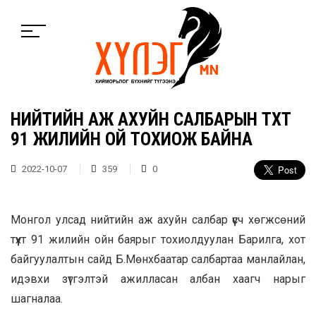
НИЙТИЙН АЖ АХУЙН САЛБАРЫН ТҮҮХТ
91 ЖИЛИЙН ОЙ ТОХИОЖ БАЙНА
2022-10-07
359
0
Монгол улсад нийтийн аж ахуйн салбар үүсч хөгжсөний
түүхт 91 жилийн ойн баярыг тохиолдуулан Барилга, хот
байгуулалтын сайд Б.Мөнхбаатар салбартаа манлайлан,
идэвхи зүтгэлтэй ажилласан албан хаагч нарыг
шагналаа.