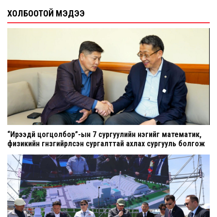
ХОЛБООТОЙ МЭДЭЭ
“Ирээдүй цогцолбор”-ын 7 сургуулийн нэгийг математик,
физикийн гүнзгийрүүлсэн сургалттай ахлах сургууль болгож
шинэчилнэ