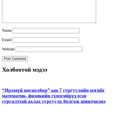
Name
Email
Website
Холбоотой мэдээ
“Ирээдүй цогцолбор”-ын 7 сургуулийн нэгийг
математик, физикийн гүнзгийрүүлсэн
сургалттай ахлах сургууль болгож шинэчилнэ