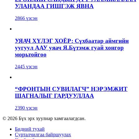
УЛАНДАА ГИШГЭЖ ЯВНА
2866 үзсэн
УЯАЧ ХҮЛЭГ ХОЁР: Сүхбаатар аймгийн
уугуул ААУ уяач Я.Бүтэмж гуай хонгор
морьтойгоо
2445 үзсэн
“ФРОНТЫН СУВИЛАГЧ” НЭРЭМЖИТ
ШАГНАЛЫГ ГАРДУУЛЛАА
2390 үзсэн
© 2026 Бүх эрх хуулиар хамгаалагдсан.
Бидний тухай
Сурталчилгаа байршуулах