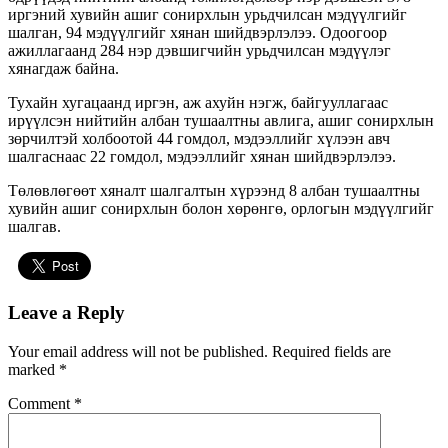
иргэний хувийн ашиг сонирхлын урьдчилсан мэдүүлгийг
шалган, 94 мэдүүлгийг хянан шийдвэрлэлээ. Одоогоор
ажиллагаанд 284 нэр дэвшигчийн урьдчилсан мэдүүлэг
хянагдаж байна.
Тухайн хугацаанд иргэн, аж ахуйн нэгж, байгууллагаас
ирүүлсэн нийтийн албан тушаалтны авлига, ашиг сонирхлын
зөрчилтэй холбоотой 44 гомдол, мэдээллийг хүлээн авч
шалгаснаас 22 гомдол, мэдээллийг хянан шийдвэрлэлээ.
Төлөвлөгөөт хяналт шалгалтын хүрээнд 8 албан тушаалтны
хувийн ашиг сонирхлын болон хөрөнгө, орлогын мэдүүлгийг
шалгав.
Leave a Reply
Your email address will not be published.
Required fields are
marked
*
Comment
*