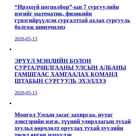
“Ирээдүй цогцолбор”-ын 7 сургуулийн
нэгийг математик, физикийн
гүнзгийрүүлсэн сургалттай ахлах сургууль
болгож шинэчилнэ
2026-05-13
ЭРҮҮЛ МЭНДИЙН БОЛОН
СУРТАЛЧИЛГААНЫ УЛСЫН АЛБАНЫ
ГАМШГААС ХАМГААЛАХ КОМАНД
ШТАБЫН СУРГУУЛЬ ЭХЭЛЛЭЭ
2026-05-13
Монгол Улсын засаг захиргаа, нутаг
дэвсгэрийн нэгж, түүний удирдлагын тухай
хуульд өөрчлөлт оруулах тухай хуулийн
төсөл өргөн мэдүүлэв