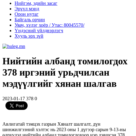
Нийгэм, эдийн засаг
Эрүүл мэнд
Орон нутаг
Байгаль орчин
Уяач, хүлэг хоёр / Утас: 80045570/
Үндэсний үйлдвэрлэгч
Хууль эрх зүй
Нийтийн албанд томилогдох
378 иргэний урьдчилсан
мэдүүлгийг хянан шалгав
2023-01-17
378
0
Авлигатай тэмцэх газрын Хяналт шалгалт, дүн
шинжилгээний хэлтэс нь 2023 оны 1 дүгээр сарын 9-13-ны
өдрүүдэд нийтийн албанд томилогдохоор нэр дэвшсэн 378