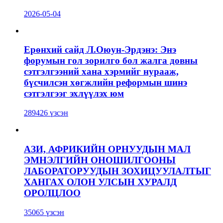
2026-05-04
Ерөнхий сайд Л.Оюун-Эрдэнэ: Энэ
форумын гол зорилго бол жалга довны
сэтгэлгээний хана хэрмийг нурааж,
бүсчилсэн хөгжлийн реформын шинэ
сэтгэлгээг эхлүүлэх юм
289426 үзсэн
АЗИ, АФРИКИЙН ОРНУУДЫН МАЛ
ЭМНЭЛГИЙН ОНОШИЛГООНЫ
ЛАБОРАТОРУУДЫН ЗОХИЦУУЛАЛТЫГ
ХАНГАХ ОЛОН УЛСЫН ХУРАЛД
ОРОЛЦЛОО
35065 үзсэн