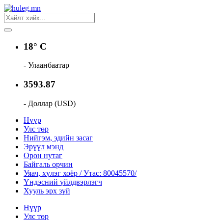
18° C
- Улаанбаатар
3593.87
- Доллар (USD)
Нүүр
Улс төр
Нийгэм, эдийн засаг
Эрүүл мэнд
Орон нутаг
Байгаль орчин
Уяач, хүлэг хоёр / Утас: 80045570/
Үндэсний үйлдвэрлэгч
Хууль эрх зүй
Нүүр
Улс төр