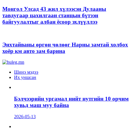
Монгол Улсад 43 жил хүлээсэн Дулааны
тавдугаар цахилгаан станцын бүтээн
байгуулалтыг албан ёсоор эхлүүллээ
Энхтайваны өргөн чөлөөг Нарны замтай холбох
хоёр км авто зам барина
Шинэ мэдээ
Их уншсан
Бэлчээрийн ургамал нийт нутгийн 10 орчим
хувьд маш муу байна
2026-05-13