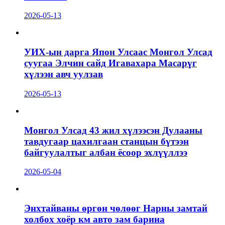
2026-05-13
УИХ-ын дарга Япон Улсаас Монгол Улсад
суугаа Элчин сайд Игавахара Масарүг
хүлээн авч уулзав
2026-05-13
Монгол Улсад 43 жил хүлээсэн Дулааны
тавдугаар цахилгаан станцын бүтээн
байгуулалтыг албан ёсоор эхлүүллээ
2026-05-04
Энхтайваны өргөн чөлөөг Нарны замтай
холбох хоёр км авто зам барина