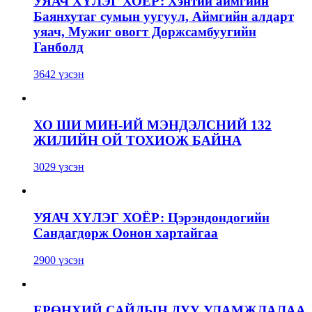
УЯАЧ ХҮЛЭГ ХОЁР: Хэнтий аймгийн
Баянхутаг сумын уугуул, Аймгийн алдарт
уяач, Мужиг овогт Доржсамбуугийн
Ганболд
3642 үзсэн
ХО ШИ МИН-ИЙ МЭНДЭЛСНИЙ 132
ЖИЛИЙН ОЙ ТОХИОЖ БАЙНА
3029 үзсэн
УЯАЧ ХҮЛЭГ ХОЁР: Цэрэндондогийн
Сандагдорж Оонон хартайгаа
2900 үзсэн
ЕРӨНХИЙ САЙДЫН ДҮҮ УЛАМЖЛАЛАА