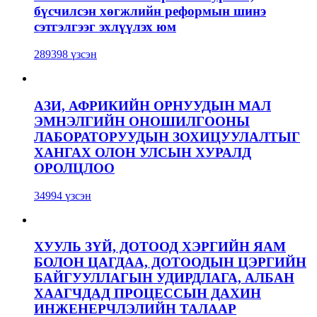
бүсчилсэн хөгжлийн реформын шинэ
сэтгэлгээг эхлүүлэх юм
289398 үзсэн
АЗИ, АФРИКИЙН ОРНУУДЫН МАЛ
ЭМНЭЛГИЙН ОНОШИЛГООНЫ
ЛАБОРАТОРУУДЫН ЗОХИЦУУЛАЛТЫГ
ХАНГАХ ОЛОН УЛСЫН ХУРАЛД
ОРОЛЦЛОО
34994 үзсэн
ХУУЛЬ ЗҮЙ, ДОТООД ХЭРГИЙН ЯАМ
БОЛОН ЦАГДАА, ДОТООДЫН ЦЭРГИЙН
БАЙГУУЛЛАГЫН УДИРДЛАГА, АЛБАН
ХААГЧДАД ПРОЦЕССЫН ДАХИН
ИНЖЕНЕРЧЛЭЛИЙН ТАЛААР