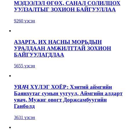
МЭДЭЭЛЭЛ ӨГӨХ, САНАЛ СОЛИЛЦОХ
УУЛЗАЛТЫГ ЗОХИОН БАЙГУУЛЛАА
9260 үзсэн
АЗАРГА, ИХ НАСНЫ МОРЬДЫН
УРАЛДААН АМЖИЛТТАЙ ЗОХИОН
БАЙГУУЛАГДЛАА
5655 үзсэн
УЯАЧ ХҮЛЭГ ХОЁР: Хэнтий аймгийн
Баянхутаг сумын уугуул, Аймгийн алдарт
уяач, Мужиг овогт Доржсамбуугийн
Ганболд
3631 үзсэн