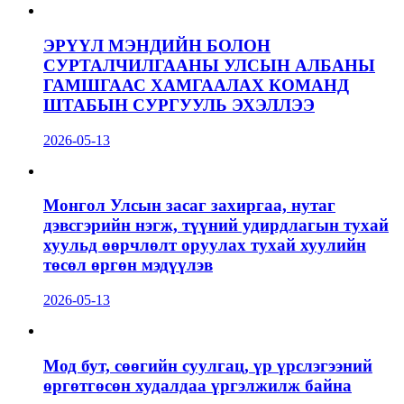
ЭРҮҮЛ МЭНДИЙН БОЛОН
СУРТАЛЧИЛГААНЫ УЛСЫН АЛБАНЫ
ГАМШГААС ХАМГААЛАХ КОМАНД
ШТАБЫН СУРГУУЛЬ ЭХЭЛЛЭЭ
2026-05-13
Монгол Улсын засаг захиргаа, нутаг
дэвсгэрийн нэгж, түүний удирдлагын тухай
хуульд өөрчлөлт оруулах тухай хуулийн
төсөл өргөн мэдүүлэв
2026-05-13
Мод бут, сөөгийн суулгац, үр үрслэгээний
өргөтгөсөн худалдаа үргэлжилж байна