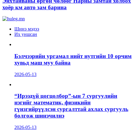
Энхтайваны өргөн чөлөөг Нарны замтай холбох
хоёр км авто зам барина
Шинэ мэдээ
Их уншсан
Бэлчээрийн ургамал нийт нутгийн 10 орчим
хувьд маш муу байна
2026-05-13
“Ирээдүй цогцолбор”-ын 7 сургуулийн
нэгийг математик, физикийн
гүнзгийрүүлсэн сургалттай ахлах сургууль
болгож шинэчилнэ
2026-05-13