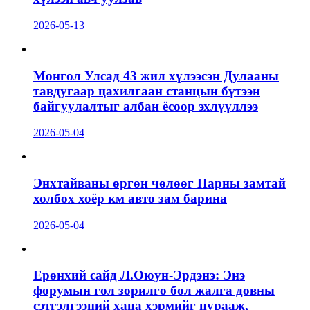
2026-05-13
Монгол Улсад 43 жил хүлээсэн Дулааны
тавдугаар цахилгаан станцын бүтээн
байгуулалтыг албан ёсоор эхлүүллээ
2026-05-04
Энхтайваны өргөн чөлөөг Нарны замтай
холбох хоёр км авто зам барина
2026-05-04
Ерөнхий сайд Л.Оюун-Эрдэнэ: Энэ
форумын гол зорилго бол жалга довны
сэтгэлгээний хана хэрмийг нурааж,