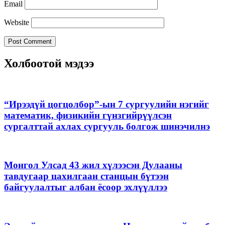
Email
Website
Холбоотой мэдээ
“Ирээдүй цогцолбор”-ын 7 сургуулийн нэгийг
математик, физикийн гүнзгийрүүлсэн
сургалттай ахлах сургууль болгож шинэчилнэ
Монгол Улсад 43 жил хүлээсэн Дулааны
тавдугаар цахилгаан станцын бүтээн
байгуулалтыг албан ёсоор эхлүүллээ