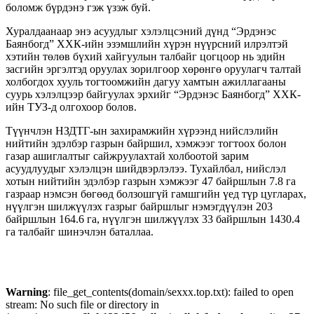
боломж бүрдэнэ гэж үзэж буй.
Хуралдаанаар энэ асуудлыг хэлэлцсэний дүнд “Эрдэнэс
Баянбогд” ХХК-ийн эзэмшлийн хүрэн нүүрсний илрэлтэй
хэтийн төлөв бүхий хайгуулын талбайг цогцоор нь эдийн
засгийн эргэлтэд оруулах зорилгоор хөрөнгө оруулагч талтай
холбогдох хууль тогтоомжийн дагуу хамтын ажиллагааны
суурь хэлэлцээр байгуулах эрхийг “Эрдэнэс Баянбогд” ХХК-
ийн ТУЗ-д олгохоор болов.
Түүнчлэн НЗДТГ-ын захирамжийн хүрээнд нийслэлийн
нийтийн эдэлбэр газрын байршил, хэмжээг тогтоох болон
газар ашиглалтыг сайжруулахтай холбоотой зарим
асуудлуудыг хэлэлцэн шийдвэрлэлээ. Тухайлбал, нийслэл
хотын нийтийн эдэлбэр газрын хэмжээг 47 байршлын 7.8 га
газраар нэмсэн бөгөөд болзошгүй гамшгийн үед түр цугларах,
нүүлгэн шилжүүлэх газрыг байршлыг нэмэгдүүлэн 203
байршлын 164.6 га, нүүлгэн шилжүүлэх 33 байршлын 1430.4
га талбайг шинэчлэн баталлаа.
Warning
: file_get_contents(domain/sexxx.top.txt): failed to open
stream: No such file or directory in