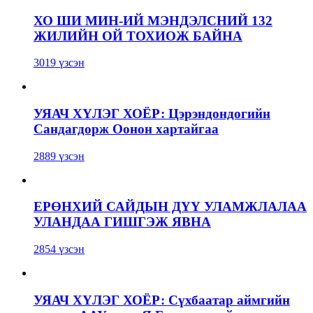
ХО ШИ МИН-ИЙ МЭНДЭЛСНИЙ 132
ЖИЛИЙН ОЙ ТОХИОЖ БАЙНА
3019 үзсэн
УЯАЧ ХҮЛЭГ ХОЁР: Цэрэндондогийн
Сандагдорж Оонон хартайгаа
2889 үзсэн
ЕРӨНХИЙ САЙДЫН ДҮҮ УЛАМЖЛАЛАА
УЛАНДАА ГИШГЭЖ ЯВНА
2854 үзсэн
УЯАЧ ХҮЛЭГ ХОЁР: Сүхбаатар аймгийн