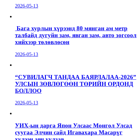
2026-05-13
Бага хурлын хүрээнд 80 мянган ам метр
талбайд дугуйн зам, явган зам, авто зогсоол
хийхээр төлөвлөсөн
2026-05-13
“СУВИЛАГЧ ТАНДАА БАЯРЛАЛАА-2026”
УЛСЫН ЗӨВЛӨГӨӨН ТӨРИЙН ОРДОНД
БОЛЛОО
2026-05-13
УИХ-ын дарга Япон Улсаас Монгол Улсад
суугаа Элчин сайд Игавахара Масарүг
хүлээн авч уулзав