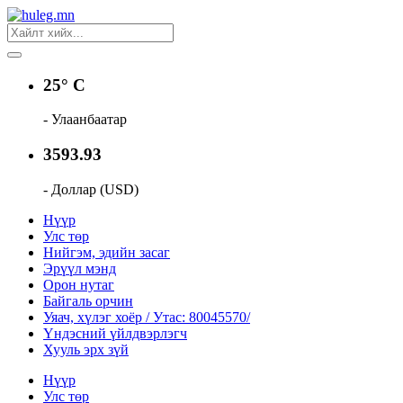
25° C
- Улаанбаатар
3593.93
- Доллар (USD)
Нүүр
Улс төр
Нийгэм, эдийн засаг
Эрүүл мэнд
Орон нутаг
Байгаль орчин
Уяач, хүлэг хоёр / Утас: 80045570/
Үндэсний үйлдвэрлэгч
Хууль эрх зүй
Нүүр
Улс төр