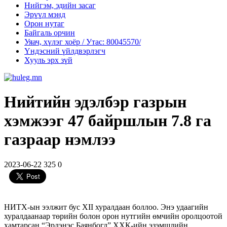
Нийгэм, эдийн засаг
Эрүүл мэнд
Орон нутаг
Байгаль орчин
Уяач, хүлэг хоёр / Утас: 80045570/
Үндэсний үйлдвэрлэгч
Хууль эрх зүй
Нийтийн эдэлбэр газрын
хэмжээг 47 байршлын 7.8 га
газраар нэмлээ
2023-06-22
325
0
НИТХ-ын ээлжит бус XII хуралдаан боллоо. Энэ удаагийн
хуралдаанаар төрийн болон орон нутгийн өмчийн оролцоотой
хамтарсан “Эрдэнэс Баянбогд” ХХК-ийн эзэмшлийн