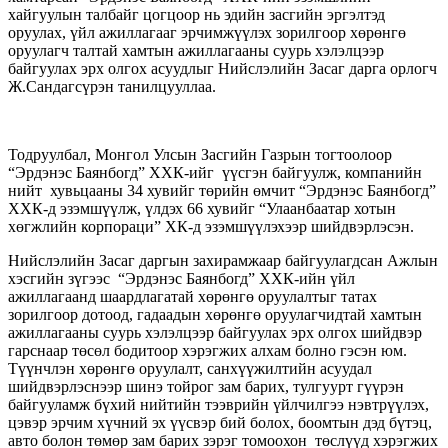
хайгуулын талбайг цогцоор нь эдийн засгийн эргэлтэд
оруулах, үйл ажиллагааг эрчимжүүлэх зорилгоор хөрөнгө
оруулагч талтай хамтын ажиллагааны суурь хэлэлцээр
байгуулах эрх олгох асуудлыг Нийслэлийн Засаг дарга орлогч
Ж.Сандагсүрэн танилцууллаа.
Тодруулбал, Монгол Улсын Засгийн Газрын тогтоолоор
“Эрдэнэс Баянбогд” ХХК-ийг үүсгэн байгуулж, компанийн
нийт хувьцааны 34 хувийг төрийн өмчит “Эрдэнэс Баянбогд”
ХХК-д эзэмшүүлж, үлдэх 66 хувийг “Улаанбаатар хотын
хөгжлийн корпораци” ХК-д эзэмшүүлэхээр шийдвэрлэсэн.
Нийслэлийн Засаг даргын захирамжаар байгуулагдсан Ажлын
хэсгийн зүгээс “Эрдэнэс Баянбогд” ХХК-ийн үйл
ажиллагаанд шаардлагатай хөрөнгө оруулалтыг татах
зорилгоор дотоод, гадаадын хөрөнгө оруулагчидтай хамтын
ажиллагааны суурь хэлэлцээр байгуулах эрх олгох шийдвэр
гарснаар төсөл бодитоор хэрэгжих алхам болно гэсэн юм.
Түүнчлэн хөрөнгө оруулалт, санхүүжилтийн асуудал
шийдвэрлэснээр шинэ тойрог зам барих, тулгуурт гүүрэн
байгууламж бүхий нийтийн тээврийн үйлчилгээ нэвтрүүлэх,
цэвэр эрчим хүчний эх үүсвэр бий болох, боомтын дэд бүтэц,
авто болон төмөр зам барих зэрэг томоохон төслүүд хэрэгжих