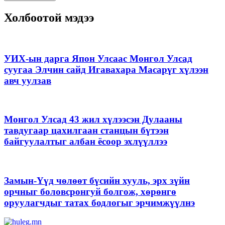
Холбоотой мэдээ
УИХ-ын дарга Япон Улсаас Монгол Улсад
суугаа Элчин сайд Игавахара Масарүг хүлээн
авч уулзав
Монгол Улсад 43 жил хүлээсэн Дулааны
тавдугаар цахилгаан станцын бүтээн
байгуулалтыг албан ёсоор эхлүүллээ
Замын-Үүд чөлөөт бүсийн хууль, эрх зүйн
орчныг боловсронгуй болгож, хөрөнгө
оруулагчдыг татах бодлогыг эрчимжүүлнэ