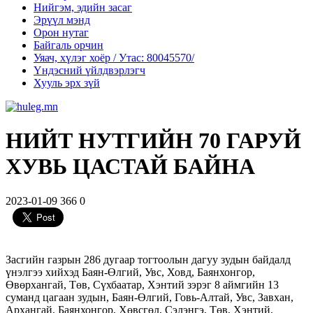
Нийгэм, эдийн засаг
Эрүүл мэнд
Орон нутаг
Байгаль орчин
Уяач, хүлэг хоёр / Утас: 80045570/
Үндэсний үйлдвэрлэгч
Хууль эрх зүй
НИЙТ НУТГИЙН 70 ГАРУЙ
ХУВЬ ЦАСТАЙ БАЙНА
2023-01-09
366
0
Засгийн газрын 286 дугаар тогтоолын дагуу зудын байдалд
үнэлгээ хийхэд Баян-Өлгий, Увс, Ховд, Баянхонгор,
Өвөрхангай, Төв, Сүхбаатар, Хэнтий зэрэг 8 аймгийн 13
суманд цагаан зудын, Баян-Өлгий, Говь-Алтай, Увс, Завхан,
Архангай, Баянхонгор, Хөвсгөл, Сэлэнгэ, Төв, Хэнтий,