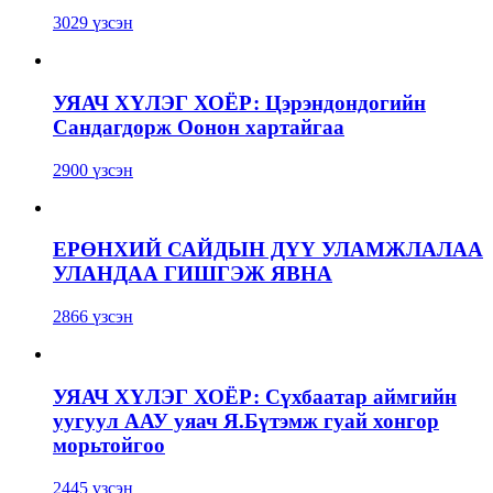
3029 үзсэн
УЯАЧ ХҮЛЭГ ХОЁР: Цэрэндондогийн
Сандагдорж Оонон хартайгаа
2900 үзсэн
ЕРӨНХИЙ САЙДЫН ДҮҮ УЛАМЖЛАЛАА
УЛАНДАА ГИШГЭЖ ЯВНА
2866 үзсэн
УЯАЧ ХҮЛЭГ ХОЁР: Сүхбаатар аймгийн
уугуул ААУ уяач Я.Бүтэмж гуай хонгор
морьтойгоо
2445 үзсэн