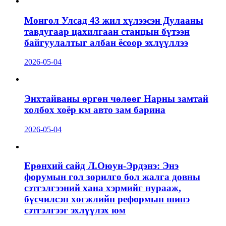
Монгол Улсад 43 жил хүлээсэн Дулааны
тавдугаар цахилгаан станцын бүтээн
байгуулалтыг албан ёсоор эхлүүллээ
2026-05-04
Энхтайваны өргөн чөлөөг Нарны замтай
холбох хоёр км авто зам барина
2026-05-04
Ерөнхий сайд Л.Оюун-Эрдэнэ: Энэ
форумын гол зорилго бол жалга довны
сэтгэлгээний хана хэрмийг нурааж,
бүсчилсэн хөгжлийн реформын шинэ
сэтгэлгээг эхлүүлэх юм