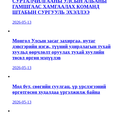
СУРТАЛЧИЛГААНЫ УЛСЫН АЛБАНЫ
ГАМШГААС ХАМГААЛАХ КОМАНД
ШТАБЫН СУРГУУЛЬ ЭХЭЛЛЭЭ
2026-05-13
Монгол Улсын засаг захиргаа, нутаг
дэвсгэрийн нэгж, түүний удирдлагын тухай
хуульд өөрчлөлт оруулах тухай хуулийн
төсөл өргөн мэдүүлэв
2026-05-13
Мод бут, сөөгийн суулгац, үр үрслэгээний
өргөтгөсөн худалдаа үргэлжилж байна
2026-05-13