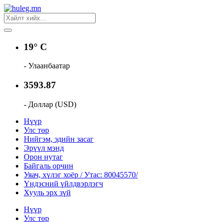
19° C
- Улаанбаатар
3593.87
- Доллар (USD)
Нүүр
Улс төр
Нийгэм, эдийн засаг
Эрүүл мэнд
Орон нутаг
Байгаль орчин
Уяач, хүлэг хоёр / Утас: 80045570/
Үндэсний үйлдвэрлэгч
Хууль эрх зүй
Нүүр
Улс төр