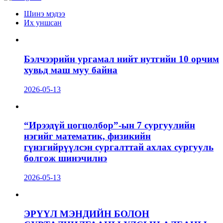
Шинэ мэдээ
Их уншсан
Бэлчээрийн ургамал нийт нутгийн 10 орчим
хувьд маш муу байна
2026-05-13
“Ирээдүй цогцолбор”-ын 7 сургуулийн
нэгийг математик, физикийн
гүнзгийрүүлсэн сургалттай ахлах сургууль
болгож шинэчилнэ
2026-05-13
ЭРҮҮЛ МЭНДИЙН БОЛОН