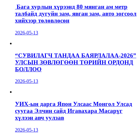
Бага хурлын хүрээнд 80 мянган ам метр
талбайд дугуйн зам, явган зам, авто зогсоол
хийхээр төлөвлөсөн
2026-05-13
“СУВИЛАГЧ ТАНДАА БАЯРЛАЛАА-2026”
УЛСЫН ЗӨВЛӨГӨӨН ТӨРИЙН ОРДОНД
БОЛЛОО
2026-05-13
УИХ-ын дарга Япон Улсаас Монгол Улсад
суугаа Элчин сайд Игавахара Масарүг
хүлээн авч уулзав
2026-05-13