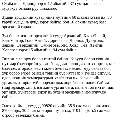
Сүхбаатар, Дорнод зэрэг 12 аймгийн 37 сум цагаанаар
зудархуу байдал руу шилжлээ.
Зудын эрсдэлийн хувьд нийт нутгийн 60 шахам хувьд их, 30
гаруй хувьд нь дунд зэрэг байгаа бол 10 орчим хувьд бага
эрсдэлтэй гарлаа.
Зуд болох нэн их эрсдэлтэй сумд: Архангай, Баян-Өлгий,
Баянхонгор, Говь-Алтай, Дорноговь, Дорнод, Дундговь,
Завхан, Өвөрхангай, Өмнөговь, Увс, Ховд, Төв, Хэнтий,
Хөвсгөл зэрэг 15 аймгийн 194 сум байна.
Энэ жил гандуу болон гантай байсан баруун болон говийн
нутгаар бэлчээрийн ургац бага, даац олон дахин хэтэрсэн, мал
бэлчээх, оторлох, өвс тэжээл бэлтгэх нөхцөл муу байгаа бол
хур бороо элбэг байсан төвийн бүс нутгаар ч зундаа сэрүүн,
өдөр шөнийн температурын хэлбэлзэл их, бэлчээрийн
ургамлын төрөл зүйл өөрчлөгдөж доройтсон төлөвт байгаа
(tsag-agaar.gov.mn), нэгжийн ургац бага, малын тоо ихтэй, цас
эрт орж, хүйтэрсэн зэрэг нь зудын эрсдэлийг нэмэгдүүлж
байна.
Эдгээр аймаг, сумдад 99820 өрхийн 35.9 сая мал өвөлжихөөс
87905 өрх, 30.4 сая мал орон нутагтаа, 11915 өрх 5.5 сая мал
отроор өвөлжиж байна.