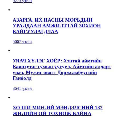
9273 үзсэн
АЗАРГА, ИХ НАСНЫ МОРЬДЫН
УРАЛДААН АМЖИЛТТАЙ ЗОХИОН
БАЙГУУЛАГДЛАА
5667 үзсэн
УЯАЧ ХҮЛЭГ ХОЁР: Хэнтий аймгийн
Баянхутаг сумын уугуул, Аймгийн алдарт
уяач, Мужиг овогт Доржсамбуугийн
Ганболд
3641 үзсэн
ХО ШИ МИН-ИЙ МЭНДЭЛСНИЙ 132
ЖИЛИЙН ОЙ ТОХИОЖ БАЙНА