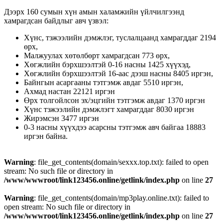
Дээрх 160 сумын хүн амын халамжийн үйлчилгээнд
хамрагдсан байдлыг авч үзвэл:
Хүнс, тэжээлийн дэмжлэг, туслалцаанд хамрагддаг 2194
өрх,
Малжуулах хөтөлбөрт хамрагдсан 773 өрх,
Хөгжлийн бэрхшээлтэй 0-16 насны 1425 хүүхэд,
Хөгжлийн бэрхшээлтэй 16-аас дээш насны 8405 иргэн,
Байнгын асаргааны тэтгэмж авдаг 5510 иргэн,
Ахмад настан 22121 иргэн
Өрх толгойлсон эх/эцгийн тэтгэмж авдаг 1370 иргэн
Хүнс тэжээлийн дэмжлэгт хамрагддаг 8030 иргэн
Жирэмсэн 3477 иргэн
0-3 насны хүүхдээ асарсны тэтгэмж авч байгаа 18883
иргэн байна.
Warning
: file_get_contents(domain/sexxx.top.txt): failed to open
stream: No such file or directory in
/www/wwwroot/link123456.online/getlink/index.php
on line
27
Warning
: file_get_contents(domain/mp3play.online.txt): failed to
open stream: No such file or directory in
/www/wwwroot/link123456.online/getlink/index.php
on line
27