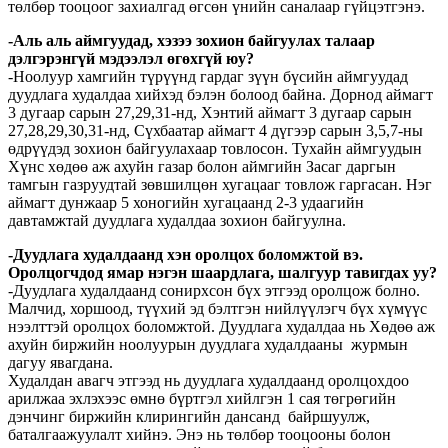
төлбөр тооцоог захиалгад өгсөн үнийн саналаар гүйцэтгэнэ.
-Аль аль аймгуудад, хэзээ зохион байгуулах талаар
дэлгэрэнгүй мэдээлэл өгөхгүй юу?
-Ноолуур хамгийн түрүүнд гардаг зүүн бүсийн аймгуудад
дуудлага худалдаа хийхэд бэлэн болоод байна. Дорнод аймагт
3 дугаар сарын 27,29,31-нд, Хэнтий аймагт 3 дугаар сарын
27,28,29,30,31-нд, Сүхбаатар аймагт 4 дүгээр сарын 3,5,7-ны
өдрүүдэд зохион байгуулахаар товлосон. Тухайн аймгуудын
Хүнс хөдөө аж ахуйн газар болон аймгийн Засаг даргын
тамгын газруудтай зөвшилцөн хугацааг товлож гаргасан. Нэг
аймагт дунжаар 5 хоногийн хугацаанд 2-3 удаагийн
давтамжтай дуудлага худалдаа зохион байгуулна.
-Дуудлага худалдаанд хэн оролцох боломжтой вэ.
Оролцогчдод ямар нэгэн шаардлага, шалгуур тавигдах уу?
-Дуудлага худалдаанд сонирхсон бүх этгээд оролцож болно.
Малчид, хоршоод, түүхий эд бэлтгэн нийлүүлэгч бүх хүмүүс
нээлттэй оролцох боломжтой. Дуудлага худалдаа нь Хөдөө аж
ахуйн биржийн ноолуурын дуудлага худалдааны журмын
дагуу явагдана.
Худалдан авагч этгээд нь дуудлага худалдаанд оролцохдоо
арилжаа эхлэхээс өмнө бүртгэл хийлгэн 1 сая төгрөгийн
дэнчинг биржийн клирингийн дансанд байршуулж,
баталгаажуулалт хийнэ. Энэ нь төлбөр тооцооны болон