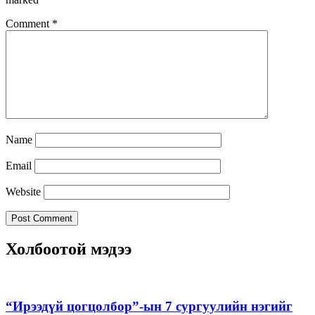
Comment
*
Name
Email
Website
Холбоотой мэдээ
“Ирээдүй цогцолбор”-ын 7 сургуулийн нэгийг