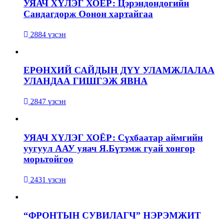
УЯАЧ ХҮЛЭГ ХОЁР: Цэрэндондогийн
Сандагдорж Оонон хартайгаа
2884 үзсэн
ЕРӨНХИЙ САЙДЫН ДҮҮ УЛАМЖЛАЛАА
УЛАНДАА ГИШГЭЖ ЯВНА
2847 үзсэн
УЯАЧ ХҮЛЭГ ХОЁР: Сүхбаатар аймгийн
уугуул ААУ уяач Я.Бүтэмж гуай хонгор
морьтойгоо
2431 үзсэн
“ФРОНТЫН СУВИЛАГЧ” НЭРЭМЖИТ