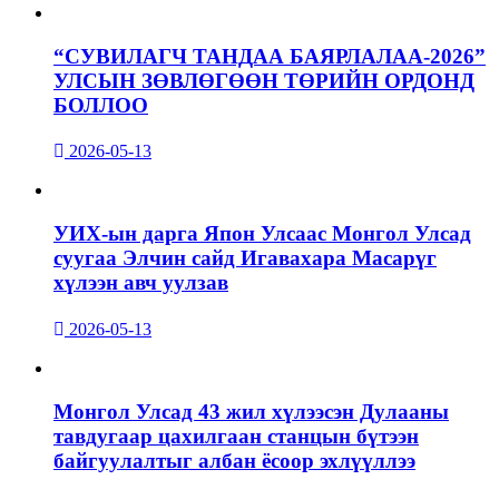
“СУВИЛАГЧ ТАНДАА БАЯРЛАЛАА-2026”
УЛСЫН ЗӨВЛӨГӨӨН ТӨРИЙН ОРДОНД
БОЛЛОО
2026-05-13
УИХ-ын дарга Япон Улсаас Монгол Улсад
суугаа Элчин сайд Игавахара Масарүг
хүлээн авч уулзав
2026-05-13
Монгол Улсад 43 жил хүлээсэн Дулааны
тавдугаар цахилгаан станцын бүтээн
байгуулалтыг албан ёсоор эхлүүллээ