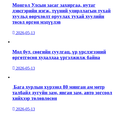
Монгол Улсын засаг захиргаа, нутаг
дэвсгэрийн нэгж, түүний удирдлагын тухай
хуульд өөрчлөлт оруулах тухай хуулийн
төсөл өргөн мэдүүлэв
2026-05-13
Мод бут, сөөгийн суулгац, үр үрслэгээний
өргөтгөсөн худалдаа үргэлжилж байна
2026-05-13
Бага хурлын хүрээнд 80 мянган ам метр
талбайд дугуйн зам, явган зам, авто зогсоол
хийхээр төлөвлөсөн
2026-05-13