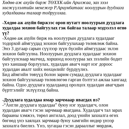
Хөдөө аж ахуйн бирж ТӨХХК-ийн Арилжаа, зах зээл
хөгжүүлэлтийн менежер Р.Ариунбатаас ноолуурын дуудлага
худалдааны талаар тодрууллаа.
-Хөдөө аж ахуйн биржээс орон нутагт ноолуурын дуудлага
худалдаа зохион байгуулах гэж байгаа талаар мэдээлэл өгнө
үү?
-Хөдөө аж ахуйн бирж нь ноолуурын дуудлага худалдааг
тодорхой аймгуудад зохион байгуулахаар төлөвлөж байна.
Энэ 3 дугаар сарын сүүлээр зүүн бүсийн аймгуудаас эхлэн
зохион байгуулна. Ноолуурын дуудлага худалдааг зохион
байгуулснаар малчид, хоршоод ноолуураа зах зээлийн бодит
үнэ ханшаар борлуулах, худалдан авагч нарт нэг дороос
худалдан авалт хийх нөхцөлийг бүрдүүлнэ.
Бид аймгийн төвүүд болон зарим сумдад дуудлага худалдааг
зохион байгуулахаар төлөвлөгөө гарган бэлтгэл ажлаа хангаад
байна. Одоо дуудлага худалдаанд оролцох худалдан авагчдын
бүртгэлийг эхлүүлээд байна.
-Дуудлага худалдаа ямар зарчмаар явагдах вэ?
-“Англи дуудлага худалдаа” буюу нэг худалдагч, олон
худалдан авагч гэсэн зарчмаар явагдана. Худалдагч тал зарах
барааны хэмжээ, төрөл ангилал, доод үнийн захиалга өгөх
бөгөөд үнэ хаялцах зарчмаар буюу хамгийн өндөр үнээр
захиалга биелнэ. Үнэ, хугацаа гэсэн дарааллыг мөрдөж,