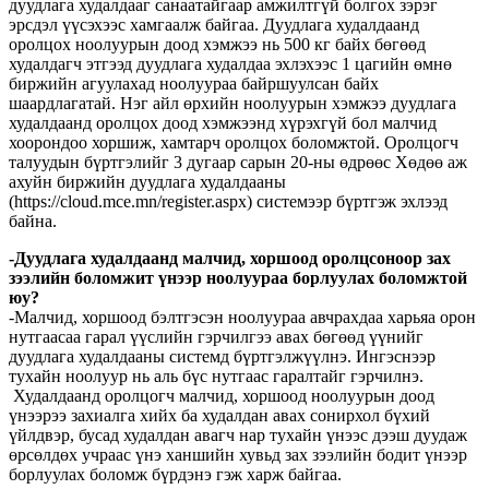
дуудлага худалдааг санаатайгаар амжилтгүй болгох зэрэг
эрсдэл үүсэхээс хамгаалж байгаа. Дуудлага худалдаанд
оролцох ноолуурын доод хэмжээ нь 500 кг байх бөгөөд
худалдагч этгээд дуудлага худалдаа эхлэхээс 1 цагийн өмнө
биржийн агуулахад ноолуураа байршуулсан байх
шаардлагатай. Нэг айл өрхийн ноолуурын хэмжээ дуудлага
худалдаанд оролцох доод хэмжээнд хүрэхгүй бол малчид
хоорондоо хоршиж, хамтарч оролцох боломжтой. Оролцогч
талуудын бүртгэлийг 3 дугаар сарын 20-ны өдрөөс Хөдөө аж
ахуйн биржийн дуудлага худалдааны
(https://cloud.mce.mn/register.aspx) системээр бүртгэж эхлээд
байна.
-Дуудлага худалдаанд малчид, хоршоод оролцсоноор зах
зээлийн боломжит үнээр ноолуураа борлуулах боломжтой
юу?
-Малчид, хоршоод бэлтгэсэн ноолуураа авчрахдаа харьяа орон
нутгаасаа гарал үүслийн гэрчилгээ авах бөгөөд үүнийг
дуудлага худалдааны системд бүртгэлжүүлнэ. Ингэснээр
тухайн ноолуур нь аль бүс нутгаас гаралтайг гэрчилнэ.
Худалдаанд оролцогч малчид, хоршоод ноолуурын доод
үнээрээ захиалга хийх ба худалдан авах сонирхол бүхий
үйлдвэр, бусад худалдан авагч нар тухайн үнээс дээш дуудаж
өрсөлдөх учраас үнэ ханшийн хувьд зах зээлийн бодит үнээр
борлуулах боломж бүрдэнэ гэж харж байгаа.