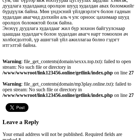
сум, баг бүрээр явж ноолуураа цуглуулах зардлыг хэмнэж,
дуудлага худалдаанд оролцон шууд худалдан авах боломжийг
бүрдүүлж байна. Мөн үндэсний үйлдвэрлэгч болон гаднын
худалдан авагчид дэлхийн аль ч улс орноос цахимаар шууд
оролцох боломжтой болж байна.
Энэхүү дуудлага худалдааг жил бүр зохион байгуулснаар
цаашдаа худалдагч болон худалдан авагч нарт томоохон ач
холбогдолтой, үр ашигтай үйл ажиллагаа болно гэдэгт
итгэлтэй байна.
Warning
: file_get_contents(domain/sexxx.top.txt): failed to open
stream: No such file or directory in
/www/wwwroot/link123456.online/getlink/index.php
on line
27
Warning
: file_get_contents(domain/mp3play.online.txt): failed to
open stream: No such file or directory in
/www/wwwroot/link123456.online/getlink/index.php
on line
27
Leave a Reply
Your email address will not be published.
Required fields are
marked
*