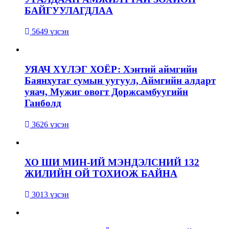
БАЙГУУЛАГДЛАА
5649 үзсэн
УЯАЧ ХҮЛЭГ ХОЁР: Хэнтий аймгийн
Баянхутаг сумын уугуул, Аймгийн алдарт
уяач, Мужиг овогт Доржсамбуугийн
Ганболд
3626 үзсэн
ХО ШИ МИН-ИЙ МЭНДЭЛСНИЙ 132
ЖИЛИЙН ОЙ ТОХИОЖ БАЙНА
3013 үзсэн