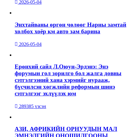
2026-05-04
Энхтайваны өргөн чөлөөг Нарны замтай
холбох хоёр км авто зам барина
2026-05-04
Ерөнхий сайд Л.Оюун-Эрдэнэ: Энэ
форумын гол зорилго бол жалга довны
сэтгэлгээний хана хэрмийг нурааж,
бүсчилсэн хөгжлийн реформын шинэ
сэтгэлгээг эхлүүлэх юм
289385 үзсэн
АЗИ, АФРИКИЙН ОРНУУДЫН МАЛ
ЭМНЭЛГИЙН ОНОШИЛГООНЫ