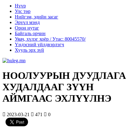
Нүүр
Улс төр
Нийгэм, эдийн засаг
Эрүүл мэнд
Орон нутаг
Байгаль орчин
Уяач, хүлэг хоёр / Утас: 80045570/
Үндэсний үйлдвэрлэгч
Хууль эрх зүй
НООЛУУРЫН ДУУДЛАГА
ХУДАЛДААГ ЗҮҮН
АЙМГААС ЭХЛҮҮЛНЭ
2023-03-21
471
0