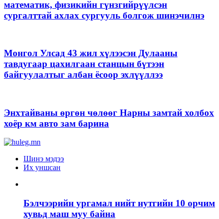
математик, физикийн гүнзгийрүүлсэн
сургалттай ахлах сургууль болгож шинэчилнэ
Монгол Улсад 43 жил хүлээсэн Дулааны
тавдугаар цахилгаан станцын бүтээн
байгуулалтыг албан ёсоор эхлүүллээ
Энхтайваны өргөн чөлөөг Нарны замтай холбох
хоёр км авто зам барина
Шинэ мэдээ
Их уншсан
Бэлчээрийн ургамал нийт нутгийн 10 орчим
хувьд маш муу байна