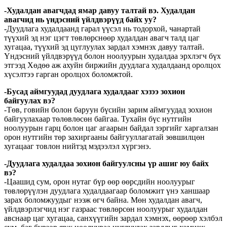
-Худалдан авагчдад ямар давуу талтай вэ. Худалдан
авагчид нь үндэсний үйлдвэрүүд байх уу?
-Дуудлага худалдаанд гарал үүсэл нь тодорхой, чанартай
түүхий эд нэг цэгт төвлөрснөөр худалдан авагч талд цаг
хугацаа, түүхий эд цуглуулах зардал хэмнэх давуу талтай.
Үндэсний үйлдвэрүүд болон ноолуурын худалдаа эрхлэгч бүх
этгээд Хөдөө аж ахуйн биржийн дуудлага худалдаанд оролцох
хүсэлтээ гарган оролцох боломжтой.
-Бусад аймгуудад дуудлага худалдааг хэзээ зохион
байгуулах вэ?
-Төв, говийн болон баруун бүсийн зарим аймгуудад зохион
байгуулахаар төлөвлөсөн байгаа. Тухайн бүс нутгийн
ноолуурын гарц болон цаг агаарын байдал зэргийг харгалзан
орон нутгийн төр захиргааны байгууллагатай зөвшилцөн
хугацааг товлон нийтэд мэдээлэл хүргэнэ.
-Дуудлага худалдаа зохион байгуулсны үр ашиг юу байх
вэ?
-Цаашид сум, орон нутаг бүр өөр өөрсдийн ноолуурыг
төвлөрүүлэн дуудлага худалдаагаар боломжит үнэ ханшаар
зарах боломжуудыг нээж өгч байна. Мөн худалдан авагч,
үйлдвэрлэгчид нэг газраас төвлөрсөн ноолуурыг худалдан
авснаар цаг хугацаа, санхүүгийн зардал хэмнэх, өөрөөр хэлбэл