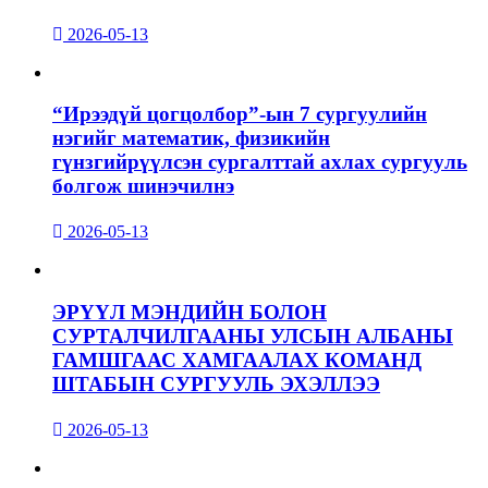
2026-05-13
“Ирээдүй цогцолбор”-ын 7 сургуулийн
нэгийг математик, физикийн
гүнзгийрүүлсэн сургалттай ахлах сургууль
болгож шинэчилнэ
2026-05-13
ЭРҮҮЛ МЭНДИЙН БОЛОН
СУРТАЛЧИЛГААНЫ УЛСЫН АЛБАНЫ
ГАМШГААС ХАМГААЛАХ КОМАНД
ШТАБЫН СУРГУУЛЬ ЭХЭЛЛЭЭ
2026-05-13