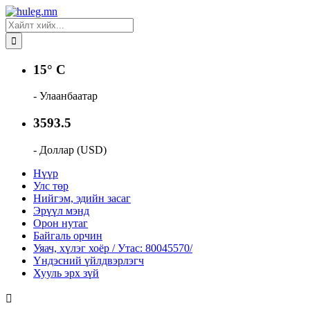
15° C
- Улаанбаатар
3593.5
- Доллар (USD)
Нүүр
Улс төр
Нийгэм, эдийн засаг
Эрүүл мэнд
Орон нутаг
Байгаль орчин
Уяач, хүлэг хоёр / Утас: 80045570/
Үндэсний үйлдвэрлэгч
Хууль эрх зүй