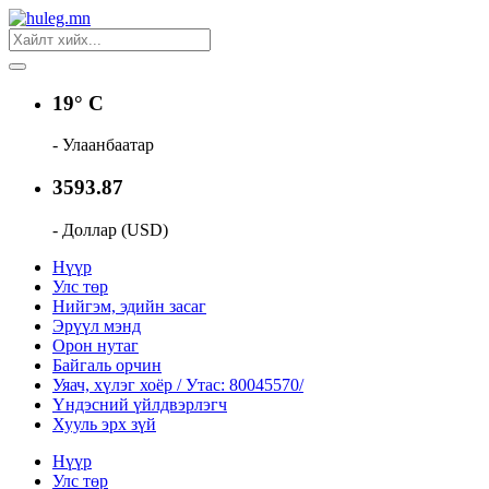
19° C
- Улаанбаатар
3593.87
- Доллар (USD)
Нүүр
Улс төр
Нийгэм, эдийн засаг
Эрүүл мэнд
Орон нутаг
Байгаль орчин
Уяач, хүлэг хоёр / Утас: 80045570/
Үндэсний үйлдвэрлэгч
Хууль эрх зүй
Нүүр
Улс төр