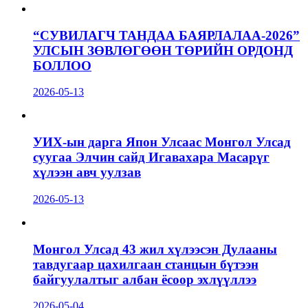
“СУВИЛАГЧ ТАНДАА БАЯРЛАЛАА-2026”
УЛСЫН ЗӨВЛӨГӨӨН ТӨРИЙН ОРДОНД
БОЛЛОО
2026-05-13
УИХ-ын дарга Япон Улсаас Монгол Улсад
суугаа Элчин сайд Игавахара Масарүг
хүлээн авч уулзав
2026-05-13
Монгол Улсад 43 жил хүлээсэн Дулааны
тавдугаар цахилгаан станцын бүтээн
байгуулалтыг албан ёсоор эхлүүллээ
2026-05-04