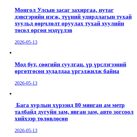
Монгол Улсын засаг захиргаа, нутаг
дэвсгэрийн нэгж, түүний удирдлагын тухай
хуульд өөрчлөлт оруулах тухай хуулийн
төсөл өргөн мэдүүлэв
2026-05-13
Мод бут, сөөгийн суулгац, үр үрслэгээний
өргөтгөсөн худалдаа үргэлжилж байна
2026-05-13
Бага хурлын хүрээнд 80 мянган ам метр
талбайд дугуйн зам, явган зам, авто зогсоол
хийхээр төлөвлөсөн
2026-05-13