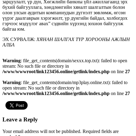
зарцуулалт, үр дүн, Хөгжлийн банкны үйл ажиллагаанд эрх
бүхий байгууллага, хөндлөнгийн хяналт шалгалтын болон
олон улсын аудитын компаниудын дүгнэлт зөвлөмж, өгсөн
үүрэг даалгаврын хэрэгжилт, үр дүнгийн байдал, холбогдох
гэрчээс мэдүүлэг авах” сэдвийн хүрээнд зохион байгуулж
байгаа юм.
ЭХ СУРВАЛЖ:
ХЯНАН ШАЛГАХ ТҮР ХОРООНЫ АЖЛЫН
АЛБА
Warning
: file_get_contents(domain/sexxx.top.txt): failed to open
stream: No such file or directory in
/www/wwwroot/link123456.online/getlink/index.php
on line
27
Warning
: file_get_contents(domain/mp3play.online.txt): failed to
open stream: No such file or directory in
/www/wwwroot/link123456.online/getlink/index.php
on line
27
Leave a Reply
Your email address will not be published.
Required fields are