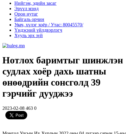
Нийгэм, эдийн засаг
Эрүүл мэнд
Орон нутаг
Байгаль орчин
Уяач, хүлэг хоёр / Утас: 80045570/
Үндэсний үйлдвэрлэгч
Хууль эрх зүй
Нотлох баримтыг шинжлэн
судлах хоёр дахь шатны
өнөөдрийн сонсголд 39
гэрчийг дууджээ
2023-02-08
463
0
Монгол Улсын Их Хурлын 2022 оны 04 дүгээр сарын 15-ны