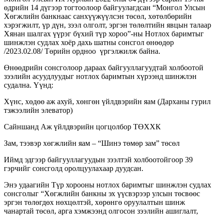
өдрийн 14 дүгээр тогтоолоор байгуулагдсан “Монгол Улсын
Хөгжлийн банкнаас санхүүжүүлсэн төсөл, хөтөлбөрийн
хэрэгжилт, үр дүн, зээл олголт, эргэн төлөлтийн явцын талаар
Хянан шалгах үүрэг бүхий түр хороо”-ны Нотлох баримтыг
шинжлэн судлах хоёр дахь шатны сонсгол өнөөдөр
/2023.02.08/ Төрийн ордноо үргэлжилж байна.
Өнөөдрийн сонсголоор дараах байгууллагуудтай холбоотой
зээлийн асуудлуудыг нотлох баримтын хүрээнд шинжлэн
судална. Үүнд:
Хүнс, хөдөө аж ахуй, хөнгөн үйлдвэрийн яам (Дарханы гурил
тэжээлийн элеватор)
Сайншанд Аж үйлдвэрийн цогцолбор ТӨХХК
Зам, тээвэр хөгжлийн яам – “Шинэ төмөр зам” төсөл
Иймд эдгээр байгууллагуудын зээлтэй холбоотойгоор 39
гэрчийг сонсголд оролцуулахаар дуудсан.
Энэ удаагийн Түр хорооны нотлох баримтыг шинжлэн судлах
сонсголыг “Хөгжлийн банкны эх үүсвэрээр улсын төсвөөс
эргэн төлөгдөх нөхцөлтэй, хөрөнгө оруулалтын шинж
чанартай төсөл, арга хэмжээнд олгосон зээлийн ашиглалт,