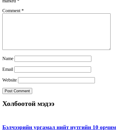
marked
*
Comment
*
Name
Email
Website
Холбоотой мэдээ
Бэлчээрийн ургамал нийт нутгийн 10 орчим