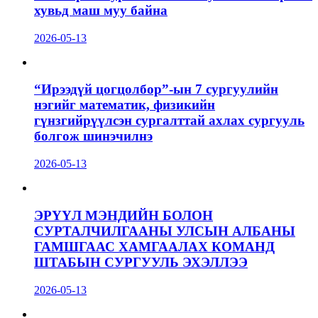
хувьд маш муу байна
2026-05-13
“Ирээдүй цогцолбор”-ын 7 сургуулийн
нэгийг математик, физикийн
гүнзгийрүүлсэн сургалттай ахлах сургууль
болгож шинэчилнэ
2026-05-13
ЭРҮҮЛ МЭНДИЙН БОЛОН
СУРТАЛЧИЛГААНЫ УЛСЫН АЛБАНЫ
ГАМШГААС ХАМГААЛАХ КОМАНД
ШТАБЫН СУРГУУЛЬ ЭХЭЛЛЭЭ
2026-05-13