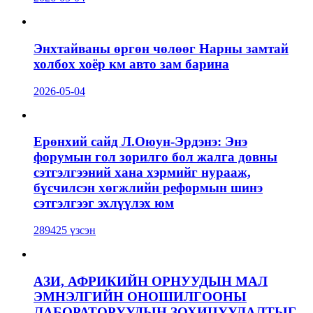
Энхтайваны өргөн чөлөөг Нарны замтай
холбох хоёр км авто зам барина
2026-05-04
Ерөнхий сайд Л.Оюун-Эрдэнэ: Энэ
форумын гол зорилго бол жалга довны
сэтгэлгээний хана хэрмийг нурааж,
бүсчилсэн хөгжлийн реформын шинэ
сэтгэлгээг эхлүүлэх юм
289425 үзсэн
АЗИ, АФРИКИЙН ОРНУУДЫН МАЛ
ЭМНЭЛГИЙН ОНОШИЛГООНЫ
ЛАБОРАТОРУУДЫН ЗОХИЦУУЛАЛТЫГ