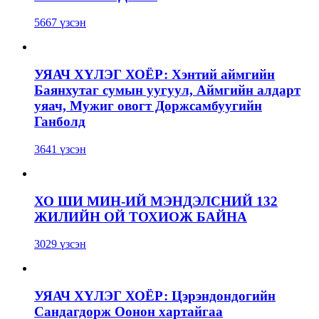
5667 үзсэн
УЯАЧ ХҮЛЭГ ХОЁР: Хэнтий аймгийн
Баянхутаг сумын уугуул, Аймгийн алдарт
уяач, Мужиг овогт Доржсамбуугийн
Ганболд
3641 үзсэн
ХО ШИ МИН-ИЙ МЭНДЭЛСНИЙ 132
ЖИЛИЙН ОЙ ТОХИОЖ БАЙНА
3029 үзсэн
УЯАЧ ХҮЛЭГ ХОЁР: Цэрэндондогийн
Сандагдорж Оонон хартайгаа