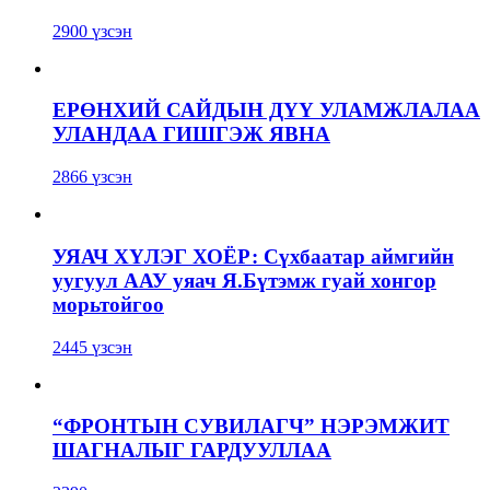
2900 үзсэн
ЕРӨНХИЙ САЙДЫН ДҮҮ УЛАМЖЛАЛАА
УЛАНДАА ГИШГЭЖ ЯВНА
2866 үзсэн
УЯАЧ ХҮЛЭГ ХОЁР: Сүхбаатар аймгийн
уугуул ААУ уяач Я.Бүтэмж гуай хонгор
морьтойгоо
2445 үзсэн
“ФРОНТЫН СУВИЛАГЧ” НЭРЭМЖИТ
ШАГНАЛЫГ ГАРДУУЛЛАА