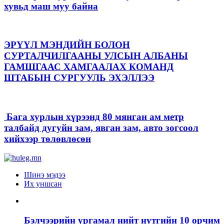
хувьд маш муу байна
ЭРҮҮЛ МЭНДИЙН БОЛОН
СУРТАЛЧИЛГААНЫ УЛСЫН АЛБАНЫ
ГАМШГААС ХАМГААЛАХ КОМАНД
ШТАБЫН СУРГУУЛЬ ЭХЭЛЛЭЭ
Бага хурлын хүрээнд 80 мянган ам метр
талбайд дугуйн зам, явган зам, авто зогсоол
хийхээр төлөвлөсөн
Шинэ мэдээ
Их уншсан
Бэлчээрийн ургамал нийт нутгийн 10 орчим