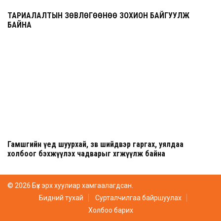
ТАРИАЛАЛТЫН ЗӨВЛӨГӨӨНӨӨ ЗОХИОН БАЙГУУЛЖ
БАЙНА
Гамшгийн үед шуурхай, зөв шийдвэр гаргах, уялдаа
холбоог бэхжүүлэх чадварыг хөгжүүлж байна
© 2026 Бүх эрх хуулиар хамгаалагдсан.
Бидний тухай
Сурталчилгаа байршуулах
Холбоо барих