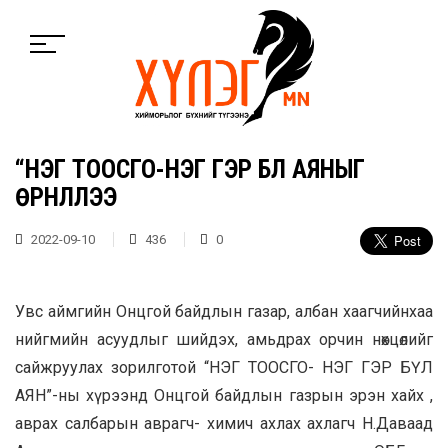
“НЭГ ТООСГО-НЭГ ГЭР БҮЛ АЯНЫГ
ӨРНҮҮЛЛЭЭ
2022-09-10
436
0
Увс аймгийн Онцгой байдлын газар, албан хаагчийнхаа
нийгмийн асуудлыг шийдэх, амьдрах орчин нөхцөлийг
сайжруулах зорилготой “НЭГ ТООСГО- НЭГ ГЭР БҮЛ
АЯН”-ны хүрээнд Онцгой байдлын газрын эрэн хайх ,
аврах салбарын аврагч- химич ахлах ахлагч Н.Даваад