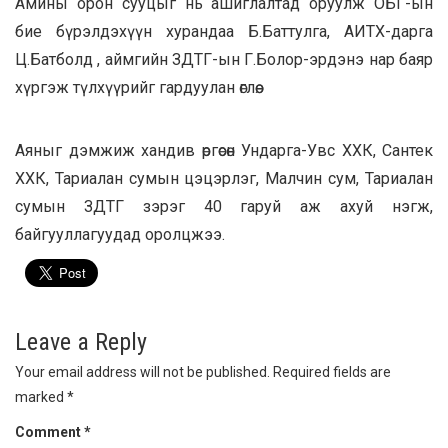
Амины орон сууцыг нь ашиглалтад оруулж ОБГ-ын
бие бүрэлдэхүүн хурандаа Б.Баттулга, АИТХ-дарга
Ц.Батболд , аймгийн ЗДТГ-ын Г.Болор-эрдэнэ нар баяр
хүргэж түлхүүрийг гардуулан өглөө.
Аяныг дэмжиж хандив өргөсөн Ундарга-Увс ХХК, Сантек
ХХК, Тариалан сумын цэцэрлэг, Малчин сум, Тариалан
сумын ЗДТГ зэрэг 40 гаруй аж ахуй нэгж,
байгууллагуудад оролцжээ.
Leave a Reply
Your email address will not be published.
Required fields are
marked
*
Comment
*