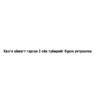
Хөвсгөл аймагт гарсан 2 ойн түймрийг бүрэн унтраалаа