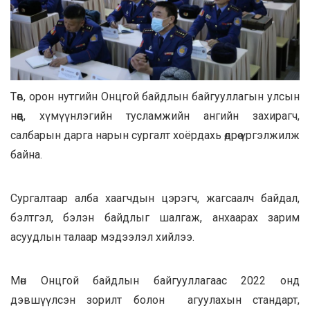
Төв, орон нутгийн Онцгой байдлын байгууллагын улсын
нөөц, хүмүүнлэгийн тусламжийн ангийн захирагч,
салбарын дарга нарын сургалт хоёрдахь өдрөө үргэлжилж
байна.
Сургалтаар алба хаагчдын цэрэгч, жагсаалч байдал,
бэлтгэл, бэлэн байдлыг шалгаж, анхаарах зарим
асуудлын талаар мэдээлэл хийлээ.
Мөн Онцгой байдлын байгууллагаас 2022 онд
дэвшүүлсэн зорилт болон агуулахын стандарт,