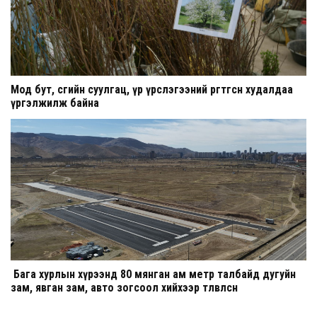
Мод бут, сөөгийн суулгац, үр үрслэгээний өргөтгөсөн худалдаа
үргэлжилж байна
Бага хурлын хүрээнд 80 мянган ам метр талбайд дугуйн
зам, явган зам, авто зогсоол хийхээр төлөвлөсөн