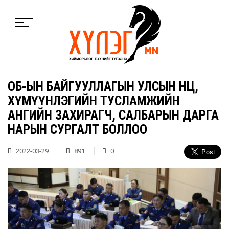
ОБ-ЫН БАЙГУУЛЛАГЫН УЛСЫН НӨӨЦ,
ХҮМҮҮНЛЭГИЙН ТУСЛАМЖИЙН
АНГИЙН ЗАХИРАГЧ, САЛБАРЫН ДАРГА
НАРЫН СУРГАЛТ БОЛЛОО
2022-03-29
891
0