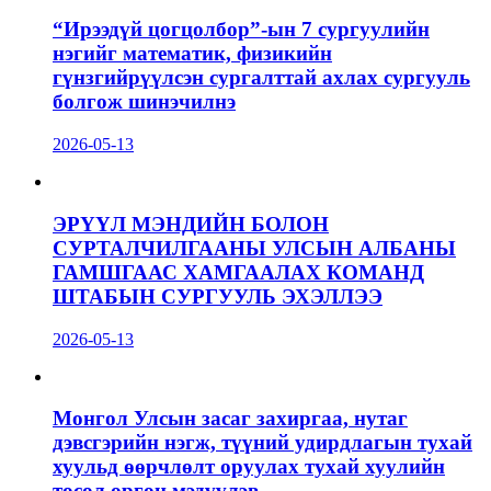
“Ирээдүй цогцолбор”-ын 7 сургуулийн
нэгийг математик, физикийн
гүнзгийрүүлсэн сургалттай ахлах сургууль
болгож шинэчилнэ
2026-05-13
ЭРҮҮЛ МЭНДИЙН БОЛОН
СУРТАЛЧИЛГААНЫ УЛСЫН АЛБАНЫ
ГАМШГААС ХАМГААЛАХ КОМАНД
ШТАБЫН СУРГУУЛЬ ЭХЭЛЛЭЭ
2026-05-13
Монгол Улсын засаг захиргаа, нутаг
дэвсгэрийн нэгж, түүний удирдлагын тухай
хуульд өөрчлөлт оруулах тухай хуулийн
төсөл өргөн мэдүүлэв