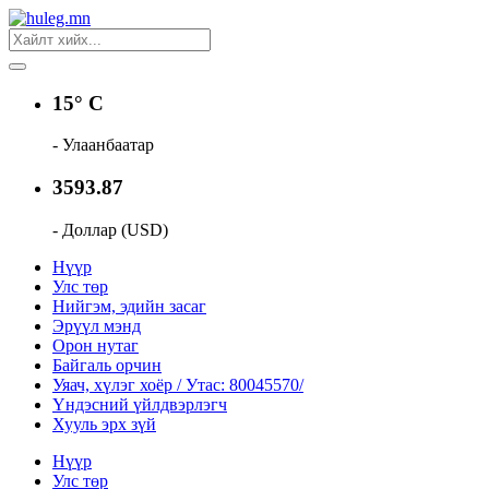
15° C
- Улаанбаатар
3593.87
- Доллар (USD)
Нүүр
Улс төр
Нийгэм, эдийн засаг
Эрүүл мэнд
Орон нутаг
Байгаль орчин
Уяач, хүлэг хоёр / Утас: 80045570/
Үндэсний үйлдвэрлэгч
Хууль эрх зүй
Нүүр
Улс төр