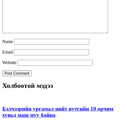
Name
Email
Website
Холбоотой мэдээ
Бэлчээрийн ургамал нийт нутгийн 10 орчим
хувьд маш муу байна