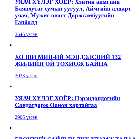
УЯАЧ ХҮЛЭГ ХОЁР: Хэнтий аймгийн
Баянхутаг сумын уугуул, Аймгийн алдарт
уяач, Мужиг овогт Доржсамбуугийн
Ганболд
3646 үзсэн
ХО ШИ МИН-ИЙ МЭНДЭЛСНИЙ 132
ЖИЛИЙН ОЙ ТОХИОЖ БАЙНА
3033 үзсэн
УЯАЧ ХҮЛЭГ ХОЁР: Цэрэндондогийн
Сандагдорж Оонон хартайгаа
2906 үзсэн