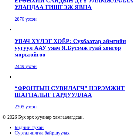
ЕРӨНХИЙ САЙДЫН ДҮҮ УЛАМЖЛАЛАА
УЛАНДАА ГИШГЭЖ ЯВНА
2870 үзсэн
УЯАЧ ХҮЛЭГ ХОЁР: Сүхбаатар аймгийн
уугуул ААУ уяач Я.Бүтэмж гуай хонгор
морьтойгоо
2449 үзсэн
“ФРОНТЫН СУВИЛАГЧ” НЭРЭМЖИТ
ШАГНАЛЫГ ГАРДУУЛЛАА
2395 үзсэн
© 2026 Бүх эрх хуулиар хамгаалагдсан.
Бидний тухай
Сурталчилгаа байршуулах