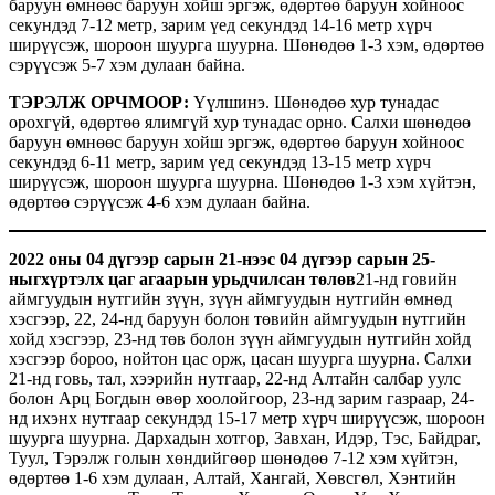
баруун өмнөөс баруун хойш эргэж, өдөртөө баруун хойноос
секундэд 7-12 метр, зарим үед секундэд 14-16 метр хүрч
ширүүсэж, шороон шуурга шуурна. Шөнөдөө 1-3 хэм, өдөртөө
сэрүүсэж 5-7 хэм дулаан байна.
ТЭРЭЛЖ ОРЧМООР:
Үүлшинэ. Шөнөдөө хур тунадас
орохгүй, өдөртөө ялимгүй хур тунадас орно. Салхи шөнөдөө
баруун өмнөөс баруун хойш эргэж, өдөртөө баруун хойноос
секундэд 6-11 метр, зарим үед секундэд 13-15 метр хүрч
ширүүсэж, шороон шуурга шуурна. Шөнөдөө 1-3 хэм хүйтэн,
өдөртөө сэрүүсэж 4-6 хэм дулаан байна.
2022 оны 04 дүгээр сарын 21-нээс 04 дүгээр сарын 25-
ныгхүртэлх цаг агаарын урьдчилсан төлөв
21-нд говийн
аймгуудын нутгийн зүүн, зүүн аймгуудын нутгийн өмнөд
хэсгээр, 22, 24-нд баруун болон төвийн аймгуудын нутгийн
хойд хэсгээр, 23-нд төв болон зүүн аймгуудын нутгийн хойд
хэсгээр бороо, нойтон цас орж, цасан шуурга шуурна. Салхи
21-нд говь, тал, хээрийн нутгаар, 22-нд Алтайн салбар уулс
болон Арц Богдын өвөр хоолойгоор, 23-нд зарим газраар, 24-
нд ихэнх нутгаар секундэд 15-17 метр хүрч ширүүсэж, шороон
шуурга шуурна. Дархадын хотгор, Завхан, Идэр, Тэс, Байдраг,
Туул, Тэрэлж голын хөндийгөөр шөнөдөө 7-12 хэм хүйтэн,
өдөртөө 1-6 хэм дулаан, Алтай, Хангай, Хөвсгөл, Хэнтийн