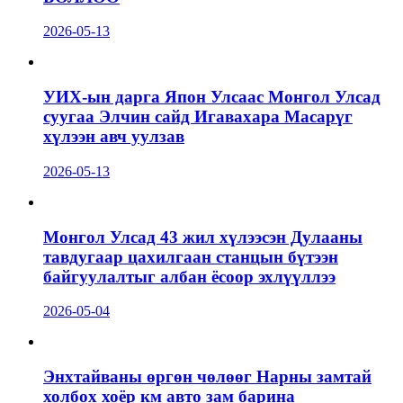
2026-05-13
УИХ-ын дарга Япон Улсаас Монгол Улсад
суугаа Элчин сайд Игавахара Масарүг
хүлээн авч уулзав
2026-05-13
Монгол Улсад 43 жил хүлээсэн Дулааны
тавдугаар цахилгаан станцын бүтээн
байгуулалтыг албан ёсоор эхлүүллээ
2026-05-04
Энхтайваны өргөн чөлөөг Нарны замтай
холбох хоёр км авто зам барина