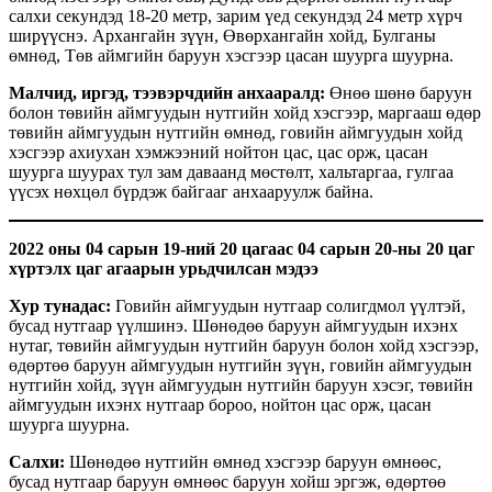
салхи секундэд 18-20 метр, зарим үед секундэд 24 метр хүрч
ширүүснэ. Архангайн зүүн, Өвөрхангайн хойд, Булганы
өмнөд, Төв аймгийн баруун хэсгээр цасан шуурга шуурна.
Малчид, иргэд, тээвэрчдийн анхааралд:
Өнөө шөнө баруун
болон төвийн аймгуудын нутгийн хойд хэсгээр, маргааш өдөр
төвийн аймгуудын нутгийн өмнөд, говийн аймгуудын хойд
хэсгээр ахиухан хэмжээний нойтон цас, цас орж, цасан
шуурга шуурах тул зам даваанд мөстөлт, хальтаргаа, гулгаа
үүсэх нөхцөл бүрдэж байгааг анхааруулж байна.
2022 оны 04 сарын 19-ний 20 цагаас 04 сарын 20-ны 20 цаг
хүртэлх цаг агаарын урьдчилсан мэдээ
Хур тунадас:
Говийн аймгуудын нутгаар солигдмол үүлтэй,
бусад нутгаар үүлшинэ. Шөнөдөө баруун аймгуудын ихэнх
нутаг, төвийн аймгуудын нутгийн баруун болон хойд хэсгээр,
өдөртөө баруун аймгуудын нутгийн зүүн, говийн аймгуудын
нутгийн хойд, зүүн аймгуудын нутгийн баруун хэсэг, төвийн
аймгуудын ихэнх нутгаар бороо, нойтон цас орж, цасан
шуурга шуурна.
Салхи:
Шөнөдөө нутгийн өмнөд хэсгээр баруун өмнөөс,
бусад нутгаар баруун өмнөөс баруун хойш эргэж, өдөртөө