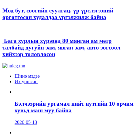
Мод бут, сөөгийн суулгац, үр үрслэгээний
өргөтгөсөн худалдаа үргэлжилж байна
Бага хурлын хүрээнд 80 мянган ам метр
талбайд дугуйн зам, явган зам, авто зогсоол
хийхээр төлөвлөсөн
Шинэ мэдээ
Их уншсан
Бэлчээрийн ургамал нийт нутгийн 10 орчим
хувьд маш муу байна
2026-05-13