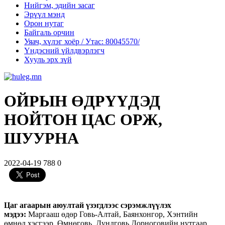
Нийгэм, эдийн засаг
Эрүүл мэнд
Орон нутаг
Байгаль орчин
Уяач, хүлэг хоёр / Утас: 80045570/
Үндэсний үйлдвэрлэгч
Хууль эрх зүй
ОЙРЫН ӨДРҮҮДЭД
НОЙТОН ЦАС ОРЖ,
ШУУРНА
2022-04-19
788
0
Цаг агаарын аюултай үзэгдлээс сэрэмжлүүлэх
мэдээ:
Маргааш өдөр Говь-Алтай, Баянхонгор, Хэнтийн
өмнөд хэсгээр, Өмнөговь, Дундговь Дорноговийн нутгаар