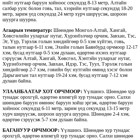
нийт нутгаар баруун хойноос секундэд 8-13 метр, Алтайн
салбар уулс болон говь, тал, хээрийн нутгаар секундэд 18-20
метр, зарим үед секундэд 24 метр хүрч ширүүсэж, шороон
шуурга шуурна.
Агаарын температур:
Шөнөдөө Монгол-Алтай, Хангай,
Хөвсгөлийн уулархаг нутаг, Хүрэнбэлчир орчим, Завхан, Тэс,
Эг, Үүр, Тэрэлж голын хөндийгөөр 0-5 хэм хүйтэн, говь,
талын нутгаар 6-11 хэм, Эхийн голын Баянбүрд орчмоор 12-17
хэм, бусад нутгаар 0-5 хэм дулаан, өдөртөө ихэнх нутгаар
сэрүүсэж Алтай, Хангай, Хөвсгөл, Хэнтэйн уулархаг нутаг,
Хүрэнбэлчир орчим, Завхан, Идэр, Тэс, Туул, Тэрэлж голын
хөндийгөөр 2-7 хэм, говийн бүс нутгийн өмнөд хэсэг болон
Дарьгангын тал нутгаар 19-24 хэм, бусад нутгаар 7-12 хэм
дулаан байна.
УЛААНБААТАР ХОТ ОРЧМООР:
Үүлшинэ. Шөнөдөө хур
тунадас орохгүй, өдөртөө ялимгүй хур тунадас орно. Салхи
шөнөдөө баруун өмнөөс баруун хойш эргэж, өдөртөө баруун
хойноос секундэд 6-11 метр, зарим үед секундэд 13-15 метр
хүрч ширүүсэж, шороон шуурга шуурна. Шөнөдөө 2-4 хэм,
өдөртөө сэрүүсэж 5-7 хэм дулаан байна.
БАГАНУУР ОРЧМООР:
Үүлшинэ. Шөнөдөө хур тунадас
орохгүй, өдөртөө ялимгүй хур тунадас орно. Салхи шөнөдөө