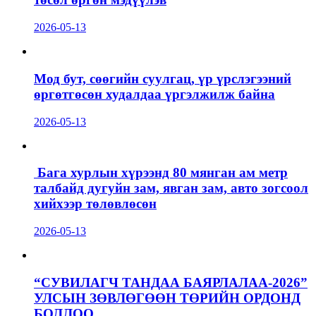
2026-05-13
Мод бут, сөөгийн суулгац, үр үрслэгээний
өргөтгөсөн худалдаа үргэлжилж байна
2026-05-13
Бага хурлын хүрээнд 80 мянган ам метр
талбайд дугуйн зам, явган зам, авто зогсоол
хийхээр төлөвлөсөн
2026-05-13
“СУВИЛАГЧ ТАНДАА БАЯРЛАЛАА-2026”
УЛСЫН ЗӨВЛӨГӨӨН ТӨРИЙН ОРДОНД
БОЛЛОО