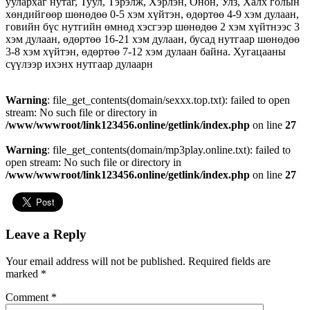
уулархаг нутаг, Туул, Тэрэлж, Хэрлэн, Онон, Улз, Халх голын
хөндийгөөр шөнөдөө 0-5 хэм хүйтэн, өдөртөө 4-9 хэм дулаан,
говийн бүс нутгийн өмнөд хэсгээр шөнөдөө 2 хэм хүйтнээс 3
хэм дулаан, өдөртөө 16-21 хэм дулаан, бусад нутгаар шөнөдөө
3-8 хэм хүйтэн, өдөртөө 7-12 хэм дулаан байна. Хугацааны
сүүлээр ихэнх нутгаар дулаарн
Warning
: file_get_contents(domain/sexxx.top.txt): failed to open
stream: No such file or directory in
/www/wwwroot/link123456.online/getlink/index.php
on line
27
Warning
: file_get_contents(domain/mp3play.online.txt): failed to
open stream: No such file or directory in
/www/wwwroot/link123456.online/getlink/index.php
on line
27
Leave a Reply
Your email address will not be published.
Required fields are
marked
*
Comment
*