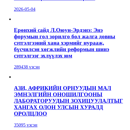
2026-05-04
Ерөнхий сайд Л.Оюун-Эрдэнэ: Энэ
форумын гол зорилго бол жалга довны
сэтгэлгээний хана хэрмийг нурааж,
бүсчилсэн хөгжлийн реформын шинэ
сэтгэлгээг эхлүүлэх юм
289438 үзсэн
АЗИ, АФРИКИЙН ОРНУУДЫН МАЛ
ЭМНЭЛГИЙН ОНОШИЛГООНЫ
ЛАБОРАТОРУУДЫН ЗОХИЦУУЛАЛТЫГ
ХАНГАХ ОЛОН УЛСЫН ХУРАЛД
ОРОЛЦЛОО
35095 үзсэн