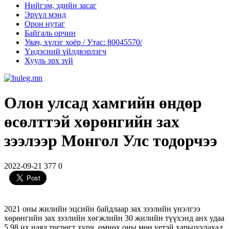
Нийгэм, эдийн засаг
Эрүүл мэнд
Орон нутаг
Байгаль орчин
Уяач, хүлэг хоёр / Утас: 80045570/
Үндэсний үйлдвэрлэгч
Хууль эрх зүй
Олон улсад хамгийн өндөр
өсөлттэй хөрөнгийн зах
зээлээр Монгол Улс тодорчээ
2022-09-21
377
0
2021 оны жилийн эцсийн байдлаар зах зээлийн үнэлгээ
хөрөнгийн зах зээлийн хөгжлийн 30 жилийн түүхэнд анх удаа
5,98 их наяд төгрөгт хүрч, өмнөх оны мөн үетэй харьцуулахад