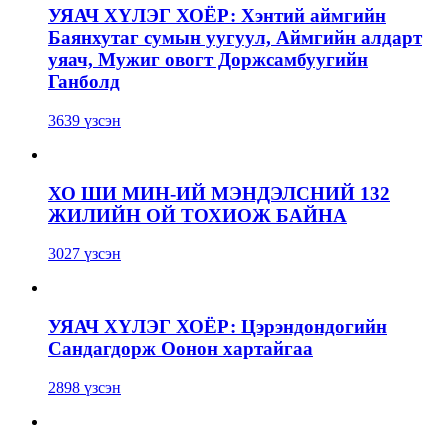
УЯАЧ ХҮЛЭГ ХОЁР: Хэнтий аймгийн
Баянхутаг сумын уугуул, Аймгийн алдарт
уяач, Мужиг овогт Доржсамбуугийн
Ганболд
3639 үзсэн
ХО ШИ МИН-ИЙ МЭНДЭЛСНИЙ 132
ЖИЛИЙН ОЙ ТОХИОЖ БАЙНА
3027 үзсэн
УЯАЧ ХҮЛЭГ ХОЁР: Цэрэндондогийн
Сандагдорж Оонон хартайгаа
2898 үзсэн