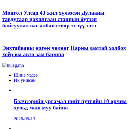
Монгол Улсад 43 жил хүлээсэн Дулааны
тавдугаар цахилгаан станцын бүтээн
байгуулалтыг албан ёсоор эхлүүллээ
Энхтайваны өргөн чөлөөг Нарны замтай холбох
хоёр км авто зам барина
Шинэ мэдээ
Их уншсан
Бэлчээрийн ургамал нийт нутгийн 10 орчим
хувьд маш муу байна
2026-05-13