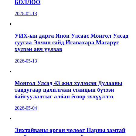
БОЛЛОО
2026-05-13
УИХ-ын дарга Япон Улсаас Монгол Улсад
суугаа Элчин сайд Игавахара Масарүг
хүлээн авч уулзав
2026-05-13
Монгол Улсад 43 жил хүлээсэн Дулааны
тавдугаар цахилгаан станцын бүтээн
байгуулалтыг албан ёсоор эхлүүллээ
2026-05-04
Энхтайваны өргөн чөлөөг Нарны замтай