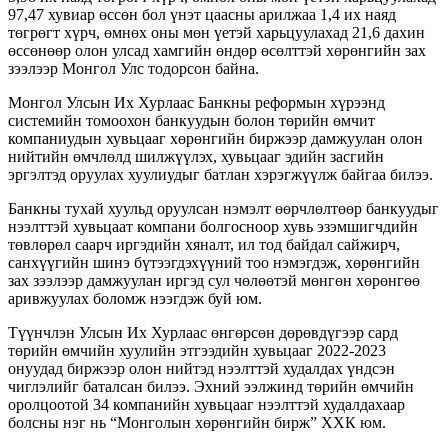
97,47 хувиар өссөн бол үнэт цаасны арилжаа 1,4 их наяд
төгрөгт хүрч, өмнөх оны мөн үетэй харьцуулахад 21,6 дахин
өссөнөөр олон улсад хамгийн өндөр өсөлттэй хөрөнгийн зах
зээлээр Монгол Улс тодорсон байна.
Монгол Улсын Их Хурлаас Банкны реформын хүрээнд
системийн томоохон банкуудын болон төрийн өмчит
компаниудын хувьцааг хөрөнгийн биржээр дамжуулан олон
нийтийн өмчлөлд шилжүүлэх, хувьцааг эдийн засгийн
эргэлтэд оруулах хуулиудыг батлан хэрэгжүүлж байгаа билээ.
Банкны тухай хуульд оруулсан нэмэлт өөрчлөлтөөр банкуудыг
нээлттэй хувьцаат компани болгосноор хувь эзэмшигчдийн
төвлөрөл саарч иргэдийн хяналт, ил тод байдал сайжирч,
санхүүгийн шинэ бүтээгдэхүүний тоо нэмэгдэж, хөрөнгийн
зах зээлээр дамжуулан иргэд сул чөлөөтэй мөнгөн хөрөнгөө
аривжуулах боломж нээгдэж буй юм.
Түүнчлэн Улсын Их Хурлаас өнгөрсөн дөрөвдүгээр сард
төрийн өмчийн хуулийн этгээдийн хувьцааг 2022-2023
онуудад биржээр олон нийтэд нээлттэй худалдах үндсэн
чиглэлийг баталсан билээ. Эхний ээлжинд төрийн өмчийн
оролцоотой 34 компанийн хувьцааг нээлттэй худалдахаар
болсны нэг нь “Монголын хөрөнгийн бирж” ХХК юм.