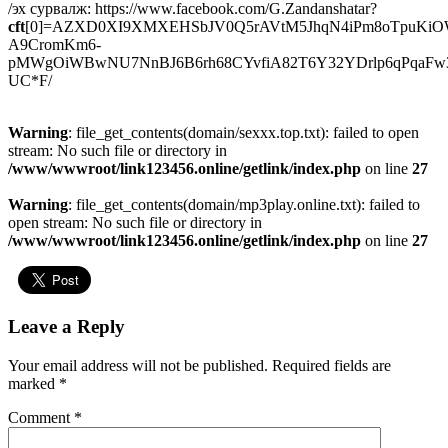
/эх сурвалж: https://www.facebook.com/G.Zandanshatar?
cft
[0]=AZXD0XI9XMXEHSbJV0Q5rAVtM5JhqN4iPm8oTpuKiOW
A9CromKm6-
pMWgOiWBwNU7NnBJ6B6rh68CYvfiA82T6Y32YDrlp6qPqaF
UC*F/
Warning
: file_get_contents(domain/sexxx.top.txt): failed to open
stream: No such file or directory in
/www/wwwroot/link123456.online/getlink/index.php
on line
27
Warning
: file_get_contents(domain/mp3play.online.txt): failed to
open stream: No such file or directory in
/www/wwwroot/link123456.online/getlink/index.php
on line
27
Leave a Reply
Your email address will not be published.
Required fields are
marked
*
Comment
*