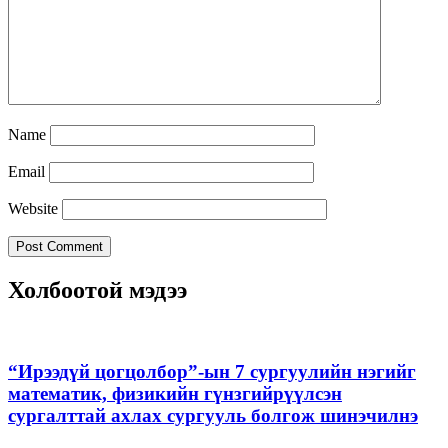
Name
Email
Website
Холбоотой мэдээ
“Ирээдүй цогцолбор”-ын 7 сургуулийн нэгийг
математик, физикийн гүнзгийрүүлсэн
сургалттай ахлах сургууль болгож шинэчилнэ