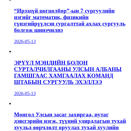
“Ирээдүй цогцолбор”-ын 7 сургуулийн
нэгийг математик, физикийн
гүнзгийрүүлсэн сургалттай ахлах сургууль
болгож шинэчилнэ
2026-05-13
ЭРҮҮЛ МЭНДИЙН БОЛОН
СУРТАЛЧИЛГААНЫ УЛСЫН АЛБАНЫ
ГАМШГААС ХАМГААЛАХ КОМАНД
ШТАБЫН СУРГУУЛЬ ЭХЭЛЛЭЭ
2026-05-13
Монгол Улсын засаг захиргаа, нутаг
дэвсгэрийн нэгж, түүний удирдлагын тухай
хуульд өөрчлөлт оруулах тухай хуулийн