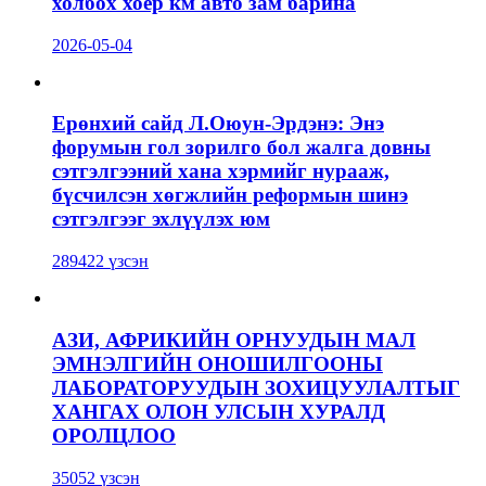
холбох хоёр км авто зам барина
2026-05-04
Ерөнхий сайд Л.Оюун-Эрдэнэ: Энэ
форумын гол зорилго бол жалга довны
сэтгэлгээний хана хэрмийг нурааж,
бүсчилсэн хөгжлийн реформын шинэ
сэтгэлгээг эхлүүлэх юм
289422 үзсэн
АЗИ, АФРИКИЙН ОРНУУДЫН МАЛ
ЭМНЭЛГИЙН ОНОШИЛГООНЫ
ЛАБОРАТОРУУДЫН ЗОХИЦУУЛАЛТЫГ
ХАНГАХ ОЛОН УЛСЫН ХУРАЛД
ОРОЛЦЛОО
35052 үзсэн