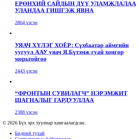
ЕРӨНХИЙ САЙДЫН ДҮҮ УЛАМЖЛАЛАА
УЛАНДАА ГИШГЭЖ ЯВНА
2864 үзсэн
УЯАЧ ХҮЛЭГ ХОЁР: Сүхбаатар аймгийн
уугуул ААУ уяач Я.Бүтэмж гуай хонгор
морьтойгоо
2443 үзсэн
“ФРОНТЫН СУВИЛАГЧ” НЭРЭМЖИТ
ШАГНАЛЫГ ГАРДУУЛЛАА
2388 үзсэн
© 2026 Бүх эрх хуулиар хамгаалагдсан.
Бидний тухай
Сурталчилгаа байршуулах