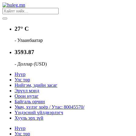
27° C
- Улаанбаатар
3593.87
- Доллар (USD)
Нүүр
Улс төр
Нийгэм, эдийн засаг
Эрүүл мэнд
Орон нутаг
Байгаль орчин
Уяач, хүлэг хоёр / Утас: 80045570/
Үндэсний үйлдвэрлэгч
Хууль эрх зүй
Нүүр
Улс төр