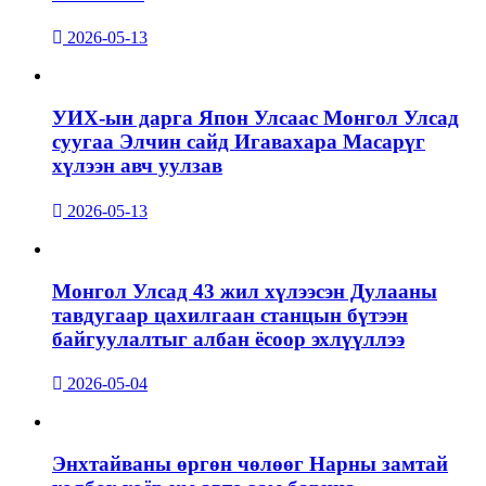
2026-05-13
УИХ-ын дарга Япон Улсаас Монгол Улсад
суугаа Элчин сайд Игавахара Масарүг
хүлээн авч уулзав
2026-05-13
Монгол Улсад 43 жил хүлээсэн Дулааны
тавдугаар цахилгаан станцын бүтээн
байгуулалтыг албан ёсоор эхлүүллээ
2026-05-04
Энхтайваны өргөн чөлөөг Нарны замтай