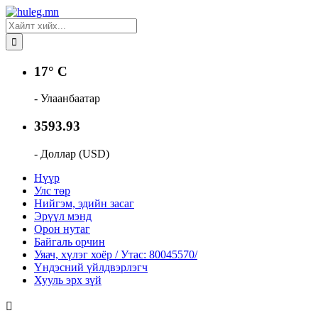
17° C
- Улаанбаатар
3593.93
- Доллар (USD)
Нүүр
Улс төр
Нийгэм, эдийн засаг
Эрүүл мэнд
Орон нутаг
Байгаль орчин
Уяач, хүлэг хоёр / Утас: 80045570/
Үндэсний үйлдвэрлэгч
Хууль эрх зүй