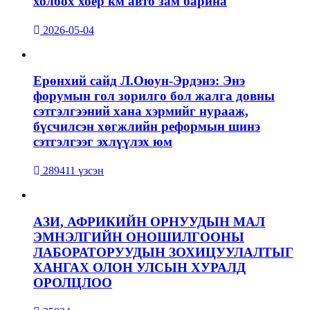
холбох хоёр км авто зам барина
2026-05-04
Ерөнхий сайд Л.Оюун-Эрдэнэ: Энэ
форумын гол зорилго бол жалга довны
сэтгэлгээний хана хэрмийг нурааж,
бүсчилсэн хөгжлийн реформын шинэ
сэтгэлгээг эхлүүлэх юм
289411 үзсэн
АЗИ, АФРИКИЙН ОРНУУДЫН МАЛ
ЭМНЭЛГИЙН ОНОШИЛГООНЫ
ЛАБОРАТОРУУДЫН ЗОХИЦУУЛАЛТЫГ
ХАНГАХ ОЛОН УЛСЫН ХУРАЛД
ОРОЛЦЛОО