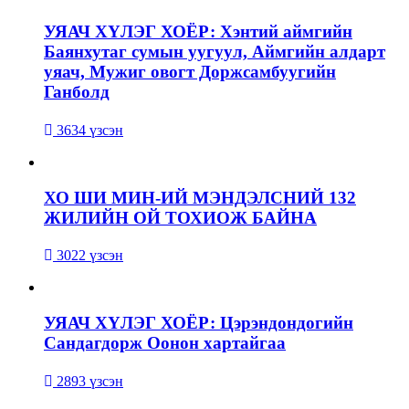
УЯАЧ ХҮЛЭГ ХОЁР: Хэнтий аймгийн
Баянхутаг сумын уугуул, Аймгийн алдарт
уяач, Мужиг овогт Доржсамбуугийн
Ганболд
3634 үзсэн
ХО ШИ МИН-ИЙ МЭНДЭЛСНИЙ 132
ЖИЛИЙН ОЙ ТОХИОЖ БАЙНА
3022 үзсэн
УЯАЧ ХҮЛЭГ ХОЁР: Цэрэндондогийн
Сандагдорж Оонон хартайгаа
2893 үзсэн