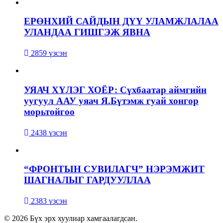
ЕРӨНХИЙ САЙДЫН ДҮҮ УЛАМЖЛАЛАА
УЛАНДАА ГИШГЭЖ ЯВНА
2859 үзсэн
УЯАЧ ХҮЛЭГ ХОЁР: Сүхбаатар аймгийн
уугуул ААУ уяач Я.Бүтэмж гуай хонгор
морьтойгоо
2438 үзсэн
“ФРОНТЫН СУВИЛАГЧ” НЭРЭМЖИТ
ШАГНАЛЫГ ГАРДУУЛЛАА
2383 үзсэн
© 2026 Бүх эрх хуулиар хамгаалагдсан.