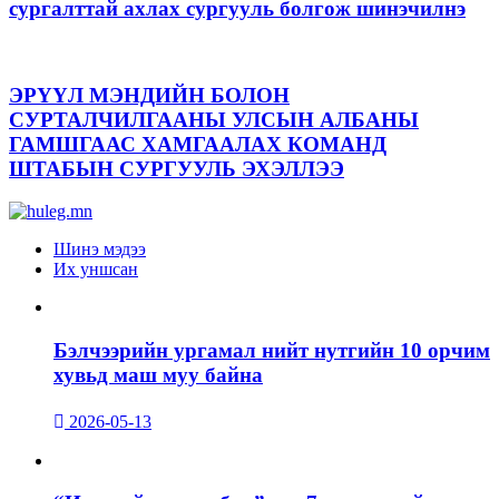
сургалттай ахлах сургууль болгож шинэчилнэ
ЭРҮҮЛ МЭНДИЙН БОЛОН
СУРТАЛЧИЛГААНЫ УЛСЫН АЛБАНЫ
ГАМШГААС ХАМГААЛАХ КОМАНД
ШТАБЫН СУРГУУЛЬ ЭХЭЛЛЭЭ
Шинэ мэдээ
Их уншсан
Бэлчээрийн ургамал нийт нутгийн 10 орчим
хувьд маш муу байна
2026-05-13