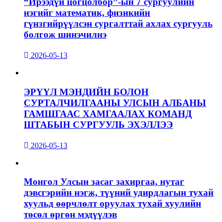
“Ирээдүй цогцолбор”-ын 7 сургуулийн
нэгийг математик, физикийн
гүнзгийрүүлсэн сургалттай ахлах сургууль
болгож шинэчилнэ
2026-05-13
ЭРҮҮЛ МЭНДИЙН БОЛОН
СУРТАЛЧИЛГААНЫ УЛСЫН АЛБАНЫ
ГАМШГААС ХАМГААЛАХ КОМАНД
ШТАБЫН СУРГУУЛЬ ЭХЭЛЛЭЭ
2026-05-13
Монгол Улсын засаг захиргаа, нутаг
дэвсгэрийн нэгж, түүний удирдлагын тухай
хуульд өөрчлөлт оруулах тухай хуулийн
төсөл өргөн мэдүүлэв