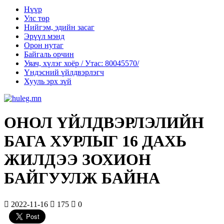
Нүүр
Улс төр
Нийгэм, эдийн засаг
Эрүүл мэнд
Орон нутаг
Байгаль орчин
Уяач, хүлэг хоёр / Утас: 80045570/
Үндэсний үйлдвэрлэгч
Хууль эрх зүй
ОНОЛ ҮЙЛДВЭРЛЭЛИЙН
БАГА ХУРЛЫГ 16 ДАХЬ
ЖИЛДЭЭ ЗОХИОН
БАЙГУУЛЖ БАЙНА
2022-11-16
175
0