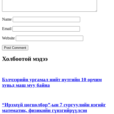
Name
Email
Website
Холбоотой мэдээ
Бэлчээрийн ургамал нийт нутгийн 10 орчим
хувьд маш муу байна
“Ирээдүй цогцолбор”-ын 7 сургуулийн нэгийг
математик, физикийн гүнзгийрүүлсэн