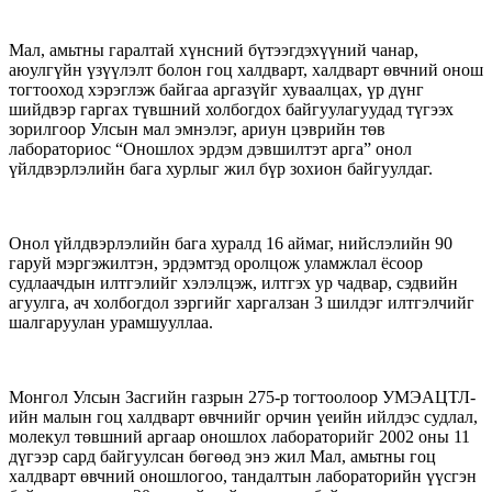
Мал, амьтны гаралтай хүнсний бүтээгдэхүүний чанар,
аюулгүйн үзүүлэлт болон гоц халдварт, халдварт өвчний онош
тогтооход хэрэглэж байгаа аргазүйг хуваалцах, үр дүнг
шийдвэр гаргах түвшний холбогдох байгуулагуудад түгээх
зорилгоор Улсын мал эмнэлэг, ариун цэврийн төв
лабораториос “Оношлох эрдэм дэвшилтэт арга” онол
үйлдвэрлэлийн бага хурлыг жил бүр зохион байгуулдаг.
Онол үйлдвэрлэлийн бага хуралд 16 аймаг,
нийслэлийн 90
гаруй мэргэжилтэн, эрдэмтэд оролцож уламжлал ёсоор
судлаачдын илтгэлийг хэлэлцэж, илтгэх ур чадвар, сэдвийн
агуулга, ач холбогдол зэргийг харгалзан 3 шилдэг илтгэлчийг
шалгаруулан урамшууллаа.
Монгол Улсын Засгийн газрын 275-р тогтоолоор УМЭАЦТЛ-
ийн малын гоц халдварт өвчнийг орчин үеийн ийлдэс судлал,
молекул төвшний аргаар оношлох лабораторийг 2002 оны 11
дүгээр сард байгуулсан бөгөөд энэ жил Мал, амьтны гоц
халдварт өвчний оношлогоо, тандалтын лабораторийн үүсгэн