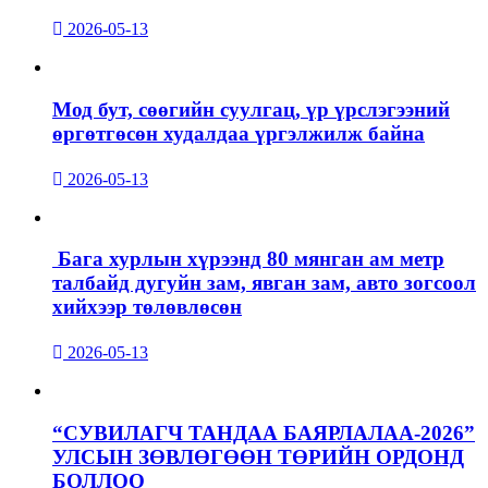
2026-05-13
Мод бут, сөөгийн суулгац, үр үрслэгээний
өргөтгөсөн худалдаа үргэлжилж байна
2026-05-13
Бага хурлын хүрээнд 80 мянган ам метр
талбайд дугуйн зам, явган зам, авто зогсоол
хийхээр төлөвлөсөн
2026-05-13
“СУВИЛАГЧ ТАНДАА БАЯРЛАЛАА-2026”
УЛСЫН ЗӨВЛӨГӨӨН ТӨРИЙН ОРДОНД
БОЛЛОО