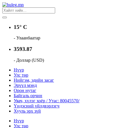
15° C
- Улаанбаатар
3593.87
- Доллар (USD)
Нүүр
Улс төр
Нийгэм, эдийн засаг
Эрүүл мэнд
Орон нутаг
Байгаль орчин
Уяач, хүлэг хоёр / Утас: 80045570/
Үндэсний үйлдвэрлэгч
Хууль эрх зүй
Нүүр
Улс төр