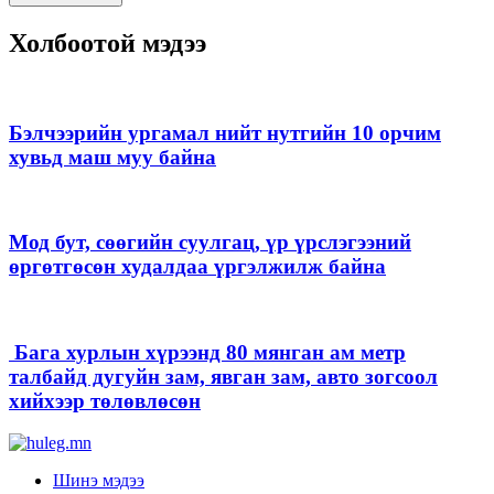
Холбоотой мэдээ
Бэлчээрийн ургамал нийт нутгийн 10 орчим
хувьд маш муу байна
Мод бут, сөөгийн суулгац, үр үрслэгээний
өргөтгөсөн худалдаа үргэлжилж байна
Бага хурлын хүрээнд 80 мянган ам метр
талбайд дугуйн зам, явган зам, авто зогсоол
хийхээр төлөвлөсөн
Шинэ мэдээ