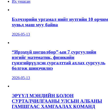
Их уншсан
Бэлчээрийн ургамал нийт нутгийн 10 орчим
хувьд маш муу байна
2026-05-13
“Ирээдүй цогцолбор”-ын 7 сургуулийн
нэгийг математик, физикийн
гүнзгийрүүлсэн сургалттай ахлах сургууль
болгож шинэчилнэ
2026-05-13
ЭРҮҮЛ МЭНДИЙН БОЛОН
СУРТАЛЧИЛГААНЫ УЛСЫН АЛБАНЫ
ГАМШГААС ХАМГААЛАХ КОМАНД