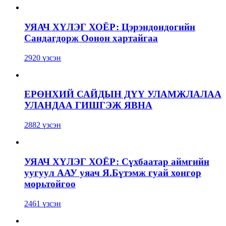
УЯАЧ ХҮЛЭГ ХОЁР: Цэрэндондогийн
Сандагдорж Оонон хартайгаа
2920 үзсэн
ЕРӨНХИЙ САЙДЫН ДҮҮ УЛАМЖЛАЛАА
УЛАНДАА ГИШГЭЖ ЯВНА
2882 үзсэн
УЯАЧ ХҮЛЭГ ХОЁР: Сүхбаатар аймгийн
уугуул ААУ уяач Я.Бүтэмж гуай хонгор
морьтойгоо
2461 үзсэн