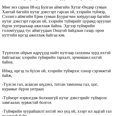
Мөн энэ сарын 08-нд Булган аймгийн Хутаг-Өндөр сумын
Хантай багийн нутаг дэвсгэрт гарсан ой, хээрийн түймэр,
Сэлэнгэ аймгийн Ерөө сумын Буурагчин хоёрдугаар багийн
нутаг дэвсгэрт гарсан ой, хээрийн түймрийг цурамд оруулан
бүрэн унтраахаар ажиллаж байна. Эдгээр түймрийн
голомтуудад тус аймгуудын Онцгой байдлын газар, орон
нутгийн иргэд ажиллаж байгаа юм.
Түүнчлэн ойрын өдрүүдэд нийт нутгаар салхины хурд ихтэй
байгаагаас хээрийн түймрийн тархалт, эрчимшил ихтэй
байна.
Иймд, иргэд та бүхэн ой, хээрийн түймрээс сонор сэрэмжтэй
байж,
-Түлсэн гал, асаасан шүдэнз, татсан тамхины гал, цог,
нурамыг бүрэн унтраах
-Түймэрт нэрвэгдэж болзошгүй нутаг дэвсгэрийг түймрээс
хамгаалах зурвастай болгох
-Түймрийн хуурайшилт ихтэй энэ үед ой, хээрт ил задгай гал
түлэхгүй байх