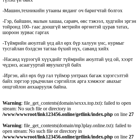
-Машин,техникийн утааны янданг оч баригчтай болгох
-Гэр, байшин, малын хашаа, саравч, өвс тэжээл, худгийн эргэн
тойронд 100- гаас доошгүй метрийн өргөнтэй цурав татах,
шороон зурвас гаргах
-Түймрийн аюултай үед айл өрх бүр халуун үнс, нурмыг
тусгайлан бэлдсэн таглаа бүхий нүх, саванд хийх
-Насанд хүрээгүй хүүхдийг түймрийн аюултай үед ой, хээрт
чүдэнз, асаагууртай явуулахгүй байх
-Иргэн, айл өрх бүр гал түймэр унтраах багаж хэрэгсэлтэй
байх зэргээр урьдчилан сэргийлэх арга хэмжээг авахыг
онцгойлон анхааруулж байна.
Warning
: file_get_contents(domain/sexxx.top.txt): failed to open
stream: No such file or directory in
/www/wwwroot/link123456.online/getlink/index.php
on line
27
Warning
: file_get_contents(domain/mp3play.online.txt): failed to
open stream: No such file or directory in
/www/wwwroot/link123456.online/getlink/index.php
on line
27