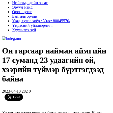
Нийгэм, эдийн засаг
Эрүүл мэнд
Орон нутаг
Байгаль орчин
Уяач, хүлэг хоёр / Утас: 80045570/
Үндэсний үйлдвэрлэгч
Хууль эрх зүй
Он гарсаар найман аймгийн
17 суманд 23 удаагийн ой,
хээрийн түймэр бүртгэгдээд
байна
2023-04-10
282
0
Улсын хэмжээнд өнөөдөх буюу дөрөвдүгээр сарын 10-ны