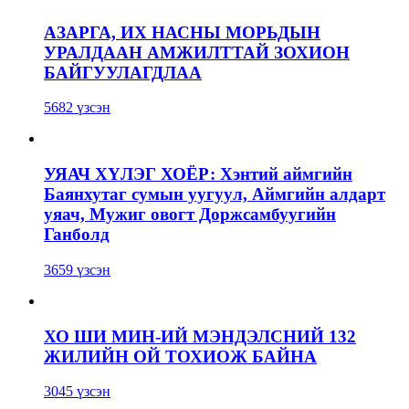
АЗАРГА, ИХ НАСНЫ МОРЬДЫН
УРАЛДААН АМЖИЛТТАЙ ЗОХИОН
БАЙГУУЛАГДЛАА
5682 үзсэн
УЯАЧ ХҮЛЭГ ХОЁР: Хэнтий аймгийн
Баянхутаг сумын уугуул, Аймгийн алдарт
уяач, Мужиг овогт Доржсамбуугийн
Ганболд
3659 үзсэн
ХО ШИ МИН-ИЙ МЭНДЭЛСНИЙ 132
ЖИЛИЙН ОЙ ТОХИОЖ БАЙНА
3045 үзсэн