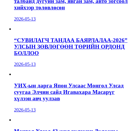
талбайд дугуйн зам, явган зам, авто зогсоол
хийхээр төлөвлөсөн
2026-05-13
“СУВИЛАГЧ ТАНДАА БАЯРЛАЛАА-2026”
УЛСЫН ЗӨВЛӨГӨӨН ТӨРИЙН ОРДОНД
БОЛЛОО
2026-05-13
УИХ-ын дарга Япон Улсаас Монгол Улсад
суугаа Элчин сайд Игавахара Масарүг
хүлээн авч уулзав
2026-05-13