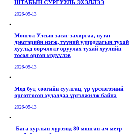
ШТАБЫН СУРГУУЛЬ ЭХЭЛЛЭЭ
2026-05-13
Монгол Улсын засаг захиргаа, нутаг
дэвсгэрийн нэгж, түүний удирдлагын тухай
хуульд өөрчлөлт оруулах тухай хуулийн
төсөл өргөн мэдүүлэв
2026-05-13
Мод бут, сөөгийн суулгац, үр үрслэгээний
өргөтгөсөн худалдаа үргэлжилж байна
2026-05-13
Бага хурлын хүрээнд 80 мянган ам метр