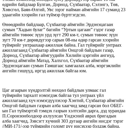
өдрийн байдлаар Булган, Дорнод, Сүхбаатар, Сэлэнгэ, Төв,
Хөвсгөл, Баян-Өлгий, Увс зэрэг найман аймгийн 17 суманд 23
удаагийн хээрийн гал түймэр бүртгэгдсэн.
Өнөөдрийн байдлаар, Сүхбаатар аймгийн Эрдэнэцагаан
сумын “Хадын булаг” багийн “Уртын цагаан” гэдэг газар
аймгийн төвөөс зүүн урд зүгт 290 км-т, сумын төвөөс зүүн
зүгт 70 км-т дөрөвдүгээр сарын 08-ны өдөр гарсан хээрийн
түймрийг унтраахаар ажиллаж байна. Гал түймрийг унтраах
ажиллагаанд Сүхбаатар аймгийн Онцгой байдлын газар,
Дорнод, Сүхбаатар аймгуудийн Хилийн цэргийн ангиуд,
Дорнод аймгийн Матад, Халхгол, Сүхбаатар аймгийн
Эрдэнэцагаан сумын Гамшгаас хамгаалах алба, мэргэжлийн
ангийн гишүүд, иргэд ажиллаж байгаа юм.
Цаг агаарын хүндрэлтэй нөхцөл байдлын улмаас гал
түймрийн тархалт нэмэгдэж байгаа тул унтраах үйл
ажиллагаанд хүч нэмэгдүүлэхээр Хэнтий, Сүхбаатар аймгийн
Онцгой байдлын газрын алба хаагчид замд гарсан бол ОБЕГ-
ын Гал түймэртэй тэмцэх газрын хэлтсийн дарга, дэд хурандаа
П.Соронзонболдоор ахлуулсан Үндэсний аврах бригадын
алба хаагчид, Зэвсэгт хүчний 303 дугаар ангийн нисдэг тэрэг
//МИ-171/-ээр түймрийн голомт руу нисэхээр бэлдэж байна.