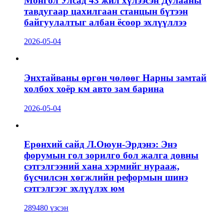
Монгол Улсад 43 жил хүлээсэн Дулааны
тавдугаар цахилгаан станцын бүтээн
байгуулалтыг албан ёсоор эхлүүллээ
2026-05-04
Энхтайваны өргөн чөлөөг Нарны замтай
холбох хоёр км авто зам барина
2026-05-04
Ерөнхий сайд Л.Оюун-Эрдэнэ: Энэ
форумын гол зорилго бол жалга довны
сэтгэлгээний хана хэрмийг нурааж,
бүсчилсэн хөгжлийн реформын шинэ
сэтгэлгээг эхлүүлэх юм
289480 үзсэн