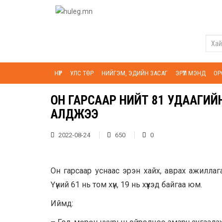
НҮҮР
УЛС ТӨР
НИЙГЭМ, ЭДИЙН ЗАСАГ
ЭРҮҮЛ МЭНД
ОР
ОН ГАРСААР НИЙТ 81 УДААГИЙН
АЛДЖЭЭ
2022-08-24
650
0
Он гарсаар уснаас эрэн хайх, аврах ажиллаг
Үүний 61 нь том хүн, 19 нь хүүхэд байгаа юм.
Иймд: