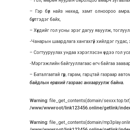
– Гол, мөрөн нуурын ойролцоо амарч зугаала
– Гэр бүл найз нөхөд, хамт олноороо амра
бүртгэдэг байх,
– Хүүхдийг гол усны эрэг дагуу явуулж, тоглуула
-Чанарын шаардлага хангахгүй хийлдэг гудас, 
– Согтууруулах ундаа хэрэглэсэн үедээ гол уса
-Мэргэжлийн байгууллагаас өгч байгаа заава
– Баталгаатай гүүр, гарам, гарцтай газраар а
байдлын ерөнхий газраас анхааруулж байна.
Warning
: file_get_contents(domain/sexxx.top.txt):
/www/wwwroot/link123456.online/getlink/inde
Warning
: file_get_contents(domain/mp3play.online.
/www/wwwroot/link123456.online/getlink/inde