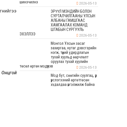
шинэчилнэ
2026-05-13
гнийгээ
ЭРҮҮЛ МЭНДИЙН БОЛОН
СУРТАЛЧИЛГААНЫ УЛСЫН
АЛБАНЫ ГАМШГААС
ХАМГААЛАХ КОМАНД
ШТАБЫН СУРГУУЛЬ
ЭХЭЛЛЭЭ
2026-05-13
Монгол Улсын засаг
захиргаа, нутаг дэвсгэрийн
нэгж, түүний удирдлагын
тухай хуульд өөрчлөлт
оруулах тухай хуулийн
төсөл өргөн мэдүүлэв
2026-05-13
г
Онцгой
Мод бут, сөөгийн суулгац, үр
үрслэгээний өргөтгөсөн
худалдаа үргэлжилж байна
2026-05-13
Бага хурлын хүрээнд 80
мянган ам метр талбайд
дугуйн зам, явган зам, авто
зогсоол хийхээр
төлөвлөсөн
2026-05-13