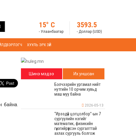
15° C
3593.5
- Улаанбаатар
- Доллар (USD)
ҮЙЛДВЭРЛЭГЧ
ХУУЛЬ ЭРХ ЗҮЙ
Шинэ мэдээ
Их уншсан
Бэлчээрийн ургамал нийт
нутгийн 10 орчим хувьд
маш муу байна
н байна.
2026-05-13
“Ирээдүй цогцолбор”-ын 7
сургуулийн нэгийг
математик, физикийн
гүнзгийрүүлсэн сургалттай
ахлах сургууль болгож