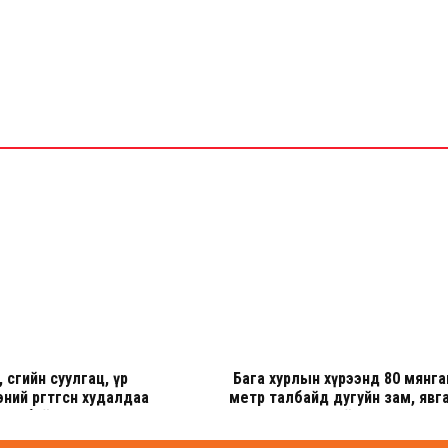
 сөөгийн суулгац, үр
Бага хурлын хүрээнд 80 мянга
ний өргөтгөсөн худалдаа
метр талбайд дугуйн зам, явга
лж байна
авто зогсоол хийхээр төлөвлөсөн