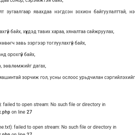
хдаа сонор, сэрэмжтэй байх,
лт зугаалгаар явахдаа нэгдсэн зохион байгуулалттай, нэ
хгүй байх, хүүхдэд тавих хараа, хяналтаа сайжруулах,
хөвөгч завь зэргээр тоглуулахгүй байх,
нд орохгүй байх,
р, зөвлөмжийг дагах,
втомашинтай зорчиж гол, усны ослоос урьдчилан сэргийлэхий
 failed to open stream: No such file or directory in
x.php
on line
27
txt): failed to open stream: No such file or directory in
x.php
on line
27