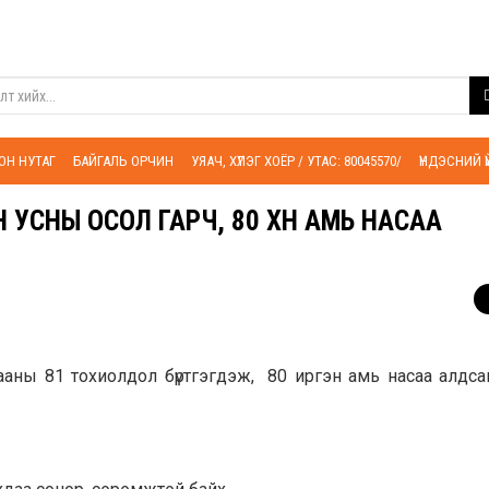
ОН НУТАГ
БАЙГАЛЬ ОРЧИН
УЯАЧ, ХҮЛЭГ ХОЁР / УТАС: 80045570/
ҮНДЭСНИЙ 
 УСНЫ ОСОЛ ГАРЧ, 80 ХҮН АМЬ НАСАА
ааны 81 тохиолдол бүртгэгдэж, 80 иргэн амь насаа алдса