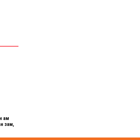
н ам
н зам,