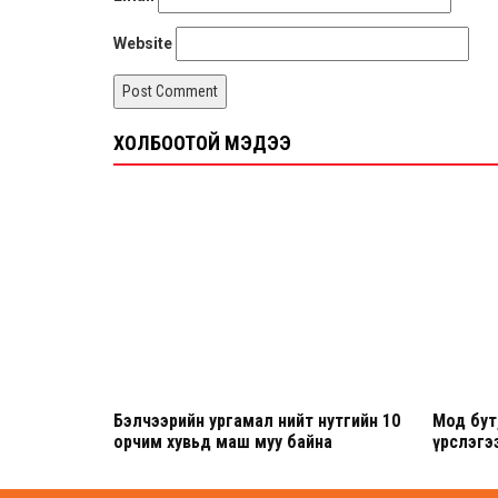
Website
ХОЛБООТОЙ МЭДЭЭ
Бэлчээрийн ургамал нийт нутгийн 10
Мод бут,
орчим хувьд маш муу байна
үрслэгээ
үргэлжи