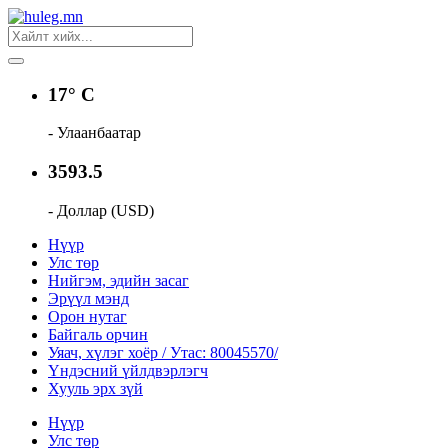
17° C
- Улаанбаатар
3593.5
- Доллар (USD)
Нүүр
Улс төр
Нийгэм, эдийн засаг
Эрүүл мэнд
Орон нутаг
Байгаль орчин
Уяач, хүлэг хоёр / Утас: 80045570/
Үндэсний үйлдвэрлэгч
Хууль эрх зүй
Нүүр
Улс төр