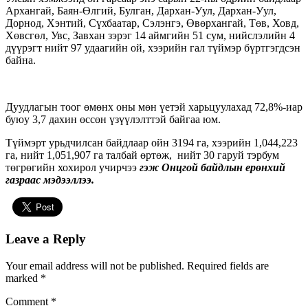
Архангай, Баян-Өлгий, Булган, Дархан-Уул, Дархан-Уул,
Дорнод, Хэнтий, Сүхбаатар, Сэлэнгэ, Өвөрхангай, Төв, Ховд,
Хөвсгөл, Увс, Завхан зэрэг 14 аймгийн 51 сум, нийслэлийн 4
дүүрэгт нийт 97 удаагийн ой, хээрийн гал түймэр бүртгэгдсэн
байна.
Дуудлагын тоог өмөнх оны мөн үетэй харьцуулахад 72,8%-иар
буюу 3,7 дахин өссөн үзүүлэлттэй байгаа юм.
Түймэрт урьдчилсан байдлаар ойн 3194 га, хээрийн 1,044,223
га, нийт 1,051,907 га талбай өртөж, нийт 30 гаруй тэрбум
төгрөгийн хохирол учирчээ
гэж Онцгой байдлын ерөнхий
газраас мэдээллээ.
Leave a Reply
Your email address will not be published.
Required fields are
marked
*
Comment
*