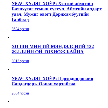
УЯАЧ ХҮЛЭГ ХОЁР: Хэнтий аймгийн
Баянхутаг сумын уугуул, Аймгийн алдарт
уяач, Мужиг овогт Доржсамбуугийн
Ганболд
3624 үзсэн
ХО ШИ МИН-ИЙ МЭНДЭЛСНИЙ 132
ЖИЛИЙН ОЙ ТОХИОЖ БАЙНА
3013 үзсэн
УЯАЧ ХҮЛЭГ ХОЁР: Цэрэндондогийн
Сандагдорж Оонон хартайгаа
2884 үзсэн