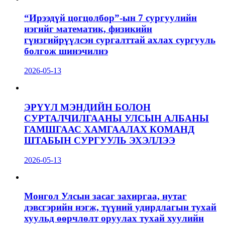
“Ирээдүй цогцолбор”-ын 7 сургуулийн
нэгийг математик, физикийн
гүнзгийрүүлсэн сургалттай ахлах сургууль
болгож шинэчилнэ
2026-05-13
ЭРҮҮЛ МЭНДИЙН БОЛОН
СУРТАЛЧИЛГААНЫ УЛСЫН АЛБАНЫ
ГАМШГААС ХАМГААЛАХ КОМАНД
ШТАБЫН СУРГУУЛЬ ЭХЭЛЛЭЭ
2026-05-13
Монгол Улсын засаг захиргаа, нутаг
дэвсгэрийн нэгж, түүний удирдлагын тухай
хуульд өөрчлөлт оруулах тухай хуулийн