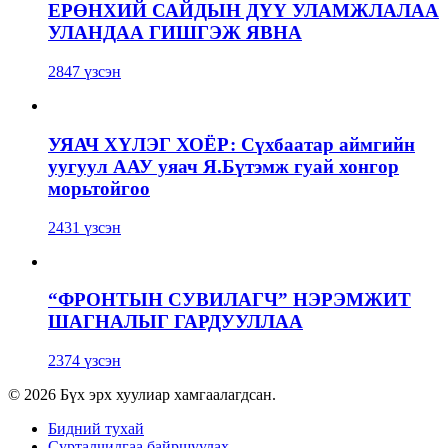
ЕРӨНХИЙ САЙДЫН ДҮҮ УЛАМЖЛАЛАА
УЛАНДАА ГИШГЭЖ ЯВНА
2847 үзсэн
УЯАЧ ХҮЛЭГ ХОЁР: Сүхбаатар аймгийн
уугуул ААУ уяач Я.Бүтэмж гуай хонгор
морьтойгоо
2431 үзсэн
“ФРОНТЫН СУВИЛАГЧ” НЭРЭМЖИТ
ШАГНАЛЫГ ГАРДУУЛЛАА
2374 үзсэн
© 2026 Бүх эрх хуулиар хамгаалагдсан.
Бидний тухай
Сурталчилгаа байршуулах