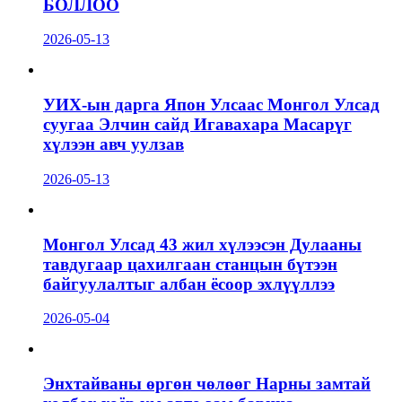
БОЛЛОО
2026-05-13
УИХ-ын дарга Япон Улсаас Монгол Улсад
суугаа Элчин сайд Игавахара Масарүг
хүлээн авч уулзав
2026-05-13
Монгол Улсад 43 жил хүлээсэн Дулааны
тавдугаар цахилгаан станцын бүтээн
байгуулалтыг албан ёсоор эхлүүллээ
2026-05-04
Энхтайваны өргөн чөлөөг Нарны замтай