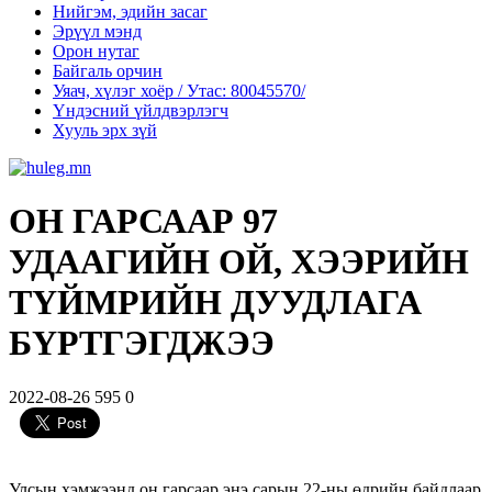
Нийгэм, эдийн засаг
Эрүүл мэнд
Орон нутаг
Байгаль орчин
Уяач, хүлэг хоёр / Утас: 80045570/
Үндэсний үйлдвэрлэгч
Хууль эрх зүй
ОН ГАРСААР 97
УДААГИЙН ОЙ, ХЭЭРИЙН
ТҮЙМРИЙН ДУУДЛАГА
БҮРТГЭГДЖЭЭ
2022-08-26
595
0
Улсын хэмжээнд он гарсаар энэ сарын 22-ны өдрийн байдлаар