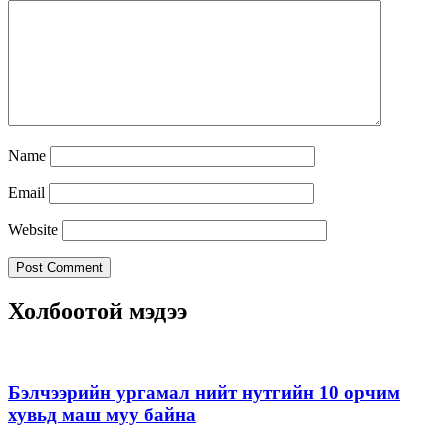
Name
Email
Website
Холбоотой мэдээ
Бэлчээрийн ургамал нийт нутгийн 10 орчим
хувьд маш муу байна