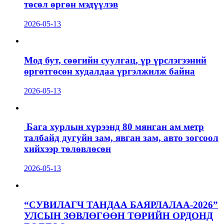
төсөл өргөн мэдүүлэв
2026-05-13
Мод бут, сөөгийн суулгац, үр үрслэгээний
өргөтгөсөн худалдаа үргэлжилж байна
2026-05-13
Бага хурлын хүрээнд 80 мянган ам метр
талбайд дугуйн зам, явган зам, авто зогсоол
хийхээр төлөвлөсөн
2026-05-13
“СУВИЛАГЧ ТАНДАА БАЯРЛАЛАА-2026”
УЛСЫН ЗӨВЛӨГӨӨН ТӨРИЙН ОРДОНД