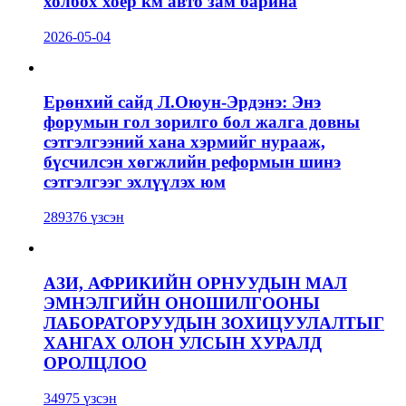
холбох хоёр км авто зам барина
2026-05-04
Ерөнхий сайд Л.Оюун-Эрдэнэ: Энэ
форумын гол зорилго бол жалга довны
сэтгэлгээний хана хэрмийг нурааж,
бүсчилсэн хөгжлийн реформын шинэ
сэтгэлгээг эхлүүлэх юм
289376 үзсэн
АЗИ, АФРИКИЙН ОРНУУДЫН МАЛ
ЭМНЭЛГИЙН ОНОШИЛГООНЫ
ЛАБОРАТОРУУДЫН ЗОХИЦУУЛАЛТЫГ
ХАНГАХ ОЛОН УЛСЫН ХУРАЛД
ОРОЛЦЛОО
34975 үзсэн