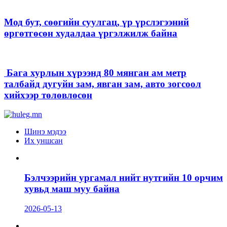
Мод бут, сөөгийн суулгац, үр үрслэгээний
өргөтгөсөн худалдаа үргэлжилж байна
Бага хурлын хүрээнд 80 мянган ам метр
талбайд дугуйн зам, явган зам, авто зогсоол
хийхээр төлөвлөсөн
Шинэ мэдээ
Их уншсан
Бэлчээрийн ургамал нийт нутгийн 10 орчим
хувьд маш муу байна
2026-05-13