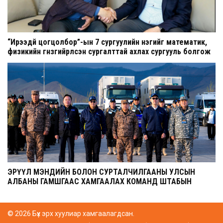
“Ирээдүй цогцолбор”-ын 7 сургуулийн нэгийг математик,
физикийн гүнзгийрүүлсэн сургалттай ахлах сургууль болгож
шинэчилнэ
ЭРҮҮЛ МЭНДИЙН БОЛОН СУРТАЛЧИЛГААНЫ УЛСЫН
АЛБАНЫ ГАМШГААС ХАМГААЛАХ КОМАНД ШТАБЫН
СУРГУУЛЬ ЭХЭЛЛЭЭ
© 2026 Бүх эрх хуулиар хамгаалагдсан.