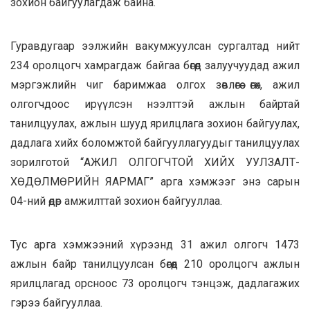
зохион байгуулагдаж байна.
Гуравдугаар ээлжийн вакумжуулсан сургалтад нийт
234 оролцогч хамрагдаж байгаа бөгөөд залуучуудад ажил
мэргэжлийн чиг баримжаа олгох зөвлөгөө өгөх, ажил
олгогчдоос ирүүлсэн нээлттэй ажлын байртай
танилцуулах, ажлын шууд ярилцлага зохион байгуулах,
дадлага хийх боломжтой байгууллагуудыг танилцуулах
зорилготой “АЖИЛ ОЛГОГЧТОЙ ХИЙХ УУЛЗАЛТ-
ХӨДӨЛМӨРИЙН ЯАРМАГ” арга хэмжээг энэ сарын
04-ний өдөр амжилттай зохион байгууллаа.
Тус арга хэмжээний хүрээнд 31 ажил олгогч 1473
ажлын байр танилцуулсан бөгөөд 210 оролцогч ажлын
ярилцлагад орсноос 73 оролцогч тэнцэж, дадлагажих
гэрээ байгууллаа.