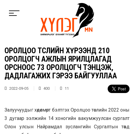
ОРОЛЦОО ТӨСЛИЙН ХҮРЭЭНД 210
ОРОЛЦОГЧ АЖЛЫН ЯРИЛЦЛАГАД
ОРСНООС 73 ОРОЛЦОГЧ ТЭНЦЭЖ,
ДАДЛАГАЖИХ ГЭРЭЭ БАЙГУУЛЛАА
2022-09-05
400
11
Залуучуудыг хөдөлмөрт бэлтгэх Оролцоо төслийн 2022 оны
3 дугаар ээлжийн 14 хоногийн вакумжуулсан сургалт
Олон улсын Найрамдал зуслангийн Сургалтын төвд