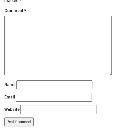
marked
*
Comment
*
Name
Email
Website