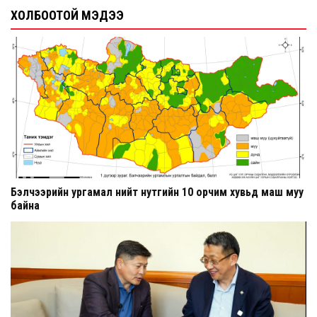
ХОЛБООТОЙ МЭДЭЭ
Бэлчээрийн ургамал нийт нутгийн 10 орчим хувьд маш муу
байна