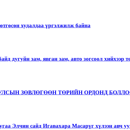
ргөтгөсөн худалдаа үргэлжилж байна
айд дугуйн зам, явган зам, авто зогсоол хийхээр 
 УЛСЫН ЗӨВЛӨГӨӨН ТӨРИЙН ОРДОНД БОЛЛ
гаа Элчин сайд Игавахара Масарүг хүлээн авч уу