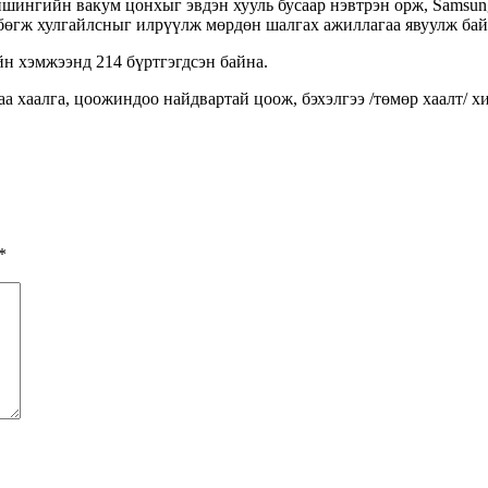
йшингийн вакум цонхыг эвдэн хууль бусаар нэвтрэн орж, Samsung
 бөгж хулгайлсныг илрүүлж мөрдөн шалгах ажиллагаа явуулж бай
йн хэмжээнд 214 бүртгэгдсэн байна.
а хаалга, цоожиндоо найдвартай цоож, бэхэлгээ /төмөр хаалт/ х
*