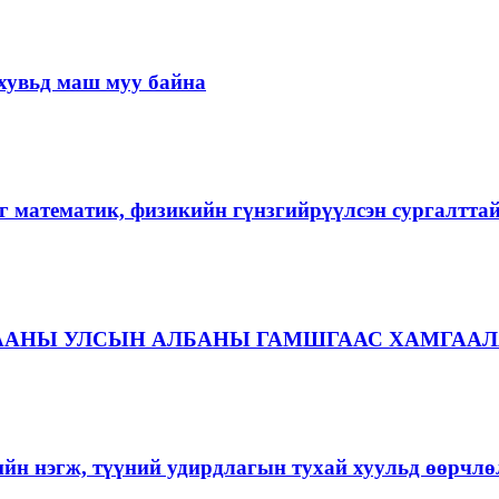
хувьд маш муу байна
г математик, физикийн гүнзгийрүүлсэн сургалтта
ААНЫ УЛСЫН АЛБАНЫ ГАМШГААС ХАМГААЛ
ийн нэгж, түүний удирдлагын тухай хуульд өөрчлө