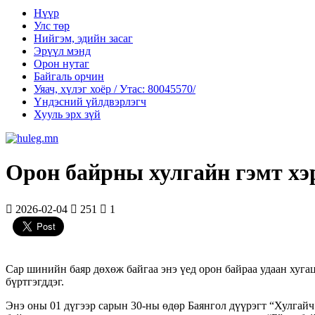
Нүүр
Улс төр
Нийгэм, эдийн засаг
Эрүүл мэнд
Орон нутаг
Байгаль орчин
Уяач, хүлэг хоёр / Утас: 80045570/
Үндэсний үйлдвэрлэгч
Хууль эрх зүй
Орон байрны хулгайн гэмт хэ
2026-02-04
251
1
Сар шинийн баяр дөхөж байгаа энэ үед орон байраа удаан хуга
бүртгэгддэг.
Энэ оны 01 дүгээр сарын 30-ны өдөр Баянгол дүүрэгт “Хулгайч 