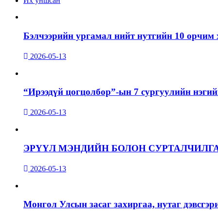
Их уншсан
Бэлчээрийн ургамал нийт нутгийн 10 орчим 
2026-05-13
“Ирээдүй цогцолбор”-ын 7 сургуулийн нэгий
2026-05-13
ЭРҮҮЛ МЭНДИЙН БОЛОН СУРТАЛЧИЛГ
2026-05-13
Монгол Улсын засаг захиргаа, нутаг дэвсгэр