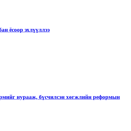
ан ёсоор эхлүүллээ
хэрмийг нурааж, бүсчилсэн хөгжлийн реформын