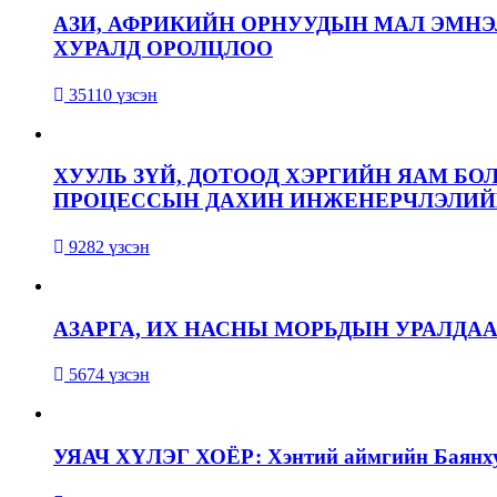
АЗИ, АФРИКИЙН ОРНУУДЫН МАЛ ЭМН
ХУРАЛД ОРОЛЦЛОО
35110 үзсэн
ХУУЛЬ ЗҮЙ, ДОТООД ХЭРГИЙН ЯАМ БО
ПРОЦЕССЫН ДАХИН ИНЖЕНЕРЧЛЭЛИЙН
9282 үзсэн
АЗАРГА, ИХ НАСНЫ МОРЬДЫН УРАЛДА
5674 үзсэн
УЯАЧ ХҮЛЭГ ХОЁР: Хэнтий аймгийн Баянхут