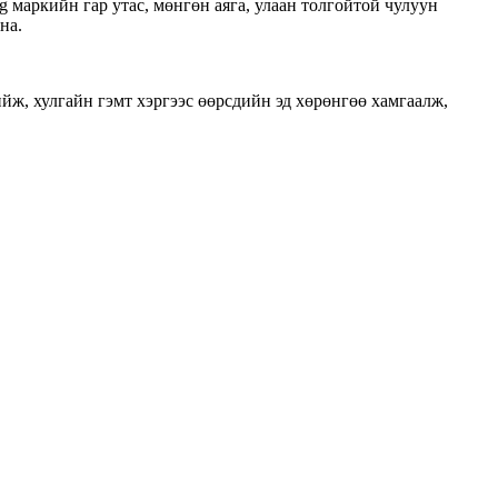
 маркийн гар утас, мөнгөн аяга, улаан толгойтой чулуун
на.
ийж, хулгайн гэмт хэргээс өөрсдийн эд хөрөнгөө хамгаалж,