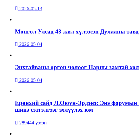
2026-05-13
Монгол Улсад 43 жил хүлээсэн Дулааны тавд
2026-05-04
Энхтайваны өргөн чөлөөг Нарны замтай холб
2026-05-04
Ерөнхий сайд Л.Оюун-Эрдэнэ: Энэ форумын г
шинэ сэтгэлгээг эхлүүлэх юм
289444 үзсэн