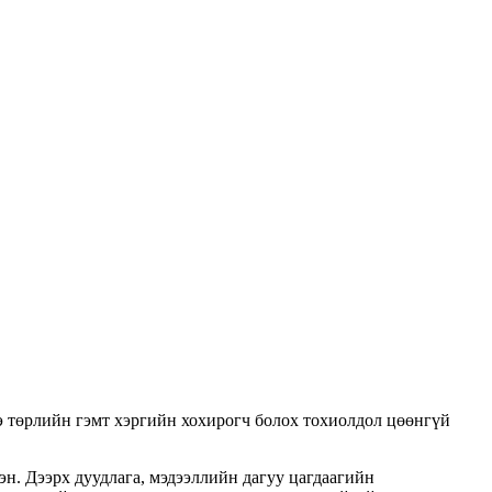
нэ төрлийн гэмт хэргийн хохирогч болох тохиолдол цөөнгүй
эн. Дээрх дуудлага, мэдээллийн дагуу цагдаагийн