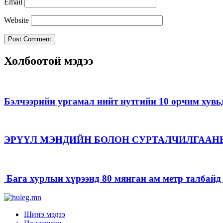
Email
Website
Холбоотой мэдээ
Бэлчээрийн ургамал нийт нутгийн 10 орчим хувь
ЭРҮҮЛ МЭНДИЙН БОЛОН СУРТАЛЧИЛГААН
Бага хурлын хүрээнд 80 мянган ам метр талбайд д
Шинэ мэдээ