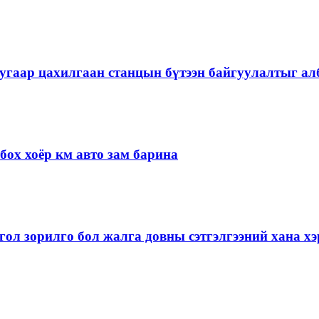
угаар цахилгаан станцын бүтээн байгуулалтыг алб
ох хоёр км авто зам барина
ол зорилго бол жалга довны сэтгэлгээний хана 