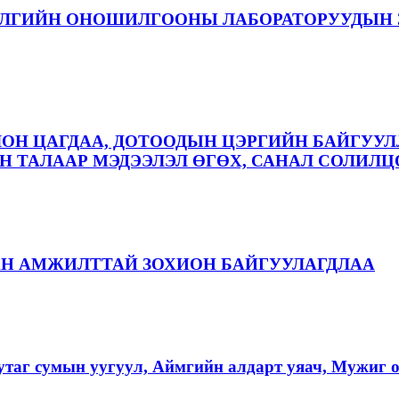
ЭЛГИЙН ОНОШИЛГООНЫ ЛАБОРАТОРУУДЫН 
ЛОН ЦАГДАА, ДОТООДЫН ЦЭРГИЙН БАЙГУУЛ
 ТАЛААР МЭДЭЭЛЭЛ ӨГӨХ, САНАЛ СОЛИЛЦ
АН АМЖИЛТТАЙ ЗОХИОН БАЙГУУЛАГДЛАА
аг сумын уугуул, Аймгийн алдарт уяач, Мужиг о