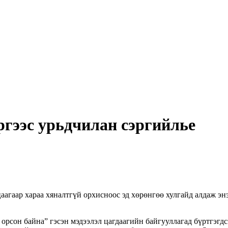
ргээс урьдчилан сэргийлье
цаагаар хараа хяналтгүй орхисноос эд хөрөнгөө хулгайд алдаж э
орсон байна” гэсэн мэдээлэл цагдаагийн байгууллагад бүртгэгдс