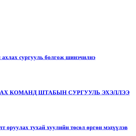
й ахлах сургууль болгож шинэчилнэ
АХ КОМАНД ШТАБЫН СУРГУУЛЬ ЭХЭЛЛЭЭ
лт оруулах тухай хуулийн төсөл өргөн мэдүүлэв