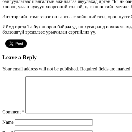
байгууллагаас шалгалтын ажиллагаа явуулахад иргэн “Б” нь ба
хөөрөг, улаан чулуун хөөргөний толгой, цагаан өнгийн металл
Энэ төрлийн гэмт хэрэг он гарснаас хойш нийслэл, орон нутги
Иймд иргэд Та бүхэн орон байраа удаан хугацаанд орхиж явахда
болзошгүй эрсдэлээс урьдчилан сэргийлнэ үү.
Leave a Reply
Your email address will not be published.
Required fields are marked
Comment
*
Name