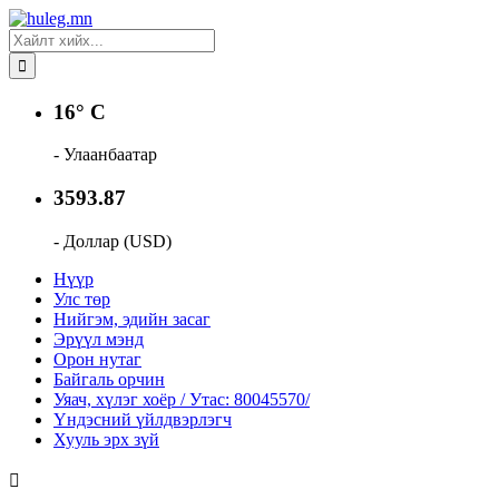
16° C
- Улаанбаатар
3593.87
- Доллар (USD)
Нүүр
Улс төр
Нийгэм, эдийн засаг
Эрүүл мэнд
Орон нутаг
Байгаль орчин
Уяач, хүлэг хоёр / Утас: 80045570/
Үндэсний үйлдвэрлэгч
Хууль эрх зүй