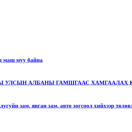
д маш муу байна
Ы УЛСЫН АЛБАНЫ ГАМШГААС ХАМГААЛАХ 
угуйн зам, явган зам, авто зогсоол хийхээр төлөв