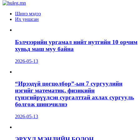
Шинэ мэдээ
Их уншсан
Бэлчээрийн ургамал нийт нутгийн 10 орчим
хувьд маш муу байна
2026-05-13
“Ирээдүй цогцолбор”-ын 7 сургуулийн
нэгийг математик, физикийн
гүнзгийрүүлсэн сургалттай ахлах сургууль
болгож шинэчилнэ
2026-05-13
ЭРҮҮЛ МЭНДИЙН БОЛОН