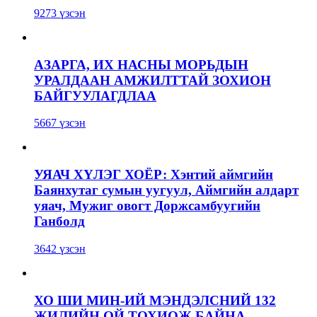
9273 үзсэн
АЗАРГА, ИХ НАСНЫ МОРЬДЫН
УРАЛДААН АМЖИЛТТАЙ ЗОХИОН
БАЙГУУЛАГДЛАА
5667 үзсэн
УЯАЧ ХҮЛЭГ ХОЁР: Хэнтий аймгийн
Баянхутаг сумын уугуул, Аймгийн алдарт
уяач, Мужиг овогт Доржсамбуугийн
Ганболд
3642 үзсэн
ХО ШИ МИН-ИЙ МЭНДЭЛСНИЙ 132
ЖИЛИЙН ОЙ ТОХИОЖ БАЙНА