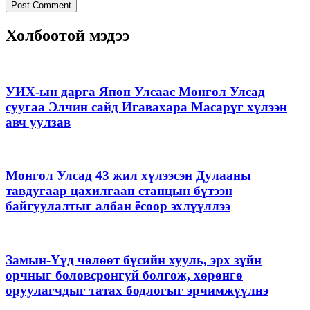
Холбоотой мэдээ
УИХ-ын дарга Япон Улсаас Монгол Улсад
суугаа Элчин сайд Игавахара Масарүг хүлээн
авч уулзав
Монгол Улсад 43 жил хүлээсэн Дулааны
тавдугаар цахилгаан станцын бүтээн
байгуулалтыг албан ёсоор эхлүүллээ
Замын-Үүд чөлөөт бүсийн хууль, эрх зүйн
орчныг боловсронгуй болгож, хөрөнгө
оруулагчдыг татах бодлогыг эрчимжүүлнэ