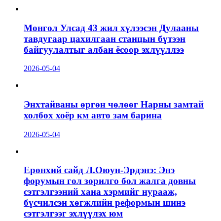
Монгол Улсад 43 жил хүлээсэн Дулааны
тавдугаар цахилгаан станцын бүтээн
байгуулалтыг албан ёсоор эхлүүллээ
2026-05-04
Энхтайваны өргөн чөлөөг Нарны замтай
холбох хоёр км авто зам барина
2026-05-04
Ерөнхий сайд Л.Оюун-Эрдэнэ: Энэ
форумын гол зорилго бол жалга довны
сэтгэлгээний хана хэрмийг нурааж,
бүсчилсэн хөгжлийн реформын шинэ
сэтгэлгээг эхлүүлэх юм