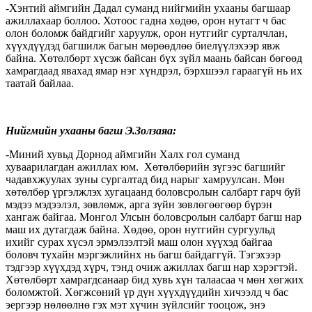
-Хэнтий аймгийн Дадал суманд нийгмийн ухааны багшаар
ажиллахаар боллоо. Хотоос гадна хөдөө, орон нутагт ч бас
олон боломж байдгийг харуулж, орон нутгийг сурталчлан,
хүүхдүүдэд багшилж багын мөрөөдлөө биелүүлэхээр явж
байна. Хөтөлбөрт хүсэж байсан бүх зүйл маань байсан бөгөөд
хамрагдаад явахад ямар нэг хүндрэл, бэрхшээл гараагүй нь их
таатай байлаа.
Нийгмийн ухааны багш Э.Золзаяа:
-Миний хувьд Дорнод аймгийн Халх гол суманд
хуваарилагдан ажиллах юм. Хөтөлбөрийн зүгээс багшийг
чадавхжуулах зуны сургалтад бид нарыг хамруулсан. Мөн
хөтөлбөр үргэлжлэх хугацаанд боловсролын салбарт гарч буй
мэдээ мэдээлэл, зөвлөмж, арга зүйн зөвлөгөөгөөр бүрэн
хангаж байгаа. Монгол Улсын боловсролын салбарт багш нар
маш их дутагдаж байна. Хөдөө, орон нутгийн сургуульд
ихийг сурах хүсэл эрмэлзэлтэй маш олон хүүхэд байгаа
боловч тухайн мэргэжлийнх нь багш байдаггүй. Тэгэхээр
тэдгээр хүүхдэд хүрч, тэнд очиж ажиллах багш нар хэрэгтэй.
Хөтөлбөрт хамрагдсанаар бид хувь хүн талаасаа ч мөн хөгжих
боломжтой. Хөгжсөний үр дүн хүүхдүүдийн хичээлд ч бас
эергээр нөлөөлнө гэх мэт хүчин зүйлсийг тооцож, энэ