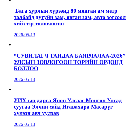
Бага хурлын хүрээнд 80 мянган ам метр
талбайд дугуйн зам, явган зам, авто зогсоол
хийхээр төлөвлөсөн
2026-05-13
“СУВИЛАГЧ ТАНДАА БАЯРЛАЛАА-2026”
УЛСЫН ЗӨВЛӨГӨӨН ТӨРИЙН ОРДОНД
БОЛЛОО
2026-05-13
УИХ-ын дарга Япон Улсаас Монгол Улсад
суугаа Элчин сайд Игавахара Масарүг
хүлээн авч уулзав
2026-05-13