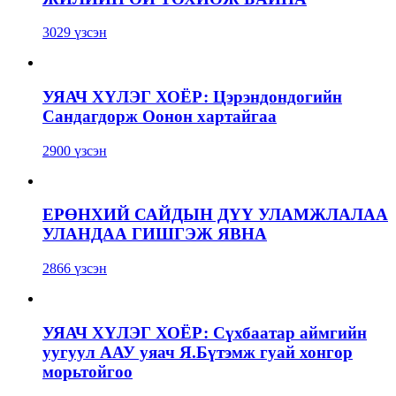
3029 үзсэн
УЯАЧ ХҮЛЭГ ХОЁР: Цэрэндондогийн
Сандагдорж Оонон хартайгаа
2900 үзсэн
ЕРӨНХИЙ САЙДЫН ДҮҮ УЛАМЖЛАЛАА
УЛАНДАА ГИШГЭЖ ЯВНА
2866 үзсэн
УЯАЧ ХҮЛЭГ ХОЁР: Сүхбаатар аймгийн
уугуул ААУ уяач Я.Бүтэмж гуай хонгор
морьтойгоо