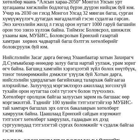
хөтөлбөр маань “Алсын хараа-2050” Монгол Улсын урт
хугацааны хөгжлийн бодлогод бүрэн дүүрэн нийцэж буй юм.
Учир нь 2030 он гэхэд Монгол Улсад 32 мянган багш, сурган
хүмүүжүүлэгч дутагдах магадлалтай гэсэн судалгаа гарсан.
Энэ хичээлийн жилд л гэхэд орон нутагт 1000 гаруй багшийн
орон тоо эзнээ хүлээж байна. Тиймээс Боловсрол, шинжлэх
ухааны яам, МУБИС, Боловсролын Ерөнхий газартай
хамтран хөрвөх чадвартай багш бэлтгэх хөтөлбөрийг
боловсруулж буй юм.
Нийслэлийн Засаг дарга бөгөөд Улаанбаатар хотын Захирагч
Д.Сумъяабазар өнөөдөр залуу багш нартай уулзаж, урам зориг
өгч байна. Багшид хамгийн хэрэгцээтэй зүйл болох нөүтбүүк,
тоног төхөөрөмжийн дэмжлэг үзүүлж буй Хотын дарга,
нийслэлийн удирдлагын багийнханд талархаж байгаагаа
илэрхийлье. Залуучууд мэргэжлээрээ ажиллаад зогсохгүй
тухайн орон нутагтаа соёл түгээгч болон түүчээлнэ.
Хөтөлбөрт оролцож байгаа залуусын зарим нь багшаас өөр
мэргэжилтэй. Тэднийг 100 хувийн тэтгэлэгтэйгээр МУБИС-
тай хамтарч багшлах эрх олгох бакалаврын хөтөлбөрт
хамруулж байна. Цаашлаад Ерөнхий сайдын нэрэмжит
тэтгэлэгт хөтөлбөрт хамруулах, гадаадын их дээд
сургуулиудад тэтгэлэгтэй сургах боломжийг ч судалж байгаа
гэсэн юм.