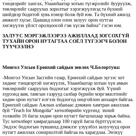
тэнцвэрийг хангах, Улаанбаатар хотын түгжрэлийг бууруулж,
төвлөрлийг сааруулах зорилтыг хэрэгжүүлэхэд та бүхний
шийдвэр бодитой хувь нэмэр болж буй юм. Та бүхний ажилд
амжилт хүсье. Цаашид олон олон залуус орон нутгаа
хөгжүүлэх үйлст оролцоосой гэж хүсэж байна” гэсэн юм.
ЗАЛУУС МЭРГЭЖЛЭЭРЭЭ АЖИЛЛААД ЗОГСОХГҮЙ
ТУХАЙН ОРОН НУТАГТАА СОЁЛ ТҮГЭЭГЧ БОЛОН
ТҮҮЧЭЭЛНЭ
Монгол Улсын Ерөнхий сайдын зөвлөх Ч.Болортуяа:
-Монгол Улсын Засгийн газар, Ерөнхий сайдын зүгээс хот
хөдөөг тэнцвэртэй хөгжүүлэх, Улаанбаатар хотын хүн амын
төвлөрлийг сааруулах бодлогыг хэрэгжүүлж буй. Үүний
хүрээнд яам, тамгын газрууд салбар бүрийн мэргэжилтнийг
хөдөө орон нутагт илгээх бодлогод онцгойлон анхаарч байгаа.
Ерөнхий сайдын Ажлын албанаас дэмжин хамтран ажиллаж
буй “Teach for Mongolia” хөтөлбөрийн хүрээнд эхний
ээлжийн 16 багш хөдөө орон нутагт багшлахаар зорьж байна.
Тус хөтөлбөрт хамрагдахаар 100 гаруй багш бүртгүүлсэн.
Эндээс бодлогын түвшинд дэмжлэг үзүүлбэл залуучууд орон
нутагт ажиллах сонирхолтой байгаа нь харагдлаа. Энэхүү