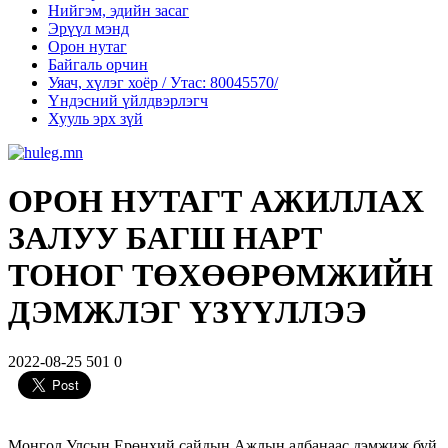
Нийгэм, эдийн засаг
Эрүүл мэнд
Орон нутаг
Байгаль орчин
Уяач, хүлэг хоёр / Утас: 80045570/
Үндэсний үйлдвэрлэгч
Хууль эрх зүй
ОРОН НУТАГТ АЖИЛЛАХ
ЗАЛУУ БАГШ НАРТ
ТОНОГ ТӨХӨӨРӨМЖИЙН
ДЭМЖЛЭГ ҮЗҮҮЛЛЭЭ
2022-08-25
501
0
Монгол Улсын Ерөнхий сайдын Ажлын албанаас дэмжиж буй