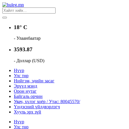
18° C
- Улаанбаатар
3593.87
- Доллар (USD)
Нүүр
Улс төр
Нийгэм, эдийн засаг
Эрүүл мэнд
Орон нутаг
Байгаль орчин
Уяач, хүлэг хоёр / Утас: 80045570/
Үндэсний үйлдвэрлэгч
Хууль эрх зүй
Нүүр
Улс төр