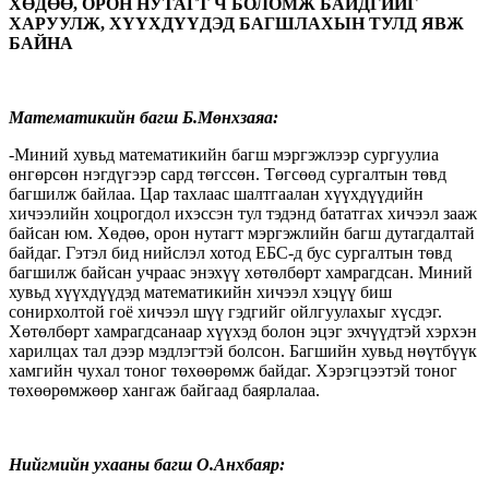
ХӨДӨӨ, ОРОН НУТАГТ Ч БОЛОМЖ БАЙДГИЙГ
ХАРУУЛЖ, ХҮҮХДҮҮДЭД БАГШЛАХЫН ТУЛД ЯВЖ
БАЙНА
Математикийн багш Б.Мөнхзаяа:
-Миний хувьд математикийн багш мэргэжлээр сургуулиа
өнгөрсөн нэгдүгээр сард төгссөн. Төгсөөд сургалтын төвд
багшилж байлаа. Цар тахлаас шалтгаалан хүүхдүүдийн
хичээлийн хоцрогдол ихэссэн тул тэдэнд бататгах хичээл зааж
байсан юм. Хөдөө, орон нутагт мэргэжлийн багш дутагдалтай
байдаг. Гэтэл бид нийслэл хотод ЕБС-д бус сургалтын төвд
багшилж байсан учраас энэхүү хөтөлбөрт хамрагдсан. Миний
хувьд хүүхдүүдэд математикийн хичээл хэцүү биш
сонирхолтой гоё хичээл шүү гэдгийг ойлгуулахыг хүсдэг.
Хөтөлбөрт хамрагдсанаар хүүхэд болон эцэг эхчүүдтэй хэрхэн
харилцах тал дээр мэдлэгтэй болсон. Багшийн хувьд нөүтбүүк
хамгийн чухал тоног төхөөрөмж байдаг. Хэрэгцээтэй тоног
төхөөрөмжөөр хангаж байгаад баярлалаа.
Нийгмийн ухааны багш О.Анхбаяр: