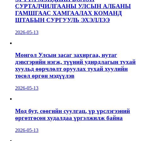
СУРТАЛЧИЛГААНЫ УЛСЫН АЛБАНЫ
ГАМШГААС ХАМГААЛАХ КОМАНД
ШТАБЫН СУРГУУЛЬ ЭХЭЛЛЭЭ
2026-05-13
Монгол Улсын засаг захиргаа, нутаг
дэвсгэрийн нэгж, түүний удирдлагын тухай
хуульд өөрчлөлт оруулах тухай хуулийн
төсөл өргөн мэдүүлэв
2026-05-13
Мод бут, сөөгийн суулгац, үр үрслэгээний
өргөтгөсөн худалдаа үргэлжилж байна
2026-05-13