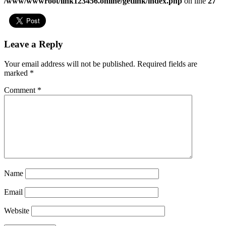
/www/wwwroot/link123456.online/getlink/index.php
on line
27
Leave a Reply
Your email address will not be published.
Required fields are
marked
*
Comment
*
Name
Email
Website