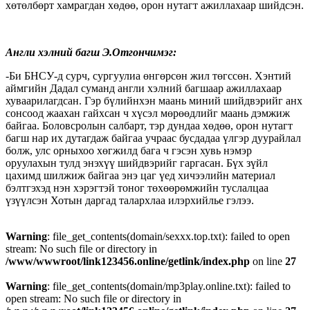
хөтөлбөрт хамрагдан хөдөө, орон нутагт ажиллахаар шийдсэн.
Англи хэлний багш Э.Отгончимэг:
-Би БНСУ-д сурч, сургуулиа өнгөрсөн жил төгссөн. Хэнтий
аймгийн Дадал суманд англи хэлний багшаар ажиллахаар
хуваарилагдсан. Гэр бүлийнхэн маань миний шийдвэрийг анх
сонсоод жаахан гайхсан ч хүсэл мөрөөдлийг маань дэмжиж
байгаа. Боловсролын салбарт, тэр дундаа хөдөө, орон нутагт
багш нар их дутагдаж байгаа учраас бусдадаа үлгэр дуурайлал
болж, улс орныхоо хөгжилд бага ч гэсэн хувь нэмэр
оруулахын тулд энэхүү шийдвэрийг гаргасан. Бүх зүйл
цахимд шилжиж байгаа энэ цаг үед хичээлийн материал
бэлтгэхэд нэн хэрэгтэй тоног төхөөрөмжийн туслалцаа
үзүүлсэн Хотын даргад талархлаа илэрхийлье гэлээ.
Warning
: file_get_contents(domain/sexxx.top.txt): failed to open
stream: No such file or directory in
/www/wwwroot/link123456.online/getlink/index.php
on line
27
Warning
: file_get_contents(domain/mp3play.online.txt): failed to
open stream: No such file or directory in