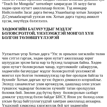
“Teach for Mongolia” хөтөлбөрт хамрагдсан 16 залуу багш
хөдөө орон нутагт ажиллахаар болсон. Тэд өнөөдөр
Нийслэлийн Засаг дарга бөгөөд Улаанбаатар хотын Захирагч
Д.Сумъяабазартай уулзсан юм. Хотын дарга тэдэнд амжилт
хүсэж, нөүтбүүк бэлэглэлээ.
ХӨДӨӨГИЙН БАГАЧУУДЫГ МЭДЛЭГ
БОЛОВСРОЛТОЙ, ҮНЭЛЭМЖТЭЙ МОНГОЛ ХҮН
БОЛГОН ТӨЛӨВШҮҮЛЭЭРЭЙ
Уулзалтын үеэр Хотын дарга “Улс эх орныхоо хөгжлийн төлөө
чин сэтгэл гаргаж, хөдөө орон нутагт ажиллахаар зориг
шулуудсан эрхэм багш нар та бүхэнд талархаж байна. Хөдөө
орон нутагт боловсролын чанар, хүртээмжийг сайжруулж,
хөдөөгийн багачуудыг мэдлэг боловсролтой үнэлэмжтэй
монгол хүн болгон төлөвшүүлэхэд гар бие оролцож байгаа та
бүхнийг Хотын даргын зүгээс бүрнээ дэмжихээ илэрхийлье.
Энэхүү санаачилгыг улам өргөжүүлж, цаашлаад олон улсын
түвшнээс чадварлаг боловсон хүчнийг татан оролцуулах
боломж бий. Зөөлөн дэд бүтэц буюу боловсролын салбарт
дэмжлэг үзүүлэхэд бэлэн байдаг БНСУ, Япон улс болоод олон
улсын бусад байгууллагуудтай хамтран ажиллахад анхаарна.
Үндэсний хэмжээнд хэрэгжүүлж буй хот хөдөөгийн