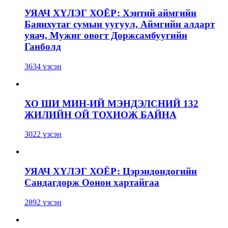
УЯАЧ ХҮЛЭГ ХОЁР: Хэнтий аймгийн
Баянхутаг сумын уугуул, Аймгийн алдарт
уяач, Мужиг овогт Доржсамбуугийн
Ганболд
3634 үзсэн
ХО ШИ МИН-ИЙ МЭНДЭЛСНИЙ 132
ЖИЛИЙН ОЙ ТОХИОЖ БАЙНА
3022 үзсэн
УЯАЧ ХҮЛЭГ ХОЁР: Цэрэндондогийн
Сандагдорж Оонон хартайгаа
2892 үзсэн