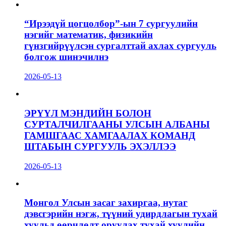
“Ирээдүй цогцолбор”-ын 7 сургуулийн
нэгийг математик, физикийн
гүнзгийрүүлсэн сургалттай ахлах сургууль
болгож шинэчилнэ
2026-05-13
ЭРҮҮЛ МЭНДИЙН БОЛОН
СУРТАЛЧИЛГААНЫ УЛСЫН АЛБАНЫ
ГАМШГААС ХАМГААЛАХ КОМАНД
ШТАБЫН СУРГУУЛЬ ЭХЭЛЛЭЭ
2026-05-13
Монгол Улсын засаг захиргаа, нутаг
дэвсгэрийн нэгж, түүний удирдлагын тухай
хуульд өөрчлөлт оруулах тухай хуулийн