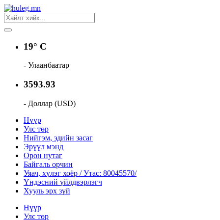
19° C
- Улаанбаатар
3593.93
- Доллар (USD)
Нүүр
Улс төр
Нийгэм, эдийн засаг
Эрүүл мэнд
Орон нутаг
Байгаль орчин
Уяач, хүлэг хоёр / Утас: 80045570/
Үндэсний үйлдвэрлэгч
Хууль эрх зүй
Нүүр
Улс төр