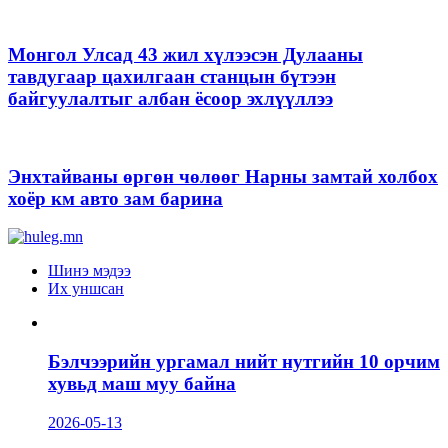
Монгол Улсад 43 жил хүлээсэн Дулааны
тавдугаар цахилгаан станцын бүтээн
байгуулалтыг албан ёсоор эхлүүллээ
Энхтайваны өргөн чөлөөг Нарны замтай холбох
хоёр км авто зам барина
Шинэ мэдээ
Их уншсан
Бэлчээрийн ургамал нийт нутгийн 10 орчим
хувьд маш муу байна
2026-05-13