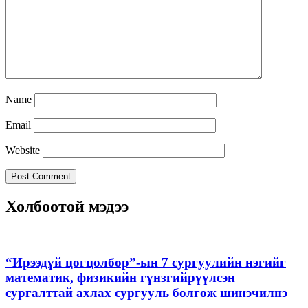
Name
Email
Website
Холбоотой мэдээ
“Ирээдүй цогцолбор”-ын 7 сургуулийн нэгийг
математик, физикийн гүнзгийрүүлсэн
сургалттай ахлах сургууль болгож шинэчилнэ