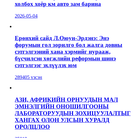
холбох хоёр км авто зам барина
2026-05-04
Ерөнхий сайд Л.Оюун-Эрдэнэ: Энэ
форумын гол зорилго бол жалга довны
сэтгэлгээний хана хэрмийг нурааж,
бүсчилсэн хөгжлийн реформын шинэ
сэтгэлгээг эхлүүлэх юм
289405 үзсэн
АЗИ, АФРИКИЙН ОРНУУДЫН МАЛ
ЭМНЭЛГИЙН ОНОШИЛГООНЫ
ЛАБОРАТОРУУДЫН ЗОХИЦУУЛАЛТЫГ
ХАНГАХ ОЛОН УЛСЫН ХУРАЛД
ОРОЛЦЛОО