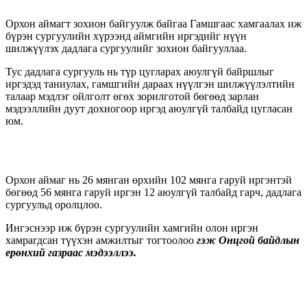
Орхон аймагт зохион байгуулж байгаа Гамшгаас хамгаалах иж
бүрэн сургуулийн хүрээнд аймгийн иргэдийг нүүн
шилжүүлэх дадлага сургуулийг зохион байгууллаа.
Тус дадлага сургууль нь түр цугларах аюулгүй байршлыг
иргэдэд таниулах, гамшгийн дараах нүүлгэн шилжүүлэлтийн
талаар мэдлэг ойлголт өгөх зорилготой бөгөөд зарлан
мэдээллийн дуут дохиогоор иргэд аюулгүй талбайд цугласан
юм.
Орхон аймаг нь 26 мянган өрхийн 102 мянга гаруй иргэнтэй
бөгөөд 56 мянга гаруй иргэн 12 аюулгүй талбайд гарч, дадлага
сургуульд оролцлоо.
Ингэснээр иж бүрэн сургуулийн хамгийн олон иргэн
хамрагдсан түүхэн амжилтыг тогтоолоо
гэж Онцгой байдлын
ерөнхий газраас мэдээллээ.