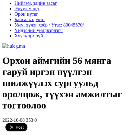
Нийгэм, эдийн засаг
Эрүүл мэнд
Орон нутаг
Байгаль орчин
Уяач, хүлэг хоёр / Утас: 80045570/
Үндэсний үйлдвэрлэгч
Хууль эрх зүй
Орхон аймгийн 56 мянга
гаруй иргэн нүүлгэн
шилжүүлэх сургуульд
оролцож, түүхэн амжилтыг
тогтоолоо
2022-10-08
353
0