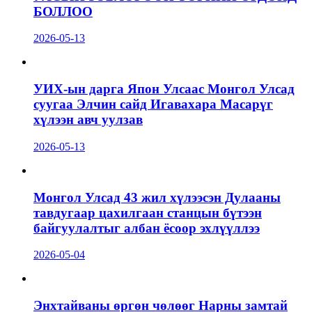
БОЛЛОО
2026-05-13
УИХ-ын дарга Япон Улсаас Монгол Улсад
суугаа Элчин сайд Игавахара Масарүг
хүлээн авч уулзав
2026-05-13
Монгол Улсад 43 жил хүлээсэн Дулааны
тавдугаар цахилгаан станцын бүтээн
байгуулалтыг албан ёсоор эхлүүллээ
2026-05-04
Энхтайваны өргөн чөлөөг Нарны замтай