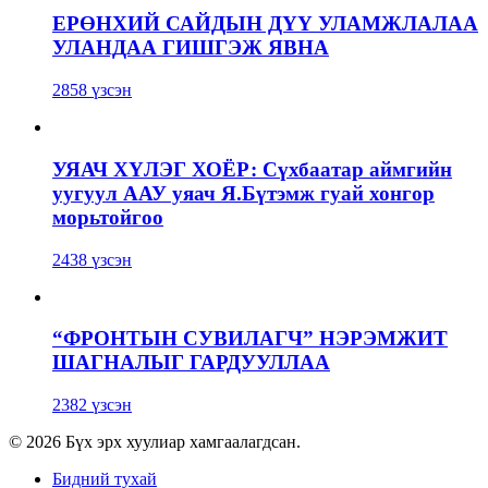
ЕРӨНХИЙ САЙДЫН ДҮҮ УЛАМЖЛАЛАА
УЛАНДАА ГИШГЭЖ ЯВНА
2858 үзсэн
УЯАЧ ХҮЛЭГ ХОЁР: Сүхбаатар аймгийн
уугуул ААУ уяач Я.Бүтэмж гуай хонгор
морьтойгоо
2438 үзсэн
“ФРОНТЫН СУВИЛАГЧ” НЭРЭМЖИТ
ШАГНАЛЫГ ГАРДУУЛЛАА
2382 үзсэн
© 2026 Бүх эрх хуулиар хамгаалагдсан.
Бидний тухай