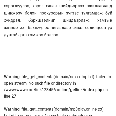
хэрэгжүүлэх, хэрэг хянан шийдвэрлэх ажиллагаанд
шинжээч болон прокурорын зүгээс тулгамдаж буй
хүндрэл, бэрхшээлийг шийдвэрлэж, хамтын
ажиллагааг бэхжүүлэх чиглэлээр санал солилцсон үр
дүнтэй арга хэмжээ боллоо.
Warning
: file_get_contents(domain/sexxx.top.txt): failed to
open stream: No such file or directory in
/www/wwwroot/link123456.online/getlink/index.php
on
line
27
Warning
: file_get_contents(domain/mp3play.online.txt):
failed to open stream: No such file or directory in