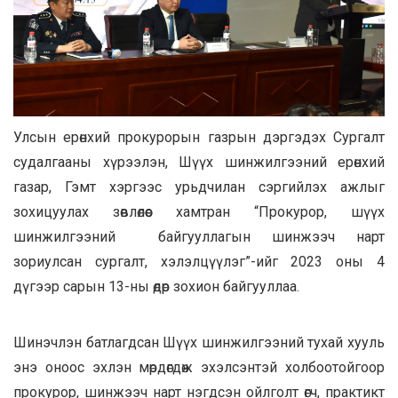
Улсын ерөнхий прокурорын газрын дэргэдэх Сургалт
судалгааны хүрээлэн, Шүүх шинжилгээний ерөнхий
газар, Гэмт хэргээс урьдчилан сэргийлэх ажлыг
зохицуулах зөвлөлөөс хамтран “Прокурор, шүүх
шинжилгээний байгууллагын шинжээч нарт
зориулсан сургалт, хэлэлцүүлэг”-ийг 2023 оны 4
дүгээр сарын 13-ны өдөр зохион байгууллаа.
Шинэчлэн батлагдсан Шүүх шинжилгээний тухай хууль
энэ оноос эхлэн мөрдөгдөж эхэлсэнтэй холбоотойгоор
прокурор, шинжээч нарт нэгдсэн ойлголт өгч, практикт