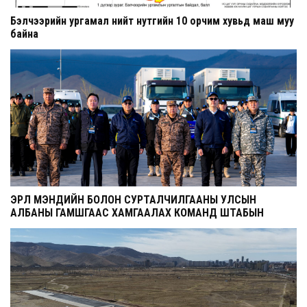
Бэлчээрийн ургамал нийт нутгийн 10 орчим хувьд маш муу
байна
ЭРҮҮЛ МЭНДИЙН БОЛОН СУРТАЛЧИЛГААНЫ УЛСЫН
АЛБАНЫ ГАМШГААС ХАМГААЛАХ КОМАНД ШТАБЫН
СУРГУУЛЬ ЭХЭЛЛЭЭ