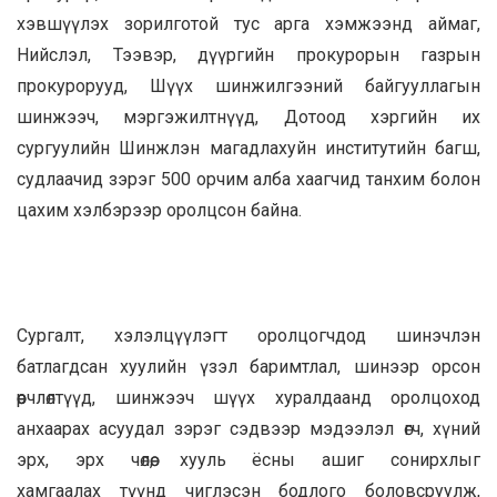
хэвшүүлэх зорилготой тус арга хэмжээнд аймаг,
Нийслэл, Тээвэр, дүүргийн прокурорын газрын
прокурорууд, Шүүх шинжилгээний байгууллагын
шинжээч, мэргэжилтнүүд, Дотоод хэргийн их
сургуулийн Шинжлэн магадлахуйн институтийн багш,
судлаачид зэрэг 500 орчим алба хаагчид танхим болон
цахим хэлбэрээр оролцсон байна.
Сургалт, хэлэлцүүлэгт оролцогчдод шинэчлэн
батлагдсан хуулийн үзэл баримтлал, шинээр орсон
өөрчлөлтүүд, шинжээч шүүх хуралдаанд оролцоход
анхаарах асуудал зэрэг сэдвээр мэдээлэл өгч, хүний
эрх, эрх чөлөө, хууль ёсны ашиг сонирхлыг
хамгаалах түүнд чиглэсэн бодлого боловсруулж,