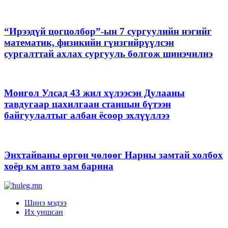
“Ирээдүй цогцолбор”-ын 7 сургуулийн нэгийг
математик, физикийн гүнзгийрүүлсэн
сургалттай ахлах сургууль болгож шинэчилнэ
Монгол Улсад 43 жил хүлээсэн Дулааны
тавдугаар цахилгаан станцын бүтээн
байгуулалтыг албан ёсоор эхлүүллээ
Энхтайваны өргөн чөлөөг Нарны замтай холбох
хоёр км авто зам барина
Шинэ мэдээ
Их уншсан