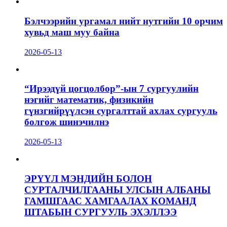
Бэлчээрийн ургамал нийт нутгийн 10 орчим
хувьд маш муу байна
2026-05-13
“Ирээдүй цогцолбор”-ын 7 сургуулийн
нэгийг математик, физикийн
гүнзгийрүүлсэн сургалттай ахлах сургууль
болгож шинэчилнэ
2026-05-13
ЭРҮҮЛ МЭНДИЙН БОЛОН
СУРТАЛЧИЛГААНЫ УЛСЫН АЛБАНЫ
ГАМШГААС ХАМГААЛАХ КОМАНД
ШТАБЫН СУРГУУЛЬ ЭХЭЛЛЭЭ