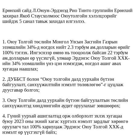
Ерөнхий сайд Л.Оюун-Эрдэнэд Рио Тинто группийн Ерөнхий
захирал Якоб Стаусхолмоос Оюутолгойн хэлэлцээрийг
шийдэх 5 санал тавьж захидал илгээлээ.
1. Оюу Толгой төслийн Монгол Улсын Засгийн Газрын
эзэмшлийн 34%-д ногдох нийт 2.3 тэрбум ам.долларын өрийг
100% тэглэх. Ингэснээр өмнө нь тооцоолж байсан 22 тэрбум
ам.долларын өр үүсэхгүй, улмаар Эрдэнэс Оюу Толгой ХХК-
ийн 34% эзэмшлийн үнэ цэн нэмэгдэж, ногдол ашиг авах
хугацаа наашлах;
2. ДУББСТ болон “Оюу толгойн далд уурхайн бүтээн
байгуулалт, санхүүжилтийн нэмэлт төлөвлөгөө”-г цуцлаж
дуусгавар болгох;
3. Оюу Толгойн далд уурхайн бүтээн байгуулалтын төслийн
санхүүжилтэд хөндлөнгийн аудит оруулахыг зөвшөөрөх;
4. Гүний уурхай ашиглалтад орж олборлолт эхлэх хугацаа
буюу 2023 оны эхний хагас хүртэлх нэмэлт зардлыг хөрөнгө
оруулагч тал 100% хариуцаж Эрдэнэс Оюу Толгой ХХК-д
нэмэлт өр үүсгэхгүй байх;