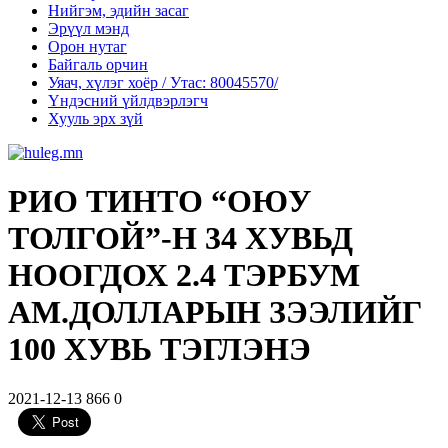
Нийгэм, эдийн засаг
Эрүүл мэнд
Орон нутаг
Байгаль орчин
Уяач, хүлэг хоёр / Утас: 80045570/
Үндэсний үйлдвэрлэгч
Хууль эрх зүй
РИО ТИНТО “ОЮУ
ТОЛГОЙ”-Н 34 ХУВЬД
НООГДОХ 2.4 ТЭРБУМ
АМ.ДОЛЛАРЫН ЗЭЭЛИЙГ
100 ХУВЬ ТЭГЛЭНЭ
2021-12-13
866
0