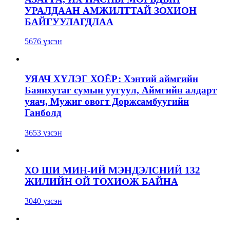
УРАЛДААН АМЖИЛТТАЙ ЗОХИОН
БАЙГУУЛАГДЛАА
5676 үзсэн
УЯАЧ ХҮЛЭГ ХОЁР: Хэнтий аймгийн
Баянхутаг сумын уугуул, Аймгийн алдарт
уяач, Мужиг овогт Доржсамбуугийн
Ганболд
3653 үзсэн
ХО ШИ МИН-ИЙ МЭНДЭЛСНИЙ 132
ЖИЛИЙН ОЙ ТОХИОЖ БАЙНА
3040 үзсэн