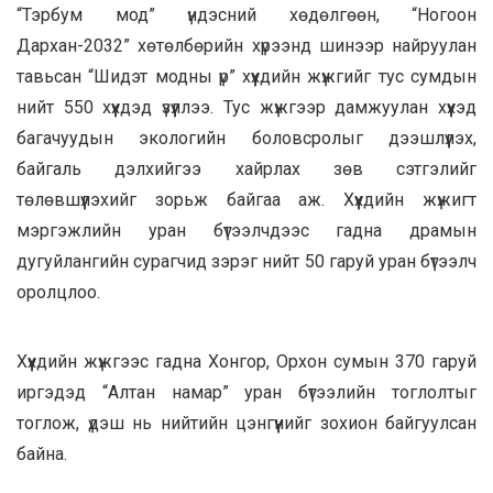
“Тэрбум мод” үндэсний хөдөлгөөн, “Ногоон
Дархан-2032” хөтөлбөрийн хүрээнд шинээр найруулан
тавьсан “Шидэт модны үр” хүүхдийн жүжгийг тус сумдын
нийт 550 хүүхдэд үзүүллээ. Тус жүжгээр дамжуулан хүүхэд
багачуудын экологийн боловсролыг дээшлүүлэх,
байгаль дэлхийгээ хайрлах зөв сэтгэлийг
төлөвшүүлэхийг зорьж байгаа аж. Хүүхдийн жүжигт
мэргэжлийн уран бүтээлчдээс гадна драмын
дугуйлангийн сурагчид зэрэг нийт 50 гаруй уран бүтээлч
оролцлоо.
Хүүхдийн жүжгээс гадна Хонгор, Орхон сумын 370 гаруй
иргэдэд “Алтан намар” уран бүтээлийн тоглолтыг
тоглож, үдэш нь нийтийн цэнгүүнийг зохион байгуулсан
байна.