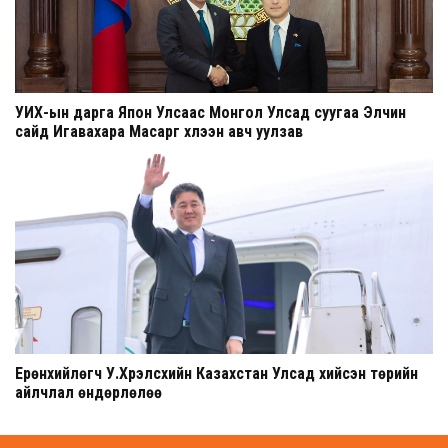
УИХ-ын дарга Япон Улсаас Монгол Улсад суугаа Элчин
сайд Игавахара Масарүг хүлээн авч уулзав
Ерөнхийлөгч У.Хүрэлсүхийн Казахстан Улсад хийсэн төрийн
айлчлал өндөрлөлөө