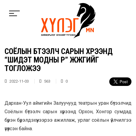
СОЁЛЫН БҮТЭЭЛЧ САРЫН ХҮРЭЭНД
“ШИДЭТ МОДНЫ ҮР” ЖҮЖГИЙГ
ТОГЛОЖЭЭ
2022-11-03
563
0
Дархан-Уул аймгийн Залуучууд театрын уран бүтээлчид
Соёлын бүтээлч сарын хүрээнд Орхон, Хонгор сумдад
бүрэн бүрэлдэхүүнээрээ ажиллаж, урлаг соёлын үйлчилгээ
үзүүлсэн байна.