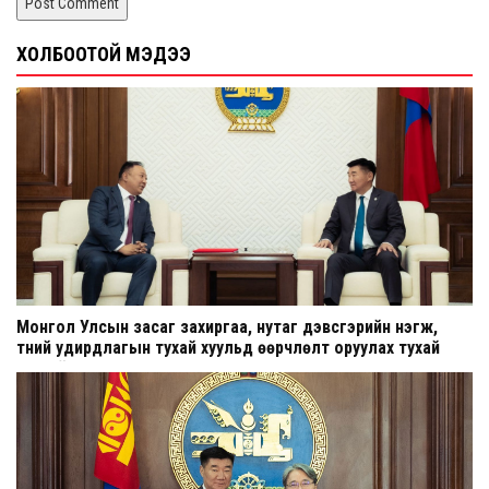
ХОЛБООТОЙ МЭДЭЭ
Монгол Улсын засаг захиргаа, нутаг дэвсгэрийн нэгж,
түүний удирдлагын тухай хуульд өөрчлөлт оруулах тухай
хуулийн төсөл өргөн мэдүүлэв